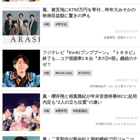
嵐、被災地に6750万円を寄付…昨年大みそかの
映画収益額に驚きの声も
嵐
寄付金
2024/01/10 17:30
佐藤勇馬（芸能ライター）
フジテレビ『KinKiブンブブーン』『トキタビ』
終了も…コア視聴率1％台『木7◎×部』継続のナ
ゼ？
嵐
KinKi Kids
TOKIO
2023/12/27 17:00
仲宗根由紀子（エンタメ系ライター）
嵐・櫻井翔と相葉雅紀が年末音楽特番MCに起用
内定も“2人の立ち位置”の違い
嵐
櫻井翔
相葉雅紀
2023/11/05 08:00
大沢野八千代（ジャーナリスト）
嵐・二宮和也が新会社と契約締結で旧ジャニー