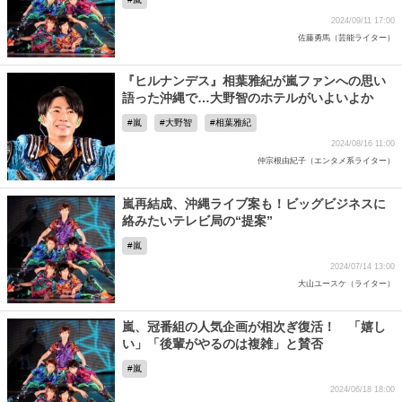
2024/09/11 17:00
佐藤勇馬（芸能ライター）
『ヒルナンデス』相葉雅紀が嵐ファンへの思い
語った沖縄で…大野智のホテルがいよいよか
嵐
大野智
相葉雅紀
2024/08/16 11:00
仲宗根由紀子（エンタメ系ライター）
嵐再結成、沖縄ライブ案も！ビッグビジネスに
絡みたいテレビ局の“提案”
嵐
2024/07/14 13:00
大山ユースケ（ライター）
嵐、冠番組の人気企画が相次ぎ復活！ 「嬉し
い」「後輩がやるのは複雑」と賛否
嵐
2024/06/18 18:00