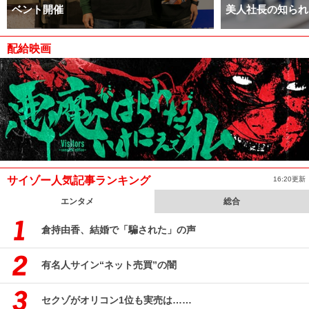
ベント開催
美人社長の知られ
配給映画
サイゾー人気記事ランキング
16:20更新
エンタメ
総合
倉持由香、結婚で「騙された」の声
有名人サイン“ネット売買”の闇
セクゾがオリコン1位も実売は……