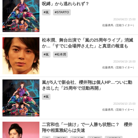
呪縛」から逃れられず？
嵐
STARTO
2024/04/23 15:00
佐藤勇馬（芸能ライター）
松本潤、舞台出演で「嵐の25周年ライブ」消滅
か…「すでに会場押さえた」と真逆の報道も
嵐
松本潤
2024/04/19 18:00
佐藤勇馬（芸能ライター）
嵐が5人で新会社、櫻井翔は個人HP…ついに動
き出した「25周年で活動再開」
嵐
2024/04/10 15:00
佐藤勇馬（芸能ライター）
二宮和也「一抜け」で一人勝ち状態に？ 櫻井
翔や相葉雅紀らは失速