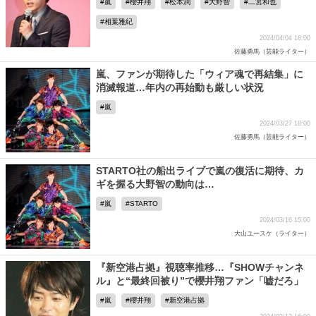
嵐
櫻井翔
松本潤
大野智
二宮和也
相葉雅紀
2024/04/04 18:00
佐藤勇馬（芸能ライター）
嵐、ファンが期待した「ウィア魂で再結集」に
消滅報道…年内の再始動も厳しい状況
嵐
2024/03/27 18:00
佐藤勇馬（芸能ライター）
STARTO社の船出ライブで嵐の復活に期待、カ
ギを握る大野智の動向は…
嵐
STARTO
2024/03/16 15:00
大山ユースケ（ライター）
『新空港占拠』視聴率推移…『SHOWチャンネ
ル』と“最終回被り”で櫻井翔ファン「嘘だろ」
嵐
櫻井翔
新空港占拠