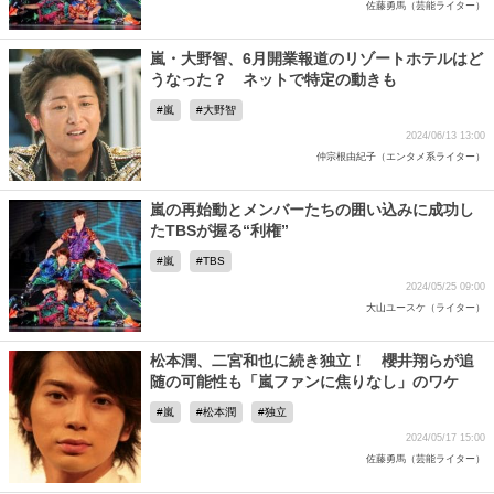
佐藤勇馬（芸能ライター）
嵐・大野智、6月開業報道のリゾートホテルはど
うなった？ ネットで特定の動きも
嵐
大野智
2024/06/13 13:00
仲宗根由紀子（エンタメ系ライター）
嵐の再始動とメンバーたちの囲い込みに成功し
たTBSが握る“利権”
嵐
TBS
2024/05/25 09:00
大山ユースケ（ライター）
松本潤、二宮和也に続き独立！ 櫻井翔らが追
随の可能性も「嵐ファンに焦りなし」のワケ
嵐
松本潤
独立
2024/05/17 15:00
佐藤勇馬（芸能ライター）