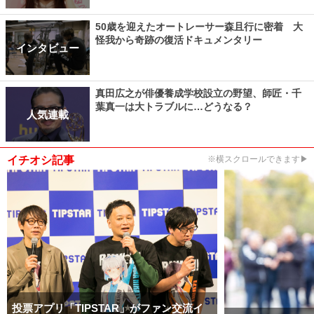
50歳を迎えたオートレーサー森且行に密着 大
怪我から奇跡の復活ドキュメンタリー
インタビュー
真田広之が俳優養成学校設立の野望、師匠・千
葉真一は大トラブルに…どうなる？
人気連載
イチオシ記事
※横スクロールできます▶
投票アプリ「TIPSTAR」がファン交流イ