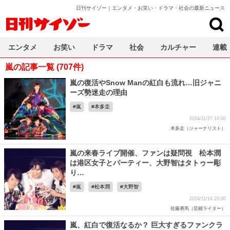
日刊サイゾー｜エンタメ・お笑い・ドラマ・社会の最新ニュース
日刊サイゾー
エンタメ
お笑い
ドラマ
社会
カルチャー
連載
嵐の記事一覧 (707件)
嵐の復活やSnow Manの紅白も流れ…旧ジャニ
ーズ勢迷走の理由
嵐
本多圭
2024/11/27 16:00
本多圭（ジャーナリスト）
嵐の来春ライブ開催、ファンは疑問視 松本潤
は港区女子とパーティー、大野智はタトゥー彫
り…
嵐
松本潤
大野智
2024/11/14 20:00
佐藤勇馬（芸能ライター）
嵐、紅白で復活なるか？ 巨大すぎるファンクラ