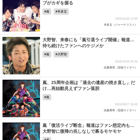
ブがカギを握る
嵐
本多圭
2024/11/04 13:00
本多圭（ジャーナリスト）
大野智、来春にも「嵐引退ライブ開催」報道…
待ち続けたファンへのケジメか
嵐
大野智
2024/10/29 20:00
佐藤勇馬（芸能ライター）
嵐、25周年企画は「過去の遺産の焼き直し」だ
け…再始動見えずファン落胆
嵐
2024/09/17 18:00
佐藤勇馬（芸能ライター）
嵐「復活ライブ断念」報道はファン想定内も…
大野智に復帰の兆しなしで募るモヤモヤ
嵐