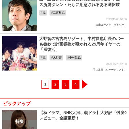
ズ所属タレントたちに用意されるある選択肢
嵐
二宮和也
2023/11/03 08:00
大山ユースケ（ライター）
大野智の宮古島リゾート、中村昌也店長のバー
も微妙で計画頓挫が囁かれる25周年イヤーの
「嵐復活」
嵐
大野智
中村昌也
2023/10/26 07:00
手山足実（ジャーナリスト）
1
2
3
4
ピックアップ
【秋ドラマ、NHK大河、朝ドラ】大好評「忖度0
レビュー」全話更新！
特集