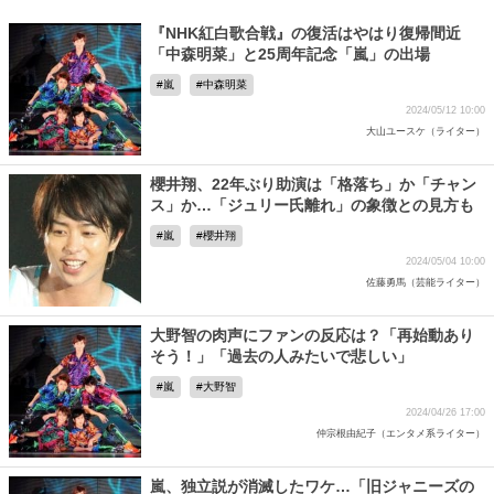
『NHK紅白歌合戦』の復活はやはり復帰間近
「中森明菜」と25周年記念「嵐」の出場
嵐
中森明菜
2024/05/12 10:00
大山ユースケ（ライター）
櫻井翔、22年ぶり助演は「格落ち」か「チャン
ス」か…「ジュリー氏離れ」の象徴との見方も
嵐
櫻井翔
2024/05/04 10:00
佐藤勇馬（芸能ライター）
大野智の肉声にファンの反応は？「再始動あり
そう！」「過去の人みたいで悲しい」
嵐
大野智
2024/04/26 17:00
仲宗根由紀子（エンタメ系ライター）
嵐、独立説が消滅したワケ…「旧ジャニーズの