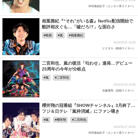
2024/03/12 16:00
仲宗根由紀子（エンタメ系ライター）
相葉雅紀『“それ”がいる森』Netflix配信開始で
酷評相次ぐも…「嘘だろ!?」な面白さ
映画
嵐
相葉雅紀
2024/02/21 14:00
ヒナタカ（映画ライター）
二宮和也、嵐の復活「匂わせ」連発…デビュー
25周年の今年が分岐点
嵐
二宮和也
2024/01/24 18:00
佐藤勇馬（芸能ライター）
櫻井翔の冠番組『SHOWチャンネル』3月終了…
フジ＆日テレ「嵐枠消滅」にファン嘆き
嵐
櫻井翔
二宮和也
2024/01/17 20:00
仲宗根由紀子（エンタメ系ライター）