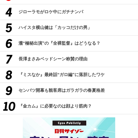
ジローラモがロケ中にガチナンパ
ハイスタ横山健は「カッコだけの男」
瀧“極秘出演”の『全裸監督』はどうなる？
長澤まさみベッドシーン称賛の理由
『ミスなか』最終話“ガロ編”に落胆したワケ
センバツ開幕も観客席はガラガラの春夏格差
『金カム』に必要なのは顔より筋肉？