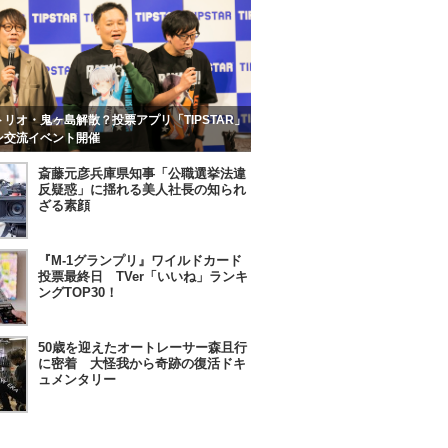
リオ・鬼ヶ島解散？投票アプリ「TIPSTAR」
ン交流イベント開催
斎藤元彦兵庫県知事「公職選挙法違
反疑惑」に揺れる美人社長の知られ
ざる素顔
『M-1グランプリ』ワイルドカード
投票最終日 TVer「いいね」ランキ
ングTOP30！
50歳を迎えたオートレーサー森且行
に密着 大怪我から奇跡の復活ドキ
ュメンタリー