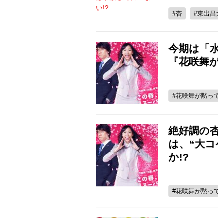
杏
東出昌
今期は「水
『花咲舞
花咲舞が黙っ
絶好調の
は、“大
か!?
花咲舞が黙っ