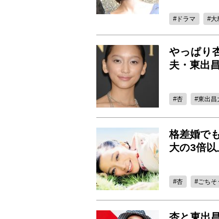
ドラマ
大
やっぱり
夫・東出
杏
東出昌
格差婚でも
大の3倍以
杏
ごちそ
杏と東出