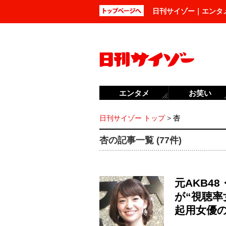
日刊サイゾー｜エンタ
エンタメ
お笑い
日刊サイゾー トップ
>
杏
杏の記事一覧 (77件)
元AKB4
が“視聴率
起用女優