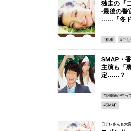
独走の『
-最後の警
……「冬
相棒
ごち
SMAP・
主演も「
定……？
花咲舞が黙っ
SMAP
日テレさんも大