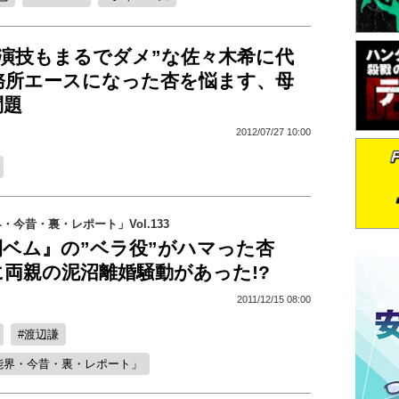
も演技もまるでダメ”な佐々木希に代
務所エースになった杏を悩ます、母
問題
2012/07/27 10:00
今昔・裏・レポート」Vol.133
間ベム』の”ベラ役”がハマった杏
両親の泥沼離婚騒動があった!?
2011/12/15 08:00
渡辺謙
能界・今昔・裏・レポート」