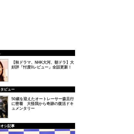
集
【秋ドラマ、NHK大河、朝ドラ】大
好評「忖度0レビュー」全話更新！
ンタビュー
50歳を迎えたオートレーサー森且行
に密着 大怪我から奇跡の復活ドキ
ュメンタリー
チオシ記事