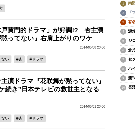
南
大
『
有
戸黄門的ドラマ」が好調!? 杏主演
源
が黙ってない』右肩上がりのワケ
ジ
2014/05/08 23:00
倉
てない
杏
ドラマ
セ
ハ
瀧
杏主演ドラマ『花咲舞が黙ってない』
長
コケ続き”日本テレビの救世主となる
2014/05/01 23:00
てない
杏
ドラマ