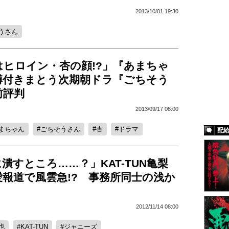
2013/10/01 19:30
うさん
はヒロイン・杏の顔!?」『あまちゃ
縛付きまとう次期朝ドラ『ごちそう
前評判
2013/09/17 08:00
まちゃん
ごちそうさん
杏
ドラマ
配
潰すところ……？」KAT-TUN亀梨
報道で風雲急!? 事務所同士の浅か
2012/11/14 08:00
也
KAT-TUN
ジャニーズ