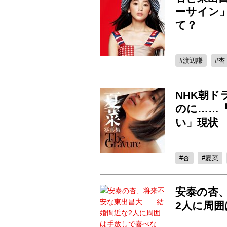
ーサイン
て？
渡辺謙
杏
NHK朝
のに……
い」現状
杏
夏菜
安泰の杏
2人に周囲