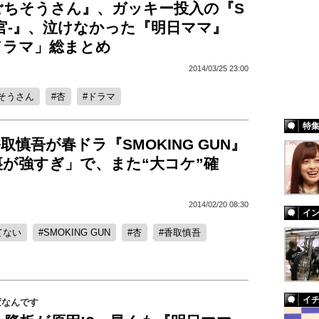
ごちそうさん』、ガッキー投入の『S
官-』、泣けなかった『明日ママ』
ドラマ」総まとめ
2014/03/25 23:00
そうさん
杏
ドラマ
特
香取慎吾が春ドラ『SMOKING GUN』
裏が強すぎ」で、また“大コケ”確
2014/02/20 08:30
イ
てない
SMOKING GUN
杏
香取慎吾
イ
変なんです