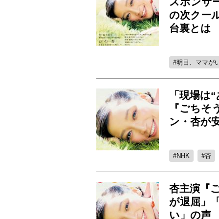
スポンサ
の次クー
台裏とは
明日、ママが
「現場は“
『ごちそ
ン・杏が
NHK
杏
杏主演『ご
が退屈」
い」の声