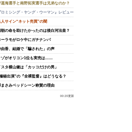
野遥海選手と南野拓実選手は兄弟なのか？
プロミシング・ヤング・ウーマン』レビュー
名人サイン“ネット売買”の闇
頼朝の命を助けたかったのは後白河法皇？
ローラモがロケ中にガチナンパ
持由香、結婚で「騙された」の声
クゾがオリコン1位も実売は……
イスタ横山健は「カッコだけの男」
“極秘出演”の『全裸監督』はどうなる？
澤まさみベッドシーン称賛の理由
00:20更新