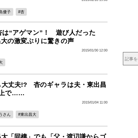
島優子
杏
杏は“アゲマン”！ 遊び人だった
昌大の激変ぶりに驚きの声
2015/01/30 12:00
大
大丈夫!? 杏のギャラは夫・東出昌
上で……
2015/01/04 11:00
うさん
東出昌大
昌大「同棲」でも「父・渡辺謙からゴ