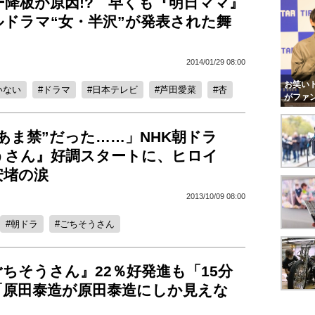
ー降板が原因!? 早くも『明日ママ』
ルドラマ“女・半沢”が発表された舞
2014/01/29 08:00
お笑いト
いない
ドラマ
日本テレビ
芦田愛菜
杏
がファ
あま禁”だった……」NHK朝ドラ
うさん』好調スタートに、ヒロイ
安堵の涙
2013/10/09 08:00
朝ドラ
ごちそうさん
ちそうさん』22％好発進も「15分
「原田泰造が原田泰造にしか見えな