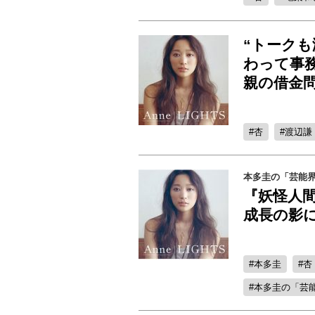
“トーク
わって事
親の借金
杏
渡辺謙
本多圭の「芸能界・
『妖怪人
成長の影に
本多圭
杏
本多圭の「芸