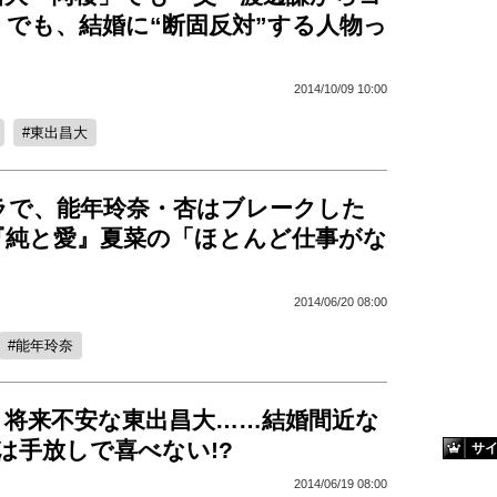
」でも、結婚に“断固反対”する人物っ
2014/10/09 10:00
東出昌大
ドラで、能年玲奈・杏はブレークした
『純と愛』夏菜の「ほとんど仕事がな
2014/06/20 08:00
能年玲奈
、将来不安な東出昌大……結婚間近な
は手放しで喜べない!?
サ
2014/06/19 08:00