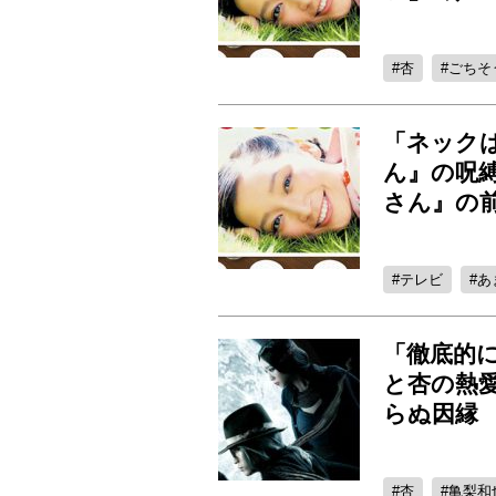
杏
ごちそ
「ネック
ん』の呪
さん』の
テレビ
あ
「徹底的に
と杏の熱愛
らぬ因縁
杏
亀梨和