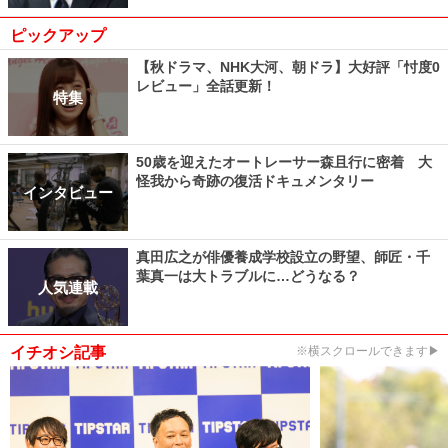
ピックアップ
【秋ドラマ、NHK大河、朝ドラ】大好評「忖度0
レビュー」全話更新！
特集
50歳を迎えたオートレーサー森且行に密着 大
怪我から奇跡の復活ドキュメンタリー
インタビュー
真田広之が俳優養成学校設立の野望、師匠・千
葉真一は大トラブルに…どうなる？
人気連載
イチオシ記事
※横スクロールできます▶