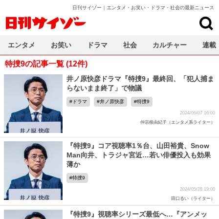
日刊サイゾー｜エンタメ・お笑い・ドラマ・社会の最新ニュース
日刊サイゾー
エンタメ
お笑い
ドラマ
社会
カルチャー
連載
特捜9の記事一覧 (12件)
井ノ原快彦ドラマ『特捜9』最終回、「犯人捕ま
らないまま終了」で物議
ドラマ
井ノ原快彦
特捜9
2024/06/07 16:00
仲宗根由紀子（エンタメ系ライター）
『特捜9』コア視聴率1％台、山田裕貴、Snow
Man向井、トラジャ宮近…若い俳優投入も効果
薄か
特捜9
2024/05/28 19:00
田口るい（ライター）
『特捜9』視聴率シリーズ最低へ…『アンメッ