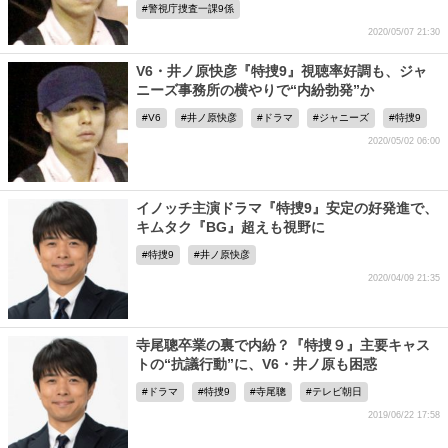
警視庁捜査一課9係
2020/05/07 21:30
V6・井ノ原快彦『特捜9』視聴率好調も、ジャ
ニーズ事務所の横やりで“内紛勃発”か
V6
井ノ原快彦
ドラマ
ジャニーズ
特捜9
2020/05/02 06:00
イノッチ主演ドラマ『特捜9』安定の好発進で、
キムタク『BG』超えも視野に
特捜9
井ノ原快彦
2020/04/09 21:35
寺尾聰卒業の裏で内紛？『特捜９』主要キャス
トの“抗議行動”に、V6・井ノ原も困惑
ドラマ
特捜9
寺尾聰
テレビ朝日
2019/06/22 17:58