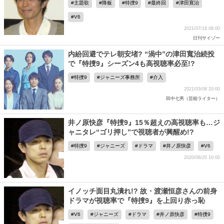
主題歌
降板
特捜9
最終回
津田寛治
V6
2021/07/18 08:00
日刊サイゾー
内紛回避でテレ朝安堵? “渦中”の津田寬治続投
で『特捜9』シーズン4も高視聴率必至!?
特捜9
ジャニーズ事務所
介入
2021/03/08 20:00
田中七男（芸能ライター）
井ノ原快彦『特捜9』15％超えの高視聴率も…ジ
ャニタレ“ゴリ押し”で視聴者が興醒め!?
特捜9
ジャニーズ
ドラマ
井ノ原快彦
V6
2020/06/20 10:00
イノッチ面目丸潰れ!? 故・渡瀬恒彦さんの前身
ドラマが視聴率で『特捜9』を上回り赤っ恥
V6
ジャニーズ
ドラマ
井ノ原快彦
特捜9