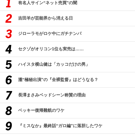
有名人サイン“ネット売買”の闇
吉田羊が芸能界から消える日
ジローラモがロケ中にガチナンパ
セクゾがオリコン1位も実売は……
ハイスタ横山健は「カッコだけの男」
瀧“極秘出演”の『全裸監督』はどうなる？
長澤まさみベッドシーン称賛の理由
ベッキー復帰難航のワケ
『ミスなか』最終話“ガロ編”に落胆したワケ