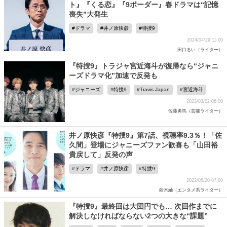
ト』『くる恋』『9ボーダー』春ドラマは“記憶
喪失”大発生
ドラマ
井ノ原快彦
特捜9
2024/04/29 11:00
田口るい（ライター）
『特捜9』トラジャ宮近海斗が復帰なら“ジャニ
ーズドラマ化”加速で反発も
ジャニーズ
特捜9
Travis Japan
宮近海斗
2023/03/02 06:00
佐藤勇馬（芸能ライター）
井ノ原快彦『特捜9』第7話、視聴率9.3％！「佐
久間」登場にジャニーズファン歓喜も「山田裕
貴戻して」反発の声
ドラマ
井ノ原快彦
特捜9
2022/05/20 07:00
鈴木紬（エンタメ系ライター）
『特捜9』最終回は大団円でも… 次回作までに
解決しなければならない2つの大きな“課題”