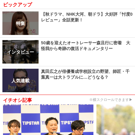
ピックアップ
【秋ドラマ、NHK大河、朝ドラ】大好評「忖度0
レビュー」全話更新！
特集
50歳を迎えたオートレーサー森且行に密着 大
怪我から奇跡の復活ドキュメンタリー
インタビュー
真田広之が俳優養成学校設立の野望、師匠・千
葉真一は大トラブルに…どうなる？
人気連載
イチオシ記事
※横スクロールできます▶