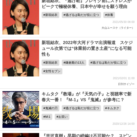
新垣結衣、『逃げ恥』ブレイク前にストレスが
ピークで極秘休養、日本中が幸せを願う理由
新垣結衣
逃げるは恥だが役に立つ
休養
2021/05/30 06:00
大山ユースケ（ライター）
新垣結衣、2022年大河ドラマ出演報道 スケジ
ュール次第では“休業前の置き土産”になる可能
性も
新垣結衣
鎌倉殿の13人
逃げるは恥だが役に立つ
女性セブン
2021/02/01 11:00
日刊サイゾー
キムタク『教場』が『天気の子』と視聴率で新
春大一番！ 『M-1』VS『鬼滅』が参考に？
鬼滅の刃
逃げるは恥だが役に立つ
キムタク
M-1
お笑い
2020/12/26 14:00
『半沢直樹』早期の続編は不可能か？ スピン