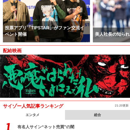
投票アプリ「TIPSTAR」がファン交流イ
ベント開催
美人社長の知られ
配給映画
サイゾー人気記事ランキング
21:20更新
エンタメ
総合
有名人サイン“ネット売買”の闇