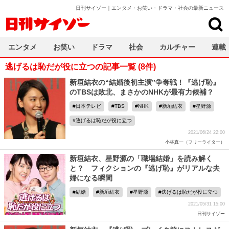
日刊サイゾー｜エンタメ・お笑い・ドラマ・社会の最新ニュース
日刊サイゾー
エンタメ
お笑い
ドラマ
社会
カルチャー
連載
逃げるは恥だが役に立つの記事一覧 (8件)
新垣結衣の“結婚後初主演”争奪戦！『逃げ恥』
のTBSは敗北、まさかのNHKが最有力候補？
日本テレビ
TBS
NHK
新垣結衣
星野源
逃げるは恥だが役に立つ
2021/06/24 22:00
小林真一（フリーライター）
新垣結衣、星野源の「職場結婚」を読み解く
と？ フィクションの『逃げ恥』がリアルな夫
婦になる瞬間
結婚
新垣結衣
星野源
逃げるは恥だが役に立つ
2021/05/31 15:00
日刊サイゾー