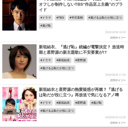
オフしか制作しないTBS“作品至上主義”のプラ
イド
ドラマ
TBS
半沢直樹
逃げるは恥だが役に立つ
逃げ恥
2020/10/09 18:00
日刊サイゾー
新垣結衣、『逃げ恥』続編が電撃決定？ 放送時
期と星野源の新主題歌に不安要素が!?
ドラマ
新垣結衣
星野源
逃げるは恥だが役に立つ
2020/06/26 17:30
日刊サイゾー
新垣結衣と星野源の熱愛疑惑が再燃？『逃げる
は恥だが役に立つ』再放送で気になるアノ噂
ドラマ
新垣結衣
星野源
逃げ恥
逃げるは恥だが役に立つ
2020/05/19 13:00
日刊サイゾー