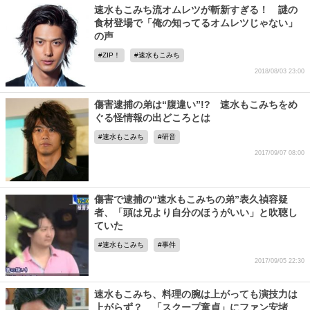
速水もこみち流オムレツが斬新すぎる！ 謎の
食材登場で「俺の知ってるオムレツじゃない」
の声
ZIP！
速水もこみち
2018/08/03 23:00
傷害逮捕の弟は“腹違い”!? 速水もこみちをめ
ぐる怪情報の出どころとは
速水もこみち
研音
2017/09/07 08:00
傷害で逮捕の“速水もこみちの弟”表久禎容疑
者、「頭は兄より自分のほうがいい」と吹聴し
ていた
速水もこみち
事件
2017/09/05 22:30
速水もこみち、料理の腕は上がっても演技力は
上がらず？ 「スクープ童貞」にファン安堵