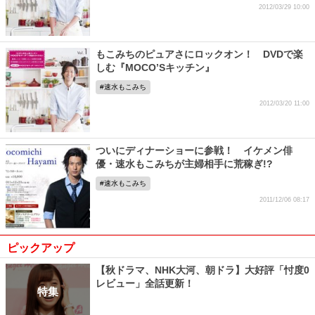
2012/03/29 10:00
もこみちのピュアさにロックオン！ DVDで楽
しむ『MOCO’Sキッチン』
速水もこみち
2012/03/20 11:00
ついにディナーショーに参戦！ イケメン俳
優・速水もこみちが主婦相手に荒稼ぎ!?
速水もこみち
2011/12/06 08:17
ピックアップ
【秋ドラマ、NHK大河、朝ドラ】大好評「忖度0
レビュー」全話更新！
特集