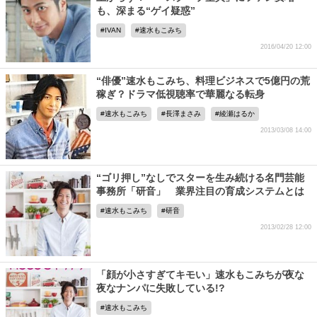
も、深まる“ゲイ疑惑”
IVAN
速水もこみち
2016/04/20 12:00
“俳優”速水もこみち、料理ビジネスで5億円の荒
稼ぎ？ドラマ低視聴率で華麗なる転身
速水もこみち
長澤まさみ
綾瀬はるか
2013/03/08 14:00
“ゴリ押し”なしでスターを生み続ける名門芸能
事務所「研音」 業界注目の育成システムとは
速水もこみち
研音
2013/02/28 12:00
「顔が小さすぎてキモい」速水もこみちが夜な
夜なナンパに失敗している!?
速水もこみち