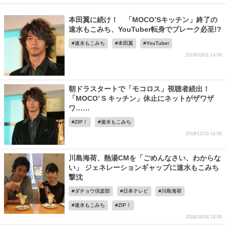
本田翼に続け！ 「MOCO’Sキッチン」終了の
速水もこみち、YouTuber転身でブレーク必至!?
速水もこみち
本田翼
YouTuber
2019/03/01 14:00
朝ドラスタートで「モコロス」視聴者続出！
「MOCO’ S キッチン」休止にネットがザワザ
ワ……
ZIP！
速水もこみち
2018/12/10 14:00
川島海荷、熱湯CMを「ごめんなさい、わからな
い」 ジェネレーションギャップに速水もこみち
撃沈
ダチョウ倶楽部
日本テレビ
川島海荷
速水もこみち
ZIP！
2018/10/04 19:00