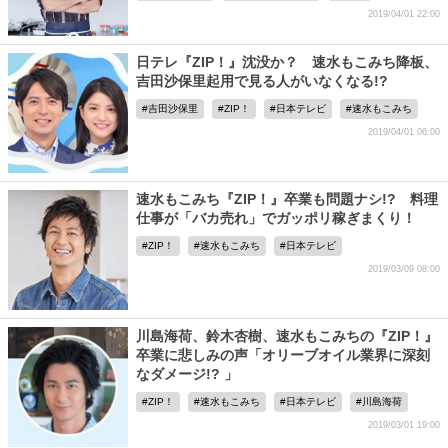
2019/04/01 22:00
日テレ『ZIP！』沈没か？ 速水もこみち降板、
吉田沙保里起用で見る人がいなくなる!?
吉田沙保里
ZIP！
日本テレビ
速水もこみち
2019/04/01 06:00
速水もこみち『ZIP！』卒業も問題ナシ!? 料理
仕事が「バカ売れ」でガッポリ稼ぎまくり！
ZIP！
速水もこみち
日本テレビ
2019/03/09 08:00
川島海荷、鈴木杏樹、速水もこみちの『ZIP！』
卒業に悲しみの声「オリーブオイル業界に深刻
なダメージ!? 」
ZIP！
速水もこみち
日本テレビ
川島海荷
2019/03/01 19:00