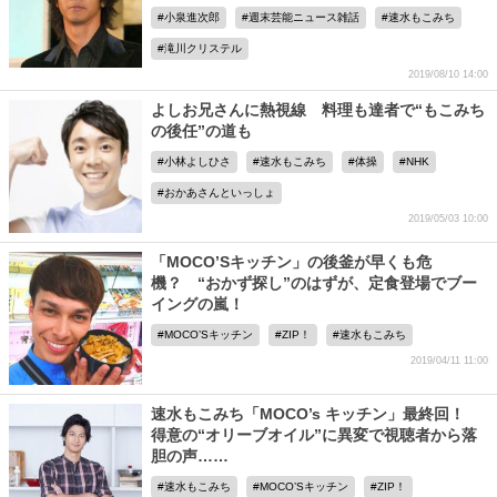
小泉進次郎
週末芸能ニュース雑話
速水もこみち
滝川クリステル
2019/08/10 14:00
よしお兄さんに熱視線 料理も達者で“もこみち
の後任”の道も
小林よしひさ
速水もこみち
体操
NHK
おかあさんといっしょ
2019/05/03 10:00
「MOCO’Sキッチン」の後釜が早くも危
機？ “おかず探し”のはずが、定食登場でブー
イングの嵐！
MOCO’Sキッチン
ZIP！
速水もこみち
2019/04/11 11:00
速水もこみち「MOCO’s キッチン」最終回！
得意の“オリーブオイル”に異変で視聴者から落
胆の声……
速水もこみち
MOCO’Sキッチン
ZIP！