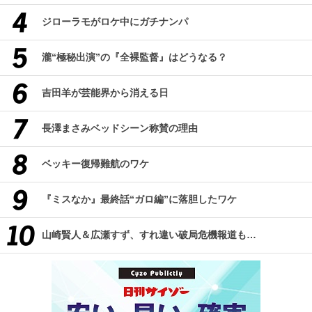
ジローラモがロケ中にガチナンパ
瀧“極秘出演”の『全裸監督』はどうなる？
吉田羊が芸能界から消える日
長澤まさみベッドシーン称賛の理由
ベッキー復帰難航のワケ
『ミスなか』最終話“ガロ編”に落胆したワケ
山崎賢人＆広瀬すず、すれ違い破局危機報道も…