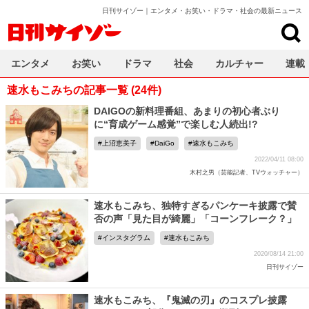
日刊サイゾー｜エンタメ・お笑い・ドラマ・社会の最新ニュース
日刊サイゾー
エンタメ
お笑い
ドラマ
社会
カルチャー
連載
速水もこみちの記事一覧 (24件)
DAIGOの新料理番組、あまりの初心者ぶり
に“育成ゲーム感覚”で楽しむ人続出!?
上沼恵美子
DaiGo
速水もこみち
2022/04/11 08:00
木村之男（芸能記者、TVウォッチャー）
速水もこみち、独特すぎるパンケーキ披露で賛
否の声「見た目が綺麗」「コーンフレーク？」
インスタグラム
速水もこみち
2020/08/14 21:00
日刊サイゾー
速水もこみち、『鬼滅の刃』のコスプレ披露