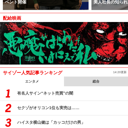
ベント開催
美人社長の知られ
配給映画
サイゾー人気記事ランキング
14:20更新
エンタメ
総合
有名人サイン“ネット売買”の闇
セクゾがオリコン1位も実売は……
ハイスタ横山健は「カッコだけの男」