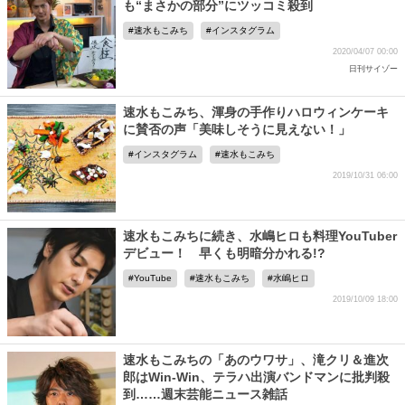
も“まさかの部分”にツッコミ殺到
速水もこみち
インスタグラム
2020/04/07 00:00
日刊サイゾー
速水もこみち、渾身の手作りハロウィンケーキ
に賛否の声「美味しそうに見えない！」
インスタグラム
速水もこみち
2019/10/31 06:00
速水もこみちに続き、水嶋ヒロも料理YouTuber
デビュー！ 早くも明暗分かれる!?
YouTube
速水もこみち
水嶋ヒロ
2019/10/09 18:00
速水もこみちの「あのウワサ」、滝クリ＆進次
郎はWin-Win、テラハ出演バンドマンに批判殺
到……週末芸能ニュース雑話