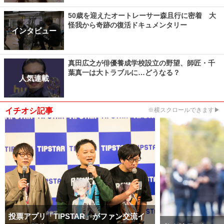
50歳を迎えたオートレーサー森且行に密着 大
怪我から奇跡の復活ドキュメンタリー
インタビュー
真田広之が俳優養成学校設立の野望、師匠・千
葉真一は大トラブルに…どうなる？
人気連載
イチオシ記事
※横スクロールできます▶
投票アプリ「TIPSTAR」がファン交流イ