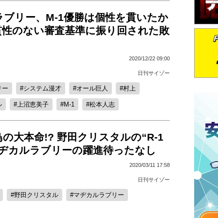
ブリー、M-1優勝は個性を貫いたか
貫性のない審査基準に振り回された敗
2020/12/22 09:00
日刊サイゾー
リー
システム漫才
オール巨人
村上
ル
上沼恵美子
M-1
松本人志
の大本命!? 野田クリスタルの“R-1
マヂカルラブリーの躍進待ったなし
2020/03/11 17:58
日刊サイゾー
野田クリスタル
マヂカルラブリー