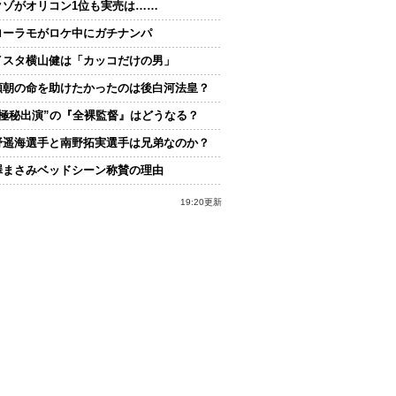
クゾがオリコン1位も実売は……
ローラモがロケ中にガチナンパ
イスタ横山健は「カッコだけの男」
頼朝の命を助けたかったのは後白河法皇？
“極秘出演”の『全裸監督』はどうなる？
野遥海選手と南野拓実選手は兄弟なのか？
澤まさみベッドシーン称賛の理由
19:20更新