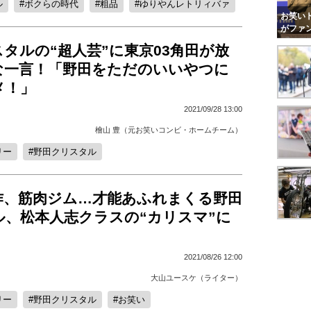
ル
ボクらの時代
粗品
ゆりやんレトリィバァ
お笑いト
がファ
タルの“超人芸”に東京03角田が放
な一言！「野田をただのいいやつに
メ！」
2021/09/28 13:00
檜山 豊（元お笑いコンビ・ホームチーム）
リー
野田クリスタル
作、筋肉ジム…才能あふれまくる野田
ル、松本人志クラスの“カリスマ”に
2021/08/26 12:00
大山ユースケ（ライター）
リー
野田クリスタル
お笑い