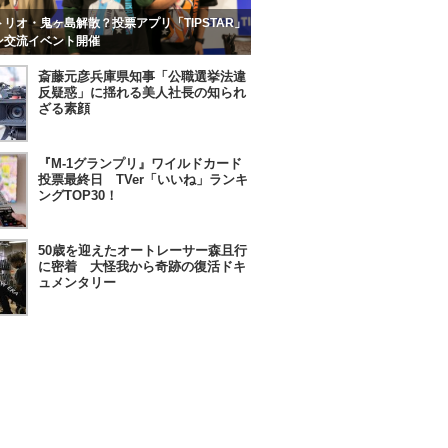
リオ・鬼ヶ島解散？投票アプリ「TIPSTAR」
ン交流イベント開催
斎藤元彦兵庫県知事「公職選挙法違
反疑惑」に揺れる美人社長の知られ
ざる素顔
『M-1グランプリ』ワイルドカード
投票最終日 TVer「いいね」ランキ
ングTOP30！
50歳を迎えたオートレーサー森且行
に密着 大怪我から奇跡の復活ドキ
ュメンタリー