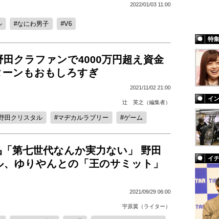
2022/01/03 11:00
ル
なにわ男子
V6
特
田クラファンで4000万円超え資金
ターンもおもしろすぎ
2021/11/02 21:00
イ
辻 英之（編集者）
野田クリスタル
マヂカルラブリー
ゲーム
品「第七世代なんか実力ない」 野田
イ
ル、ゆりやんとの「王のサミット」
2021/09/29 06:00
宇原翼（ライター）