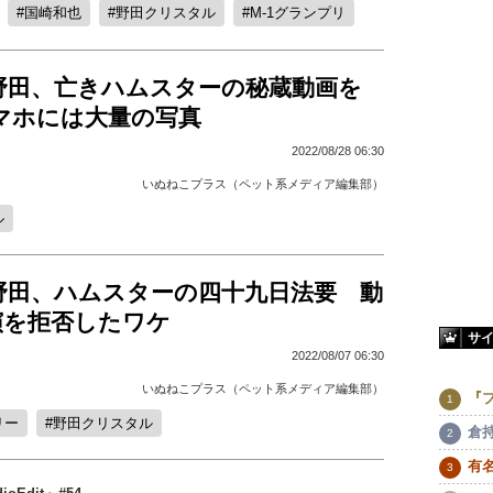
国崎和也
野田クリスタル
M-1グランプリ
野田、亡きハムスターの秘蔵動画を
マホには大量の写真
2022/08/28 06:30
いぬねこプラス（ペット系メディア編集部）
ル
野田、ハムスターの四十九日法要 動
演を拒否したワケ
サ
2022/08/07 06:30
いぬねこプラス（ペット系メディア編集部）
『
リー
野田クリスタル
倉
有