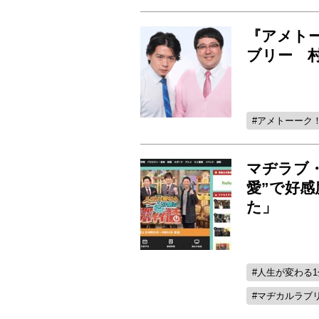
『アメト
ブリー 村
アメトーーク
マヂラブ
愛”で好
た」
人生が変わる
マヂカルラブ