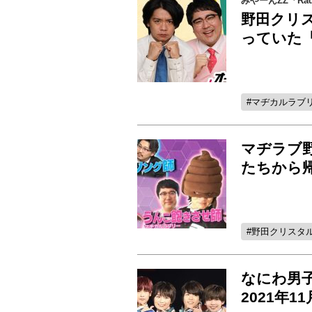
みやーんZZ「Radi
野田クリ
っていた
マヂカルラブ
マヂラブ
たちから
野田クリスタ
なにわ男
2021年