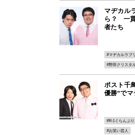
マヂカルラ
ら？ 一
者たち
マヂカルラブ
野田クリスタ
ポスト千鳥
優勝”で
R-1ぐらんぷり
お笑い芸人