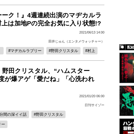
ーーク！』4週連続出演のマヂカルラ
上は加地Pの完全お気に入り状態!?
2021/06/13 14:00
田井じゅん（エンタメウォッチャー）
配
！
マヂカルラブリー
野田クリスタル
村上
・野田クリスタル、“ハムスター
感度が爆アゲ「愛だね」「心洗われ
2021/01/20 06:00
日刊サイゾー
1分間の深イイ話
野田クリスタル
リー