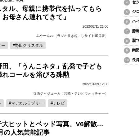
oEdit」#54
セ
スタル、母親に携帯代を払ってもら
ジ
「お母さん連れてきて」
ハ
2022/02/11 21:00
源
みやーんzz（ラジオ書き起こしサイト運営者）
瀧
リー
野田クリスタル
南
長
野田、「うんこネタ」乱発で子ども
帰れコールを浴びる殊勲
2022/01/09 12:00
寺西ジャジューカ（芸能・テレビウォッチャー）
ル
マヂカルラブリー
テレビ
子大ヒットとベッド写真、V6解散…
11月の人気芸能記事