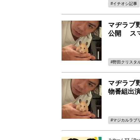
イチオシ記事
マヂラブ
公開 ス
野田クリスタ
マヂラブ
物番組出
マジカルラブ