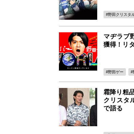
野田クリスタ
マヂラブ野
獲得！リ
野田ゲー
霜降り粗
クリスタ
で語る