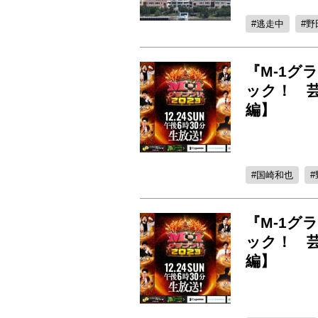
逃走中
野
『M-1グ
ック！ 
編】
国崎和也
『M-1グ
ック！ 
編】