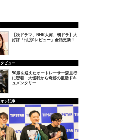
集
【秋ドラマ、NHK大河、朝ドラ】大
好評「忖度0レビュー」全話更新！
ンタビュー
50歳を迎えたオートレーサー森且行
に密着 大怪我から奇跡の復活ドキ
ュメンタリー
チオシ記事