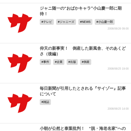
ジャニ随一の“おばかキャラ”小山慶一郎に期
待！
テレビ
ジャニーズ
NEWS
小山慶一郎
2008/06/26 09:00
仰天の新事実！ 倒産した新風舎、そのあくど
さ（後編）
事件
企業
出版
倒産
2008/06/25 19:00
毎日新聞が引用したとされる『サイゾー』記事
について
雑誌
2008/06/25 14:00
小朝が公然と泰葉批判！ “脱・海老名家”への