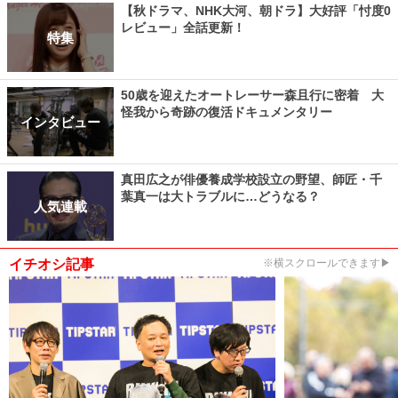
【秋ドラマ、NHK大河、朝ドラ】大好評「忖度0
レビュー」全話更新！
特集
50歳を迎えたオートレーサー森且行に密着 大
怪我から奇跡の復活ドキュメンタリー
インタビュー
真田広之が俳優養成学校設立の野望、師匠・千
葉真一は大トラブルに…どうなる？
人気連載
イチオシ記事
※横スクロールできます▶