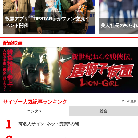
投票アプリ「TIPSTAR」がファン交流イ
ベント開催
美人社長の知られ
配給映画
サイゾー人気記事ランキング
23:20更新
エンタメ
総合
有名人サイン“ネット売買”の闇