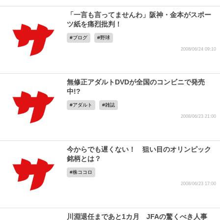
「一言も言ってませんわ」阪神・金本がスポー
ツ紙を痛烈批判！
ブログ
野球
2008/06/24 09:10
無修正アダルトDVDが全国のコンビニで発売
中!?
アダルト
雑誌
2008/06/23 21:00
今からでも遅くない！ 狙い目のオリンピック
銘柄とは？
株ココロ
2008/06/23 17:00
川淵退任まであと1カ月 JFAの驚くべき人事