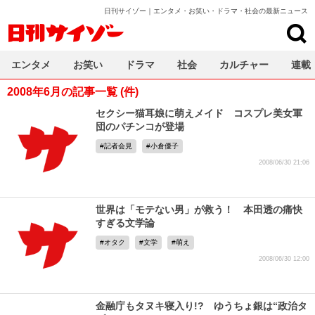
日刊サイゾー｜エンタメ・お笑い・ドラマ・社会の最新ニュース
日刊サイゾー
エンタメ
お笑い
ドラマ
社会
カルチャー
連載
2008年6月の記事一覧 (件)
セクシー猫耳娘に萌えメイド コスプレ美女軍
団のパチンコが登場
記者会見
小倉優子
2008/06/30 21:06
世界は「モテない男」が救う！ 本田透の痛快
すぎる文学論
オタク
文学
萌え
2008/06/30 12:00
金融庁もタヌキ寝入り!? ゆうちょ銀は“政治タ