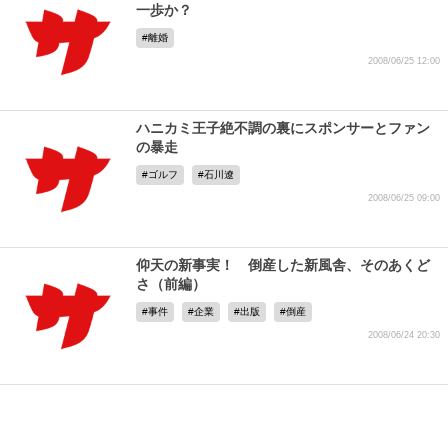
一歩か？
離婚
2008/06/25 12:00
ハニカミ王子絶不調の裏にスポンサーとファン
の暴走
ゴルフ
石川遼
2008/06/25 09:00
仰天の新事実！ 倒産した新風舎、そのあくど
さ（前編）
事件
企業
出版
倒産
2008/06/24 20:30