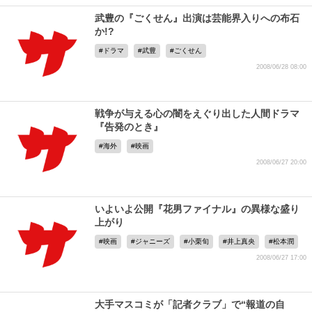
武豊の『ごくせん』出演は芸能界入りへの布石
か!?
ドラマ
武豊
ごくせん
2008/06/28 08:00
戦争が与える心の闇をえぐり出した人間ドラマ
『告発のとき』
海外
映画
2008/06/27 20:00
いよいよ公開『花男ファイナル』の異様な盛り
上がり
映画
ジャニーズ
小栗旬
井上真央
松本潤
2008/06/27 17:00
大手マスコミが「記者クラブ」で“報道の自