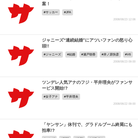
案！
サッカー
JFA
2008/06/23 12:06
ジャニーズ“連続結婚”にアツいファンの怒り心
頭!!
ジャニーズ
結婚
瀬戸朝香
井ノ原快彦
V6
2008/06/23 09:00
ツンデレ人気アナのフジ・平井理央がファンサ
ービス開始!?
女子アナ
平井理央
2008/06/22 09:00
「ヤンサン」休刊で、グラドルブーム終焉にも
拍車!?