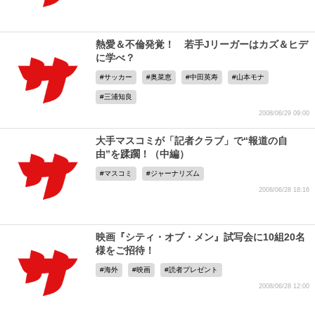
熱愛＆不倫発覚！ 若手Jリーガーはカズ＆ヒデ
に学べ？
サッカー
奥菜恵
中田英寿
山本モナ
三浦知良
2008/06/29 09:00
大手マスコミが「記者クラブ」で“報道の自
由”を蹂躙！（中編）
マスコミ
ジャーナリズム
2008/06/28 18:16
映画『シティ・オブ・メン』試写会に10組20名
様をご招待！
海外
映画
読者プレゼント
2008/06/28 12:00