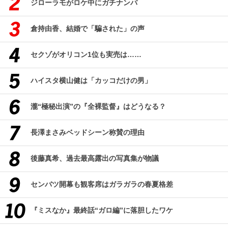
ジローラモがロケ中にガチナンパ
倉持由香、結婚で「騙された」の声
セクゾがオリコン1位も実売は……
ハイスタ横山健は「カッコだけの男」
瀧“極秘出演”の『全裸監督』はどうなる？
長澤まさみベッドシーン称賛の理由
後藤真希、過去最高露出の写真集が物議
センバツ開幕も観客席はガラガラの春夏格差
『ミスなか』最終話“ガロ編”に落胆したワケ