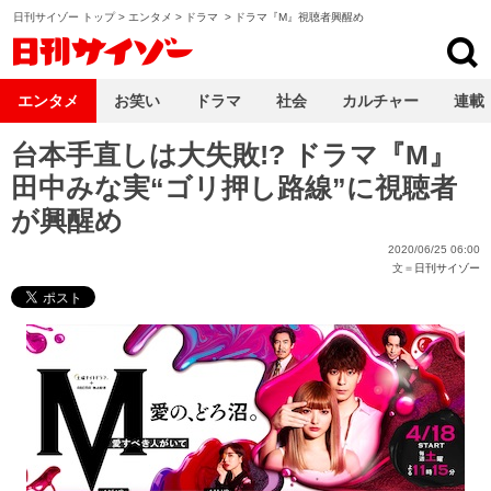
日刊サイゾー トップ
>
エンタメ
>
ドラマ
>
ドラマ『M』視聴者興醒め
日刊サイゾー
エンタメ
お笑い
ドラマ
社会
カルチャー
連載
台本手直しは大失敗!? ドラマ『M』
田中みな実“ゴリ押し路線”に視聴者
が興醒め
2020/06/25 06:00
文＝
日刊サイゾー