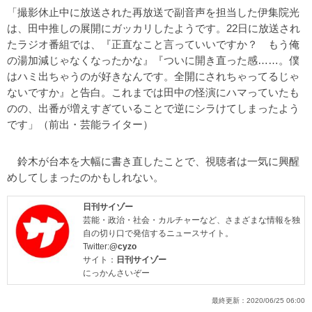
「撮影休止中に放送された再放送で副音声を担当した伊集院光
は、田中推しの展開にガッカリしたようです。22日に放送され
たラジオ番組では、『正直なこと言っていいですか？ もう俺
の湯加減じゃなくなったかな』『ついに開き直った感……。僕
はハミ出ちゃうのが好きなんです。全開にされちゃってるじゃ
ないですか』と告白。これまでは田中の怪演にハマっていたも
のの、出番が増えすぎていることで逆にシラけてしまったよう
です」（前出・芸能ライター）
鈴木が台本を大幅に書き直したことで、視聴者は一気に興醒
めしてしまったのかもしれない。
日刊サイゾー
芸能・政治・社会・カルチャーなど、さまざまな情報を独
自の切り口で発信するニュースサイト。
Twitter:
@cyzo
サイト：
日刊サイゾー
にっかんさいぞー
最終更新：
2020/06/25 06:00