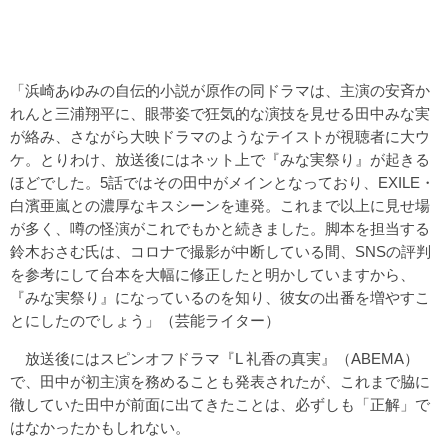
「浜崎あゆみの自伝的小説が原作の同ドラマは、主演の安斉か
れんと三浦翔平に、眼帯姿で狂気的な演技を見せる田中みな実
が絡み、さながら大映ドラマのようなテイストが視聴者に大ウ
ケ。とりわけ、放送後にはネット上で『みな実祭り』が起きる
ほどでした。5話ではその田中がメインとなっており、EXILE・
白濱亜嵐との濃厚なキスシーンを連発。これまで以上に見せ場
が多く、噂の怪演がこれでもかと続きました。脚本を担当する
鈴木おさむ氏は、コロナで撮影が中断している間、SNSの評判
を参考にして台本を大幅に修正したと明かしていますから、
『みな実祭り』になっているのを知り、彼女の出番を増やすこ
とにしたのでしょう」（芸能ライター）
放送後にはスピンオフドラマ『L 礼香の真実』（ABEMA）
で、田中が初主演を務めることも発表されたが、これまで脇に
徹していた田中が前面に出てきたことは、必ずしも「正解」で
はなかったかもしれない。