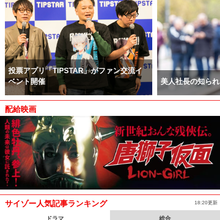
投票アプリ「TIPSTAR」がファン交流イ
ベント開催
美人社長の知られ
配給映画
サイゾー人気記事ランキング
18:20更新
ドラマ
総合