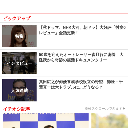
ピックアップ
【秋ドラマ、NHK大河、朝ドラ】大好評「忖度0
レビュー」全話更新！
特集
50歳を迎えたオートレーサー森且行に密着 大
怪我から奇跡の復活ドキュメンタリー
インタビュー
真田広之が俳優養成学校設立の野望、師匠・千
葉真一は大トラブルに…どうなる？
人気連載
イチオシ記事
※横スクロールできます▶