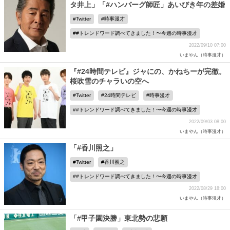
タ井上」「#ハンバーグ師匠」あいびき年の差婚
Twitter
時事漫才
#トレンドワード調べてきました！〜今週の時事漫才
2022/09/10 07:00
いまやん（時事漫才）
『#24時間テレビ』ジャにの、かねちーが完徹。
桜吹雪のチャラいの空へ
Twitter
24時間テレビ
時事漫才
#トレンドワード調べてきました！〜今週の時事漫才
2022/09/03 08:00
いまやん（時事漫才）
「#香川照之」
Twitter
香川照之
#トレンドワード調べてきました！〜今週の時事漫才
2022/08/29 18:00
いまやん（時事漫才）
「#甲子園決勝」東北勢の悲願