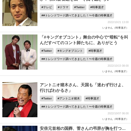
テレビ
ドラマ
Twitter
時事漫才
#トレンドワード調べてきました！〜今週の時事漫才
2022/10/21 13:00
いまやん（時事漫才）
「#キングオブコント」舞台の中心で“暗転”を叫
んだすべてのコント師たちに、ありがとう
Twitter
キングオブコント
時事漫才
#トレンドワード調べてきました！〜今週の時事漫才
2022/10/15 08:00
いまやん（時事漫才）
アントニオ猪木さん、天国も「迷わず行けよ、
行けばわかるさ」
Twitter
アントニオ猪木
時事漫才
#トレンドワード調べてきました！〜今週の時事漫才
2022/10/07 06:00
いまやん（時事漫才）
安倍元首相の国葬、菅さんの弔辞が胸を打つ…