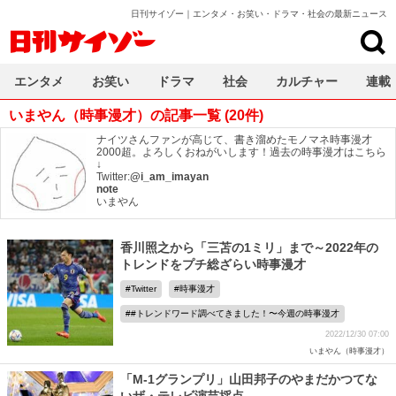
日刊サイゾー｜エンタメ・お笑い・ドラマ・社会の最新ニュース
日刊サイゾー
エンタメ
お笑い
ドラマ
社会
カルチャー
連載
いまやん（時事漫才）の記事一覧 (20件)
ナイツさんファンが高じて、書き溜めたモノマネ時事漫才
2000超。よろしくおねがいします！過去の時事漫才はこちら
↓
Twitter:
@i_am_imayan
note
いまやん
香川照之から「三苫の1ミリ」まで～2022年の
トレンドをプチ総ざらい時事漫才
Twitter
時事漫才
#トレンドワード調べてきました！〜今週の時事漫才
2022/12/30 07:00
いまやん（時事漫才）
「M-1グランプリ」山田邦子のやまだかつてな