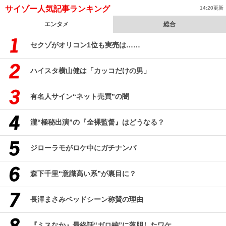
サイゾー人気記事ランキング
14:20更新
エンタメ
総合
セクゾがオリコン1位も実売は……
ハイスタ横山健は「カッコだけの男」
有名人サイン“ネット売買”の闇
瀧“極秘出演”の『全裸監督』はどうなる？
ジローラモがロケ中にガチナンパ
森下千里“意識高い系”が裏目に？
長澤まさみベッドシーン称賛の理由
『ミスなか』最終話“ガロ編”に落胆したワケ