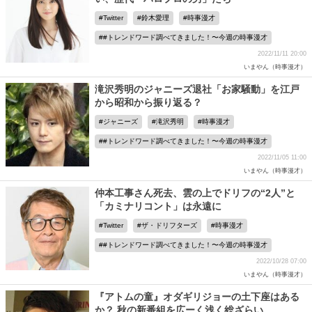
Twitter
鈴木愛理
時事漫才
#トレンドワード調べてきました！〜今週の時事漫才
2022/11/11 20:00
いまやん（時事漫才）
滝沢秀明のジャニーズ退社「お家騒動」を江戸
から昭和から振り返る？
ジャニーズ
滝沢秀明
時事漫才
#トレンドワード調べてきました！〜今週の時事漫才
2022/11/05 11:00
いまやん（時事漫才）
仲本工事さん死去、雲の上でドリフの“2人”と
「カミナリコント」は永遠に
Twitter
ザ・ドリフターズ
時事漫才
#トレンドワード調べてきました！〜今週の時事漫才
2022/10/28 07:00
いまやん（時事漫才）
『アトムの童』オダギリジョーの土下座はある
か？ 秋の新番組を広ーく浅く総ざらい