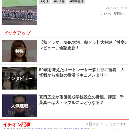
野球
甲子園
時事漫才
2022/08/28 13:00
いまやん（時事漫才）
ピックアップ
【秋ドラマ、NHK大河、朝ドラ】大好評「忖度0
レビュー」全話更新！
特集
50歳を迎えたオートレーサー森且行に密着 大
怪我から奇跡の復活ドキュメンタリー
インタビュー
真田広之が俳優養成学校設立の野望、師匠・千
葉真一は大トラブルに…どうなる？
人気連載
イチオシ記事
※横スクロールできます▶