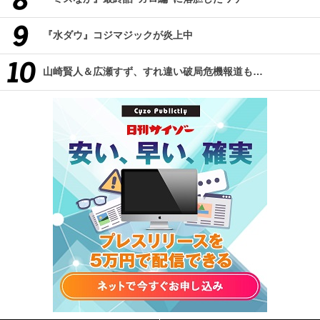
『水ダウ』コジマジックが炎上中
山崎賢人＆広瀬すず、すれ違い破局危機報道も…