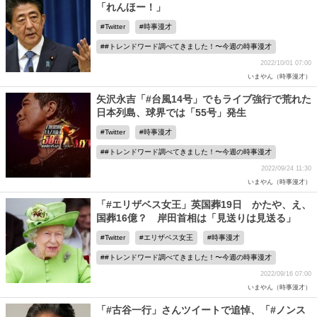
「れんほー！」
Twitter
時事漫才
#トレンドワード調べてきました！〜今週の時事漫才
2022/10/01 07:00
いまやん（時事漫才）
矢沢永吉「#台風14号」でもライブ強行で荒れた
日本列島、球界では「55号」発生
Twitter
時事漫才
#トレンドワード調べてきました！〜今週の時事漫才
2022/09/24 11:30
いまやん（時事漫才）
「#エリザベス女王」英国葬19日 かたや、え、
国葬16億？ 岸田首相は「見送りは見送る」
Twitter
エリザベス女王
時事漫才
#トレンドワード調べてきました！〜今週の時事漫才
2022/09/16 07:00
いまやん（時事漫才）
「#古谷一行」さんツイートで追悼、「#ノンス