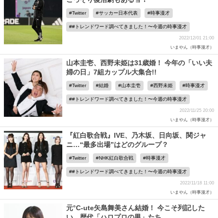
Twitter
サッカー日本代表
時事漫才
#トレンドワード調べてきました！〜今週の時事漫才
2022/12/01 21:00
いまやん（時事漫才）
山本圭壱、西野未姫は31歳婚！ 今年の「いい夫
婦の日」7組カップル大集合!!
Twitter
結婚
山本圭壱
西野未姫
時事漫才
#トレンドワード調べてきました！〜今週の時事漫才
2022/11/25 20:00
いまやん（時事漫才）
『紅白歌合戦』IVE、乃木坂、日向坂、関ジャ
ニ…“最多出場”はどのグループ？
Twitter
NHK紅白歌合戦
時事漫才
#トレンドワード調べてきました！〜今週の時事漫才
2022/11/18 11:00
いまやん（時事漫才）
元°C-ute矢島舞美さん結婚！ 今こそ列記した
い、歴代「ハロプロの男」たち