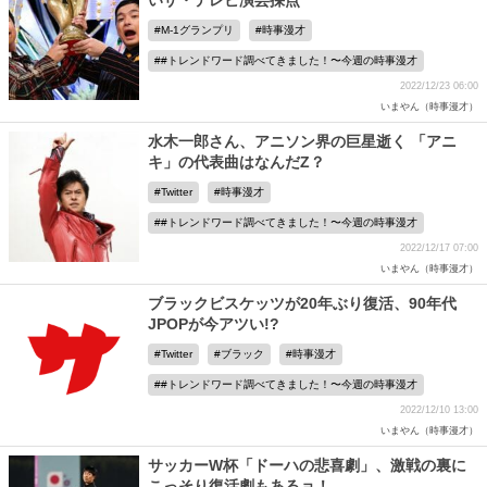
いザ・テレビ演芸採点
M-1グランプリ
時事漫才
#トレンドワード調べてきました！〜今週の時事漫才
2022/12/23 06:00
いまやん（時事漫才）
水木一郎さん、アニソン界の巨星逝く 「アニ
キ」の代表曲はなんだZ？
Twitter
時事漫才
#トレンドワード調べてきました！〜今週の時事漫才
2022/12/17 07:00
いまやん（時事漫才）
ブラックビスケッツが20年ぶり復活、90年代
JPOPが今アツい!?
Twitter
ブラック
時事漫才
#トレンドワード調べてきました！〜今週の時事漫才
2022/12/10 13:00
いまやん（時事漫才）
サッカーW杯「ドーハの悲喜劇」、激戦の裏に
こっそり復活劇もあるョ！