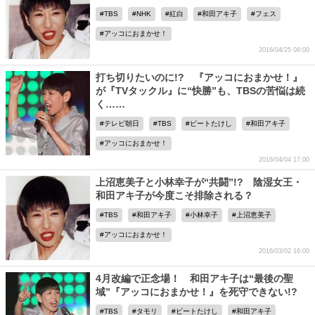
TBS
NHK
紅白
和田アキ子
フェス
アッコにおまかせ！
2016/04/25 08:00
打ち切りたいのに!? 『アッコにおまかせ！』
が『TVタックル』に“快勝”も、TBSの苦悩は続
く……
テレビ朝日
TBS
ビートたけし
和田アキ子
アッコにおまかせ！
2016/04/04 17:00
上沼恵美子と小林幸子が“共闘”!? 陰湿女王・
和田アキ子が今度こそ排除される？
TBS
和田アキ子
小林幸子
上沼恵美子
アッコにおまかせ！
2016/03/02 16:00
4月改編で正念場！ 和田アキ子は“最後の聖
域”『アッコにおまかせ！』を死守できない!?
TBS
タモリ
ビートたけし
和田アキ子