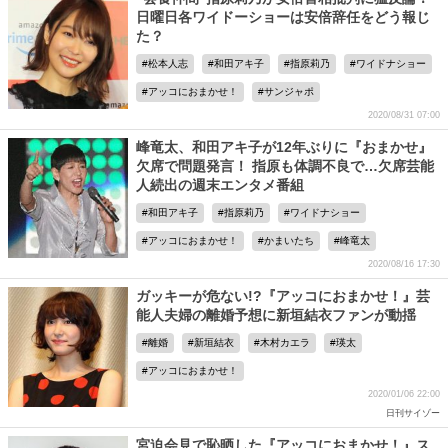
日曜日各ワイドーショーは安倍辞任をどう報じ
た？
松本人志
和田アキ子
指原莉乃
ワイドナショー
アッコにおまかせ！
サンジャポ
2020/08/31 07:00
峰竜太、和田アキ子が12年ぶりに『おまかせ』
欠席で問題発言！ 指原も体調不良で…欠席芸能
人続出の週末エンタメ番組
和田アキ子
指原莉乃
ワイドナショー
アッコにおまかせ！
かまいたち
峰竜太
2020/08/16 17:30
ガッキーが危ない!?『アッコにおまかせ！』芸
能人夫婦の離婚予想に新垣結衣ファンが動揺
離婚
新垣結衣
木村カエラ
瑛太
アッコにおまかせ！
2020/01/06 22:00
日刊サイゾー
宮迫会見で恥晒した『アッコにおまかせ！』ス