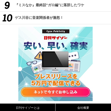
『ミスなか』最終話“ガロ編”に落胆したワケ
ゲス川谷に音楽関係者が激怒！
日刊サイゾーとは
会社概要