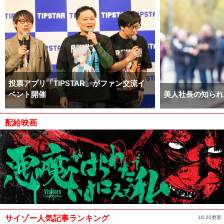
投票アプリ「TIPSTAR」がファン交流イ
ベント開催
美人社長の知られ
配給映画
サイゾー人気記事ランキング
16:20更新