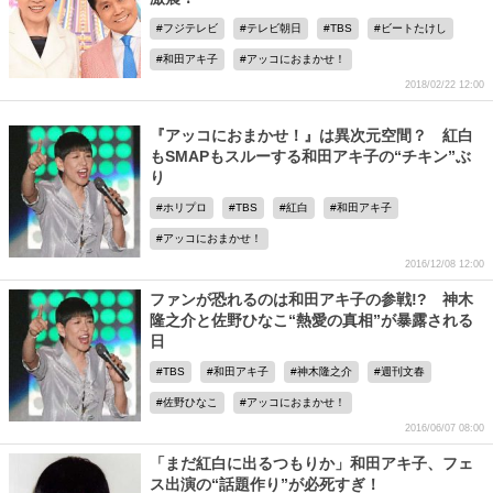
フジテレビ
テレビ朝日
TBS
ビートたけし
和田アキ子
アッコにおまかせ！
2018/02/22 12:00
『アッコにおまかせ！』は異次元空間？ 紅白
もSMAPもスルーする和田アキ子の“チキン”ぶ
り
ホリプロ
TBS
紅白
和田アキ子
アッコにおまかせ！
2016/12/08 12:00
ファンが恐れるのは和田アキ子の参戦!? 神木
隆之介と佐野ひなこ“熱愛の真相”が暴露される
日
TBS
和田アキ子
神木隆之介
週刊文春
佐野ひなこ
アッコにおまかせ！
2016/06/07 08:00
「まだ紅白に出るつもりか」和田アキ子、フェ
ス出演の“話題作り”が必死すぎ！