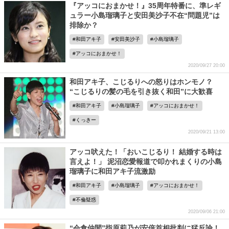
『アッコにおまかせ！』35周年特番に、準レギ
ュラー小島瑠璃子と安田美沙子不在“問題児”は
排除か？
和田アキ子
安田美沙子
小島瑠璃子
アッコにおまかせ！
2020/09/27 20:00
和田アキ子、こじるりへの怒りはホンモノ？
“こじるりの髪の毛を引き抜く和田”に大歓喜
和田アキ子
小島瑠璃子
アッコにおまかせ！
くっきー
2020/09/21 13:00
アッコ吠えた！「おいこじるり！ 結婚する時は
言えよ！」 泥沼恋愛報道で叩かれまくりの小島
瑠璃子に和田アキ子流激励
和田アキ子
小島瑠璃子
アッコにおまかせ！
不倫疑惑
2020/09/06 21:00
“会食仲間”指原莉乃が安倍首相批判に猛反論！