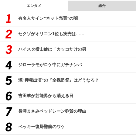
エンタメ
総合
有名人サイン“ネット売買”の闇
セクゾがオリコン1位も実売は……
ハイスタ横山健は「カッコだけの男」
ジローラモがロケ中にガチナンパ
瀧“極秘出演”の『全裸監督』はどうなる？
吉田羊が芸能界から消える日
長澤まさみベッドシーン称賛の理由
ベッキー復帰難航のワケ