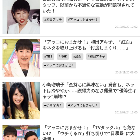
タッフ、以前から不適切な言動が問題視されて
いた！
和田アキ子
アッコにおまかせ！
2019/07/22 12:02
『アッコにおまかせ！』和田アキ子、『紅白』
をネタを取り上げるも「忖度しまくり……」
TBS
NHK
紅白
和田アキ子
アッコにおまかせ！
2018/11/25 08:00
小島瑠璃子「金持ちに興味ない」発言も、ネッ
トは冷ややか……説得力のなさ露呈で“優等生キ
ャラ”崩壊!?
小島瑠璃子
アッコにおまかせ！
2018/07/24 13:00
『アッコにおまかせ！』『TVタックル』も危な
い!? 『ウチくる!?』打ち切りで“日曜昼”に大
激震！