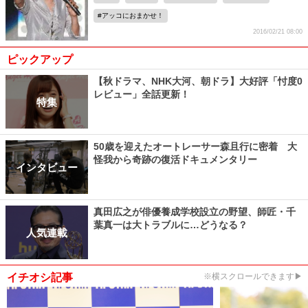
アッコにおまかせ！
2016/02/21 08:00
ピックアップ
【秋ドラマ、NHK大河、朝ドラ】大好評「忖度0
レビュー」全話更新！
特集
50歳を迎えたオートレーサー森且行に密着 大
怪我から奇跡の復活ドキュメンタリー
インタビュー
真田広之が俳優養成学校設立の野望、師匠・千
葉真一は大トラブルに…どうなる？
人気連載
イチオシ記事
※横スクロールできます▶