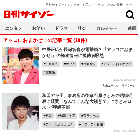
日刊サイゾー｜エンタメ・お笑い・ドラマ・社会の最新ニュース
日刊サイゾー
エンタメ
お笑い
ドラマ
社会
カルチャー
連載
アッコにおまかせ！の記事一覧 (18件)
中居正広か長瀬智也が電撃婚？『アッコにおま
かせ!』の極秘情報に視聴者騒然
中居正広
錦戸亮
長瀬智也
アッコにおまかせ！
電撃婚
2021/05/26 21:00
大山ユースケ（ライター）
和田アキ子、事務所の後輩石原さとみの結婚発
表に疑問「なんでこんな大騒ぎ？」 “さとみロ
ス”が理解不能
結婚
和田アキ子
石原さとみ
アッコにおまかせ！
バラエティ番組
2020/10/04 20:00