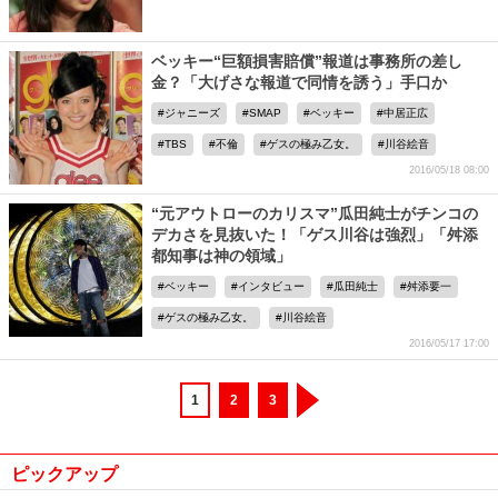
ベッキー“巨額損害賠償”報道は事務所の差し
金？「大げさな報道で同情を誘う」手口か
ジャニーズ
SMAP
ベッキー
中居正広
TBS
不倫
ゲスの極み乙女。
川谷絵音
2016/05/18 08:00
“元アウトローのカリスマ”瓜田純士がチンコの
デカさを見抜いた！「ゲス川谷は強烈」「舛添
都知事は神の領域」
ベッキー
インタビュー
瓜田純士
舛添要一
ゲスの極み乙女。
川谷絵音
2016/05/17 17:00
1
2
3
ピックアップ