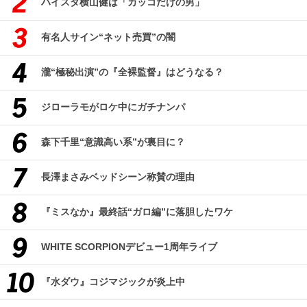
ハイスタ横山健は「カッコだけの男」
有名人サイン“ネット売買”の闇
瀧“極秘出演”の『全裸監督』はどうなる？
ジローラモがロケ中にガチナンパ
森下千里“意識高い系”が裏目に？
長澤まさみベッドシーン称賛の理由
『ミスなか』最終話“ガロ編”に落胆したワケ
WHITE SCORPIONデビュー1周年ライブ
『水ダウ』コジマジックが炎上中