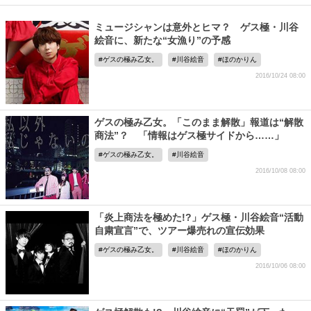
ミュージシャンは意外とヒマ？ ゲス極・川谷
絵音に、新たな“女漁り”の予感
ゲスの極み乙女。
川谷絵音
ほのかりん
2016/10/24 08:00
ゲスの極み乙女。「このまま解散」報道は“解散
商法”？ 「情報はゲス極サイドから……」
ゲスの極み乙女。
川谷絵音
2016/10/08 08:00
「炎上商法を極めた!?」ゲス極・川谷絵音“活動
自粛宣言”で、ツアー爆売れの宣伝効果
ゲスの極み乙女。
川谷絵音
ほのかりん
2016/10/06 08:00