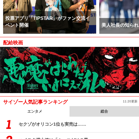
投票アプリ「TIPSTAR」がファン交流イ
ベント開催
美人社長の知られ
配給映画
サイゾー人気記事ランキング
11:20更新
エンタメ
総合
セクゾがオリコン1位も実売は……