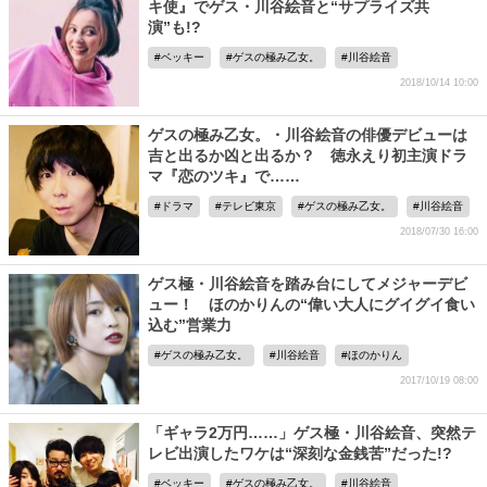
キ使』でゲス・川谷絵音と“サプライズ共
演”も!?
ベッキー
ゲスの極み乙女。
川谷絵音
2018/10/14 10:00
ゲスの極み乙女。・川谷絵音の俳優デビューは
吉と出るか凶と出るか？ 徳永えり初主演ドラ
マ『恋のツキ』で……
ドラマ
テレビ東京
ゲスの極み乙女。
川谷絵音
2018/07/30 16:00
ゲス極・川谷絵音を踏み台にしてメジャーデビ
ュー！ ほのかりんの“偉い大人にグイグイ食い
込む”営業力
ゲスの極み乙女。
川谷絵音
ほのかりん
2017/10/19 08:00
「ギャラ2万円……」ゲス極・川谷絵音、突然テ
レビ出演したワケは“深刻な金銭苦”だった!?
ベッキー
ゲスの極み乙女。
川谷絵音