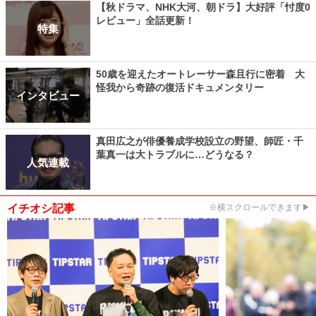
【秋ドラマ、NHK大河、朝ドラ】大好評「忖度0
レビュー」全話更新！
特集
50歳を迎えたオートレーサー森且行に密着 大
怪我から奇跡の復活ドキュメンタリー
インタビュー
真田広之が俳優養成学校設立の野望、師匠・千
葉真一は大トラブルに…どうなる？
人気連載
イチオシ記事
※横スクロールできます▶