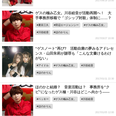
2017/04/19 10:00
ゲスの極み乙女。川谷絵音が活動再開へ！ 大
手事務所移籍で「ゴシップ封殺」体制に……？
夏目三久
田辺エージェンシー
ゲスの極み乙女。
川谷絵音
ほのかりん
2017/03/27 10:00
“ゲスノート”再び? 活動自粛の夢みるアドレセ
ンス・山田朱莉が謝罪も「こんな文書けるわけ
がない」
アイドル
ゲスの極み乙女。
川谷絵音
ほのかりん
2017/01/11 22:30
ほのかと結婚？ 音楽活動は？ 事務所を“ク
ビ”になったゲス極・川谷はどこへ向かう――
ベッキー
ゲスの極み乙女。
川谷絵音
ほのかりん
2017/01/05 12:00