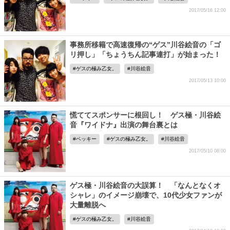
2017/05/16 12:00
事務所移籍で高速復帰の“ゲス”川谷絵音の「ゴ
リ押し」「ちょうちん記事連打」が始まった！
ゲスの極み乙女。
川谷絵音
2017/05/13 10:00
慌ててスポンサーに根回し！ ゲス極・川谷絵
音『ワイドナ』出演の舞台裏とは
ベッキー
ゲスの極み乙女。
川谷絵音
2017/05/10 08:00
ゲス極・川谷絵音の大誤算！ 「なんとなくオ
シャレ」のイメージ崩壊で、10代少女ファンが
大量離脱へ
ゲスの極み乙女。
川谷絵音