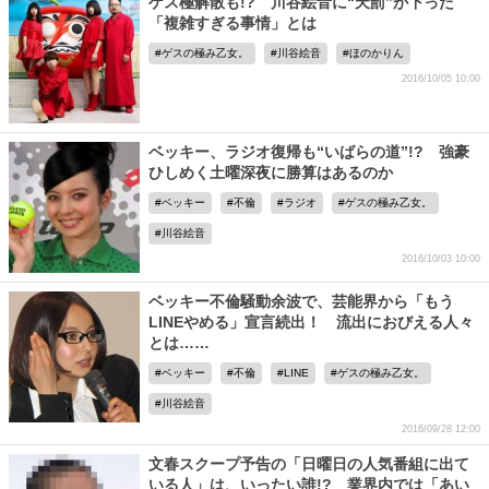
ゲス極解散も!? 川谷絵音に“天罰”が下った
「複雑すぎる事情」とは
ゲスの極み乙女。
川谷絵音
ほのかりん
2016/10/05 10:00
ベッキー、ラジオ復帰も“いばらの道”!? 強豪
ひしめく土曜深夜に勝算はあるのか
ベッキー
不倫
ラジオ
ゲスの極み乙女。
川谷絵音
2016/10/03 10:00
ベッキー不倫騒動余波で、芸能界から「もう
LINEやめる」宣言続出！ 流出におびえる人々
とは……
ベッキー
不倫
LINE
ゲスの極み乙女。
川谷絵音
2016/09/28 12:00
文春スクープ予告の「日曜日の人気番組に出て
いる人」は、いったい誰!? 業界内では「あい