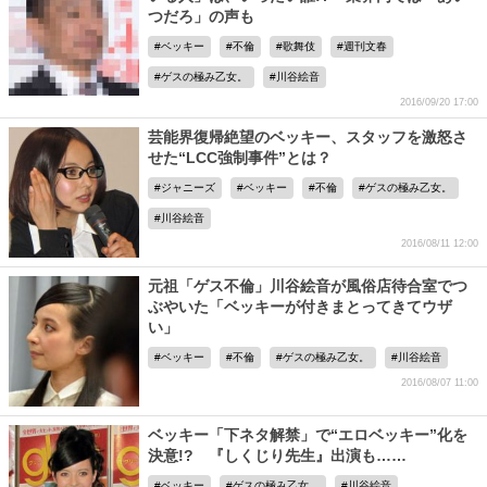
つだろ」の声も
ベッキー
不倫
歌舞伎
週刊文春
ゲスの極み乙女。
川谷絵音
2016/09/20 17:00
芸能界復帰絶望のベッキー、スタッフを激怒さ
せた“LCC強制事件”とは？
ジャニーズ
ベッキー
不倫
ゲスの極み乙女。
川谷絵音
2016/08/11 12:00
元祖「ゲス不倫」川谷絵音が風俗店待合室でつ
ぶやいた「ベッキーが付きまとってきてウザ
い」
ベッキー
不倫
ゲスの極み乙女。
川谷絵音
2016/08/07 11:00
ベッキー「下ネタ解禁」で“エロベッキー”化を
決意!? 『しくじり先生』出演も……
ベッキー
ゲスの極み乙女。
川谷絵音