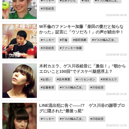
ベッキー
日本テレビ
TBS
ゲスの極み乙女。
川谷絵音
2016/06/09 08:00
W不倫のファンキー加藤「柴田の妻だと知らな
かった」証言に「ウソだろ！」の声が続出中！
ベッキー
不倫
柴田英嗣
ゲスの極み乙女。
川谷絵音
ファンキー加藤
2016/06/08 20:00
木村カエラ、ゲス川谷絵音に「激似！」“朝から
エロいこと100回”でドスケベ疑惑浮上？
お笑い
吉本興業
ハリセンボン
木村カエラ
近藤春菜
ゲスの極み乙女。
川谷絵音
2016/05/30 19:30
LINE流出犯に告ぐ――!? ゲス川谷の謝罪ブロ
グに隠された“最後っ屁”
ベッキー
ゲスの極み乙女。
川谷絵音
2016/05/23 12:00