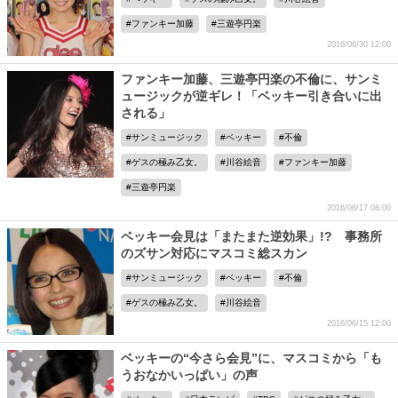
ファンキー加藤
三遊亭円楽
2016/06/30 12:00
ファンキー加藤、三遊亭円楽の不倫に、サンミ
ュージックが逆ギレ！「ベッキー引き合いに出
される」
サンミュージック
ベッキー
不倫
ゲスの極み乙女。
川谷絵音
ファンキー加藤
三遊亭円楽
2016/06/17 08:00
ベッキー会見は「またまた逆効果」!? 事務所
のズサン対応にマスコミ総スカン
サンミュージック
ベッキー
不倫
ゲスの極み乙女。
川谷絵音
2016/06/15 12:00
ベッキーの“今さら会見”に、マスコミから「も
うおなかいっぱい」の声