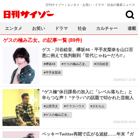
日刊サイゾー｜エンタメ・お笑い・ドラマ・社会の最新ニュース
日刊サイゾー
エンタメ
お笑い
ドラマ
社会
カルチャー
連載
ゲスの極み乙女。の記事一覧 (89件)
ゲス・川谷絵音、欅坂46・平手友梨奈を山口百
恵に例えて批判殺到「世代じゃねーだろ!!」
欅坂46
ゲスの極み乙女。
川谷絵音
平手友梨奈
2019/01/17 12:00
“ゲス極”休日課長の加入に「レベル落ちた」と
辛らつな声！ “テラハ”の話題で叩かれた芸能人
山里亮太
テラスハウス
ざわちん
ゲスの極み乙女。
2018/12/30 18:00
ベッキーTwitter再開で広がる波紋……年末『ガ