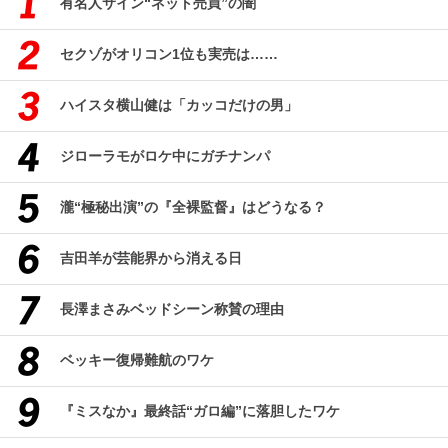
有名人サイン“ネット売買”の闇
セクゾがオリコン1位も実売は……
ハイスタ横山健は「カッコだけの男」
ジローラモがロケ中にガチナンパ
瀧“極秘出演”の『全裸監督』はどうなる？
吉田羊が芸能界から消える日
長澤まさみベッドシーン称賛の理由
ベッキー復帰難航のワケ
『ミスなか』最終話“ガロ編”に落胆したワケ