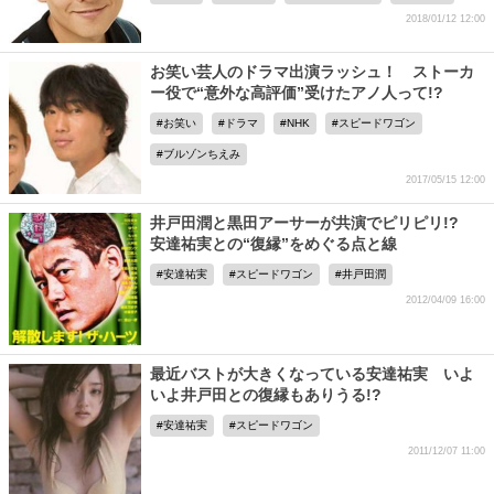
2018/01/12 12:00
お笑い芸人のドラマ出演ラッシュ！ ストーカ
ー役で“意外な高評価”受けたアノ人って!?
お笑い
ドラマ
NHK
スピードワゴン
ブルゾンちえみ
2017/05/15 12:00
井戸田潤と黒田アーサーが共演でピリピリ!?
安達祐実との“復縁”をめぐる点と線
安達祐実
スピードワゴン
井戸田潤
2012/04/09 16:00
最近バストが大きくなっている安達祐実 いよ
いよ井戸田との復縁もありうる!?
安達祐実
スピードワゴン
2011/12/07 11:00