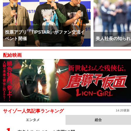
投票アプリ「TIPSTAR」がファン交流イ
ベント開催
美人社長の知られ
配給映画
サイゾー人気記事ランキング
14:20更新
エンタメ
総合