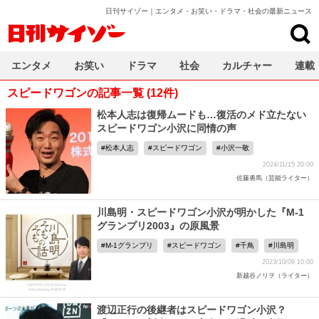
日刊サイゾー｜エンタメ・お笑い・ドラマ・社会の最新ニュース
日刊サイゾー
エンタメ
お笑い
ドラマ
社会
カルチャー
連載
スピードワゴンの記事一覧 (12件)
松本人志は復帰ムードも…復活のメド立たない
スピードワゴン小沢に同情の声
松本人志
スピードワゴン
小沢一敬
2024/11/15 20:00
佐藤勇馬（芸能ライター）
川島明・スピードワゴン小沢が明かした『M-1
グランプリ2003』の原風景
M-1グランプリ
スピードワゴン
千鳥
川島明
2023/10/09 10:00
新越谷ノリヲ（ライター）
渡辺正行の後継者はスピードワゴン小沢？