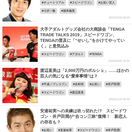
チュートリアル
スピードワゴン
お笑い芸人
小沢一敬
徳井義実
2019/11/04 06:00
大手アダルトグッズ会社の大商談会「TENGA
TRADE TALKS 2019」スピードワゴン、
TENGAの普及に「“せいし”をかけてやってい
く」と意気込み
スピードワゴン
アダルト
TENGA
2019/03/20 16:50
渡辺直美は「2,000万円のポルシェ」……ほかの
芸人の気になる“愛車事情”は？
平成ノブシコブシ
吉村崇
お笑い
井戸田潤
スピードワゴン
渡辺直美
2018/11/16 06:00
安達祐実への未練は吹っ切れた!? スピードワ
ゴン・井戸田潤が“合コン三昧”復帰！ 新恋人
の存在も？
お笑い
安達祐実
スピードワゴン
井戸田潤