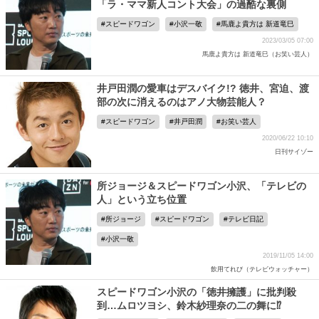
「ラ・ママ新人コント大会」の過酷な裏側
スピードワゴン
小沢一敬
馬鹿よ貴方は 新道竜巳
2023/03/05 07:00
馬鹿よ貴方は 新道竜巳（お笑い芸人）
井戸田潤の愛車はデスバイク!? 徳井、宮迫、渡
部の次に消えるのはアノ大物芸能人？
スピードワゴン
井戸田潤
お笑い芸人
2020/06/22 10:10
日刊サイゾー
所ジョージ＆スピードワゴン小沢、「テレビの
人」という立ち位置
所ジョージ
スピードワゴン
テレビ日記
小沢一敬
2019/11/05 14:00
飲用てれび（テレビウォッチャー）
スピードワゴン小沢の「徳井擁護」に批判殺
到…ムロツヨシ、鈴木紗理奈の二の舞に⁉