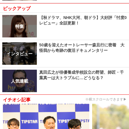
ピックアップ
【秋ドラマ、NHK大河、朝ドラ】大好評「忖度0
レビュー」全話更新！
特集
50歳を迎えたオートレーサー森且行に密着 大
怪我から奇跡の復活ドキュメンタリー
インタビュー
真田広之が俳優養成学校設立の野望、師匠・千
葉真一は大トラブルに…どうなる？
人気連載
イチオシ記事
※横スクロールできます▶