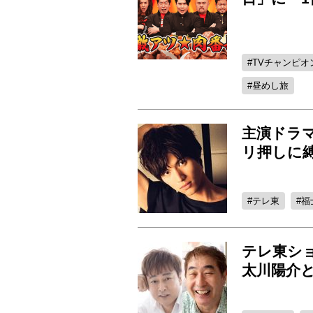
TVチャンピオ
昼めし旅
主演ドラ
リ押しに
テレ東
福
テレ東シ
太川陽介