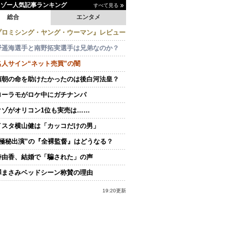
イゾー人気記事ランキング
すべて見る
総合
エンタメ
プロミシング・ヤング・ウーマン』レビュー
野遥海選手と南野拓実選手は兄弟なのか？
名人サイン“ネット売買”の闇
頼朝の命を助けたかったのは後白河法皇？
ローラモがロケ中にガチナンパ
クゾがオリコン1位も実売は……
イスタ横山健は「カッコだけの男」
“極秘出演”の『全裸監督』はどうなる？
持由香、結婚で「騙された」の声
澤まさみベッドシーン称賛の理由
19:20更新