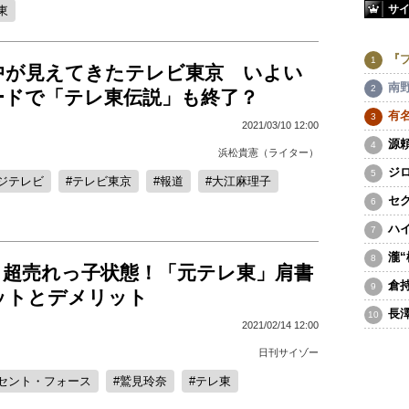
サ
東
『
中が見えてきたテレビ東京 いよい
南
ードで「テレ東伝説」も終了？
有
2021/03/10 12:00
源
浜松貴憲（ライター）
ジ
ジテレビ
テレビ東京
報道
大江麻理子
セ
ハ
瀧
、超売れっ子状態！「元テレ東」肩書
倉
ットとデメリット
長
2021/02/14 12:00
日刊サイゾー
セント・フォース
鷲見玲奈
テレ東