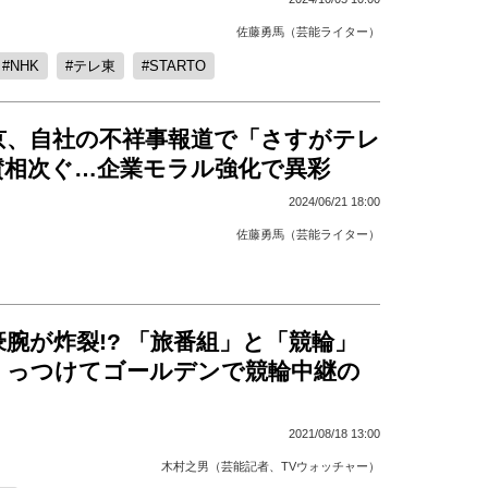
佐藤勇馬（芸能ライター）
NHK
テレ東
STARTO
京、自社の不祥事報道で「さすがテレ
賛相次ぐ…企業モラル強化で異彩
2024/06/21 18:00
佐藤勇馬（芸能ライター）
腕が炸裂!? 「旅番組」と「競輪」
くっつけてゴールデンで競輪中継の
2021/08/18 13:00
木村之男（芸能記者、TVウォッチャー）