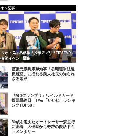
チオシ記事
リオ・鬼ヶ島解散？投票アプリ「TIPSTAR」
ン交流イベント開催
斎藤元彦兵庫県知事「公職選挙法違
反疑惑」に揺れる美人社長の知られ
ざる素顔
『M-1グランプリ』ワイルドカード
投票最終日 TVer「いいね」ランキ
ングTOP30！
50歳を迎えたオートレーサー森且行
に密着 大怪我から奇跡の復活ドキ
ュメンタリー