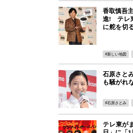
香取慎吾
進! テ
に舵を切
新しい地図
石原さと
も騒がれ
石原さとみ
テレ東が
日」に「