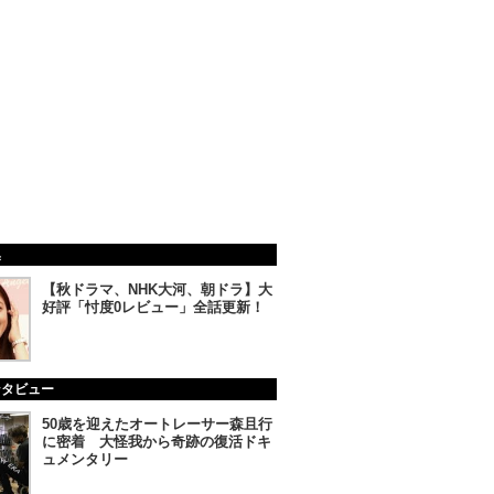
集
【秋ドラマ、NHK大河、朝ドラ】大
好評「忖度0レビュー」全話更新！
ンタビュー
50歳を迎えたオートレーサー森且行
に密着 大怪我から奇跡の復活ドキ
ュメンタリー