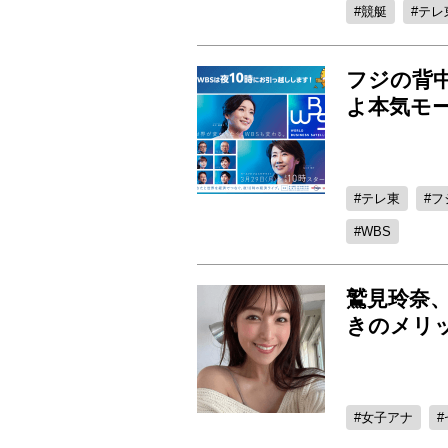
競艇
テレ
フジの背
よ本気モ
テレ東
フ
WBS
鷲見玲奈
きのメリ
女子アナ