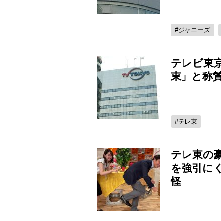
ジャニーズ
テレビ東
東」と称
テレ東
テレ東の豪
を強引に
怪