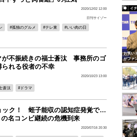
イ
2020/12/02 12:00
日刊サイゾー
ン
孤独のグルメ
テレ東
いい肉の日
お笑いト
マが不振続きの福士蒼汰 事務所のゴ
がファ
縛られる役者の不幸
2020/10/23 13:00
士蒼汰
ドラマ
ョック！ 蛭子能収の認知症発覚で…
との名コンビ継続の危機到来
2020/07/16 20:30