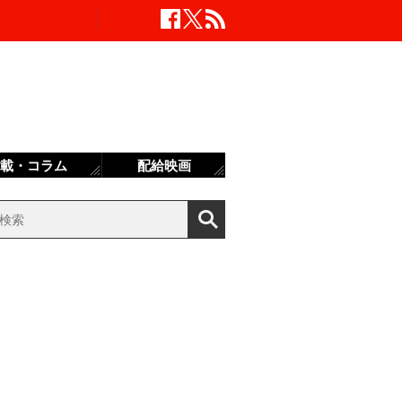
載・コラム
配給映画