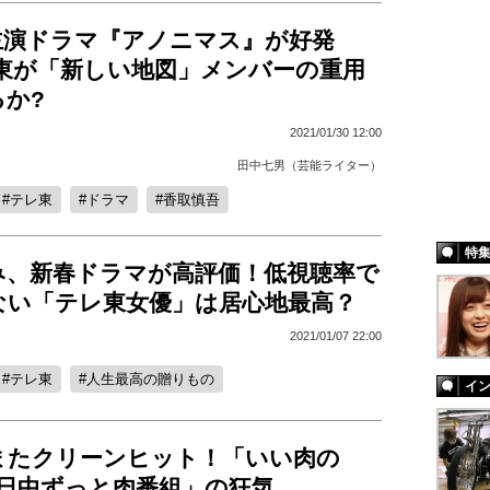
主演ドラマ『アノニマス』が好発
レ東が「新しい地図」メンバーの重用
るか?
2021/01/30 12:00
田中七男（芸能ライター）
テレ東
ドラマ
香取慎吾
特
み、新春ドラマが高評価！低視聴率で
ない「テレ東女優」は居心地最高？
2021/01/07 22:00
テレ東
人生最高の贈りもの
イ
またクリーンヒット！「いい肉の
1日中ずっと肉番組」の狂気