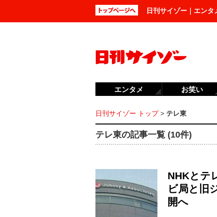
日刊サイゾー｜エンタ
エンタメ
お笑い
日刊サイゾー トップ
>
テレ東
テレ東の記事一覧 (10件)
NHKと
ビ局と旧
開へ