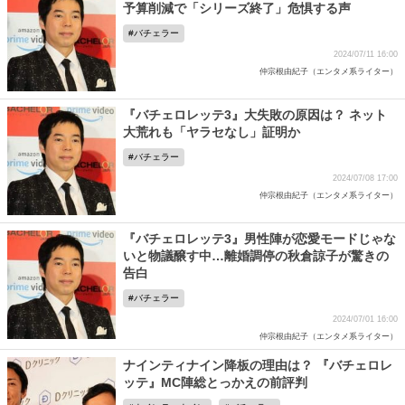
予算削減で「シリーズ終了」危惧する声
バチェラー
2024/07/11 16:00
仲宗根由紀子（エンタメ系ライター）
『バチェロレッテ3』大失敗の原因は？ ネット
大荒れも「ヤラセなし」証明か
バチェラー
2024/07/08 17:00
仲宗根由紀子（エンタメ系ライター）
『バチェロレッテ3』男性陣が恋愛モードじゃな
いと物議醸す中…離婚調停の秋倉諒子が驚きの
告白
バチェラー
2024/07/01 16:00
仲宗根由紀子（エンタメ系ライター）
ナインティナイン降板の理由は？ 『バチェロレ
ッテ』MC陣総とっかえの前評判