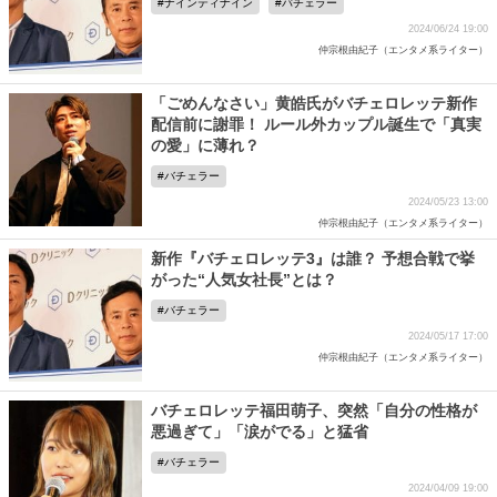
ナインティナイン
バチェラー
2024/06/24 19:00
仲宗根由紀子（エンタメ系ライター）
「ごめんなさい」黄皓氏がバチェロレッテ新作
配信前に謝罪！ ルール外カップル誕生で「真実
の愛」に薄れ？
バチェラー
2024/05/23 13:00
仲宗根由紀子（エンタメ系ライター）
新作『バチェロレッテ3』は誰？ 予想合戦で挙
がった“人気女社長”とは？
バチェラー
2024/05/17 17:00
仲宗根由紀子（エンタメ系ライター）
バチェロレッテ福田萌子、突然「自分の性格が
悪過ぎて」「涙がでる」と猛省
バチェラー
2024/04/09 19:00