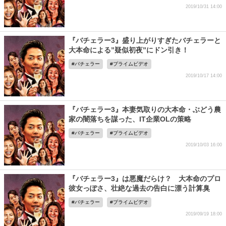
2019/10/31 14:00
『バチェラー3』盛り上がりすぎたバチェラーと
大本命による”疑似初夜”にドン引き！
バチェラー
プライムビデオ
2019/10/17 14:00
『バチェラー3』本妻気取りの大本命・ぶどう農
家の闇落ちを謀った、IT企業OLの策略
バチェラー
プライムビデオ
2019/10/03 16:00
『バチェラー3』は悪魔だらけ？ 大本命のプロ
彼女っぽさ、壮絶な過去の告白に漂う計算臭
バチェラー
プライムビデオ
2019/09/19 18:00