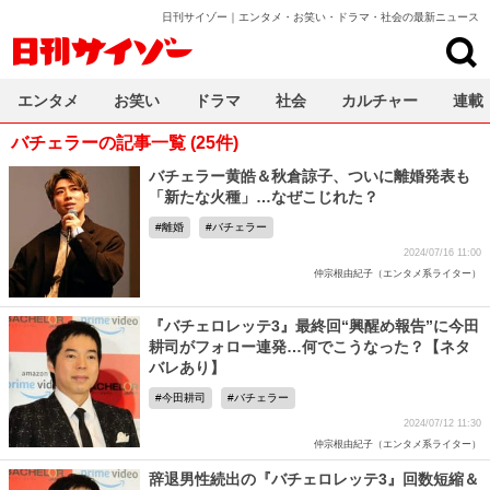
日刊サイゾー｜エンタメ・お笑い・ドラマ・社会の最新ニュース
日刊サイゾー
エンタメ
お笑い
ドラマ
社会
カルチャー
連載
バチェラーの記事一覧 (25件)
バチェラー黄皓＆秋倉諒子、ついに離婚発表も
「新たな火種」…なぜこじれた？
離婚
バチェラー
2024/07/16 11:00
仲宗根由紀子（エンタメ系ライター）
『バチェロレッテ3』最終回“興醒め報告”に今田
耕司がフォロー連発…何でこうなった？【ネタ
バレあり】
今田耕司
バチェラー
2024/07/12 11:30
仲宗根由紀子（エンタメ系ライター）
辞退男性続出の『バチェロレッテ3』回数短縮＆