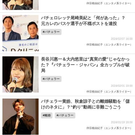
仲宗根由紀子（エンタメ系ライター）
バチェロレッテ尾崎美紀と「何があった」？
元カレのバスケ選手が不穏ポストを連投
バチェラー
2024/02/07 16:00
仲宗根由紀子（エンタメ系ライター）
長谷川惠一＆大内悠里は“真実の愛”じゃなかっ
た？『バチェラー・ジャパン』全カップルが破
局
バチェラー
2024/02/01 19:00
仲宗根由紀子（エンタメ系ライター）
バチェラー黄皓、秋倉諒子との離婚騒動を「儲
けのネタに」？“釣り”動画に非難ごうごう
離婚
バチェラー
2024/01/19 16:00
仲宗根由紀子（エンタメ系ライター）