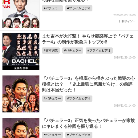
バチェラー
プライムビデオ
2020/01/03 16:00
日刊サイゾー
また吉本が大打撃！ やらせ疑惑浮上で『バチェ
ラー4』の制作が緊急ストップか⁉
吉本興業
バチェラー
プライムビデオ
2019/11/29 10:00
『バチェラー3』を根底から揺さぶった戦犯の心
模様とは？ 「史上最強に悪魔だらけ」の前評
判は本当だった！
バチェラー
プライムビデオ
2019/11/01 14:00
『バチェラー3』正気を失ったバチェラーが家族
にキレまくる神回を振り返る！
バチェラー
プライムビデオ