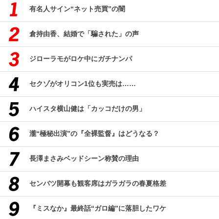
有名人サイン“ネット売買”の闇
倉持由香、結婚で「騙された」の声
ジローラモがロケ中にガチナンパ
セクゾがオリコン1位も実売は……
ハイスタ横山健は「カッコだけの男」
瀧“極秘出演”の『全裸監督』はどうなる？
長澤まさみベッドシーン称賛の理由
センバツ開幕も観客席はガラガラの春夏格差
『ミスなか』最終話“ガロ編”に落胆したワケ