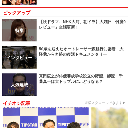
ピックアップ
【秋ドラマ、NHK大河、朝ドラ】大好評「忖度0
レビュー」全話更新！
特集
50歳を迎えたオートレーサー森且行に密着 大
怪我から奇跡の復活ドキュメンタリー
インタビュー
真田広之が俳優養成学校設立の野望、師匠・千
葉真一は大トラブルに…どうなる？
人気連載
イチオシ記事
※横スクロールできます▶