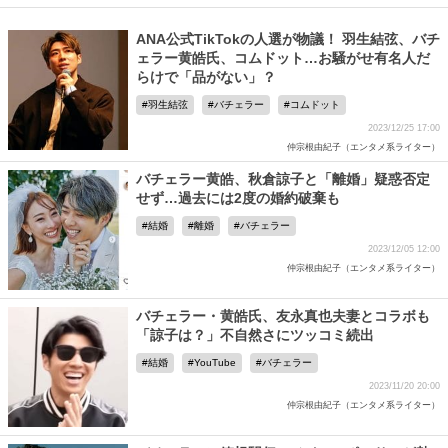
ANA公式TikTokの人選が物議！ 羽生結弦、バチ
ェラー黄皓氏、コムドット…お騒がせ有名人だ
らけで「品がない」？
羽生結弦
バチェラー
コムドット
2023/12/25 17:00
仲宗根由紀子（エンタメ系ライター）
バチェラー黄皓、秋倉諒子と「離婚」疑惑否定
せず…過去には2度の婚約破棄も
結婚
離婚
バチェラー
2023/12/05 12:00
仲宗根由紀子（エンタメ系ライター）
バチェラー・黄皓氏、友永真也夫妻とコラボも
「諒子は？」不自然さにツッコミ続出
結婚
YouTube
バチェラー
2023/11/20 20:00
仲宗根由紀子（エンタメ系ライター）