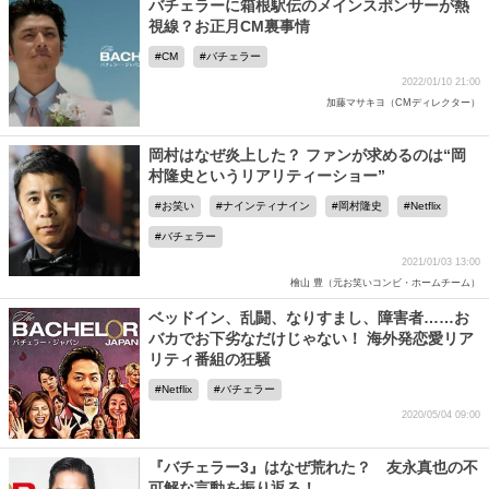
バチェラーに箱根駅伝のメインスポンサーが熱
視線？お正月CM裏事情
CM
バチェラー
2022/01/10 21:00
加藤マサキヨ（CMディレクター）
岡村はなぜ炎上した？ ファンが求めるのは“岡
村隆史というリアリティーショー”
お笑い
ナインティナイン
岡村隆史
Netflix
バチェラー
2021/01/03 13:00
檜山 豊（元お笑いコンビ・ホームチーム）
ベッドイン、乱闘、なりすまし、障害者……お
バカでお下劣なだけじゃない！ 海外発恋愛リア
リティ番組の狂騒
Netflix
バチェラー
2020/05/04 09:00
『バチェラー3』はなぜ荒れた？ 友永真也の不
可解な言動を振り返る！