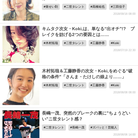
覚せい剤
二世タレント
高橋祐也
三田佳子
2018/09/16 08:00
キムタク次女・Koki,は、単なる“出オチ”!? ブ
レイクを妨げる2つの要因とは……
木村拓哉
二世タレント
工藤静香
Koki
2018/07/19 22:30
木村拓哉＆工藤静香の次女・Koki,をめぐる“破
格の条件”「さんま・たけしの娘より……」
木村拓哉
二世タレント
工藤静香
Koki
2018/06/08 08:00
長嶋一茂、突然のブレークの裏に”ちょうどい
い”ニ世タレント感？
二世タレント
長嶋一茂
ズバッと！芸能人
2018/06/06 14:00