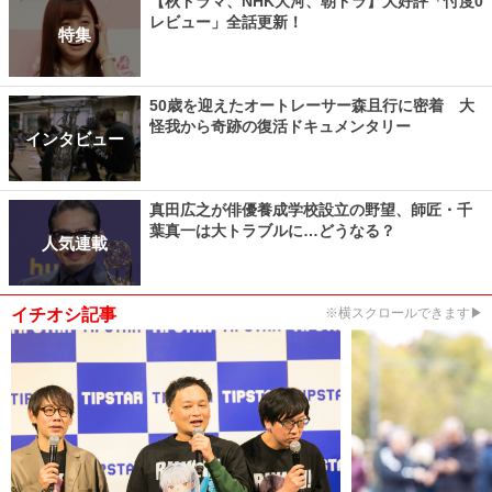
【秋ドラマ、NHK大河、朝ドラ】大好評「忖度0
レビュー」全話更新！
特集
50歳を迎えたオートレーサー森且行に密着 大
怪我から奇跡の復活ドキュメンタリー
インタビュー
真田広之が俳優養成学校設立の野望、師匠・千
葉真一は大トラブルに…どうなる？
人気連載
イチオシ記事
※横スクロールできます▶