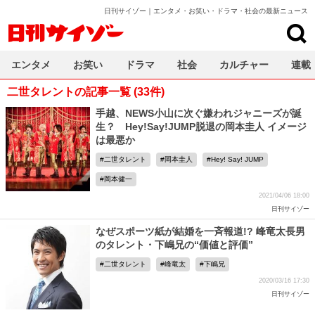
日刊サイゾー｜エンタメ・お笑い・ドラマ・社会の最新ニュース
日刊サイゾー
エンタメ
お笑い
ドラマ
社会
カルチャー
連載
二世タレントの記事一覧 (33件)
手越、NEWS小山に次ぐ嫌われジャニーズが誕
生？ Hey!Say!JUMP脱退の岡本圭人 イメージ
は最悪か
二世タレント
岡本圭人
Hey! Say! JUMP
岡本健一
2021/04/06 18:00
日刊サイゾー
なぜスポーツ紙が結婚を一斉報道!? 峰竜太長男
のタレント・下嶋兄の“価値と評価”
二世タレント
峰竜太
下嶋兄
2020/03/16 17:30
日刊サイゾー