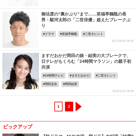
御法度の“裏かぶり”まで……笑福亭鶴瓶の長
男・駿河太郎の「二世俳優」超えたブレークぶ
り
ドラマ
笑福亭鶴瓶
二世タレント
2017/06/16 06:00
ますだおかだ岡田の娘・結実の大ブレークで、
日テレがもくろむ「24時間マラソン」の親子初
共演
24時間テレビ
ますだおかだ
二世タレント
岡田圭右
岡田結実
2016/11/11 08:00
1
2
ピックアップ