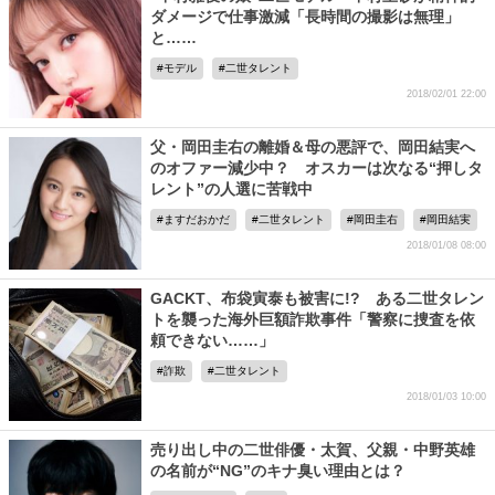
ダメージで仕事激減「長時間の撮影は無理」
と……
モデル
二世タレント
2018/02/01 22:00
父・岡田圭右の離婚＆母の悪評で、岡田結実へ
のオファー減少中？ オスカーは次なる“押しタ
レント”の人選に苦戦中
ますだおかだ
二世タレント
岡田圭右
岡田結実
2018/01/08 08:00
GACKT、布袋寅泰も被害に!? ある二世タレン
トを襲った海外巨額詐欺事件「警察に捜査を依
頼できない……」
詐欺
二世タレント
2018/01/03 10:00
売り出し中の二世俳優・太賀、父親・中野英雄
の名前が“NG”のキナ臭い理由とは？