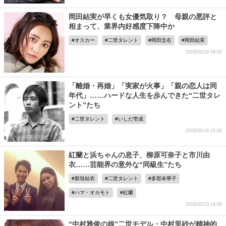
岡田結実が早くも女優気取り？ 母親の悪評と
相まって、業界内好感度下降中か
オスカー
二世タレント
岡田圭右
岡田結実
2018/02/19 08:00
「離婚・再婚」「実家が火事」「親の恋人は同
年代」……ハードな人生を歩んできた“二世タレ
ント”たち
二世タレント
いしだ壱成
2018/02/16 22:00
紅蘭と浜ちゃんの息子、柳原可奈子と市川由
衣……芸能界の意外な“同級生”たち
新垣結衣
二世タレント
多部未華子
ハマ・オカモト
紅蘭
2018/02/13 14:00
“中村雅俊の娘”二世モデル・中村里砂が精神的