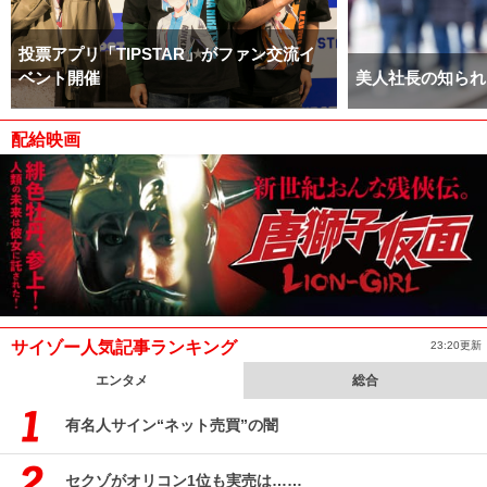
投票アプリ「TIPSTAR」がファン交流イ
ベント開催
美人社長の知られ
配給映画
サイゾー人気記事ランキング
23:20更新
エンタメ
総合
有名人サイン“ネット売買”の闇
セクゾがオリコン1位も実売は……