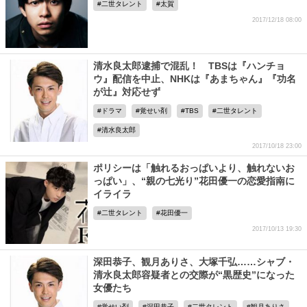
二世タレント
太賀
2017/12/18 08:00
清水良太郎逮捕で混乱！ TBSは『ハンチョ
ウ』配信を中止、NHKは『あまちゃん』『功名
が辻』対応せず
ドラマ
覚せい剤
TBS
二世タレント
清水良太郎
2017/10/18 23:00
ポリシーは「触れるおっぱいより、触れないお
っぱい」、“親の七光り”花田優一の恋愛指南に
イライラ
二世タレント
花田優一
2017/10/13 19:30
深田恭子、観月ありさ、大塚千弘……シャブ・
清水良太郎容疑者との交際が“黒歴史”になった
女優たち
覚せい剤
深田恭子
二世タレント
観月ありさ