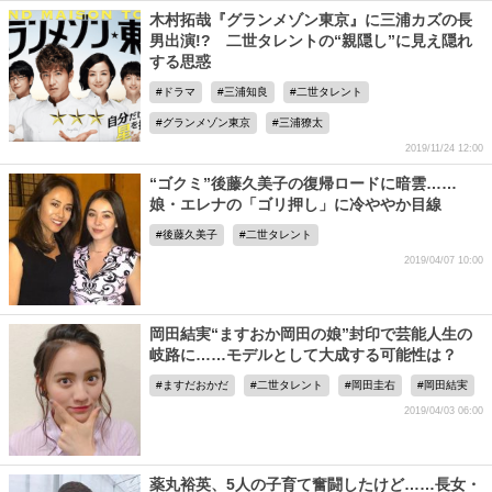
木村拓哉『グランメゾン東京』に三浦カズの長
男出演!? 二世タレントの“親隠し”に見え隠れ
する思惑
ドラマ
三浦知良
二世タレント
グランメゾン東京
三浦獠太
2019/11/24 12:00
“ゴクミ”後藤久美子の復帰ロードに暗雲……
娘・エレナの「ゴリ押し」に冷ややか目線
後藤久美子
二世タレント
2019/04/07 10:00
岡田結実“ますおか岡田の娘”封印で芸能人生の
岐路に……モデルとして大成する可能性は？
ますだおかだ
二世タレント
岡田圭右
岡田結実
2019/04/03 06:00
薬丸裕英、5人の子育て奮闘したけど……長女・