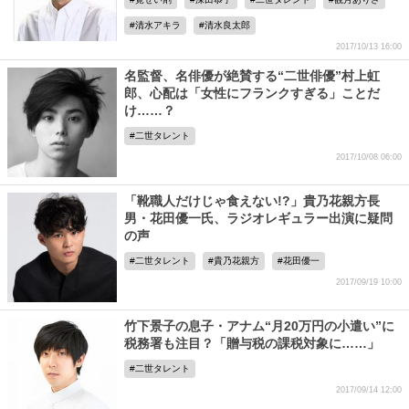
清水アキラ
清水良太郎
2017/10/13 16:00
名監督、名俳優が絶賛する“二世俳優”村上虹
郎、心配は「女性にフランクすぎる」ことだ
け……？
二世タレント
2017/10/08 06:00
「靴職人だけじゃ食えない!?」貴乃花親方長
男・花田優一氏、ラジオレギュラー出演に疑問
の声
二世タレント
貴乃花親方
花田優一
2017/09/19 10:00
竹下景子の息子・アナム“月20万円の小遣い”に
税務署も注目？「贈与税の課税対象に……」
二世タレント
2017/09/14 12:00