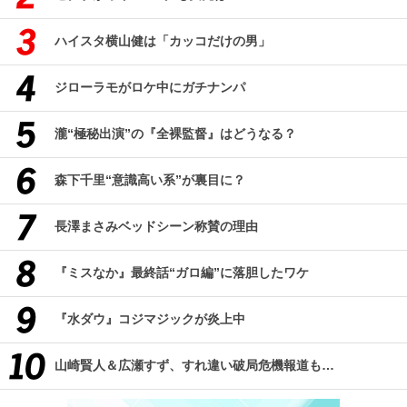
ハイスタ横山健は「カッコだけの男」
ジローラモがロケ中にガチナンパ
瀧“極秘出演”の『全裸監督』はどうなる？
森下千里“意識高い系”が裏目に？
長澤まさみベッドシーン称賛の理由
『ミスなか』最終話“ガロ編”に落胆したワケ
『水ダウ』コジマジックが炎上中
山崎賢人＆広瀬すず、すれ違い破局危機報道も…