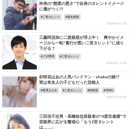
玲美の“態度の悪さ”で自身のタレントイメージ
に傷がつく!?
二世タレント
薬丸裕英
2019/04/02 11:00
工藤阿須加に二股疑惑が浮上中！ 爽やかイメ
ージから一転“素行が悪い二世タレント”に成り
下がる？
プロ野球
二世タレント
2018/12/17 12:00
杉咲花はあの人気バンドマン・shakeの娘!?
実は有名人の子どもだった芸能人
長澤まさみ
二世タレント
杉咲花
TERU
2018/11/13 19:00
三田佳子次男・高橋祐也容疑者の“4度目逮捕”で
芸能界に広がる警戒心「もう2世タレント
は……」