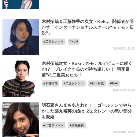
木村拓哉＆工藤静香の次女・Koki,、関係者が明
かす「インターナショナルスクール“モテモテ伝
説”」
二世タレント
Koki
2018/06/01 11:00
木村拓哉次女・Koki，のモデルデビューに続く
か!? ブレイクするのが待ち遠しい！“開花目
前”の二世美女たち！
木村拓哉
二世タレント
野々村真
Koki
2018/05/30 13:00
明石家さんまもあきれた！ ゴールデンでやら
かした薬丸裕英の娘は“2世タレントの悪い部分
を凝縮”
二世タレント
薬丸裕英
2018/04/11 19:30