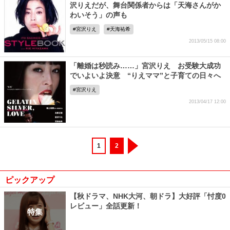
沢りえだが、舞台関係者からは「天海さんがか
わいそう」の声も
宮沢りえ
天海祐希
2013/05/15 08:00
「離婚は秒読み……」宮沢りえ お受験大成功
でいよいよ決意 “りえママ”と子育ての日々へ
宮沢りえ
2013/04/17 12:00
1
2
ピックアップ
【秋ドラマ、NHK大河、朝ドラ】大好評「忖度0
レビュー」全話更新！
特集