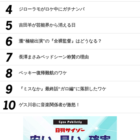
ジローラモがロケ中にガチナンパ
吉田羊が芸能界から消える日
瀧“極秘出演”の『全裸監督』はどうなる？
長澤まさみベッドシーン称賛の理由
ベッキー復帰難航のワケ
『ミスなか』最終話“ガロ編”に落胆したワケ
ゲス川谷に音楽関係者が激怒！