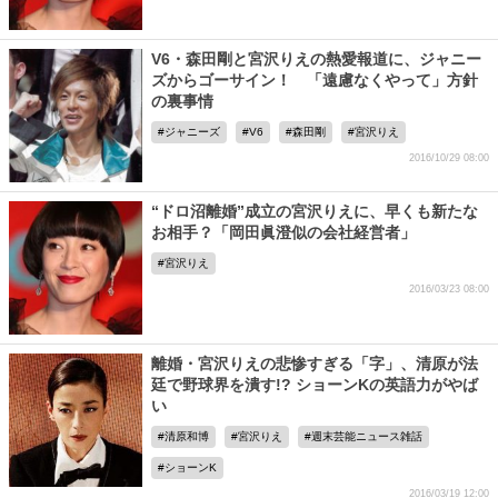
V6・森田剛と宮沢りえの熱愛報道に、ジャニー
ズからゴーサイン！ 「遠慮なくやって」方針
の裏事情
ジャニーズ
V6
森田剛
宮沢りえ
2016/10/29 08:00
“ドロ沼離婚”成立の宮沢りえに、早くも新たな
お相手？「岡田眞澄似の会社経営者」
宮沢りえ
2016/03/23 08:00
離婚・宮沢りえの悲惨すぎる「字」、清原が法
廷で野球界を潰す!? ショーンKの英語力がやば
い
清原和博
宮沢りえ
週末芸能ニュース雑話
ショーンK
2016/03/19 12:00