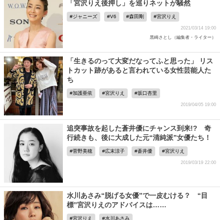
「宮沢りえ後押し」を巡りネットが騒然
ジャニーズ
V6
森田剛
宮沢りえ
2021/03/14 19:00
黒崎さとし（編集者・ライター）
「生きるのって大変だなってふと思った」 リス
トカット跡があると言われている女性芸能人た
ち
加護亜依
宮沢りえ
坂口杏里
2019/04/05 19:00
追突事故を起した蒼井優にチャンス到来!? 奇
行続きも、後に大成した元“清純派”女優たち！
菅野美穂
広末涼子
蒼井優
宮沢りえ
2019/03/19 22:00
水川あさみ“脱げる女優”で一皮むける？ “目
標”宮沢りえのアドバイスは……
宮沢りえ
水川あさみ