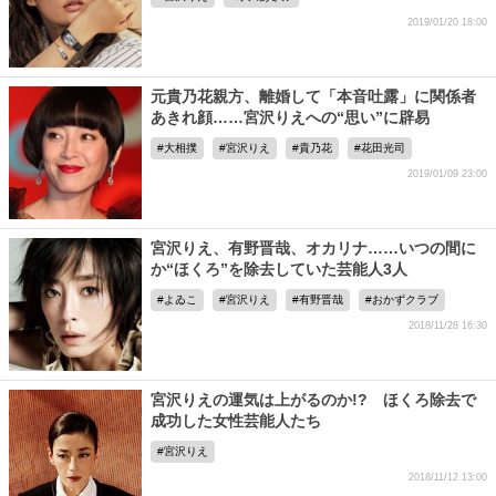
2019/01/20 18:00
元貴乃花親方、離婚して「本音吐露」に関係者
あきれ顔……宮沢りえへの“思い”に辟易
大相撲
宮沢りえ
貴乃花
花田光司
2019/01/09 23:00
宮沢りえ、有野晋哉、オカリナ……いつの間に
か“ほくろ”を除去していた芸能人3人
よゐこ
宮沢りえ
有野晋哉
おかずクラブ
2018/11/28 16:30
宮沢りえの運気は上がるのか!? ほくろ除去で
成功した女性芸能人たち
宮沢りえ
2018/11/12 13:00