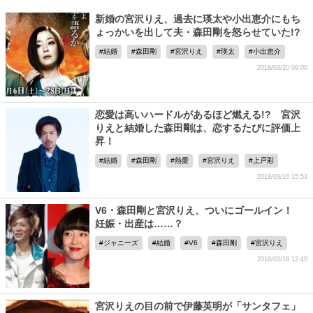
新婚の宮沢りえ、過去に瑛太や小出恵介にもち
ょっかいを出して夫・森田剛を怒らせていた!?
結婚
森田剛
宮沢りえ
瑛太
小出恵介
2018/03/20 09:00
恋愛は高いハードルがあるほど燃える!? 宮沢
りえと結婚した森田剛は、恋するたびに評価上
昇！
結婚
森田剛
熱愛
宮沢りえ
上戸彩
2018/03/16 15:53
V6・森田剛と宮沢りえ、ついにゴールイン！
妊娠・出産は……？
ジャニーズ
結婚
V6
森田剛
宮沢りえ
2018/03/16 12:40
宮沢りえの目の前で伊藤英明が「サンタフェ」