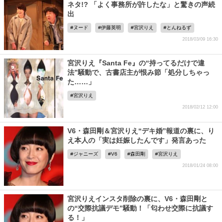
ネタ!? 「よく事務所が許したな」と驚きの声続
出
ヌード
伊藤英明
宮沢りえ
とんねるず
2018/03/09 16:30
宮沢りえ『Santa Fe』の“持ってるだけで違
法”騒動で、古書店主が恨み節「処分しちゃっ
た……」
宮沢りえ
2018/02/12 12:00
V6・森田剛＆宮沢りえ“デキ婚”報道の裏に、り
え本人の「実は妊娠したんです」発言あった
ジャニーズ
V6
森田剛
宮沢りえ
2018/01/24 08:00
宮沢りえインスタ削除の裏に、V6・森田剛と
の“交際抗議デモ”騒動！「匂わせ交際に抗議す
る！」