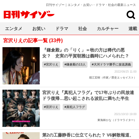
日刊サイゾー｜エンタメ・お笑い・ドラマ・社会の最新ニュース
日刊サイゾー
エンタメ
お笑い
ドラマ
社会
カルチャー
連載
宮沢りえの記事一覧 (33件)
『鎌倉殿』の「りく」＝牧の方は稀代の悪
女？ 史実の平賀朝雅は義時にハメられた？
宮沢りえ
鎌倉殿の13人
大河ドラマ勝手に放送講義
2022/09/25 11:00
堀江宏樹（作家／歴史エッセイスト）
宮沢りえ『真犯人フラグ』で17年ぶりの民放連
ドラ復帰…思い起こされる波乱に満ちた半生
宮沢りえ
真犯人フラグ
2021/10/10 19:00
東海林かな（ドラマライター）
第2の工藤静香に仕立てられた？ V6解散報道、