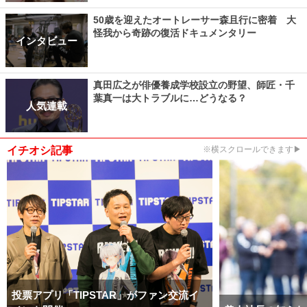
50歳を迎えたオートレーサー森且行に密着 大
怪我から奇跡の復活ドキュメンタリー
インタビュー
真田広之が俳優養成学校設立の野望、師匠・千
葉真一は大トラブルに…どうなる？
人気連載
イチオシ記事
※横スクロールできます▶
投票アプリ「TIPSTAR」がファン交流イ