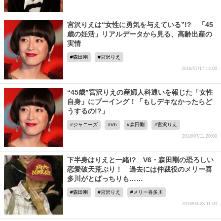
宮沢りえは“女性に勇気を与えている”!? 「45
歳の妊活」リアルデータから見る、高齢出産の
実情
森田剛
宮沢りえ
2018/07/17 13:00
“45歳”宮沢りえの産婦人科通いを報じた「女性
自身」にブーイング！「もしデキなかったらど
うするの!?」
ジャニーズ
V6
森田剛
宮沢りえ
2018/07/11 20:00
下半身はりえと一緒!? V6・森田剛の恐ろしい
恋愛破天荒ぶり！ 過去には仲裁役のメリー喜
多川がとばっちりも……
森田剛
宮沢りえ
メリー喜多川
2018/03/23 11:00