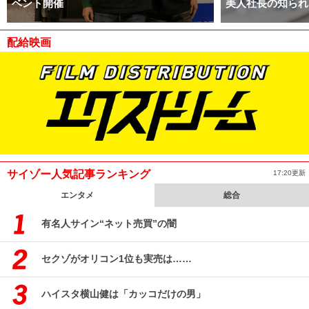
ベント開催
美人社長の知られ
配給映画
サイゾー人気記事ランキング
17:20更新
エンタメ
総合
有名人サイン“ネット売買”の闇
セクゾがオリコン1位も実売は……
ハイスタ横山健は「カッコだけの男」