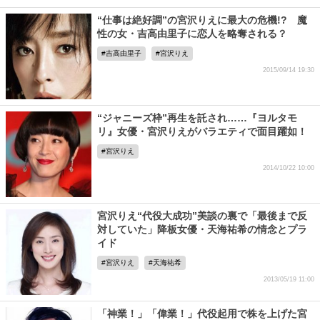
“仕事は絶好調”の宮沢りえに最大の危機!? 魔
性の女・吉高由里子に恋人を略奪される？
吉高由里子
宮沢りえ
2015/09/14 19:30
“ジャニーズ枠”再生を託され……『ヨルタモ
リ』女優・宮沢りえがバラエティで面目躍如！
宮沢りえ
2014/10/22 10:00
宮沢りえ“代役大成功”美談の裏で「最後まで反
対していた」降板女優・天海祐希の情念とプラ
イド
宮沢りえ
天海祐希
2013/05/19 11:00
「神業！」「偉業！」代役起用で株を上げた宮