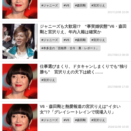
ジャニーズ
V6
森田剛
宮沢りえ
2017/12/08 10:00
ジャニーズも大歓迎!? “事実婚状態”V6・森田
剛と宮沢りえ、年内入籍は確実か
ジャニーズ
V6
森田剛
宮沢りえ
本多圭の「芸能界・古今・裏・レポート」
2017/09/13 08:00
仕事選びまくり、ドタキャンしまくりでも“独り
勝ち” 宮沢りえの天下は続く……
宮沢りえ
2017/08/08 17:00
V6・森田剛と熱愛報道の宮沢りえは“イタい
女”!?「グレイシートレインで現場入り」
ジャニーズ
V6
森田剛
宮沢りえ
2016/11/09 10:00