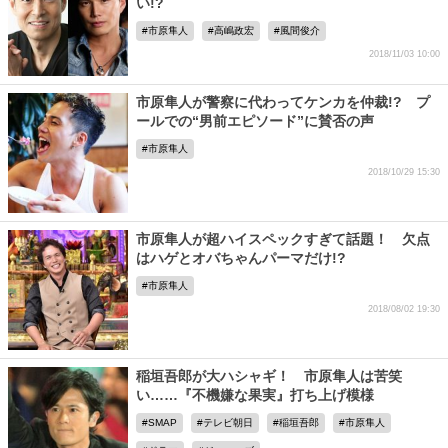
い!?
市原隼人
高嶋政宏
風間俊介
2018/11/03 10:00
市原隼人が警察に代わってケンカを仲裁!? プ
ールでの“男前エピソード”に賛否の声
市原隼人
2018/10/29 15:30
市原隼人が超ハイスペックすぎて話題！ 欠点
はハゲとオバちゃんパーマだけ!?
市原隼人
2018/08/02 19:30
稲垣吾郎が大ハシャギ！ 市原隼人は苦笑
い……『不機嫌な果実』打ち上げ模様
SMAP
テレビ朝日
稲垣吾郎
市原隼人