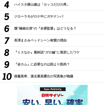
ハイスタ横山健は「カッコだけの男」
ジローラモがロケ中にガチナンパ
瀧“極秘出演”の『全裸監督』はどうなる？
長澤まさみベッドシーン称賛の理由
『ミスなか』最終話“ガロ編”に落胆したワケ
『金カム』に必要なのは顔より筋肉？
後藤真希、過去最高露出の写真集が物議