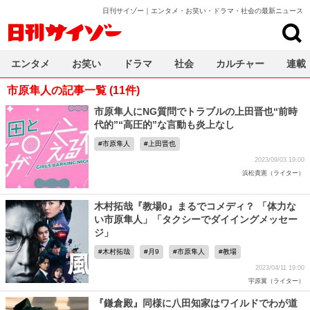
日刊サイゾー｜エンタメ・お笑い・ドラマ・社会の最新ニュース
日刊サイゾー
エンタメ
お笑い
ドラマ
社会
カルチャー
連載
市原隼人の記事一覧 (11件)
市原隼人にNG質問でトラブルの上田晋也“前時
代的”“高圧的”な言動も炎上なし
市原隼人
上田晋也
2023/09/03 19:00
浜松貴憲（ライター）
木村拓哉『教場0』まるでコメディ？ 「体力な
い市原隼人」「タクシーでダイイングメッセー
ジ」
木村拓哉
月9
市原隼人
教場
2023/04/11 19:00
宇原翼（ライター）
『鎌倉殿』同様に八田知家はワイルドでわが道