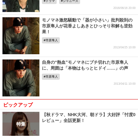
ドラマ
ジャニーズ
2016/06/16 20:00
モノマネ激怒騒動で「器が小さい」批判殺到の
市原隼人が花香よしあきとひっそり和解も逆効
果！
市原隼人
2013/04/25 10:00
自身の“熱血”モノマネにブチ切れた市原隼人
に、周囲は「本物はもっとヒドイ……」の声
市原隼人
2013/04/11 10:00
ピックアップ
【秋ドラマ、NHK大河、朝ドラ】大好評「忖度0
レビュー」全話更新！
特集