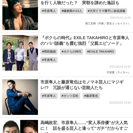
を行く人物だった？ 実朝を諌めた逸話も
市原隼人
鎌倉殿の13人
大河ドラマ勝手に放送講義
2022/11/13 11:00
堀江宏樹（作家／歴史エッセイスト）
『ボクらの時代』EXILE TAKAHIROと市原隼人
の“パパ談義”も霞む強烈「父親エピソード」
岡田義徳
ボクらの時代
EXILE TAKAHIRO
市原隼人
2021/04/19 14:00
宇原翼（ライター）
市原隼人と藤原竜也はモノマネ芸人にマジギ
レ!? 冗談が通じない芸能人たち
市原隼人
ガッツ石松
藤原竜也
2019/03/29 19:00
高嶋政宏、市原隼人……“変人系俳優”が大人気
に！ 話を盛る芸人と違って“ガチ”だからすご