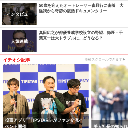
50歳を迎えたオートレーサー森且行に密着 大
怪我から奇跡の復活ドキュメンタリー
インタビュー
真田広之が俳優養成学校設立の野望、師匠・千
葉真一は大トラブルに…どうなる？
人気連載
イチオシ記事
※横スクロールできます▶
投票アプリ「TIPSTAR」がファン交流イ
ベント開催
美人社長の知られ