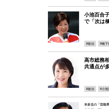
小池百合
で「次は
政治
橋下
高市総務
共通点が多
政治
小池
本多圭の「芸能