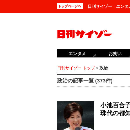
日刊サイゾー｜エンタ
エンタメ
お笑い
日刊サイゾー トップ
>
政治
政治の記事一覧 (373件)
小池百合
珠代の都