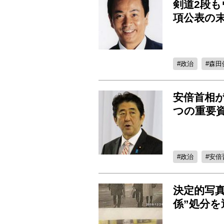
剣道2段も
項公表の
政治
森田
安倍首相
つの重要
政治
安倍
決定的写真
係”処分