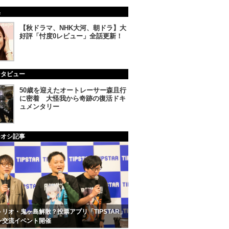
集
【秋ドラマ、NHK大河、朝ドラ】大
好評「忖度0レビュー」全話更新！
ンタビュー
50歳を迎えたオートレーサー森且行
に密着 大怪我から奇跡の復活ドキ
ュメンタリー
チオシ記事
リオ・鬼ヶ島解散？投票アプリ「TIPSTAR」
ン交流イベント開催