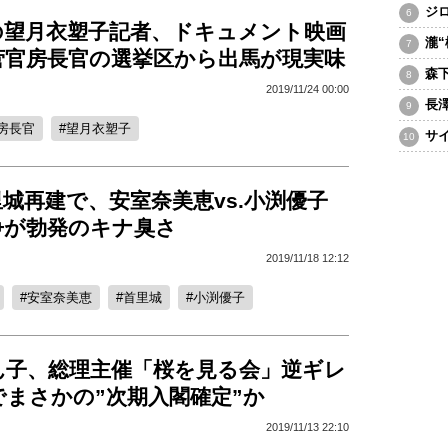
ジ
の望月衣塑子記者、ドキュメント映画
瀧
菅官房長官の選挙区から出馬が現実味
森
2019/11/24 00:00
長
房長官
望月衣塑子
サ
城再建で、安室奈美恵vs.小渕優子
争が勃発のキナ臭さ
2019/11/18 12:12
安室奈美恵
首里城
小渕優子
ん子、総理主催「桜を見る会」逆ギレ
まさかの”次期入閣確定”か
2019/11/13 22:10