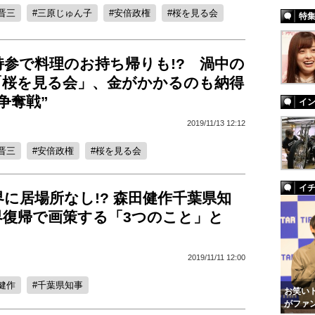
晋三
三原じゅん子
安倍政権
桜を見る会
特
持参で料理のお持ち帰りも!? 渦中の
「桜を見る会」、金がかかるのも納得
争奪戦”
イ
2019/11/13 12:12
晋三
安倍政権
桜を見る会
イ
に居場所なし!? 森田健作千葉県知
界復帰で画策する「3つのこと」と
2019/11/11 12:00
健作
千葉県知事
お笑いト
がファ