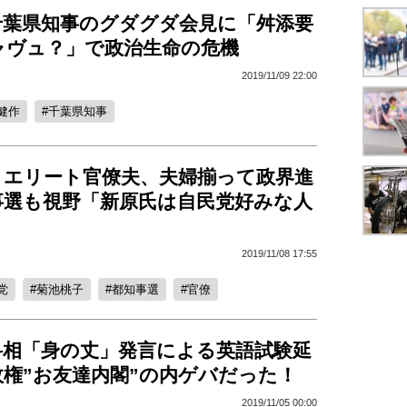
千葉県知事のグダグダ会見に「舛添要
ャヴュ？」で政治生命の危機
2019/11/09 22:00
健作
千葉県知事
とエリート官僚夫、夫婦揃って政界進
事選も視野「新原氏は自民党好みな人
2019/11/08 17:55
党
菊池桃子
都知事選
官僚
科相「身の丈」発言による英語試験延
政権”お友達内閣”の内ゲバだった！
2019/11/05 00:00