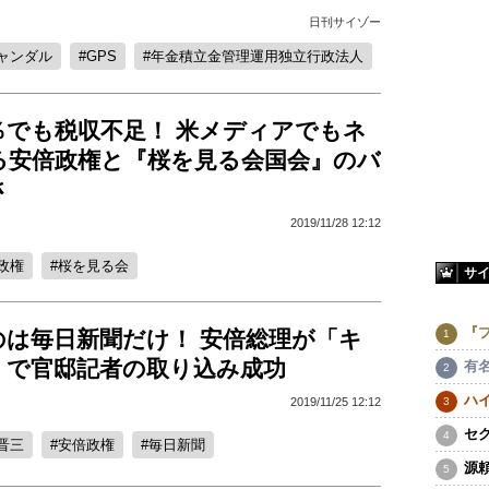
日刊サイゾー
ャンダル
GPS
年金積立金管理運用独立行政法人
％でも税収不足！ 米メディアでもネ
る安倍政権と『桜を見る会国会』のバ
さ
2019/11/28 12:12
政権
桜を見る会
サ
『
のは毎日新聞だけ！ 安倍総理が「キ
」で官邸記者の取り込み成功
有
ハ
2019/11/25 12:12
セ
晋三
安倍政権
毎日新聞
源