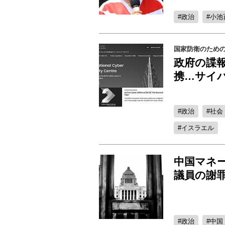
政治
小池
国家防衛のため
政府の諜
携…サイ
政治
社会
イスラエル
中国マネー
議員の謝罪
政治
中国