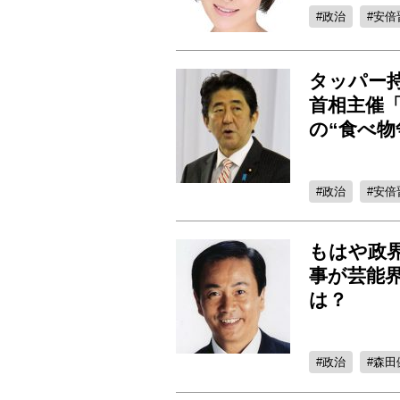
政治
安倍
タッパー
首相主催
の“食べ物
政治
安倍
もはや政界
事が芸能
は？
政治
森田