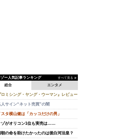
イゾー人気記事ランキング
すべて見る
総合
エンタメ
プロミシング・ヤング・ウーマン』レビュー
名人サイン“ネット売買”の闇
イスタ横山健は「カッコだけの男」
クゾがオリコン1位も実売は……
頼朝の命を助けたかったのは後白河法皇？