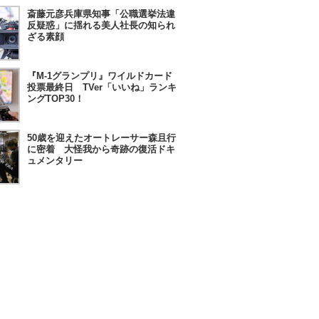
斎藤元彦兵庫県知事「公職選挙法違
反疑惑」に揺れる美人社長の知られ
ざる素顔
『M-1グランプリ』ワイルドカード
投票最終日 TVer「いいね」ランキ
ングTOP30！
50歳を迎えたオートレーサー森且行
に密着 大怪我から奇跡の復活ドキ
ュメンタリー