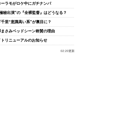
ローラモがロケ中にガチナンパ
“極秘出演”の『全裸監督』はどうなる？
下千里“意識高い系”が裏目に？
澤まさみベッドシーン称賛の理由
イトリニューアルのお知らせ
02:20更新