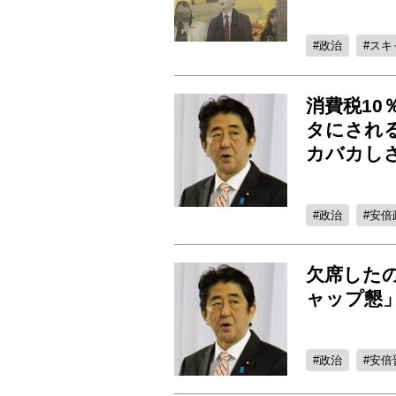
政治
スキ
消費税10
タにされ
カバカし
政治
安倍
欠席した
ャップ懇
政治
安倍