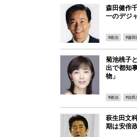
森田健作
一のデジ
政治
森田
菊池桃子
出で都知
物」
政治
自民
萩生田文
期は安倍