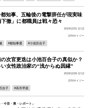
子都知事、五輪後の電撃辞任が現実味
橋下徹」に都職員は戦々恐々
2019/12/31 12:12
日刊サイゾー
徹
都知事選
小池百合子
相の次官更迭は小池百合子の真似か？
い女性政治家の“浅からぬ因縁”
2019/12/26 12:12
日刊サイゾー
百合子
高市早苗
界・今昔・裏・レポート」