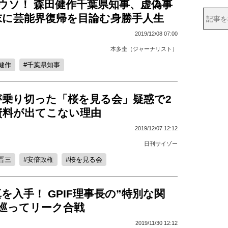
ウソ！ 森田健作千葉県知事、虚偽事
末に芸能界復帰を目論む身勝手人生
2019/12/08 07:00
本多圭（ジャーナリスト）
健作
千葉県知事
が乗り切った「桜を見る会」疑惑で2
資料が出てこない理由
2019/12/07 12:12
日刊サイゾー
晋三
安倍政権
桜を見る会
を入手！ GPIF理事長の”特別な関
を巡ってリーク合戦
2019/11/30 12:12