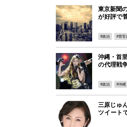
東京新聞
が好評で
政治
菅官
沖縄・首里
の代理戦
政治
沖縄
三原じゅ
ツイートで