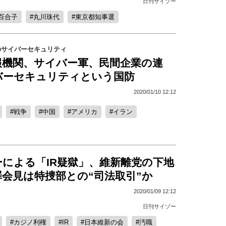
日刊サイゾー
百合子
丸川珠代
東京都知事選
のサイバーセキュリティ
報機関、サイバー軍、民間企業の連
バーセキュリティという国防
2020/01/10 12:12
戦争
中国
アメリカ
イラン
による「IR疑獄」、維新離党の下地
会見は特捜部との“司法取引”か
2020/01/09 12:12
日刊サイゾー
カジノ利権
IR
日本維新の会
汚職