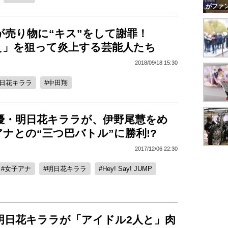
がファ
8が売り物に“キス”をして謝罪！
え」を狙って炎上する芸能人たち
2018/09/18 15:30
日花キララ
中田翔
女優・明日花キララが、伊野尾慧をめ
ナとの“三つ巴バトル”に勝利!?
2017/12/06 22:30
女子アナ
明日花キララ
Hey! Say! JUMP
明日花キララが「アイドル2人と」肉