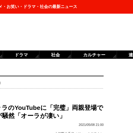
メ・お笑い・ドラマ・社会の最新ニュース
ドラマ
社会
カルチャー
連
)
ラのYouTubeに「完璧」両親登場で
が騒然「オーラが凄い」
2021/05/08 21:00