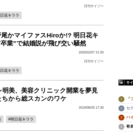
日刊サイゾー
日花キララ
尾かマイファスHiroか!? 明日花キ
V卒業”で結婚説が飛び交い騒然
2020/02/07 21:30
日刊サイゾー
日花キララ
サ
レ明美、美容クリニック開業を夢見
たちから総スカンのワケ
『
セ
2019/08/25 17:30
ハ
美
明日花キララ
有