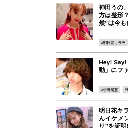
神田うの、
方は整形
然”は今も
明日花キララ
Hey! S
動」にフ
伊野尾慧
明日花キ
んイケメ
り”を証明!