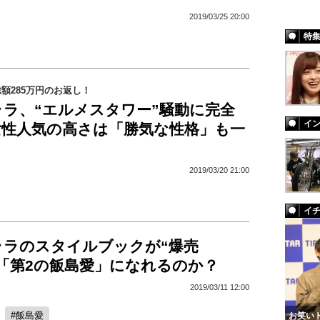
2019/03/25 20:00
特
額285万円のお返し！
ララ、“エルメスタワー”騒動に完全
イ
女性人気の高さは「勝気な性格」も一
2019/03/20 21:00
イ
ララのスタイルブックが“爆売
 「第2の飯島愛」になれるのか？
2019/03/11 12:00
飯島愛
お笑いト