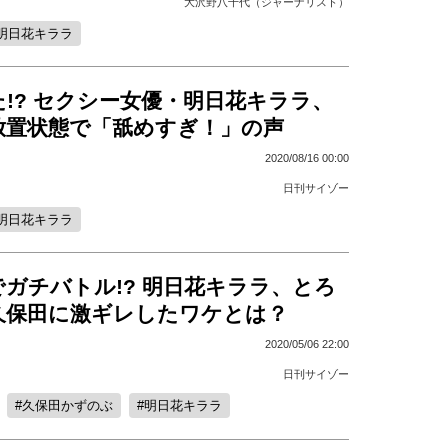
大沢野八千代（ジャーナリスト）
明日花キララ
!? セクシー女優・明日花キララ、
be放置状態で「舐めすぎ！」の声
2020/08/16 00:00
日刊サイゾー
明日花キララ
ガチバトル!? 明日花キララ、とろ
久保田に激ギレしたワケとは？
2020/05/06 22:00
日刊サイゾー
久保田かずのぶ
明日花キララ