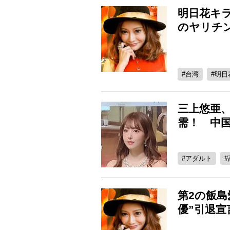
明日花キラ
のヤリチ
台湾
明日
三上悠亜
需！ 中
アダルト
第2の飯島
優”引退