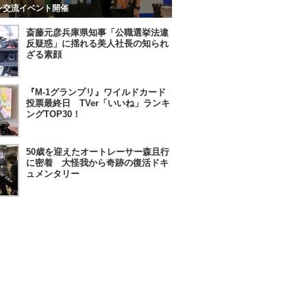
ン交流イベント開催
斎藤元彦兵庫県知事「公職選挙法違
反疑惑」に揺れる美人社長の知られ
ざる素顔
『M-1グランプリ』ワイルドカード
投票最終日 TVer「いいね」ランキ
ングTOP30！
50歳を迎えたオートレーサー森且行
に密着 大怪我から奇跡の復活ドキ
ュメンタリー