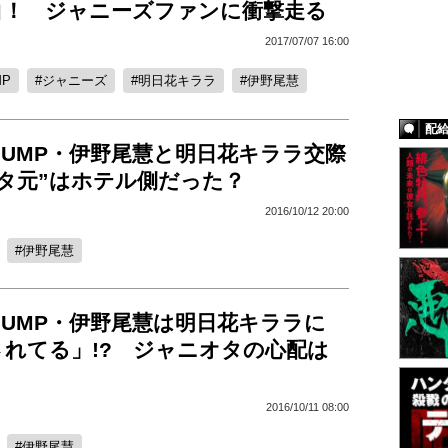
白！ ジャニーズファンに衝撃走る
2017/07/07 16:00
MP
ジャニーズ
明日花キララ
伊野尾慧
配
ay!JUMP・伊野尾慧と明日花キララ交際
ネタ元”はホテル側だった？
2016/10/12 20:00
伊野尾慧
ay!JUMP・伊野尾慧は明日花キララに
されてる」!? ジャニオタの心配は
2016/10/11 08:00
伊野尾慧