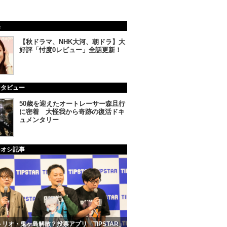
集
【秋ドラマ、NHK大河、朝ドラ】大
好評「忖度0レビュー」全話更新！
ンタビュー
50歳を迎えたオートレーサー森且行
に密着 大怪我から奇跡の復活ドキ
ュメンタリー
チオシ記事
リオ・鬼ヶ島解散？投票アプリ「TIPSTAR」