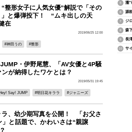
瀧
“整形女子に人気女優”解説で「その
源
？」と爆弾投下！ “ムキ出しの天
ジ
健在
森
2019/06/25 12:00
長
神田うの
整形
サ
ay! JUMP・伊野尾慧、「AV女優と4P騒
ァンが納得したワケとは？
2019/05/31 19:45
Hey! Say! JUMP
明日花キララ
ジャニーズ
ララ、幼少期写真を公開！ 「お父さ
ン」と話題で、かわいさは“親譲
?