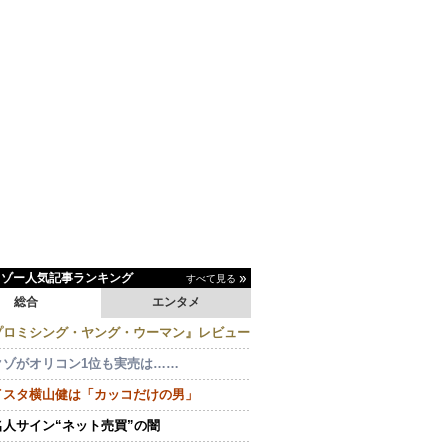
イゾー人気記事ランキング
すべて見る
総合
エンタメ
プロミシング・ヤング・ウーマン』レビュー
クゾがオリコン1位も実売は……
イスタ横山健は「カッコだけの男」
名人サイン“ネット売買”の闇