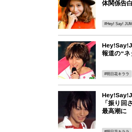
体関係告
Hey! Say! JU
Hey!S
報道の“
明日花キララ
Hey!S
「振り回
最高潮に
明日花キララ