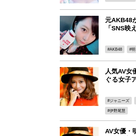
元AKB4
「SNS映
AKB48
明
人気AV
ぐる女子ア
ジャニーズ
伊野尾慧
AV女優・