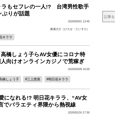
ラもセフレの一人!? 台湾男性歌手
ンぶりが話題
2020/05/01 13:45
廣瀬大介（ひろせ・だいすけ）
花キララ
、高橋しょう子らAV女優にコロナ特
国人向けオンラインカジノで荒稼ぎ
2020/03/09 16:00
高橋しょう子
三上悠亜
明日花キララ
愛になれる!? 明日花キララ、“AV女
宣言でバラエティ界隈から熱視線
2020/02/16 17:30