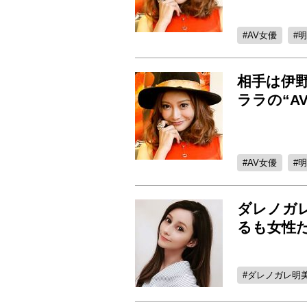
AV女優
明
相手は伊野
ララの“A
AV女優
明
ダレノガ
るも女性
ダレノガレ明