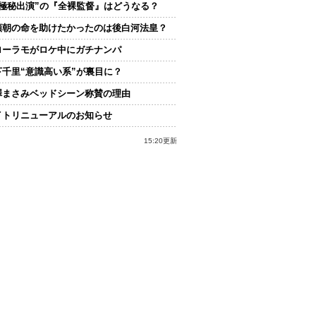
“極秘出演”の『全裸監督』はどうなる？
頼朝の命を助けたかったのは後白河法皇？
ローラモがロケ中にガチナンパ
下千里“意識高い系”が裏目に？
澤まさみベッドシーン称賛の理由
イトリニューアルのお知らせ
15:20更新