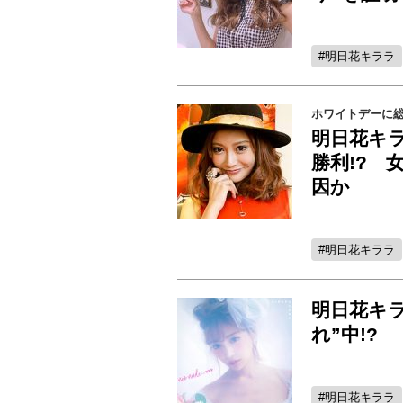
明日花キララ
ホワイトデーに総
明日花キ
勝利!? 
因か
明日花キララ
明日花キ
れ”中!?
明日花キララ