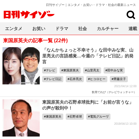
日刊サイゾー｜エンタメ・お笑い・ドラマ・社会の最新ニュース
日刊サイゾー
エンタメ
お笑い
ドラマ
社会
カルチャー
連載
東国原英夫の記事一覧 (22件)
「なんかちょっと不幸そう」な田中みな実、山
里亮太の言語感覚…今週の「テレビ日記」的発
言
テレビ
東国原英夫
山里亮太
田中みな実
テレビ日記
石井亮次
ヒコロヒー
齊藤京子
2021/04/14 12:00
飲用てれび（テレビウォッチャー）
東国原英夫の石野卓球批判に「お前が言うな」
の声が殺到中！
東国原英夫
石野卓球
電気グルーヴ
2019/04/13 10:00