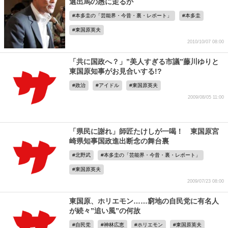
選出馬の愚に走るか
本多圭の「芸能界・今昔・裏・レポート」
本多圭
東国原英夫
2010/10/07 08:00
「共に国政へ？」”美人すぎる市議”藤川ゆりと
東国原知事がお見合いする!?
政治
アイドル
東国原英夫
2009/08/05 11:00
「県民に謝れ」師匠たけしが一喝！ 東国原宮
崎県知事国政進出断念の舞台裏
北野武
本多圭の「芸能界・今昔・裏・レポート」
東国原英夫
2009/07/23 08:00
東国原、ホリエモン……窮地の自民党に有名人
が続々”追い風”の何故
自民党
神林広恵
ホリエモン
東国原英夫