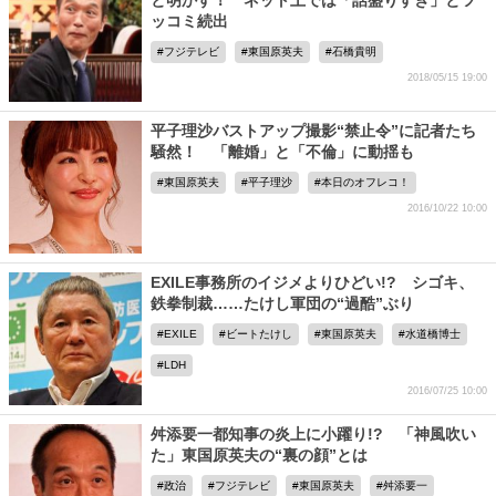
と明かす！ ネット上では「話盛りすぎ」とツ
ッコミ続出
フジテレビ
東国原英夫
石橋貴明
2018/05/15 19:00
平子理沙バストアップ撮影“禁止令”に記者たち
騒然！ 「離婚」と「不倫」に動揺も
東国原英夫
平子理沙
本日のオフレコ！
2016/10/22 10:00
EXILE事務所のイジメよりひどい!? シゴキ、
鉄拳制裁……たけし軍団の“過酷”ぶり
EXILE
ビートたけし
東国原英夫
水道橋博士
LDH
2016/07/25 10:00
舛添要一都知事の炎上に小躍り!? 「神風吹い
た」東国原英夫の“裏の顔”とは
政治
フジテレビ
東国原英夫
舛添要一