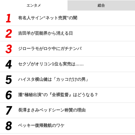
エンタメ
総合
有名人サイン“ネット売買”の闇
吉田羊が芸能界から消える日
ジローラモがロケ中にガチナンパ
セクゾがオリコン1位も実売は……
ハイスタ横山健は「カッコだけの男」
瀧“極秘出演”の『全裸監督』はどうなる？
長澤まさみベッドシーン称賛の理由
ベッキー復帰難航のワケ