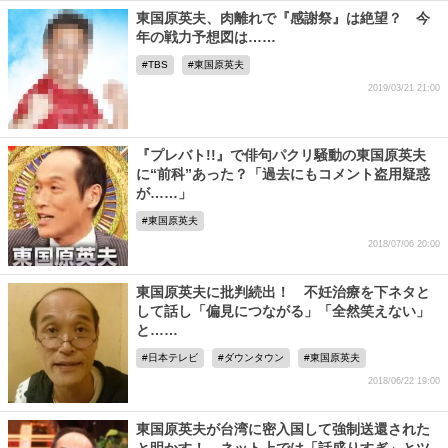
東国原英夫、肉離れで『感謝祭』は絶望？ 今
年の戦力予想図は……
TBS
東国原英夫
2019/03/21 21:00
『プレバト!!』で俳句パクリ騒動の東国原英夫
に“前科”あった？「過去にもコメント盗用疑惑
が……」
東国原英夫
2018/07/06 20:00
東国原英夫に批判続出！ 不妊治療を下ネタと
して話し「偏見につながる」「全然笑えない」
と……
日本テレビ
ダウンタウン
東国原英夫
2018/06/22 19:00
東国原英夫が台湾に密入国して強制送還された