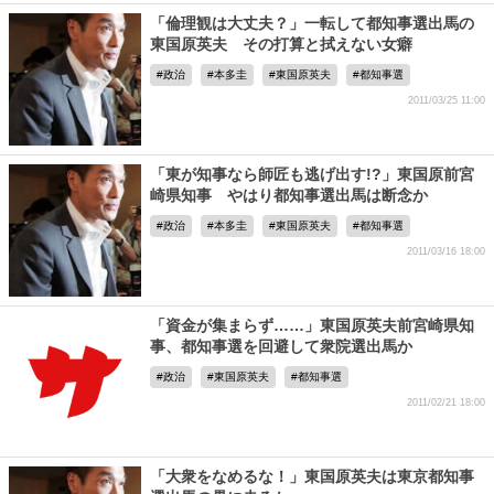
「倫理観は大丈夫？」一転して都知事選出馬の
東国原英夫 その打算と拭えない女癖
政治
本多圭
東国原英夫
都知事選
2011/03/25 11:00
「東が知事なら師匠も逃げ出す!?」東国原前宮
崎県知事 やはり都知事選出馬は断念か
政治
本多圭
東国原英夫
都知事選
2011/03/16 18:00
「資金が集まらず……」東国原英夫前宮崎県知
事、都知事選を回避して衆院選出馬か
政治
東国原英夫
都知事選
2011/02/21 18:00
「大衆をなめるな！」東国原英夫は東京都知事