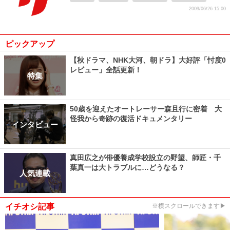
2009/06/26 15:00
ピックアップ
【秋ドラマ、NHK大河、朝ドラ】大好評「忖度0
レビュー」全話更新！
特集
50歳を迎えたオートレーサー森且行に密着 大
怪我から奇跡の復活ドキュメンタリー
インタビュー
真田広之が俳優養成学校設立の野望、師匠・千
葉真一は大トラブルに…どうなる？
人気連載
イチオシ記事
※横スクロールできます▶