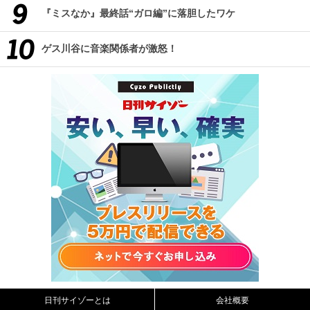
『ミスなか』最終話“ガロ編”に落胆したワケ
ゲス川谷に音楽関係者が激怒！
日刊サイゾーとは
会社概要