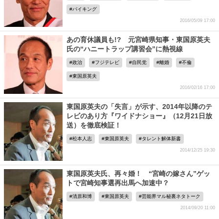
バイキング
2016/05/09 17:00
あの育休議員も!? 元宮崎県知事・東国原英夫
氏の“ハニートラップ講習会”に熱視線
政治
フジテレビ
自民党
離婚
不倫
東国原英夫
2016/02/16 17:00
東国原英夫の「失言」が示す、2014年以降のテ
レビのあり方『ワイドナショー』（12月21日放
送）を徹底検証！
松本人志
東国原英夫
タレント解体新書
2014/12/25 19:30
東国原英夫氏、再々婚！ “宮崎の嫁さん”ゲッ
トで宮崎知事選再出馬へ加速中？
清原和博
東国原英夫
芸能界マル秘裏ネタトーク
2014/09/20 11:00