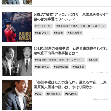
師匠の”親友”アッコがポロリ 東国原英夫が4年
後の都知事選でリベンジ？
ビートたけし
本多圭の「芸能界・今昔・裏・レポート」
和田アキ子
本多圭
東国原英夫
2011/05/26 11:15
10日投開票の都知事選 石原＆東国原それぞれ
急転直下出馬の裏事情とは？
本多圭の「芸能界・今昔・裏・レポート」
本多圭
東国原英夫
石原慎太郎
都知事選
2011/04/09 11:00
「都知事選はただの宣伝!?」漏れる本音……東
国原英夫候補の狙いは、やはり国政か
選挙
東国原英夫
都知事選
2011/04/08 08:00