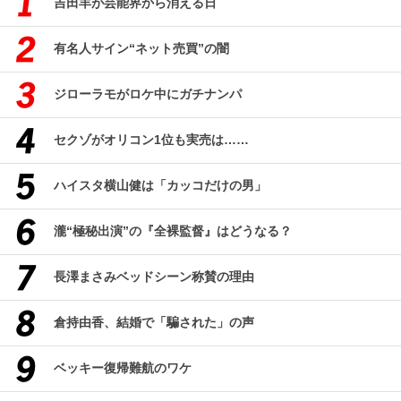
吉田羊が芸能界から消える日
有名人サイン“ネット売買”の闇
ジローラモがロケ中にガチナンパ
セクゾがオリコン1位も実売は……
ハイスタ横山健は「カッコだけの男」
瀧“極秘出演”の『全裸監督』はどうなる？
長澤まさみベッドシーン称賛の理由
倉持由香、結婚で「騙された」の声
ベッキー復帰難航のワケ