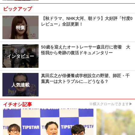
ピックアップ
【秋ドラマ、NHK大河、朝ドラ】大好評「忖度0
レビュー」全話更新！
特集
50歳を迎えたオートレーサー森且行に密着 大
怪我から奇跡の復活ドキュメンタリー
インタビュー
真田広之が俳優養成学校設立の野望、師匠・千
葉真一は大トラブルに…どうなる？
人気連載
イチオシ記事
※横スクロールできます▶