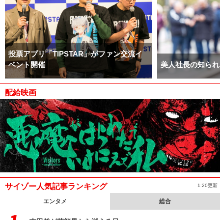
投票アプリ「TIPSTAR」がファン交流イ
ベント開催
美人社長の知られ
配給映画
サイゾー人気記事ランキング
1:20更新
エンタメ
総合