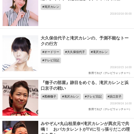
滝沢カレン
2019/10/16 00:00
大久保佳代子と滝沢カレンの、予測不能なトー
クの行方
オードリー
大久保佳代子
滝沢カレン
テレビ日記
2019/10/15 14:00
飲用てれび（テレビウォッチャー）
『徹子の部屋』跡目をめぐる、滝沢カレンと浜
口京子の戦い
黒柳徹子
滝沢カレン
テレビ日記
浜口京子
2019/09/24 14:00
飲用てれび（テレビウォッチャー）
みやぞん×丸山桂里奈×滝沢カレンが異次元で共
鳴！ おバカタレントがTVに引っ張りだこの理