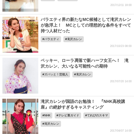
2017/12/11 18:00
バラエティ界の新たなMC候補として滝沢カレン
が急浮上！ MCとしての理想的な条件をすべて
持つ人材だった
バラエティ
滝沢カレン
2017/10/23 08:00
ベッキー、ローラ凋落で新ハーフ女王へ！ 滝
沢カレン、大いなる可能性への期待
ズバッと！芸能人
滝沢カレン
2017/07/20 14:00
滝沢カレンが国語のお勉強！ 『NHK高校講
座』の絶妙すぎるキャスティング
NHK
テレビ裏ガイド
てれびのスキマ
滝沢カレン
2017/04/07 14:00