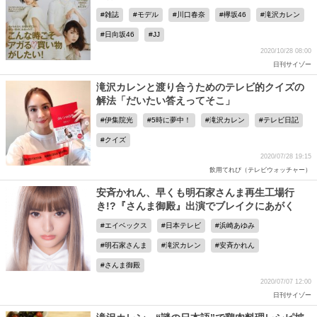
雑誌
モデル
川口春奈
欅坂46
滝沢カレン
日向坂46
JJ
2020/10/28 08:00
日刊サイゾー
滝沢カレンと渡り合うためのテレビ的クイズの
解法「だいたい答えってそこ」
伊集院光
5時に夢中！
滝沢カレン
テレビ日記
クイズ
2020/07/28 19:15
飲用てれび（テレビウォッチャー）
安斉かれん、早くも明石家さんま再生工場行
き!?『さんま御殿』出演でブレイクにあがく
エイベックス
日本テレビ
浜崎あゆみ
明石家さんま
滝沢カレン
安斉かれん
さんま御殿
2020/07/07 12:00
日刊サイゾー