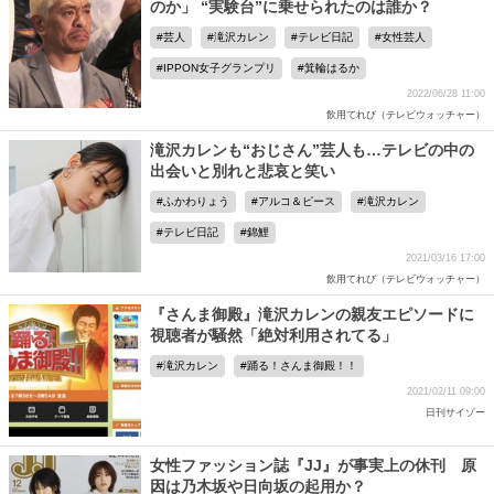
のか」 “実験台”に乗せられたのは誰か？
芸人
滝沢カレン
テレビ日記
女性芸人
IPPON女子グランプリ
箕輪はるか
2022/06/28 11:00
飲用てれび（テレビウォッチャー）
滝沢カレンも“おじさん”芸人も…テレビの中の
出会いと別れと悲哀と笑い
ふかわりょう
アルコ＆ピース
滝沢カレン
テレビ日記
錦鯉
2021/03/16 17:00
飲用てれび（テレビウォッチャー）
『さんま御殿』滝沢カレンの親友エピソードに
視聴者が騒然「絶対利用されてる」
滝沢カレン
踊る！さんま御殿！！
2021/02/11 09:00
日刊サイゾー
女性ファッション誌『JJ』が事実上の休刊 原
因は乃木坂や日向坂の起用か？