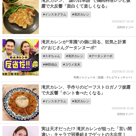
滝沢カレン、“謎の日本語”で鶏肉料理レシピ披
露で大反響「面白くて楽しくなる」
インスタグラム
滝沢カレン
2020/06/27 00:00
日刊サイゾー
滝沢カレンが“常識”の側に回る、狂気と計算
の“おじさんグータンヌーボ”
スギちゃん
滝沢カレン
グータンヌーボ
神田伯山
コウメ太夫
2020/06/25 20:00
寺西ジャジューカ（芸能・テレビウォッチャー）
滝沢カレン、手作りのビーフストロガノフ披露
で大反響「ホント食べたくなる」
インスタグラム
滝沢カレン
2020/05/06 10:30
日刊サイゾー
実は天才だった!? 滝沢カレンが狙った「言い間
違い」キャラで冠番組までゲットの大出世！