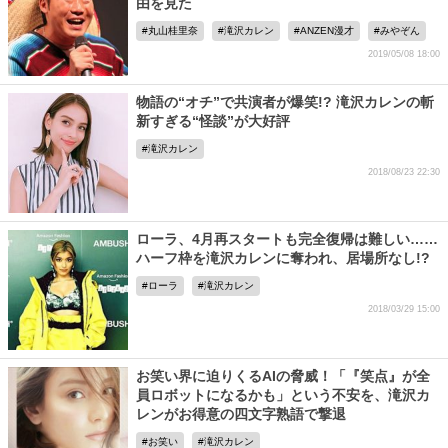
由を見た
丸山桂里奈
滝沢カレン
ANZEN漫才
みやぞん
2019/05/08 18:00
物語の“オチ”で共演者が爆笑!? 滝沢カレンの斬
新すぎる“怪談”が大好評
滝沢カレン
2018/08/23 22:30
ローラ、4月再スタートも完全復帰は難しい……
ハーフ枠を滝沢カレンに奪われ、居場所なし!?
ローラ
滝沢カレン
2018/03/29 15:00
お笑い界に迫りくるAIの脅威！「『笑点』が全
員ロボットになるかも」という不安を、滝沢カ
レンがお得意の四文字熟語で撃退
お笑い
滝沢カレン