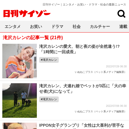
日刊サイゾー｜エンタメ・お笑い・ドラマ・社会の最新ニュース
日刊サイゾー
エンタメ
お笑い
ドラマ
社会
カルチャー
連載
滝沢カレンの記事一覧 (21件)
滝沢カレンの愛犬、朝と夜の姿が全然違う!?
「1時間に一回成長」
滝沢カレン
2022/07/29 06:30
いぬねこプラス（ペット系メディア編集部）
滝沢カレン、犬連れ婚でペットが3匹に「大の幸
せ者(犬)になって」
滝沢カレン
2022/07/06 06:30
いぬねこプラス（ペット系メディア編集部）
IPPON女子グランプリ「女性は大喜利が苦手な