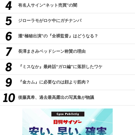
有名人サイン“ネット売買”の闇
ジローラモがロケ中にガチナンパ
瀧“極秘出演”の『全裸監督』はどうなる？
長澤まさみベッドシーン称賛の理由
『ミスなか』最終話“ガロ編”に落胆したワケ
『金カム』に必要なのは顔より筋肉？
後藤真希、過去最高露出の写真集が物議