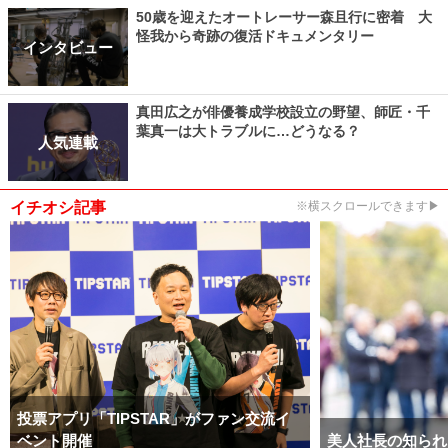
50歳を迎えたオートレーサー森且行に密着 大
怪我から奇跡の復活ドキュメンタリー
インタビュー
真田広之が俳優養成学校設立の野望、師匠・千
葉真一は大トラブルに…どうなる？
人気連載
イチオシ記事
※横スクロールできます▶
投票アプリ「TIPSTAR」がファン交流イ
ベント開催
美人社長の知られ