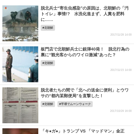
脱北兵士“寄生虫感染”の原因は、北朝鮮の「汚
トイレ」事情!? 水洗化進まず、人糞を肥料
に……
北朝鮮
2017/11/28 14:00
板門店で北朝鮮兵士に銃弾40発！ 脱北行為の
裏に“観光客からのワイロ激減”あった？
北朝鮮
2017/11/15 14:00
脱北者たちの間で「北への送金に便利」とウワ
サの“都内某郵便局”を直撃した！
北朝鮮
平壌でムーンウォーク
2017/10/29 16:00
「キ●ガ●」トランプ VS 「マッドマン」金正