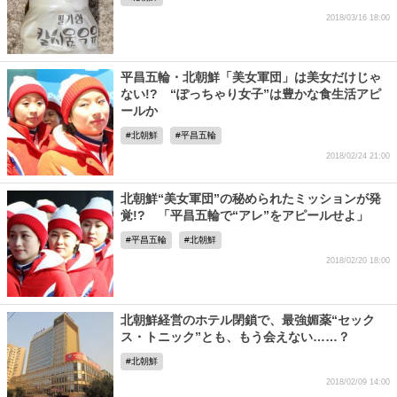
2018/03/16 18:00
平昌五輪・北朝鮮「美女軍団」は美女だけじゃ
ない!? “ぽっちゃり女子”は豊かな食生活アピ
ールか
北朝鮮
平昌五輪
2018/02/24 21:00
北朝鮮“美女軍団”の秘められたミッションが発
覚!? 「平昌五輪で“アレ”をアピールせよ」
平昌五輪
北朝鮮
2018/02/20 18:00
北朝鮮経営のホテル閉鎖で、最強媚薬“セック
ス・トニック”とも、もう会えない……？
北朝鮮
2018/02/09 14:00