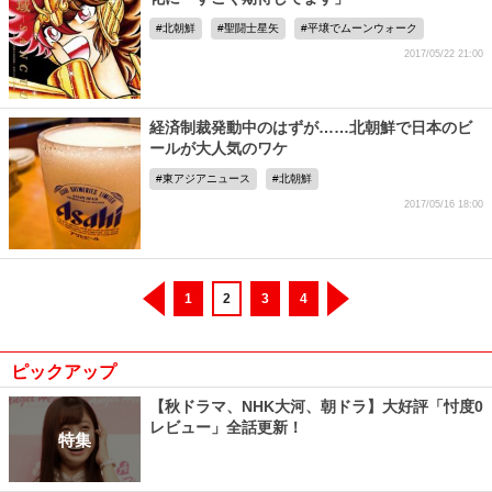
北朝鮮
聖闘士星矢
平壌でムーンウォーク
2017/05/22 21:00
経済制裁発動中のはずが……北朝鮮で日本のビ
ールが大人気のワケ
東アジアニュース
北朝鮮
2017/05/16 18:00
1
2
3
4
ピックアップ
【秋ドラマ、NHK大河、朝ドラ】大好評「忖度0
レビュー」全話更新！
特集