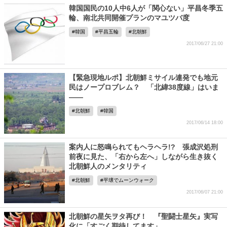
韓国国民の10人中6人が「関心ない」平昌冬季五
輪、南北共同開催プランのマユツバ度
韓国
平昌五輪
北朝鮮
2017/06/27 21:00
【緊急現地ルポ】北朝鮮ミサイル連発でも地元
民はノープロブレム？ 「北緯38度線」はいま
――
北朝鮮
韓国
2017/06/14 18:00
案内人に怒鳴られてもヘラヘラ!? 張成沢処刑
前夜に見た、「右から左へ」しながら生き抜く
北朝鮮人のメンタリティ
北朝鮮
平壌でムーンウォーク
2017/06/07 21:00
北朝鮮の星矢ヲタ再び！ 『聖闘士星矢』実写
化に「すごく期待してます」