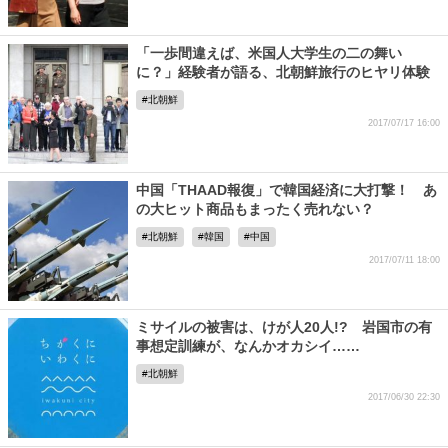
「一歩間違えば、米国人大学生の二の舞い
に？」経験者が語る、北朝鮮旅行のヒヤリ体験
北朝鮮
2017/07/17 16:00
中国「THAAD報復」で韓国経済に大打撃！ あ
の大ヒット商品もまったく売れない？
北朝鮮
韓国
中国
2017/07/11 18:00
ミサイルの被害は、けが人20人!? 岩国市の有
事想定訓練が、なんかオカシイ……
北朝鮮
2017/06/30 22:30