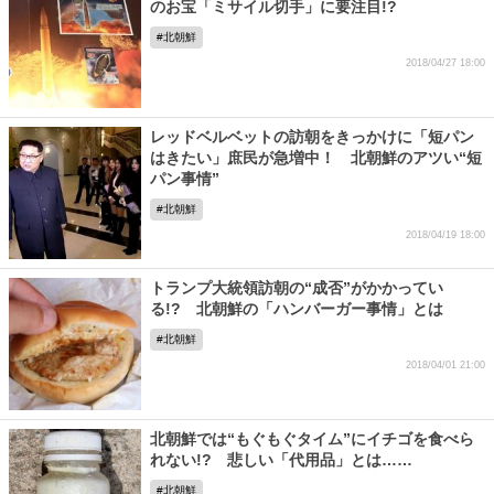
のお宝「ミサイル切手」に要注目!?
北朝鮮
2018/04/27 18:00
レッドベルベットの訪朝をきっかけに「短パン
はきたい」庶民が急増中！ 北朝鮮のアツい“短
パン事情”
北朝鮮
2018/04/19 18:00
トランプ大統領訪朝の“成否”がかかってい
る!? 北朝鮮の「ハンバーガー事情」とは
北朝鮮
2018/04/01 21:00
北朝鮮では“もぐもぐタイム”にイチゴを食べら
れない!? 悲しい「代用品」とは……
北朝鮮