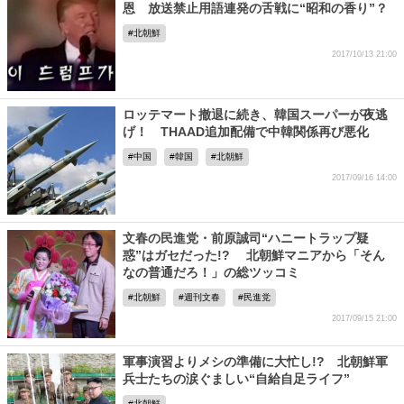
恩 放送禁止用語連発の舌戦に“昭和の香り”？
北朝鮮
2017/10/13 21:00
ロッテマート撤退に続き、韓国スーパーが夜逃
げ！ THAAD追加配備で中韓関係再び悪化
中国
韓国
北朝鮮
2017/09/16 14:00
文春の民進党・前原誠司“ハニートラップ疑
惑”はガセだった!? 北朝鮮マニアから「そん
なの普通だろ！」の総ツッコミ
北朝鮮
週刊文春
民進党
2017/09/15 21:00
軍事演習よりメシの準備に大忙し!? 北朝鮮軍
兵士たちの涙ぐましい“自給自足ライフ”
北朝鮮