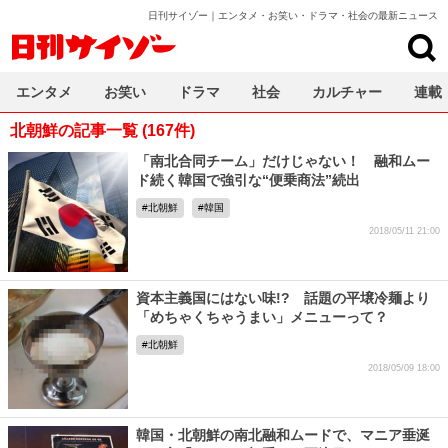
日刊サイゾー｜エンタメ・お笑い・ドラマ・社会の最新ニュース
日刊サイゾー
エンタメ
お笑い
ドラマ
社会
カルチャー
連載
北朝鮮の記事一覧 (167件)
「南北合同チーム」だけじゃない！ 融和ムー
ド続く韓国で強引な“便乗商法”続出
北朝鮮
韓国
2018/05/11 21:00
資本主義国にはない味!? 話題の平壌冷麺より
「めちゃくちゃうまい」メニューって？
北朝鮮
2018/05/09 18:00
韓国・北朝鮮の南北融和ムードで、マニア垂涎