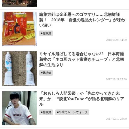
編集方針は金正恩へのゴマすり……北朝鮮謹
製！ 2018年「自慢の逸品カレンダー」が味わ
い深い
北朝鮮
2018/01/03 14:00
ミサイル飛ばしてる場合じゃない!? 日本海漂
着物の「ネコ耳カット歯磨きチューブ」と北朝
鮮の生活ぶり
北朝鮮
2017/12/27 22:30
「おもしろ人間図鑑」か「先にやってきた未
来」か──“脱北YouTuber”が語る北朝鮮のリア
ル
北朝鮮
平壌でムーンウォーク
2017/12/19 22:30