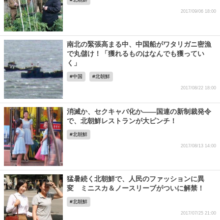
2017/09/06 18:00
南北の緊張高まる中、中国船がワタリガニ密漁
で丸儲け！「獲れるものはなんでも獲ってい
く」
中国
北朝鮮
2017/08/22 18:00
消滅か、セクキャバ化か――国連の新制裁発令
で、北朝鮮レストランが大ピンチ！
北朝鮮
2017/08/13 14:00
猛暑続く北朝鮮で、人民のファッションに異
変 ミニスカ＆ノースリーブがついに解禁！
北朝鮮
2017/07/25 21:00