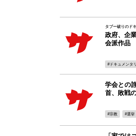
タブー破りのドキ
政府、企
会派作品
ドキュメンタリ
学会との
首、敗戦
宗教
選挙
「家では