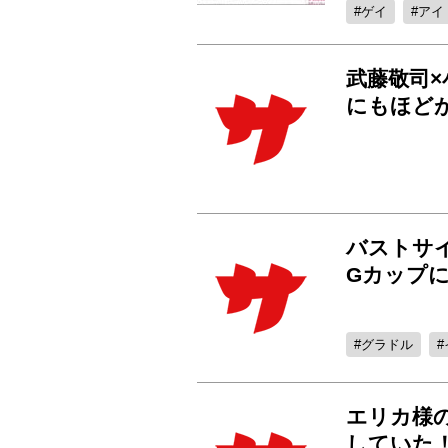
ゲイ
アイ
武藤敬司
にもほどが
バストサイ
Gカップに
グラドル
エリカ様
していた