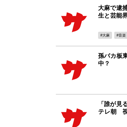
大麻で逮
生と芸能
大麻
音楽
孫バカ板
中？
「誰が見
テレ朝 