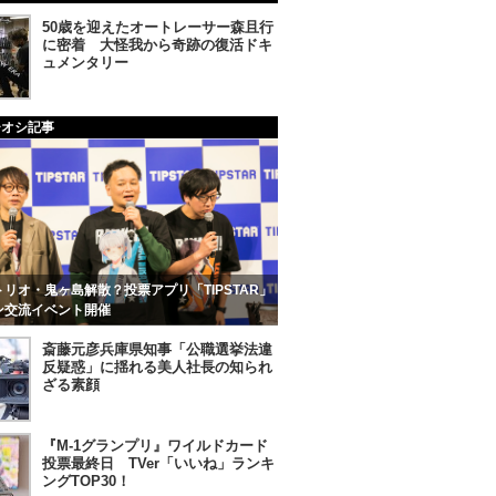
50歳を迎えたオートレーサー森且行
に密着 大怪我から奇跡の復活ドキ
ュメンタリー
チオシ記事
リオ・鬼ヶ島解散？投票アプリ「TIPSTAR」
ン交流イベント開催
斎藤元彦兵庫県知事「公職選挙法違
反疑惑」に揺れる美人社長の知られ
ざる素顔
『M-1グランプリ』ワイルドカード
投票最終日 TVer「いいね」ランキ
ングTOP30！