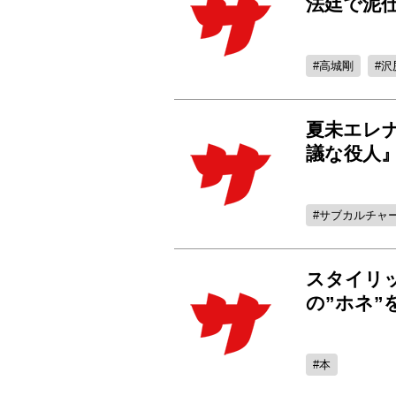
法廷で泥仕
高城剛
沢
夏未エレ
議な役人』
サブカルチャ
スタイリ
の”ホネ”
本