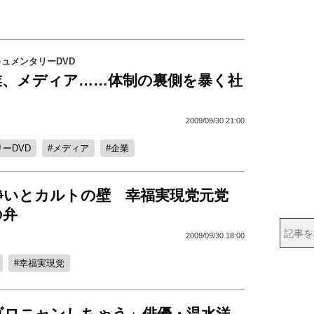
ュメンタリーDVD
業、メディア……体制の裏側を暴く社
2009/09/30 21:00
ーDVD
メディア
企業
諍いとカルトの壁 幸福実現党元党
の弁
2009/09/30 18:00
幸福実現党
ゴロニャンしちゃう」俳優・温水洋