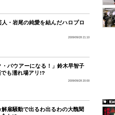
芸人・岩尾の純愛を結んだハロプロ
2009/09/28 21:10
ク・バウアーになる！」鈴木早智子
でも濡れ場アリ!?
2009/09/28 20:00
配
カ解雇騒動で出るわ出るわの大醜聞