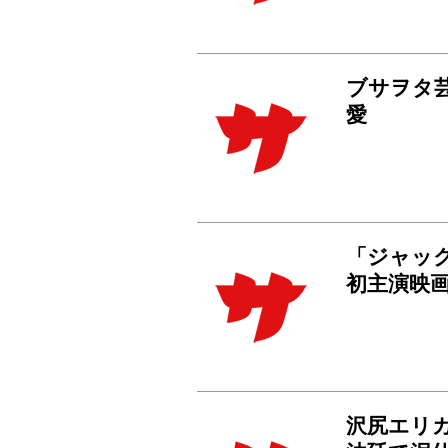
ブサヲタ
愛
「ジャッ
初主演映画
沢尻エリ