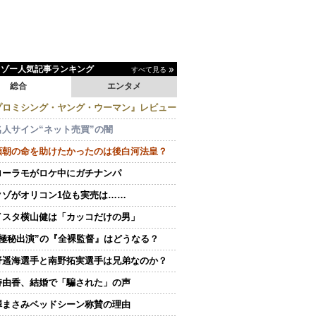
イゾー人気記事ランキング
すべて見る
総合
エンタメ
プロミシング・ヤング・ウーマン』レビュー
名人サイン“ネット売買”の闇
頼朝の命を助けたかったのは後白河法皇？
ローラモがロケ中にガチナンパ
クゾがオリコン1位も実売は……
イスタ横山健は「カッコだけの男」
“極秘出演”の『全裸監督』はどうなる？
野遥海選手と南野拓実選手は兄弟なのか？
持由香、結婚で「騙された」の声
澤まさみベッドシーン称賛の理由