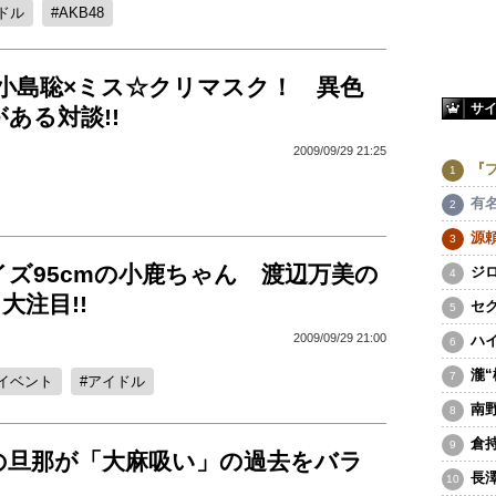
ドル
AKB48
×小島聡×ミス☆クリマスク！ 異色
サ
ある対談!!
2009/09/29 21:25
『
有
源
ズ95cmの小鹿ちゃん 渡辺万美の
ジ
大注目!!
セ
2009/09/29 21:00
ハ
瀧
イベント
アイドル
南
倉
の旦那が「大麻吸い」の過去をバラ
長
！