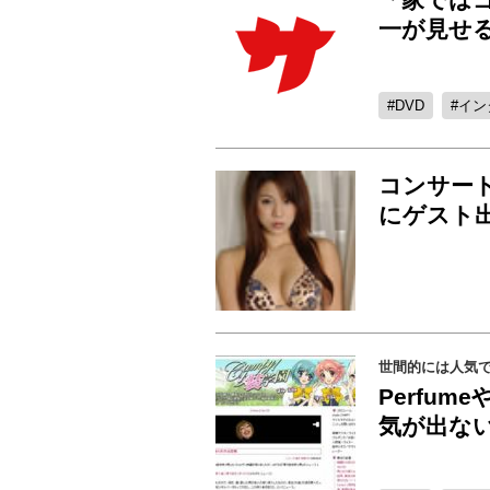
一が見せる
DVD
イン
コンサー
にゲスト
世間的には人気でも
Perfu
気が出ない