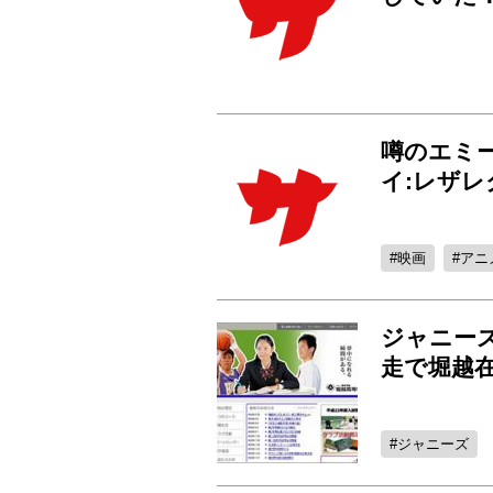
噂のエミー
イ:レザ
映画
アニ
ジャニーズ
走で堀越在
ジャニーズ