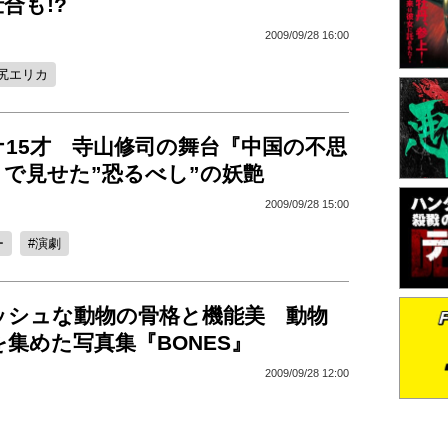
合も!?
2009/09/28 16:00
尻エリカ
ナ15才 寺山修司の舞台『中国の不思
で見せた”恐るべし”の妖艶
2009/09/28 15:00
ー
演劇
ッシュな動物の骨格と機能美 動物
を集めた写真集『BONES』
2009/09/28 12:00