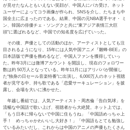
が見せたなんともいえない笑顔が、中国人にバカ受け。ネット
ユーザーによってコラ画像が作られ、SNSを介し、たちまち中
国全土に広まったのである。結果、中国の元NBA選手ヤオ・ ミ
ン、韓国の俳優チェ・ソングクと共に“東アジア表情三大巨
頭”に選ばれるなど、中国での知名度を広げていった。
その後、声優としての活動のほか、アーティストとしても注
目されるようになり、15年には人気中国アニメ『雛蜂-BEE』の
日本語版で声優を務めるなど、中国人ファンを獲得していっ
た。昨年3月には微博アカウント を開設し、現在のフォロワー
数は約 50万人となっている。昨年11月にはアリババが開催し
た“独身の日セール音楽特番”に出演し、6,000万人のネット視聴
者が見守る中、持ち歌である「恋愛サーキュレーション」を披
露し、会場を大いに沸かせた。
年越し番組では、人気アーティスト・周杰倫「告白気球」を
流暢な中国語で歌い上げ、視聴者から大絶賛。ネット上では、
「もう日本に帰らないで中国に住もうね」「中国語めっちゃ上
手！ めっちゃかわいいし大好き！」「中国語もとても勉強し
ているみたいだし、これからは中国のアニメの声優もたくさん