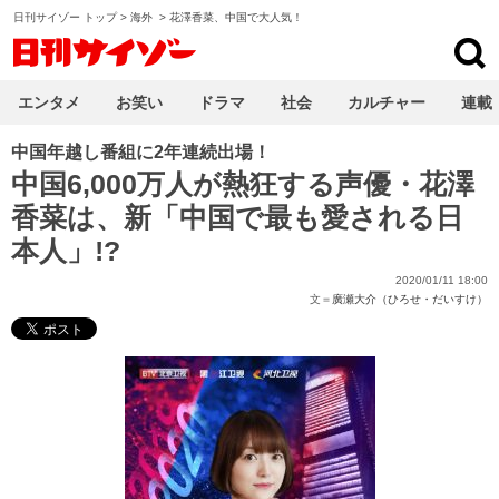
日刊サイゾー トップ
>
海外
>
花澤香菜、中国で大人気！
日刊サイゾー
エンタメ
お笑い
ドラマ
社会
カルチャー
連載
中国年越し番組に2年連続出場！
中国6,000万人が熱狂する声優・花澤
香菜は、新「中国で最も愛される日
本人」!?
2020/01/11 18:00
文＝
廣瀬大介（ひろせ・だいすけ）