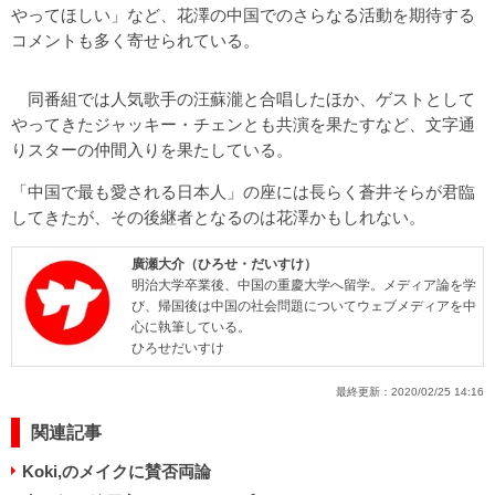
やってほしい」など、花澤の中国でのさらなる活動を期待する
コメントも多く寄せられている。
同番組では人気歌手の汪蘇瀧と合唱したほか、ゲストとして
やってきたジャッキー・チェンとも共演を果たすなど、文字通
りスターの仲間入りを果たしている。
「中国で最も愛される日本人」の座には長らく蒼井そらが君臨
してきたが、その後継者となるのは花澤かもしれない。
廣瀬大介（ひろせ・だいすけ）
明治大学卒業後、中国の重慶大学へ留学。メディア論を学
び、帰国後は中国の社会問題についてウェブメディアを中
心に執筆している。
ひろせだいすけ
最終更新：
2020/02/25 14:16
関連記事
Koki,のメイクに賛否両論