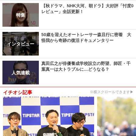
【秋ドラマ、NHK大河、朝ドラ】大好評「忖度0
レビュー」全話更新！
特集
50歳を迎えたオートレーサー森且行に密着 大
怪我から奇跡の復活ドキュメンタリー
インタビュー
真田広之が俳優養成学校設立の野望、師匠・千
葉真一は大トラブルに…どうなる？
人気連載
イチオシ記事
※横スクロールできます▶