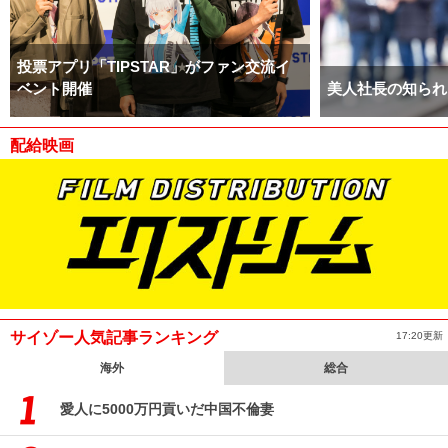
投票アプリ「TIPSTAR」がファン交流イ
ベント開催
美人社長の知られ
配給映画
サイゾー人気記事ランキング
17:20更新
海外
総合
愛人に5000万円貢いだ中国不倫妻