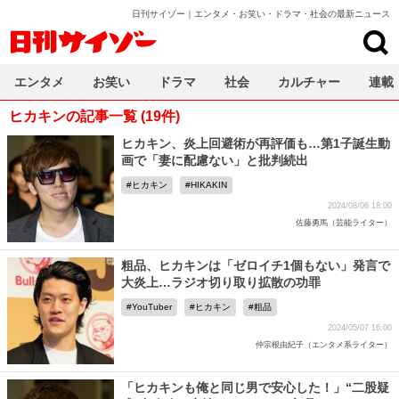
日刊サイゾー｜エンタメ・お笑い・ドラマ・社会の最新ニュース
日刊サイゾー
エンタメ
お笑い
ドラマ
社会
カルチャー
連載
ヒカキンの記事一覧 (19件)
ヒカキン、炎上回避術が再評価も…第1子誕生動
画で「妻に配慮ない」と批判続出
ヒカキン
HIKAKIN
2024/08/06 18:00
佐藤勇馬（芸能ライター）
粗品、ヒカキンは「ゼロイチ1個もない」発言で
大炎上…ラジオ切り取り拡散の功罪
YouTuber
ヒカキン
粗品
2024/05/07 16:00
仲宗根由紀子（エンタメ系ライター）
「ヒカキンも俺と同じ男で安心した！」“二股疑