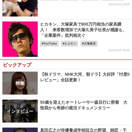
2019/10/23 18:00
ヒカキン、大塚家具で800万円相当の家具購
入！ 来客数増加で大塚久美子社長が感謝も、
「企業案件」批判相次ぐ
YouTuber
ヒカキン
大塚家具
2019/03/07 09:00
ピックアップ
【秋ドラマ、NHK大河、朝ドラ】大好評「忖度0
レビュー」全話更新！
特集
50歳を迎えたオートレーサー森且行に密着 大
怪我から奇跡の復活ドキュメンタリー
インタビュー
真田広之が俳優養成学校設立の野望、師匠・千