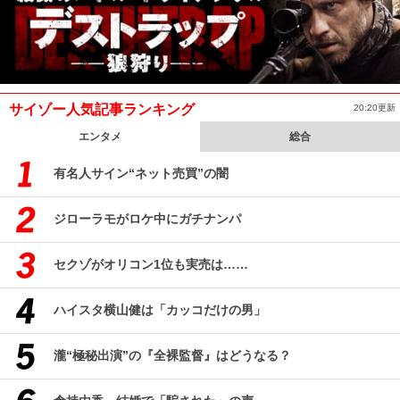
サイゾー人気記事ランキング
20:20更新
エンタメ
総合
有名人サイン“ネット売買”の闇
ジローラモがロケ中にガチナンパ
セクゾがオリコン1位も実売は……
ハイスタ横山健は「カッコだけの男」
瀧“極秘出演”の『全裸監督』はどうなる？