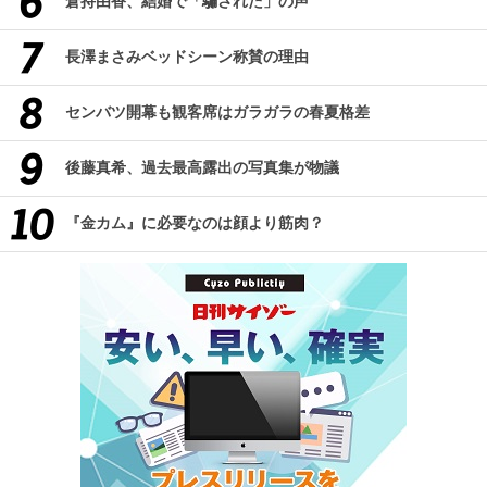
倉持由香、結婚で「騙された」の声
長澤まさみベッドシーン称賛の理由
センバツ開幕も観客席はガラガラの春夏格差
後藤真希、過去最高露出の写真集が物議
『金カム』に必要なのは顔より筋肉？