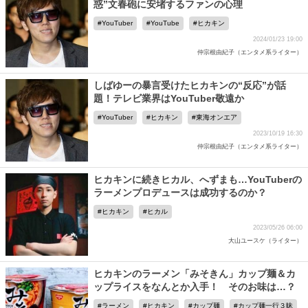
惑”文春砲に安堵するファンの心理
YouTuber
YouTube
ヒカキン
2024/01/23 19:00
仲宗根由紀子（エンタメ系ライター）
しばゆーの暴言受けたヒカキンの“反応”が話
題！テレビ業界はYouTuber敬遠か
YouTuber
ヒカキン
東海オンエア
2023/10/19 16:30
仲宗根由紀子（エンタメ系ライター）
ヒカキンに続きヒカル、へずまも…YouTuberの
ラーメンプロデュースは成功するのか？
ヒカキン
ヒカル
2023/05/26 06:00
大山ユースケ（ライター）
ヒカキンのラーメン「みそきん」カップ麺＆カ
ップライスをなんとか入手！ そのお味は…？
ラーメン
ヒカキン
カップ麺
カップ麺一行３昧