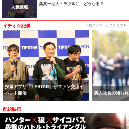
葉真一は大トラブルに…どうなる？
人気連載
イチオシ記事
※横スクロールできます▶
投票アプリ「TIPSTAR」がファン交流イ
ベント開催
美人社長の知られ
配給映画