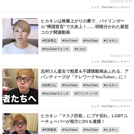
2020/06/12 14:00
ニック（YouTubeウォッチャー）
ヒカキンは株爆上がりの裏で、バイリンガー
ル“帰国宣言”で大炎上！……明暗分かれた新型
コロナ関連動画
宮迫博之
YouTuber
YouTube
ヒカキン
YouTubeウォッチ
ヒカル
2020/04/17 13:50
ニック（YouTubeウォッチャー）
志村けん逝去で粗悪＆不謹慎動画あふれる、ア
バンティーズが「テレワークYouTuber」に！
志村けん
YouTuber
YouTube
ヒカキン
YouTubeウォッチ
アバンティーズ
2020/04/03 20:00
ニック（YouTubeウォッチャー）
ヒカキン「マスク詐欺」にブチ切れ、LGBTユ
ーチューバーが相方にDV＆逮捕！
中田敦彦
YouTuber
YouTube
ヒカキン