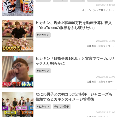
2023/05/14 12:00
オサーン（カップ麺ライター）
ヒカキン、現金1億3000万円を動画予算に投入
「YouTuberの限界をぶち破りたい」
ヒカキン
2022/08/02 21:00
佐藤勇馬（芸能ライター）
ヒカキン「目指せ週1休み」と宣言でワーカホリ
ックぶり明らかに
ヒカキン
2022/05/23 21:00
佐藤勇馬（芸能ライター）
なにわ男子との初コラボが好評 ジャニーズも
信頼するヒカキンのイメージ管理術
ヒカキン
なにわ男子
2022/05/18 21:00