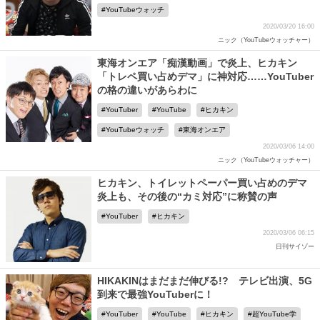
YouTubeウォッチ
2020/03/20 16:00
ニック（YouTubeウォッチャー）
東海オンエア「痴漢動画」で炎上、ヒカキン
「トレペ買い占めデマ」に神対応……YouTuber
の格の違いがあらわに
YouTuber
YouTube
ヒカキン
YouTubeウォッチ
東海オンエア
2020/03/06 14:00
ニック（YouTubeウォッチャー）
ヒカキン、トイレットペーパー買い占めのデマ
炎上も、その後の“カミ対応”に称賛の声
YouTuber
ヒカキン
2020/03/06 06:15
日刊サイゾー
HIKAKINはまだまだ伸びる!? テレビ出演、5G
到来で最強YouTuberに！
YouTuber
YouTube
ヒカキン
超YouTube学