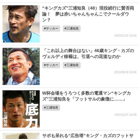
“キングカズ”三浦知良（48）現役続行に賛否両
論！ 夢は赤いちゃんちゃんこでクールダウ
ン？
サッカー
三浦知良
2015/11/15 18:00
「これ以上の舞台はない」46歳キング・カズの
ヴェルディ移籍は、引退への花道なのか
サッカー
三浦知良
2013/06/28 10:00
W杯会場をうろつく多数の電通マン“キングカ
ズ”三浦知良を「フットサルの象徴に……」
三浦知良
2012/11/15 10:00
サポも呆れる“広告塔”キング・カズのフットサ