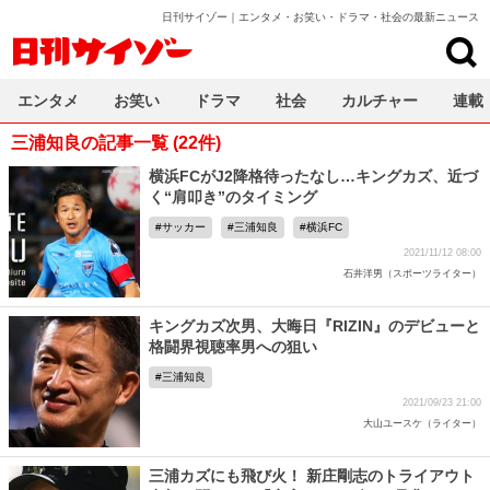
日刊サイゾー｜エンタメ・お笑い・ドラマ・社会の最新ニュース
日刊サイゾー
エンタメ
お笑い
ドラマ
社会
カルチャー
連載
三浦知良の記事一覧 (22件)
横浜FCがJ2降格待ったなし…キングカズ、近づ
く“肩叩き”のタイミング
サッカー
三浦知良
横浜FC
2021/11/12 08:00
石井洋男（スポーツライター）
キングカズ次男、大晦日『RIZIN』のデビューと
格闘界視聴率男への狙い
三浦知良
2021/09/23 21:00
大山ユースケ（ライター）
三浦カズにも飛び火！ 新庄剛志のトライアウト