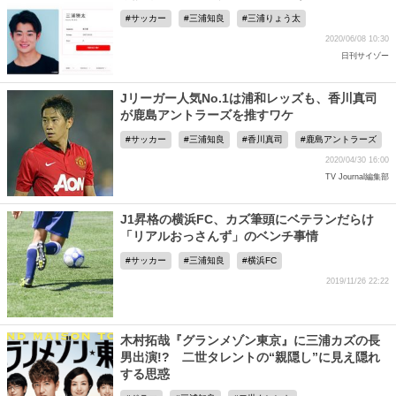
サッカー
三浦知良
三浦りょう太
2020/06/08 10:30
日刊サイゾー
Jリーガー人気No.1は浦和レッズも、香川真司
が鹿島アントラーズを推すワケ
サッカー
三浦知良
香川真司
鹿島アントラーズ
2020/04/30 16:00
TV Journal編集部
J1昇格の横浜FC、カズ筆頭にベテランだらけ
「リアルおっさんず」のベンチ事情
サッカー
三浦知良
横浜FC
2019/11/26 22:22
木村拓哉『グランメゾン東京』に三浦カズの長
男出演!? 二世タレントの“親隠し”に見え隠れ
する思惑