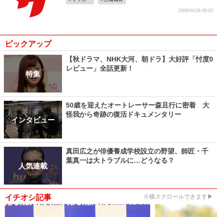
2008/04/26 09:00
ピックアップ
【秋ドラマ、NHK大河、朝ドラ】大好評「忖度0
レビュー」全話更新！
特集
50歳を迎えたオートレーサー森且行に密着 大
怪我から奇跡の復活ドキュメンタリー
インタビュー
真田広之が俳優養成学校設立の野望、師匠・千
葉真一は大トラブルに…どうなる？
人気連載
イチオシ記事
※横スクロールできます▶