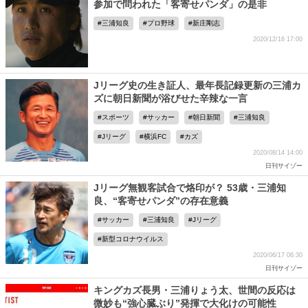
参加で問われた「客寄せパンダ」の是非
三浦知良
プロ野球
新庄剛志
2020/12/16 17:00
Jリーグ史の生き証人、最年長記録更新の三浦カ
ズに朝日新聞が浴びせた辛辣な一言
スポーツ
サッカー
朝日新聞
三浦知良
Jリーグ
横浜FC
カズ
2020/08/14 14:00
日刊サイゾー
Jリーグ無観客試合で烙印が？ 53歳・三浦知
良、“客寄せパンダ”の存在意義
サッカー
三浦知良
Jリーグ
新型コロナウイルス
2020/06/17 06:30
日刊サイゾー
キングカズ長男・三浦りょう太、世間の反応は
微妙も“強心臓ぶり”発揮で大化けの可能性