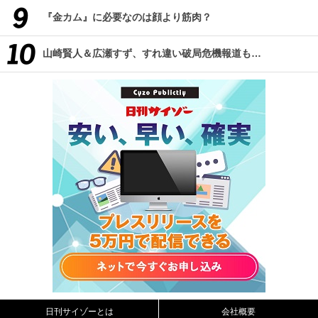
『金カム』に必要なのは顔より筋肉？
山崎賢人＆広瀬すず、すれ違い破局危機報道も…
日刊サイゾーとは
会社概要