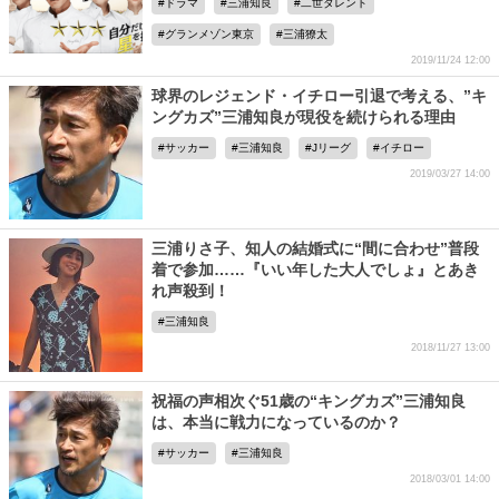
ドラマ
三浦知良
二世タレント
グランメゾン東京
三浦獠太
2019/11/24 12:00
球界のレジェンド・イチロー引退で考える、”キ
ングカズ”三浦知良が現役を続けられる理由
サッカー
三浦知良
Jリーグ
イチロー
2019/03/27 14:00
三浦りさ子、知人の結婚式に“間に合わせ”普段
着で参加……『いい年した大人でしょ』とあき
れ声殺到！
三浦知良
2018/11/27 13:00
祝福の声相次ぐ51歳の“キングカズ”三浦知良
は、本当に戦力になっているのか？
サッカー
三浦知良
2018/03/01 14:00