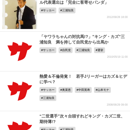
ル代表選出は「完全に客寄せパンダ」
サッカー
三浦知良
2012/09/28 18:00
「ヤワラちゃんの対抗馬!?」”キング・カズ”三
浦知良 満を持して自民党から出馬か
サッカー
自民党
三浦知良
選挙
2010/05/19 11:00
熱愛＆不倫発覚！ 若手Jリーガーはカズ＆ヒデ
に学べ？
サッカー
奥菜恵
中田英寿
山本モナ
三浦知良
2008/06/29 09:00
“二世選手”次々台頭すれどキング・カズ二世、
期待薄!?
サッカー
三浦知良