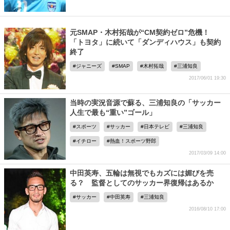
元SMAP・木村拓哉が“CM契約ゼロ”危機！
「トヨタ」に続いて「ダンディハウス」も契約
終了
ジャニーズ
SMAP
木村拓哉
三浦知良
2017/06/01 19:30
当時の実況音源で蘇る、三浦知良の「サッカー
人生で最も“重い”ゴール」
スポーツ
サッカー
日本テレビ
三浦知良
イチロー
熱血！スポーツ野郎
2017/03/09 14:00
中田英寿、五輪は無視でもカズには媚びを売
る？ 監督としてのサッカー界復帰はあるか
サッカー
中田英寿
三浦知良
2016/08/10 17:00