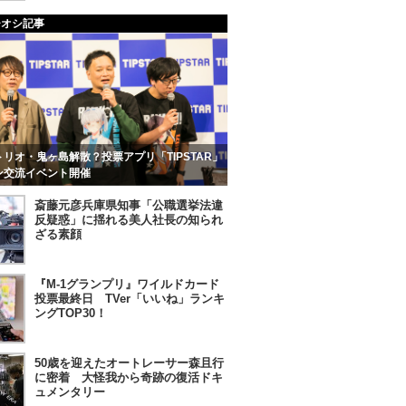
チオシ記事
リオ・鬼ヶ島解散？投票アプリ「TIPSTAR」
ン交流イベント開催
斎藤元彦兵庫県知事「公職選挙法違
反疑惑」に揺れる美人社長の知られ
ざる素顔
『M-1グランプリ』ワイルドカード
投票最終日 TVer「いいね」ランキ
ングTOP30！
50歳を迎えたオートレーサー森且行
に密着 大怪我から奇跡の復活ドキ
ュメンタリー