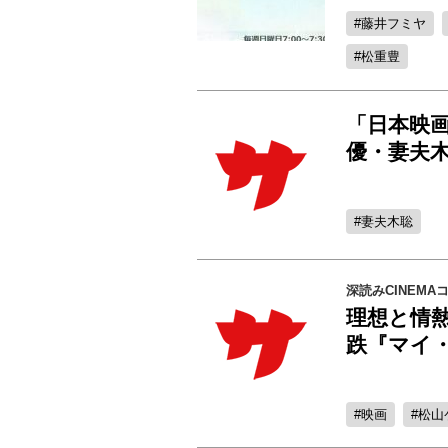
藤井フミヤ
松重豊
「日本映
優・妻夫木
妻夫木聡
深読みCINEMA
理想と情
跌『マイ
映画
松山