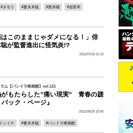
タモリ
妻夫木聡
黒木瞳
吉田羊
画はこのままじゃダメになる！」俳
聡が監督進出に怪気炎!?
2011/07/24 11:15
コラム【パンドラ映画館】vol.121
熱がもたらした”痛い現実” 青春の蹉
・バック・ページ』
2011/05/29 15:00
ケンイチ
妻夫木聡
パンドラ映画館