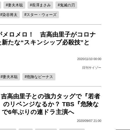
妻夫木聡
長澤まさみ
鬼滅の刃
染谷将太
スター・ウォーズ
がメロメロ！ 吉高由里子がコロナ
た新たな“スキンシップ必殺技”と
2020/11/10 00:00
日刊サイゾー
妻夫木聡
危険なビーナス
、吉高由里子との強力タッグで『若者
4』のリベンジなるか？ TBS『危険な
』で6年ぶりの連ドラ主演へ
2020/09/07 21:00