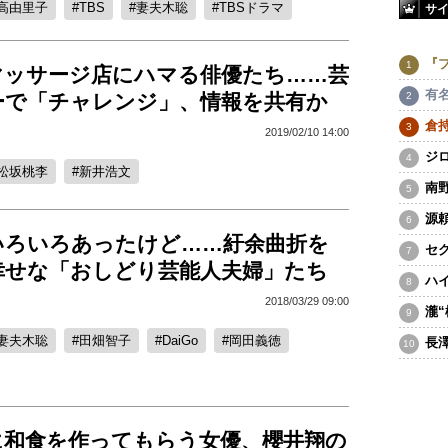
高由里子
TBS
妻夫木聡
TBSドラマ
サ
『
マッサージ店にハマる俳優たち……芸
有
ーで「チャレンジ」、情報を共有か
倉
2019/02/10 14:00
ジ
松坂桃李
新井浩文
南
源
いろいろあったけど……紆余曲折を
セ
幸せな「おしどり芸能人夫婦」たち
ハ
2018/03/29 09:00
瀧
妻夫木聡
田畑智子
DaiGo
岡田義徳
長
に和食を作ってもらう女優、櫻井翔の