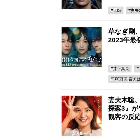
TBS
妻夫
草なぎ剛
2023年
井上真央
100万回 言
妻夫木聡
探案3』が
観客の反