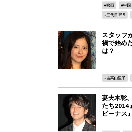
映画
中国
三代目JSB
スタッフ
禍で始め
は？
吉高由里子
妻夫木聡
たち201
ビーナス