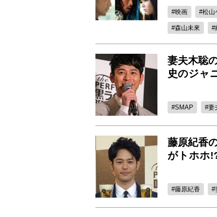
映画
松山
森山未來
妻夫木聡の
史のジャ
SMAP
妻
藤原紀香
がトホホ!
藤原紀香