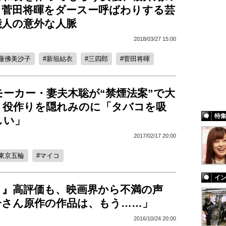
、菅田将暉をダースー呼ばわりする芸
能人の意外な人脈
2018/03/27 15:00
蓮佛美沙子
新垣結衣
三四郎
菅田将暉
モーカー・妻夫木聡が“禁煙法案”で大
? 役作りを隠れみのに「タバコを吸
特
しい」
2017/02/17 20:00
東京五輪
マイコ
イ
り』高評価も、映画界から不満の声
一さん原作の作品は、もう……」
2016/10/24 20:00