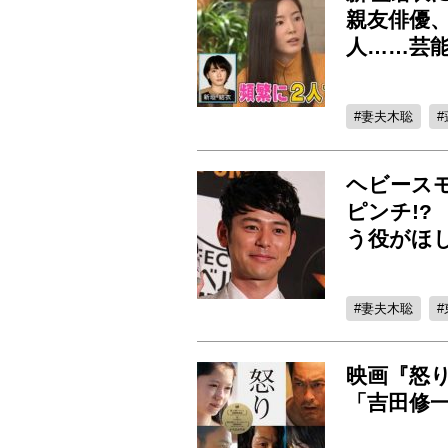
親友俳優
人……芸
妻夫木聡
ヘビース
ピンチ!
う役がほ
妻夫木聡
映画『怒
「吉田修