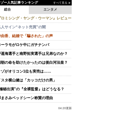
イゾー人気記事ランキング
すべて見る
総合
エンタメ
プロミシング・ヤング・ウーマン』レビュー
名人サイン“ネット売買”の闇
持由香、結婚で「騙された」の声
ローラモがロケ中にガチナンパ
野遥海選手と南野拓実選手は兄弟なのか？
頼朝の命を助けたかったのは後白河法皇？
クゾがオリコン1位も実売は……
イスタ横山健は「カッコだけの男」
“極秘出演”の『全裸監督』はどうなる？
澤まさみベッドシーン称賛の理由
04:20更新