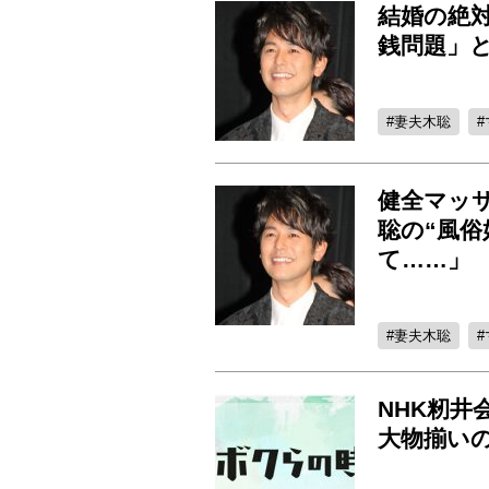
結婚の絶対
銭問題」
妻夫木聡
健全マッ
聡の“風俗
て……」
妻夫木聡
NHK籾井
大物揃い