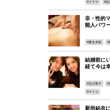
ドラマ
吉
非・性的
能人パワ
妻夫木聡
結婚前に
経て今は
北川景子
マイコ
新垣結衣