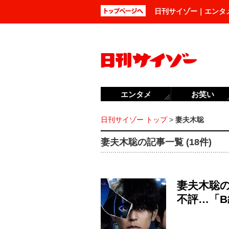
日刊サイゾー｜エンタ
エンタメ
お笑い
日刊サイゾー トップ
>
妻夫木聡
妻夫木聡の記事一覧 (18件)
妻夫木聡の日
不評…「