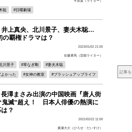
宇原翼（ライター）
木聡
日曜劇場
、井上真央、北川景子、妻夫木聡…
最初の覇権ドラマは？
2023/01/02 21:00
佐藤勇馬（芸能ライター）
北川景子
草なぎ剛
妻夫木聡
えばよかった
女神の教室
ブラッシュアップライフ
、長澤まさみ出演の中国映画『唐人街
“鬼滅”超え！ 日本人俳優の熱演に
応は？
2021/02/22 11:00
廣瀬大介（ひろせ・だいすけ）