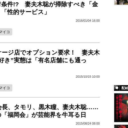
条件!? 妻夫木聡が掃除すべき「金
と「性的サービス」
2016/01/04 16:00
マイコ
サージ店でオプション要求！ 妻夫木
好き”実態は「有名店舗にも通っ
2015/10/15 10:00
マイコ
配
会長、タモリ、黒木瞳、妻夫木聡……
の「福岡会」が芸能界を牛耳る日
2015/08/24 08:00