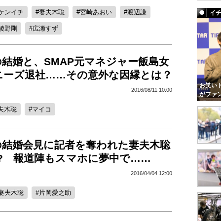
ケンイチ
妻夫木聡
宮崎あおい
渡辺謙
イ
綾野剛
広瀬すず
結婚と、SMAP元マネジャー飯島女
ニーズ退社……その意外な因縁とは？
お笑いト
2016/08/11 10:00
がファ
夫木聡
マイコ
の結婚会見に記者を奪われた妻夫木聡
? 報道陣もスマホに夢中で……
2016/04/04 12:00
妻夫木聡
片岡愛之助