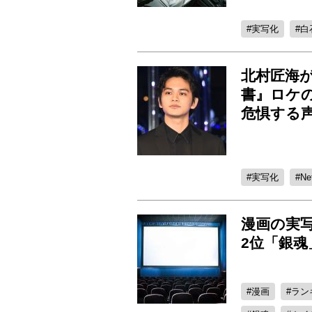
実写化
白
北村匠海が
書』ロケ
危惧する
実写化
Net
漫画の実
2位「銀
漫画
ラン