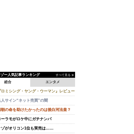
イゾー人気記事ランキング
すべて見る
総合
エンタメ
プロミシング・ヤング・ウーマン』レビュー
名人サイン“ネット売買”の闇
頼朝の命を助けたかったのは後白河法皇？
ローラモがロケ中にガチナンパ
クゾがオリコン1位も実売は……