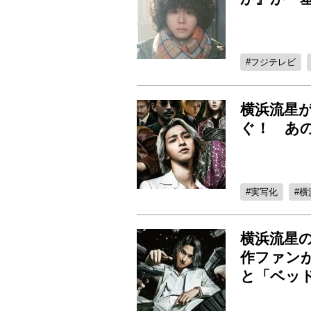
フジテレビ
横浜流星
ぐ！ あ
実写化
横
横浜流星
作ファン
と「ベッ