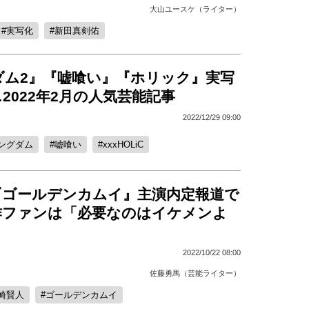
大山ユースケ（ライター）
実写化
新田真剣佑
ダム2』『嘘喰い』『ホリック』実写
2022年2月の人気芸能記事
2022/12/29 09:00
ングダム
嘘喰い
xxxHOLiC
『ゴールデンカムイ』主演内定報道で
作ファンは「必要なのはイケメンよ
2022/10/22 08:00
佐藤勇馬（芸能ライター）
崎賢人
ゴールデンカムイ