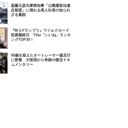
斎藤元彦兵庫県知事「公職選挙法違
反疑惑」に揺れる美人社長の知られ
ざる素顔
『M-1グランプリ』ワイルドカード
投票最終日 TVer「いいね」ランキ
ングTOP30！
50歳を迎えたオートレーサー森且行
に密着 大怪我から奇跡の復活ドキ
ュメンタリー