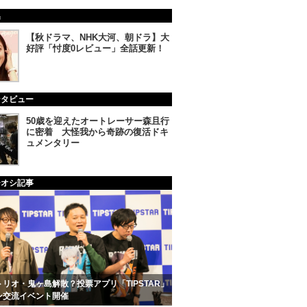
集
【秋ドラマ、NHK大河、朝ドラ】大
好評「忖度0レビュー」全話更新！
ンタビュー
50歳を迎えたオートレーサー森且行
に密着 大怪我から奇跡の復活ドキ
ュメンタリー
チオシ記事
リオ・鬼ヶ島解散？投票アプリ「TIPSTAR」
ン交流イベント開催