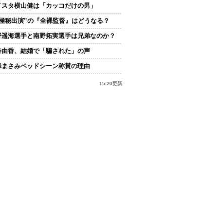
イスタ横山健は「カッコだけの男」
“極秘出演”の『全裸監督』はどうなる？
野遥海選手と南野拓実選手は兄弟なのか？
持由香、結婚で「騙された」の声
澤まさみベッドシーン称賛の理由
15:20更新