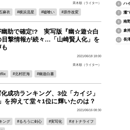
斉木順（ライター）
ハ
石麻衣
横浜流星
嘘喰い
原作改変
瀧
南
幽助で確定!? 実写版『幽☆遊☆白
倉
の目撃情報が続々…「山崎賢人化」を
長
声も
2021/06/18 18:00
斉木順（ライター）
flix
北村匠海
幽遊白書
写化成功ランキング、3位「カイジ」
魂」を抑えて堂々1位に輝いたのは？
2021/06/16 08:30
キング
るろうに剣心
実写化
オトナライフ