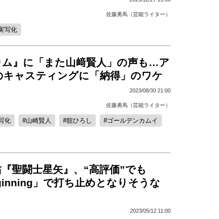
佐藤勇馬（芸能ライター）
実写化
カム』に「また山﨑賢人」の声も…ア
のキャスティングに「納得」のワケ
2023/08/30 21:00
佐藤勇馬（芸能ライター）
写化
山崎賢人
舘ひろし
ゴールデンカムイ
『聖闘士星矢』、“高評価”でも
eginning」で打ち止めとなりそうな
2023/05/12 11:00