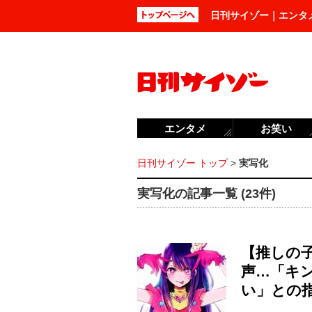
日刊サイゾー｜エンタ
エンタメ
お笑い
日刊サイゾー トップ
>
実写化
実写化の記事一覧 (23件)
【推しの
声…「キ
い」との