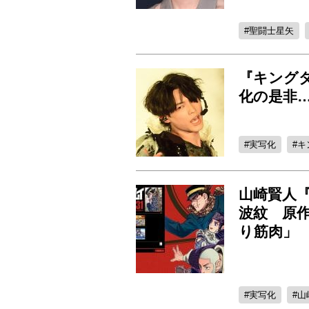
聖闘士星矢
『キング
化の是非…
実写化
キ
山崎賢人
波紋 原
り筋肉」
実写化
山