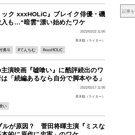
ック xxxHOLiC』ブレイク俳優・磯
入も…“暗雲”漂い始めたワケ
2022/02/22 11:00
斉木順（ライター）
村勇斗
てんちむ
xxxHOLiC
の主演映画『嘘喰い』に酷評続出のワ
者は「続編あるなら自分で脚本やる」
2022/02/17 11:00
斉木順（ライター）
喰い
ブルが原因？ 菅田将暉主演『ミスな
基本的に原作に忠実」のワケ