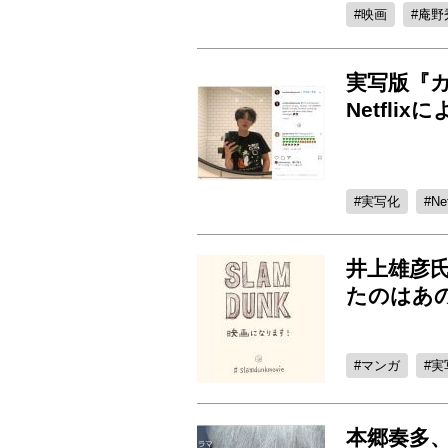
映画
庵野
実写版『
Netfl
実写化
Net
井上雄彦氏
たのはあ
マンガ
実
本郷奏多