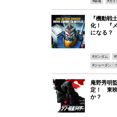
銀魂
カイ
『機動戦士
化！ 『
になる？
ガンダム
ジョーダン・
庵野秀明
定！ 東
か？