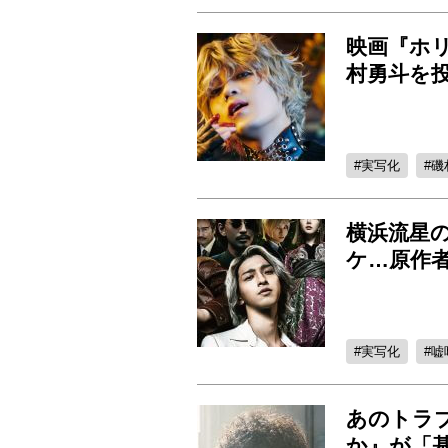
映画『ホリ
村勇斗を投
実写化
磯
横浜流星
ケ…原作
実写化
嘘
あのトラ
か』が「