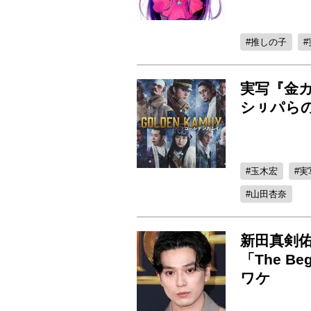
推しの子
実写『金
シㇼパら
玉木宏
実
山田杏奈
新田真剣佑
「The B
ワケ