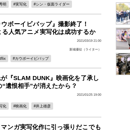
秀明
実写化
シン・仮面ライダー
カウボーイビバップ』撮影終了！
ixによる人気アニメ実写化は成功するか
2021/03/19 21:00
新城優征（ライター）
flix
カウボーイビバップ
が『SLAM DUNK』映画化を了承し
の“遺恨相手”が消えたから？
2021/01/25 19:00
写化
映画化
井上雄彦
、マンガ実写化作に引っ張りだこでも