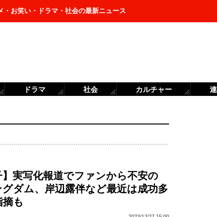
メ・お笑い・ドラマ・社会の最新ニュース
ドラマ
社会
カルチャー
連
子】実写化報道でファンから不安の
ングダム、岸辺露伴など最近は成功多
指摘も
2023/12/27 15:00