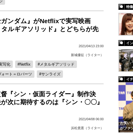
ジ
特
ガンダム』がNetflixで実写映画
メタルギアソリッド』とどちらが先
イ
2021/04/13 23:00
新城優征（ライター）
実写化
Netflix
メタルギアソリッド
ヴォート＝ロバーツ
サンライズ
イ
監督『シン・仮面ライダー』制作決
映が次に期待するのは『シン・〇〇』
2021/04/08 06:00
お笑いト
がファ
浜松貴憲（ライター）