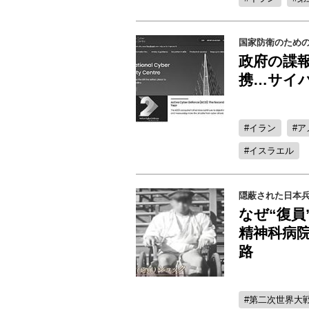
国家防衛のため
政府の諜
携…サイ
イラン
ア
イスラエル
隠蔽された日本兵
なぜ“復員
精神科病院
路
第二次世界大