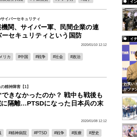
イ
のサイバーセキュリティ
報機関、サイバー軍、民間企業の連
バーセキュリティという国防
イ
2020/01/10 12:12
メリカ
中国
戦争
社会
政治
お笑いト
の精神障害【1】
がファ
”できなかったのか？ 戦中も戦後も
に隔離…PTSDになった日本兵の末
2020/01/08 12:12
戦
精神病院
PTSD
戦争
医療
歴史