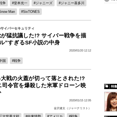
戦争
堂本光一
ジャニーズ
ジャニー喜多川
Snow Man
SixTONES
のサイバーセキュリティ
が猛抗議した!? サイバー戦争を描
ル”すぎるSF小説の中身
2020/01/20 12:12
中国
戦争
大戦の火蓋が切って落とされた!?
ニ司令官を爆殺した米軍ドローン映
特
か
2020/01/15 12:05
金沢健太（ジャーナリスト）
三次世界大戦
中東情勢
アメリカ
戦争