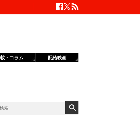
載・コラム
配給映画