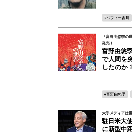
バフィー吉川
「富野由悠季の世界～Fi
発売！
富野由悠
で人間を
したのか
富野由悠季
大手メディアは
駐日米大
に新型中