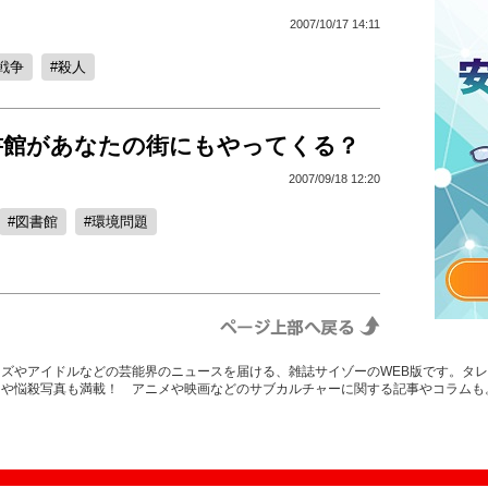
2007/10/17 14:11
戦争
殺人
書館があなたの街にもやってくる？
2007/09/18 12:20
図書館
環境問題
ズやアイドルなどの芸能界のニュースを届ける、雑誌サイゾーのWEB版です。タ
スや悩殺写真も満載！ アニメや映画などのサブカルチャーに関する記事やコラムも