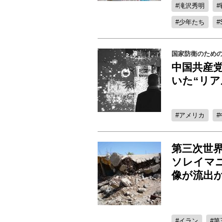
滝沢秀明
少年たち
国家防衛のため
中国共産党
いた“リア
アメリカ
第三次世界
ソレイマ
像が流出
イラン
第