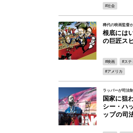
社会
稀代の映画監督
根底には
の巨匠ス
映画
ステ
アメリカ
ラッパーが司法
国家に狙
シー・ハ
ップの司