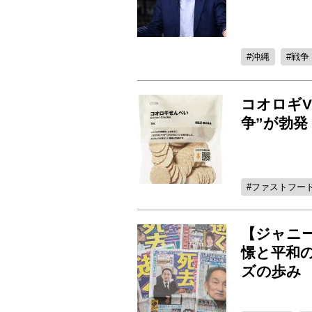
沖縄
戦争
コオロギV
争”が勃発
ファストフー
【ジャニ
憬と平和
ズの歩み