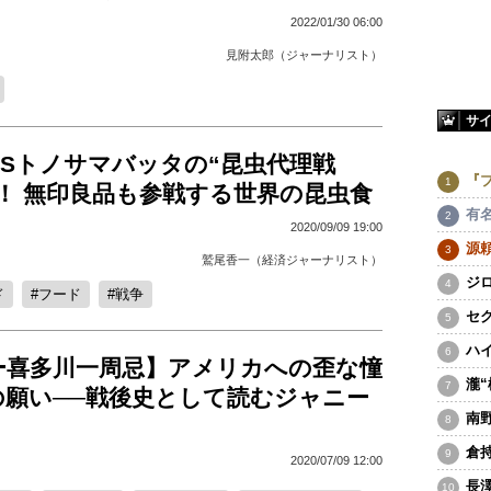
2022/01/30 06:00
見附太郎（ジャーナリスト）
サ
Sトノサマバッタの“昆虫代理戦
『
！ 無印良品も参戦する世界の昆虫食
有
2020/09/09 19:00
源
鷲尾香一（経済ジャーナリスト）
ジ
ド
フード
戦争
セ
ハ
ー喜多川一周忌】アメリカへの歪な憧
瀧
の願い──戦後史として読むジャニー
南
倉
2020/07/09 12:00
長