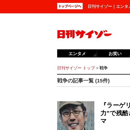
日刊サイゾー｜エンタ
エンタメ
お笑い
日刊サイゾー トップ
>
戦争
戦争の記事一覧 (15件)
『ラーゲ
力”で残
マ