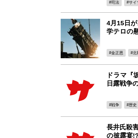
司法
サイゾ
4月15日
学テロの
金正恩
北
ドラマ『
日露戦争
戦争
歴史
長井氏殺
の披露宴!