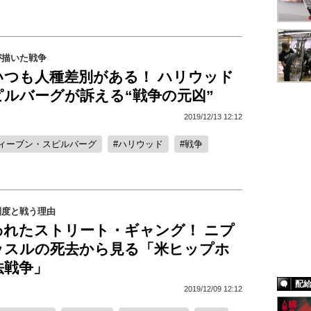
が描いた戦争
いつも人種差別がある！ ハリウッド
ピルバーグが訴える“戦争の元凶”
2019/12/13 12:12
ィーブン・スピルバーグ
ハリウッド
戦争
制度と戦う理由
われたストリート・ギャング！ ニプ
ッスルの死去から見る「米ヒップホ
法戦争」
配
2019/12/09 12:12