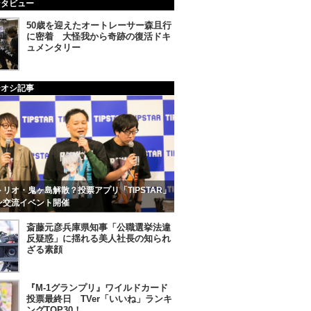
ンタビュー
50歳を迎えたオートレーサー森且行
に密着 大怪我から奇跡の復活ドキ
ュメンタリー
チオシ記事
リオ・鬼ヶ島解散？投票アプリ「TIPSTAR」
ン交流イベント開催
斎藤元彦兵庫県知事「公職選挙法違
反疑惑」に揺れる美人社長の知られ
ざる素顔
『M-1グランプリ』ワイルドカード
投票最終日 TVer「いいね」ランキ
ングTOP30！