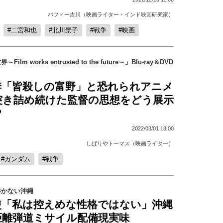
バフィー吉川（映画ライター・インド映画研究家）
二宮和也
北川景子
戦争
映画
lm works entrusted to the future～」Blu-ray＆DVD
季「皆殺しの富野」と恐れられアニメ
突き詰め続けた監督の思想をどう展示
？
2022/03/01 18:00
しばりやトーマス（映画ライター）
ガンダム
戦争
書かない沖縄
使「私は控えめな性格ではない」沖縄
距離弾道ミサイル配備現実味