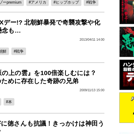
ーpremium
アメリカ
ヒップホップ
戦争
がXデー!? 北朝鮮暴発で奇襲攻撃や化
懸念も…
2013/04/11 14:00
朝鮮
戦争
坂の上の雲』を100倍楽しむには？
のために存在した奇跡の兄弟
2009/11/13 15:00
本
害に徳さんも抗議！きっかけは神田う
?