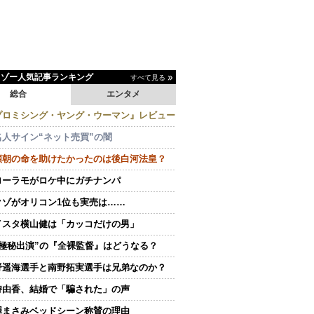
イゾー人気記事ランキング
すべて見る
総合
エンタメ
プロミシング・ヤング・ウーマン』レビュー
名人サイン“ネット売買”の闇
頼朝の命を助けたかったのは後白河法皇？
ローラモがロケ中にガチナンパ
クゾがオリコン1位も実売は……
イスタ横山健は「カッコだけの男」
“極秘出演”の『全裸監督』はどうなる？
野遥海選手と南野拓実選手は兄弟なのか？
持由香、結婚で「騙された」の声
澤まさみベッドシーン称賛の理由