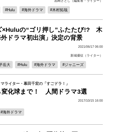
黒崎さとし（編集者・ライター）
Hulu
海外ドラマ
木村拓哉
×Huluの“ゴリ押し”ふたたび!? 木
海外ドラマ初出演」決定の背景
2021/06/17 06:00
新城優征（ライター）
平岳大
Hulu
海外ドラマ
ジャニーズ
ラマライター・幕田千宏の「すごドラ！」
ら変化球まで！ 人間ドラマ3選
2017/10/15 16:00
海外ドラマ