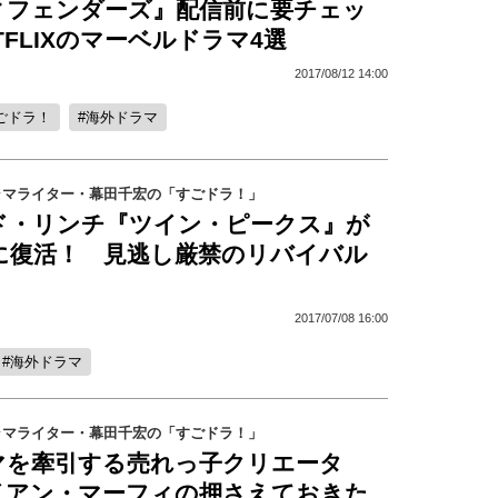
ィフェンダーズ』配信前に要チェッ
TFLIXのマーベルドラマ4選
2017/08/12 14:00
ごドラ！
海外ドラマ
ラマライター・幕田千宏の「すごドラ！」
ド・リンチ『ツイン・ピークス』が
りに復活！ 見逃し厳禁のリバイバル
2017/07/08 16:00
海外ドラマ
ラマライター・幕田千宏の「すごドラ！」
マを牽引する売れっ子クリエータ
イアン・マーフィの押さえておきた