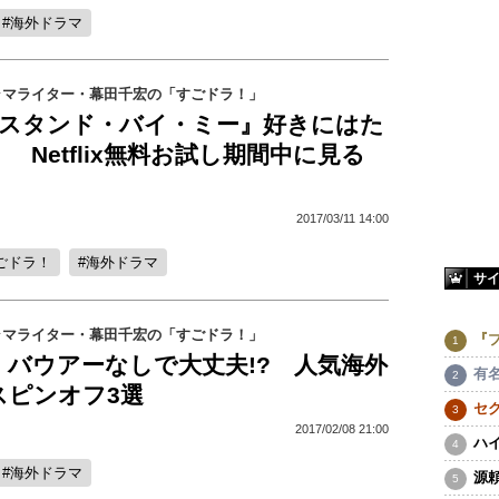
海外ドラマ
ラマライター・幕田千宏の「すごドラ！」
』『スタンド・バイ・ミー』好きにはた
 Netflix無料お試し期間中に見る
2017/03/11 14:00
ごドラ！
海外ドラマ
サ
ラマライター・幕田千宏の「すごドラ！」
『
・バウアーなしで大丈夫!? 人気海外
有
スピンオフ3選
セ
2017/02/08 21:00
ハ
海外ドラマ
源