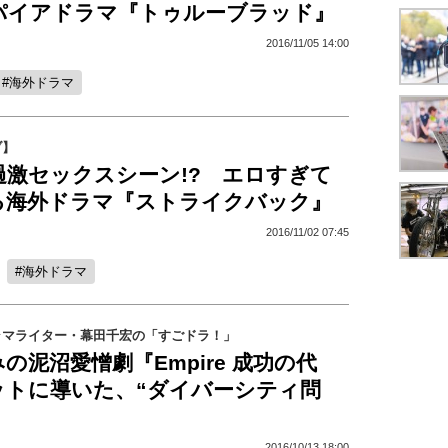
パイアドラマ『トゥルーブラッド』
2016/11/05 14:00
海外ドラマ
ブ】
過激セックスシーン!? エロすぎて
る海外ドラマ『ストライクバック』
2016/11/02 07:45
海外ドラマ
ラマライター・幕田千宏の「すごドラ！」
の泥沼愛憎劇『Empire 成功の代
ットに導いた、“ダイバーシティ問
2016/10/13 18:00