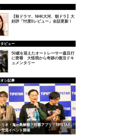
集
【秋ドラマ、NHK大河、朝ドラ】大
好評「忖度0レビュー」全話更新！
ンタビュー
50歳を迎えたオートレーサー森且行
に密着 大怪我から奇跡の復活ドキ
ュメンタリー
チオシ記事
リオ・鬼ヶ島解散？投票アプリ「TIPSTAR」
ン交流イベント開催