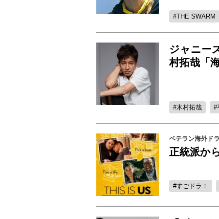
THE SWARM
ジャニーズ
村拓哉「
木村拓哉
ベテラン海外ド
正統派か
すごドラ！