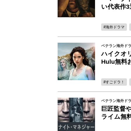
い代表作3
海外ドラマ
ベテラン海外ド
ハイクオ
Hulu無
すごドラ！
ベテラン海外ド
巨匠監督や
ライム無