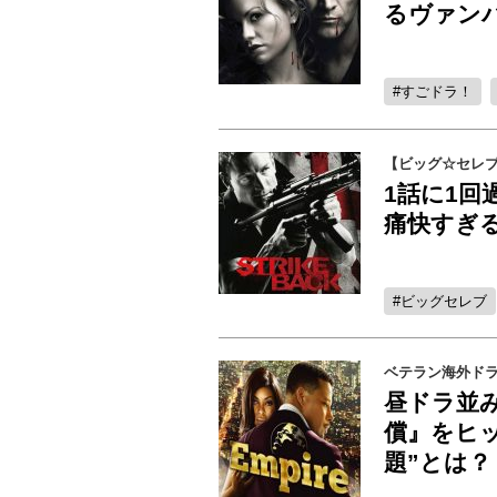
るヴァン
すごドラ！
【ビッグ☆セレ
1話に1回
痛快すぎ
ビッグセレブ
ベテラン海外ド
昼ドラ並み
償』をヒ
題”とは？