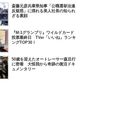
斎藤元彦兵庫県知事「公職選挙法違
反疑惑」に揺れる美人社長の知られ
ざる素顔
『M-1グランプリ』ワイルドカード
投票最終日 TVer「いいね」ランキ
ングTOP30！
50歳を迎えたオートレーサー森且行
に密着 大怪我から奇跡の復活ドキ
ュメンタリー