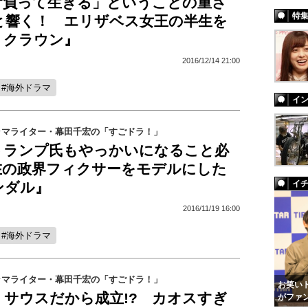
背負って生きる」ということの重さ
特
と響く！ エリザベス女王の半生を
・クラウン』
2016/12/14 21:00
海外ドラマ
イ
ラマライター・幕田千宏の「すごドラ！」
”トランプ氏もやっかいになること必
在の政界フィクサーをモデルにした
イ
ンダル』
2016/11/19 16:00
海外ドラマ
ラマライター・幕田千宏の「すごドラ！」
お笑いト
・サウスだから成立!? カオスすぎ
がファ