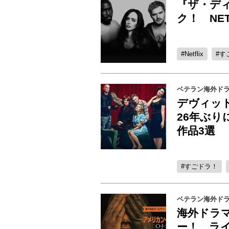
『ザ・デ
ク！ NE
Netflix
す
ベテラン海外ド
デヴィッ
26年ぶ
作品3選
すごドラ！
ベテラン海外ド
海外ドラ
ー！ ラ