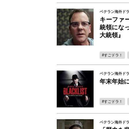
ベテラン海外ド
キーファ
統領にな
大統領』
すごドラ！
ベテラン海外ド
年末年始
すごドラ！
ベテラン海外ド