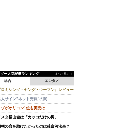
イゾー人気記事ランキング
すべて見る
総合
エンタメ
プロミシング・ヤング・ウーマン』レビュー
名人サイン“ネット売買”の闇
クゾがオリコン1位も実売は……
イスタ横山健は「カッコだけの男」
頼朝の命を助けたかったのは後白河法皇？