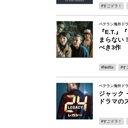
すごドラ！
ベテラン海外ド
『E.T.
まらない！
べき3作
Netflix
す
ベテラン海外ド
ジャック
ドラマの
すごドラ！