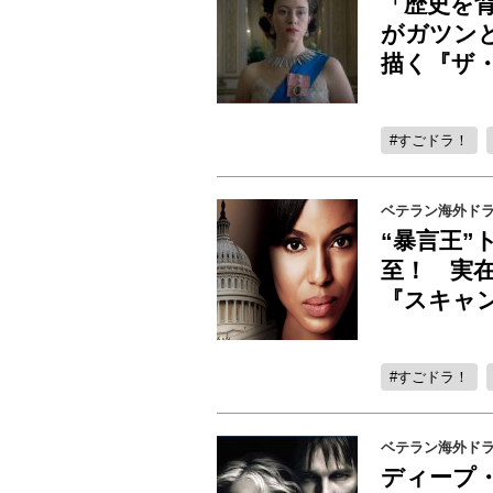
「歴史を
がガツン
描く『ザ
すごドラ！
ベテラン海外ド
“暴言王
至！ 実
『スキャ
すごドラ！
ベテラン海外ド
ディープ