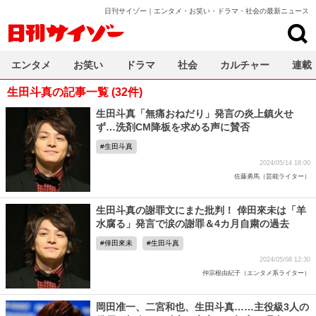
日刊サイゾー｜エンタメ・お笑い・ドラマ・社会の最新ニュース
日刊サイゾー
エンタメ
お笑い
ドラマ
社会
カルチャー
連載
生田斗真の記事一覧 (32件)
生田斗真「無痛おねだり」発言の炎上鎮火せ
ず…洗剤CM降板を求める声に賛否
生田斗真
2024/05/14 18:00
佐藤勇馬（芸能ライター）
生田斗真の謝罪文にまた批判！ 倖田來未は「羊
水腐る」発言で涙の謝罪＆4カ月自粛の過去
倖田來未
生田斗真
2024/05/08 12:30
仲宗根由紀子（エンタメ系ライター）
岡田准一、二宮和也、生田斗真……主役級3人の