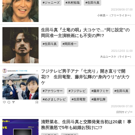
ジャニーズ
木村拓哉
生田斗真
2023/09/09 07:00
小林真一（フリーライター）
生田斗真『土竜の唄』大コケで…“同じ設定”の
岡田准一主演映画にも不安の声!?
生田斗真
岡田准一
2021/12/03 11:00
大山ユースケ（ライター）
フジテレビ男子アナ「七光り」開き直りで開
花!? 生田竜聖、藤井弘輝の“身内ウリ”が大ウ
ケ
アナウンサー
フジテレビ
藤井フミヤ
生田斗真
めざましテレビ
生田竜聖
藤井弘輝
2020/06/09 07:00
日刊サイゾー
清野菜名、生田斗真と交際発覚当初は20歳！ 事
務所激怒で5年も結婚お預けに!?