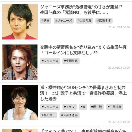
ジャニーズ事務所“危機管理”の甘さが露呈!?
生田斗真の「冗談NG」も後手に……
映画
ジャニーズ
生田斗真
広瀬すず
2017/10/29 06:00
交際中の清野菜名を“売り込み”まくる生田斗真
「ゴールインにも支障なし」!?
ジャニーズ
生田斗真
2017/01/15 08:00
嵐・櫻井翔が“168センチ”の長澤まさみと初共
演！ 北川景子と共演で「身長詐称疑惑」浮上
した過去
ジャニーズ
ドラマ
嵐
櫻井翔
生田斗真
北川景子
長澤まさみ
2016/10/12 16:00
「アイツと遊ぶな！」事務所幹部の厳命を守ら