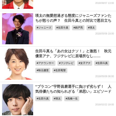
2018/08/07 13:00
瑛太の無愛想過ぎる態度にジャニーズファンた
ちが怒りの声？ 生田斗真との対比で悪目立ち
ジャニーズ
生田斗真
錦戸亮
瑛太
2018/05/09 19:00
生田斗真も「あの女はクソ！」と激怒！ 秋元
優里アナ、フジテレビに居場所なし……
アナウンサー
フジテレビ
女子アナ
生田斗真
秋元優里
生田竜聖
2018/05/09 06:00
“ブラコン”宇野昌磨選手に負けず劣らず！ 人
気俳優たちの知られざる「弟思い」エピソード
生田斗真
瑛太
高橋一生
2018/02/22 19:00