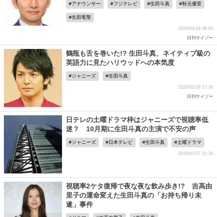
アナウンサー
フジテレビ
生田斗真
秋元優里
生田竜聖
2020/04/28 08:00
日刊サイゾー
鶴瓶も舌を巻いた!? 生田斗真、ネイティブ級の
英語力に見たハリウッドへの本気度
ジャニーズ
生田斗真
2020/02/28 17:30
日刊サイゾー
日テレの土曜ドラマ枠はジャニーズで視聴率低
迷？ 10月期に生田斗真の主演で不安の声
ジャニーズ
日本テレビ
生田斗真
土曜ドラマ
2019/07/27 21:30
視聴率2ケタ復帰で夜な夜な飲み歩き!? 吉高由
里子の運命変えた生田斗真の「お持ち帰り未
遂」事件