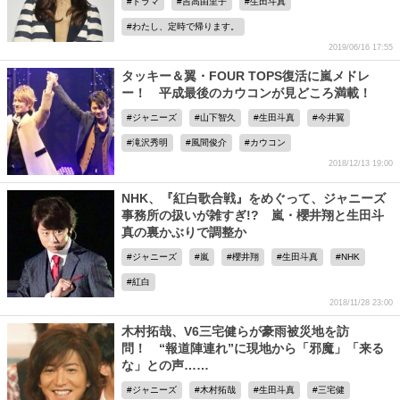
ドラマ
吉高由里子
生田斗真
わたし、定時で帰ります。
2019/06/16 17:55
タッキー＆翼・FOUR TOPS復活に嵐メドレ
ー！ 平成最後のカウコンが見どころ満載！
ジャニーズ
山下智久
生田斗真
今井翼
滝沢秀明
風間俊介
カウコン
2018/12/13 19:00
NHK、『紅白歌合戦』をめぐって、ジャニーズ
事務所の扱いが雑すぎ!? 嵐・櫻井翔と生田斗
真の裏かぶりで調整か
ジャニーズ
嵐
櫻井翔
生田斗真
NHK
紅白
2018/11/28 23:00
木村拓哉、V6三宅健らが豪雨被災地を訪
問！ “報道陣連れ”に現地から「邪魔」「来る
な」との声……
ジャニーズ
木村拓哉
生田斗真
三宅健