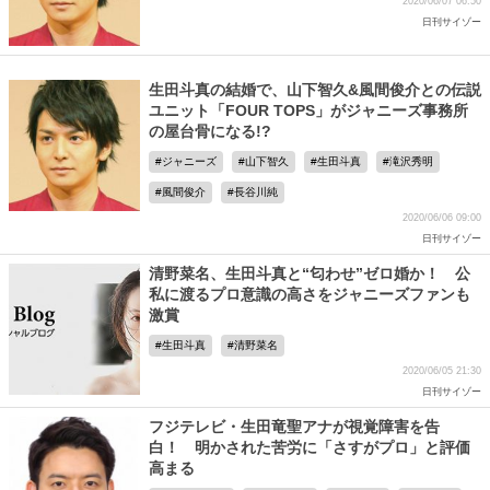
2020/06/07 06:50
日刊サイゾー
生田斗真の結婚で、山下智久&風間俊介との伝説
ユニット「FOUR TOPS」がジャニーズ事務所
の屋台骨になる!?
ジャニーズ
山下智久
生田斗真
滝沢秀明
風間俊介
長谷川純
2020/06/06 09:00
日刊サイゾー
清野菜名、生田斗真と“匂わせ”ゼロ婚か！ 公
私に渡るプロ意識の高さをジャニーズファンも
激賞
生田斗真
清野菜名
2020/06/05 21:30
日刊サイゾー
フジテレビ・生田竜聖アナが視覚障害を告
白！ 明かされた苦労に「さすがプロ」と評価
高まる