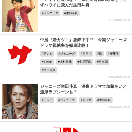
ずハワイに飛んだ生田斗真
ジャニーズ
生田斗真
2012/01/03 08:00
中居『婚カツ！』急降下中!? 今期ジャニーズ
ドラマ視聴率を徹底比較！
テレビ
ジャニーズ
ドラマ
嵐
櫻井翔
SMAP
木村拓哉
中居正広
松本潤
生田斗真
2009/05/05 08:00
ジャニーズ生田斗真 深夜ドラマで加藤あいと
濃厚ラブシーンも？
テレビ
ジャニーズ
ドラマ
生田斗真
2009/03/20 08:00