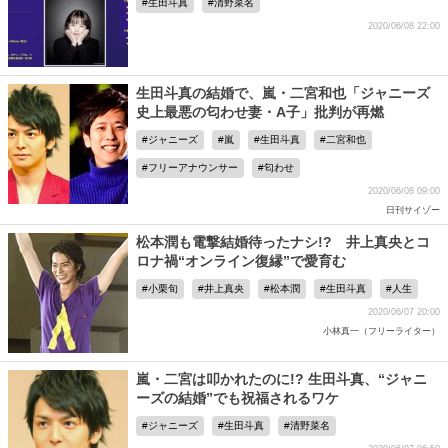
生田斗真
清野菜名
2020/06/08 22:00
生田斗真の結婚で、嵐・二宮和也「ジャニーズ
史上最悪の匂わせ妻・A子」批判が再燃
ジャニーズ
嵐
生田斗真
二宮和也
フリーアナウンサー
匂わせ
2020/06/08 09:00
日刊サイゾー
松本潤も電撃結婚待ったナシ!? 井上真央とコ
ロナ禍“オンライン復縁”で愛育む
小栗旬
井上真央
松本潤
生田斗真
人生
2020/06/07 20:00
小林真一（フリーライター）
嵐・二宮は叩かれたのに!? 生田斗真、“ジャニ
ーズの結婚”でも祝福されるワケ
ジャニーズ
生田斗真
清野菜名