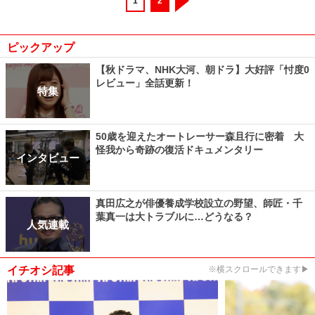
1
2
ピックアップ
【秋ドラマ、NHK大河、朝ドラ】大好評「忖度0
レビュー」全話更新！
特集
50歳を迎えたオートレーサー森且行に密着 大
怪我から奇跡の復活ドキュメンタリー
インタビュー
真田広之が俳優養成学校設立の野望、師匠・千
葉真一は大トラブルに…どうなる？
人気連載
イチオシ記事
※横スクロールできます▶