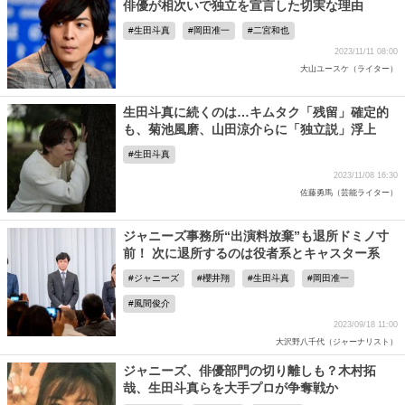
俳優が相次いで独立を宣言した切実な理由
生田斗真
岡田准一
二宮和也
2023/11/11 08:00
大山ユースケ（ライター）
生田斗真に続くのは…キムタク「残留」確定的
も、菊池風磨、山田涼介らに「独立説」浮上
生田斗真
2023/11/08 16:30
佐藤勇馬（芸能ライター）
ジャニーズ事務所“出演料放棄”も退所ドミノ寸
前！ 次に退所するのは役者系とキャスター系
ジャニーズ
櫻井翔
生田斗真
岡田准一
風間俊介
2023/09/18 11:00
大沢野八千代（ジャーナリスト）
ジャニーズ、俳優部門の切り離しも？木村拓
哉、生田斗真らを大手プロが争奪戦か