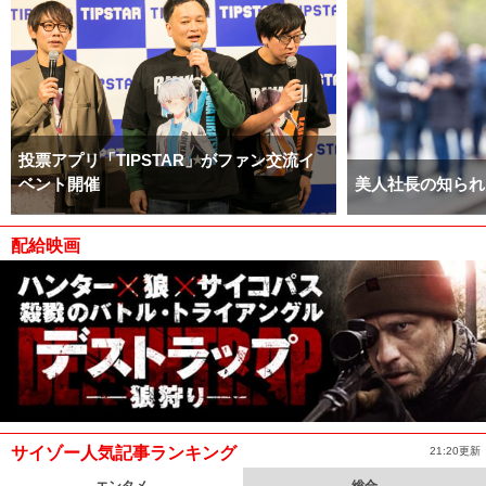
投票アプリ「TIPSTAR」がファン交流イ
ベント開催
美人社長の知られ
配給映画
サイゾー人気記事ランキング
21:20更新
エンタメ
総合