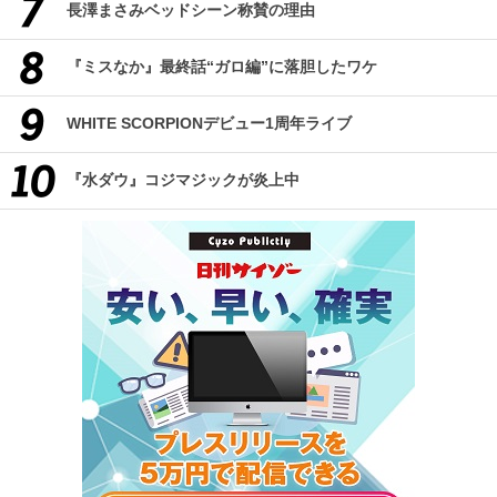
長澤まさみベッドシーン称賛の理由
『ミスなか』最終話“ガロ編”に落胆したワケ
WHITE SCORPIONデビュー1周年ライブ
『水ダウ』コジマジックが炎上中