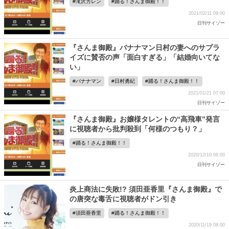
滝沢カレン
踊る！さんま御殿！！
2021/02/11 09:00
日刊サイゾー
『さんま御殿』バナナマン日村の妻へのサプラ
イズに賛否の声「面白すぎる」「結婚向いてな
い」
バナナマン
日村勇紀
踊る！さんま御殿！！
2021/01/21 07:00
日刊サイゾー
『さんま御殿』お嬢様タレントの“高飛車”発言
に視聴者から批判殺到「何様のつもり？」
踊る！さんま御殿！！
2020/12/10 06:00
日刊サイゾー
炎上商法に失敗!? 須田亜香里『さんま御殿』で
の唐突な毒舌に視聴者がドン引き
須田亜香里
踊る！さんま御殿！！
2020/11/19 08:00