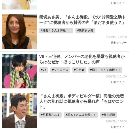
日刊サイゾー
熊切あさ美、『さんま御殿』での“片岡愛之助ト
ーク”に視聴者から賛否の声「まだネタ使う？」
踊る！さんま御殿！！
熊切あさ美
2020/11/12 07:00
日刊サイゾー
V6・三宅健、メンバーの老化を暴露も視聴者か
らはなぜか「ほっこりした」の声
V6
ジャニーズ
三宅健
踊る！さんま御殿！！
2020/09/16 21:00
日刊サイゾー
『さんま御殿』ボディビルダー横川尚隆の元恋
人との別れ話に視聴者から呆れ声「もはやコン
ト」
明石家さんま
踊る！さんま御殿！！
横川尚隆
2020/09/10 00:00
日刊サイゾー