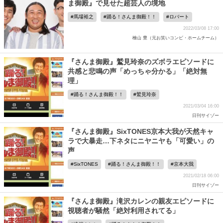
ま御殿』で見せた超芸人の境地
馬場裕之
踊る！さんま御殿！！
ロバート
2022/03/08 17:00
檜山 豊（元お笑いコンビ・ホームチーム）
『さんま御殿』鷲見玲奈のズボラエピソードに
共感と悲鳴の声「めっちゃ分かる」「絶対無
理」
踊る！さんま御殿！！
鷲見玲奈
2021/03/04 16:00
日刊サイゾー
『さんま御殿』SixTONES京本大我が天然キャ
ラで大暴走…下ネタにニヤニヤも「可愛い」の
声
SixTONES
踊る！さんま御殿！！
京本大我
2021/02/18 06:00
日刊サイゾー
『さんま御殿』滝沢カレンの親友エピソードに
視聴者が騒然「絶対利用されてる」