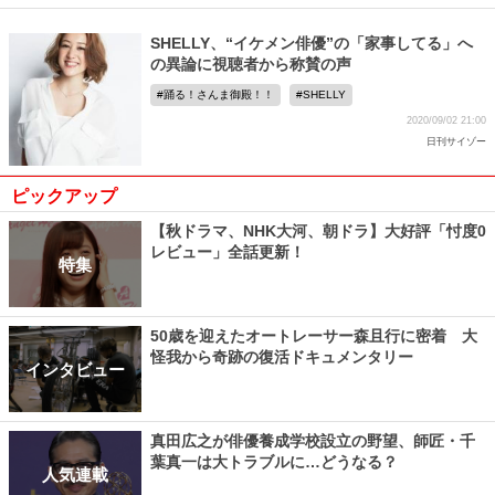
SHELLY、“イケメン俳優”の「家事してる」へ
の異論に視聴者から称賛の声
踊る！さんま御殿！！
SHELLY
2020/09/02 21:00
日刊サイゾー
ピックアップ
【秋ドラマ、NHK大河、朝ドラ】大好評「忖度0
レビュー」全話更新！
特集
50歳を迎えたオートレーサー森且行に密着 大
怪我から奇跡の復活ドキュメンタリー
インタビュー
真田広之が俳優養成学校設立の野望、師匠・千
葉真一は大トラブルに…どうなる？
人気連載