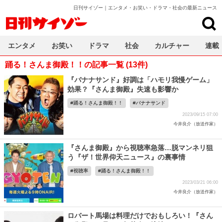
日刊サイゾー｜エンタメ・お笑い・ドラマ・社会の最新ニュース
日刊サイゾー
エンタメ
お笑い
ドラマ
社会
カルチャー
連載
踊る！さんま御殿！！の記事一覧 (13件)
『バナナサンド』好調は「ハモリ我慢ゲーム」
効果？『さんま御殿』失速も影響か
踊る！さんま御殿！！
バナナサンド
2023/09/15 07:00
今井良介（放送作家）
『さんま御殿』から視聴率急落…脱マンネリ狙
う『ザ！世界仰天ニュース』の裏事情
視聴率
踊る！さんま御殿！！
2023/03/21 06:00
今井良介（放送作家）
ロバート馬場は料理だけでおもしろい！『さん