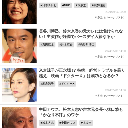
日本テレビ
NHK
本多圭
中森明菜
2024/06/04 11:00
本多圭（ジャーナリスト）
長谷川博己、鈴木京香の元カレには負けられな
い ! 主演作が好調でバースデイ入籍なるか
真田広之
鈴木京香
長谷川博己
2024/05/06 14:00
本多圭（ジャーナリスト）
米倉涼子が正念場 !? 持病、経営トラブルを乗り
越え、映画『ドクターⅩ』は成功となるか？
米倉涼子
ドクターX
2024/05/04 14:00
本多圭（ジャーナリスト）
中田カウス、松本人志や吉本元会長へ猛口撃も
「かなり不評」のワケ
松本人志
中田カウス
本多圭