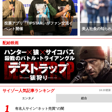
投票アプリ「TIPSTAR」がファン交流イ
ベント開催
美人社長の知られ
配給映画
サイゾー人気記事ランキング
16:20更新
エンタメ
総合
有名人サイン“ネット売買”の闇