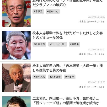
志村けんをめぐる「デマ情報拡散事件」を生ん
だクラブママの嫉妬心
本多圭
志村けん
2024/03/10 13:00
本多圭（ジャーナリスト）
松本人志騒動で株を上げたビートたけしと文春
とのビミョーな関係
松本人志
ビートたけし
本多圭
2024/02/28 09:00
本多圭（ジャーナリスト）
松本人志問題の裏に「吉本興業・大﨑一派」潰
しを画策する男の存在
松本人志
吉本興業
本多圭
2024/02/13 12:00
本多圭（ジャーナリスト）
二宮和也、岡田准一、生田斗真、風間俊介…
「脱ジャニーズ組」の活躍で追従者が続出か