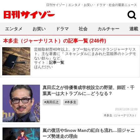
日刊サイゾー｜エンタメ・お笑い・ドラマ・社会の最新ニュース
日刊サイゾー
エンタメ
お笑い
ドラマ
社会
カルチャー
連載
本多圭（ジャーナリスト）の記事一覧 (246件)
芸能取材歴40年以上、タブー知らずのベテランジャーナリス
ト。主な著書に『 スキャンダルにまみれた芸能界のトンデモ
ない奴ら』など。
サイト：
記事一覧
ほんだけい
真田広之が俳優養成学校設立の野望、師匠・千
葉真一は大トラブルに…どうなる？
真田広之
本多圭
2024/12/26 12:00
本多圭（ジャーナリスト）
嵐の復活やSnow Manの紅白も流れ…旧ジャニ
ーズ勢迷走の理由