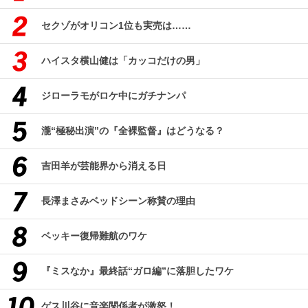
セクゾがオリコン1位も実売は……
ハイスタ横山健は「カッコだけの男」
ジローラモがロケ中にガチナンパ
瀧“極秘出演”の『全裸監督』はどうなる？
吉田羊が芸能界から消える日
長澤まさみベッドシーン称賛の理由
ベッキー復帰難航のワケ
『ミスなか』最終話“ガロ編”に落胆したワケ
ゲス川谷に音楽関係者が激怒！