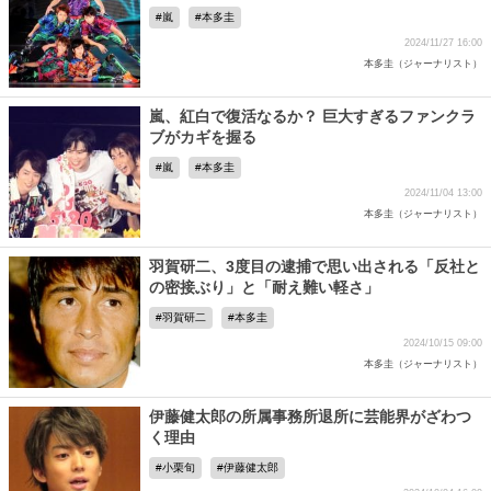
嵐
本多圭
2024/11/27 16:00
本多圭（ジャーナリスト）
嵐、紅白で復活なるか？ 巨大すぎるファンクラ
ブがカギを握る
嵐
本多圭
2024/11/04 13:00
本多圭（ジャーナリスト）
羽賀研二、3度目の逮捕で思い出される「反社と
の密接ぶり」と「耐え難い軽さ」
羽賀研二
本多圭
2024/10/15 09:00
本多圭（ジャーナリスト）
伊藤健太郎の所属事務所退所に芸能界がざわつ
く理由
小栗旬
伊藤健太郎