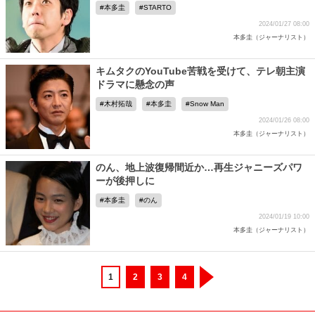
本多圭
STARTO
2024/01/27 08:00
本多圭（ジャーナリスト）
キムタクのYouTube苦戦を受けて、テレ朝主演
ドラマに懸念の声
木村拓哉
本多圭
Snow Man
2024/01/26 08:00
本多圭（ジャーナリスト）
のん、地上波復帰間近か…再生ジャニーズパワ
ーが後押しに
本多圭
のん
2024/01/19 10:00
本多圭（ジャーナリスト）
1
2
3
4