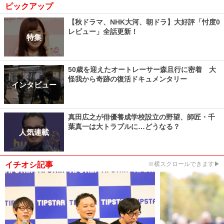
ピックアップ
【秋ドラマ、NHK大河、朝ドラ】大好評「忖度0
レビュー」全話更新！
特集
50歳を迎えたオートレーサー森且行に密着 大
怪我から奇跡の復活ドキュメンタリー
インタビュー
真田広之が俳優養成学校設立の野望、師匠・千
葉真一は大トラブルに…どうなる？
人気連載
イチオシ記事
※横スクロールできます▶