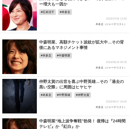
ー増大も一因か
広末涼子
本多圭
2024/07/04 13:00
本多圭（ジャーナリスト）
中森明菜、高額チケット波紋が拡大中…その背
後にあるマネジメント事情
本多圭
中森明菜
2024/06/18 09:30
本多圭（ジャーナリスト）
仲野太賀の出世を喜ぶ中野英雄…その「過去の
黒い交際」に周囲はヒヤヒヤ
本多圭
中野英雄
仲野太賀
2024/06/17 19:00
本多圭（ジャーナリスト）
中森明菜“地上波争奪戦”勃発！ 復帰は『24時間
テレビ』か『紅白』か