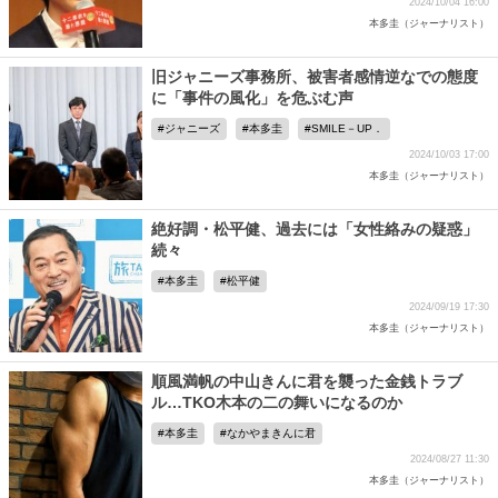
2024/10/04 16:00
本多圭（ジャーナリスト）
旧ジャニーズ事務所、被害者感情逆なでの態度
に「事件の風化」を危ぶむ声
ジャニーズ
本多圭
SMILE－UP．
2024/10/03 17:00
本多圭（ジャーナリスト）
絶好調・松平健、過去には「女性絡みの疑惑」
続々
本多圭
松平健
2024/09/19 17:30
本多圭（ジャーナリスト）
順風満帆の中山きんに君を襲った金銭トラブ
ル…TKO木本の二の舞いになるのか
本多圭
なかやまきんに君
2024/08/27 11:30
本多圭（ジャーナリスト）