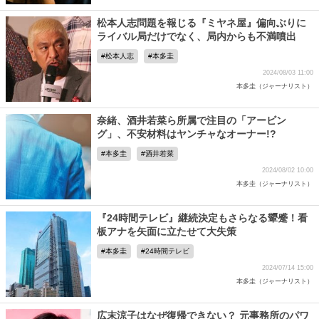
松本人志問題を報じる『ミヤネ屋』偏向ぶりに
ライバル局だけでなく、局内からも不満噴出
松本人志
本多圭
2024/08/03 11:00
本多圭（ジャーナリスト）
奈緒、酒井若菜ら所属で注目の「アービン
グ」、不安材料はヤンチャなオーナー!?
本多圭
酒井若菜
2024/08/02 10:00
本多圭（ジャーナリスト）
『24時間テレビ』継続決定もさらなる顰蹙！看
板アナを矢面に立たせて大失策
本多圭
24時間テレビ
2024/07/14 15:00
本多圭（ジャーナリスト）
広末涼子はなぜ復帰できない？ 元事務所のパワ