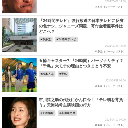
2024/05/03 14:00
本多圭（ジャーナリスト）
『24時間テレビ』強行放送の日本テレビに反省
の色ナシ…ジャニーズ問題、寄付金着服事件は
どこへ？
本多圭
24時間テレビ
2024/04/24 13:00
本多圭（ジャーナリスト）
五輪キャスター? 『24時間』パーソナリティ ?
「千鳥」大モテの理由とつきまとう不安
松本人志
千鳥
2024/04/11 09:00
本多圭（ジャーナリスト）
市川猿之助の代役にかん口令！「テレ朝を背負
う」天海祐希主演映画の行方
天海祐希
市川猿之助
2024/04/10 07:00
本多圭（ジャーナリスト）