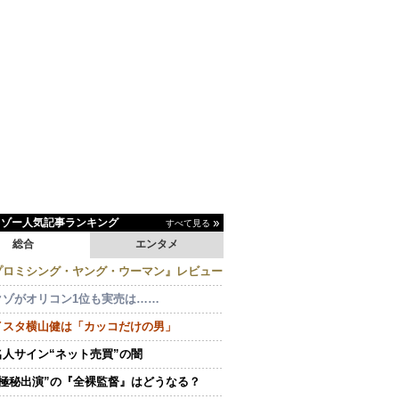
イゾー人気記事ランキング
すべて見る
総合
エンタメ
プロミシング・ヤング・ウーマン』レビュー
クゾがオリコン1位も実売は……
イスタ横山健は「カッコだけの男」
名人サイン“ネット売買”の闇
“極秘出演”の『全裸監督』はどうなる？