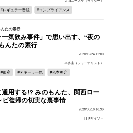
大山ユースケ（ライター）
レギュラー番組
コンプライアンス
もんたの素行
ラ一気飲み事件」で思い出す、“夜の
のもんたの素行
2020/12/24 12:00
本多圭（ジャーナリスト）
銀座
テキーラ一気
光本勇介
通用する!? みのもんた、関西ロー
レビ復帰の切実な裏事情
2020/08/10 10:30
日刊サイゾー