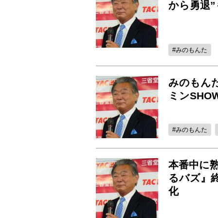
から勇退
みのもんた
みのもん
ミンSHO
みのもんた
本番中に
るバズ』終
化