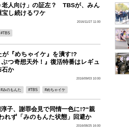
＝老人向け」の証左？ TBSが、みん
重宝し続けるワケ
2016/11/27 11:00
TBS
たが『めちゃイケ』を潰す!?
どうぶつ奇想天外！』復活特番はレギュ
布石か
2016/09/03 10:00
みのもんた
TBS
めちゃイケ
淳子、謝罪会見で同情一色に!?“親
問われず「みのもんた状態」回避か
2016/08/25 16:00