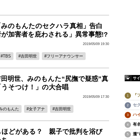
「みのもんたのセクハラ真相」告白
が加害者を庇わされる」異常事態!?
2019/05/09 19:30
TBS
吉田明世
フリーアナウンサー
吉田明世、みのもんた“尻撫で疑惑”真
サ
「うそつけ！」の大合唱
『
2019/05/09 17:30
セ
みのもんた
女子アナ
吉田明世
ハ
有
もほどがある？ 親子で批判を浴び
瀧
たち