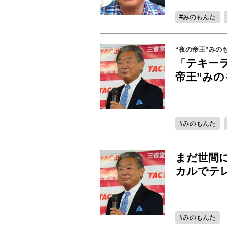
みのもんた
“夜の帝王”みの
「テキー
帝王”み
みのもんた
まだ世間に
カルでテ
みのもんた