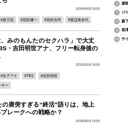
源
2019/04/09 19:00
ジ
貴乃花
花田優一
花田光司
渡辺美奈代
森
長
サ
は、みのもんたのセクハラ」で大丈
TBS・吉田明世アナ、フリー転身後の
…
2019/02/04 16:00
女子アナ
TBS
吉田明世
ンサー
たの唐突すぎる“終活”語りは、地上
再ブレークへの戦略か？
2018/09/24 14:00