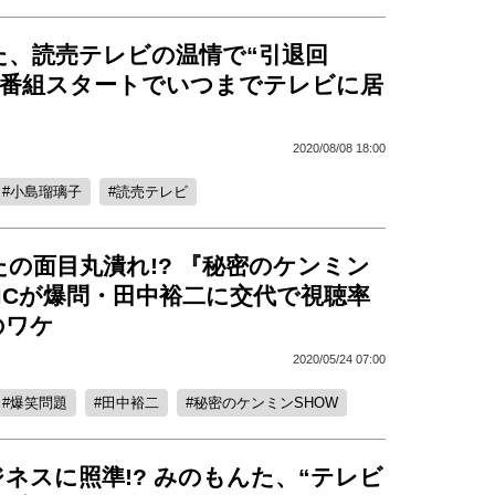
た、読売テレビの温情で“引退回
新冠番組スタートでいつまでテレビに居
2020/08/08 18:00
小島瑠璃子
読売テレビ
の面目丸潰れ!? 『秘密のケンミン
MCが爆問・田中裕二に交代で視聴率
のワケ
2020/05/24 07:00
爆笑問題
田中裕二
秘密のケンミンSHOW
ネスに照準!? みのもんた、“テレビ