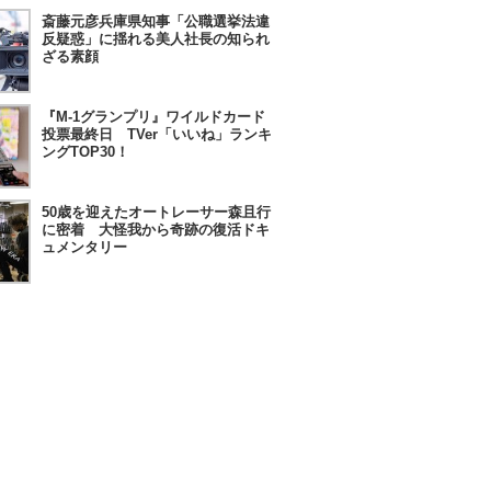
斎藤元彦兵庫県知事「公職選挙法違
反疑惑」に揺れる美人社長の知られ
ざる素顔
『M-1グランプリ』ワイルドカード
投票最終日 TVer「いいね」ランキ
ングTOP30！
50歳を迎えたオートレーサー森且行
に密着 大怪我から奇跡の復活ドキ
ュメンタリー