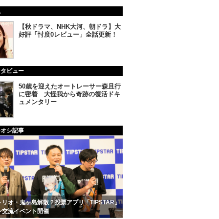
集
【秋ドラマ、NHK大河、朝ドラ】大
好評「忖度0レビュー」全話更新！
ンタビュー
50歳を迎えたオートレーサー森且行
に密着 大怪我から奇跡の復活ドキ
ュメンタリー
チオシ記事
リオ・鬼ヶ島解散？投票アプリ「TIPSTAR」
ン交流イベント開催