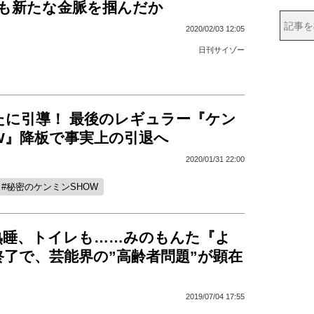
”も新たな金脈を掴んだか
2020/02/03 12:05
日刊サイゾー
たに引導！ 最後のレギュラー『ケン
W』降板で事実上の引退へ
2020/01/31 22:00
秘密のケンミンSHOW
熟睡、トイレも……みのもんた『よ
了で、芸能界の”高齢者問題”が顕在
2019/07/04 17:55