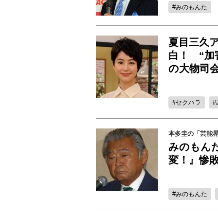
みのもんた
夏目三久
白！ “加
の大物司
セクハラ
本多圭の「芸能
みのもんた
変！』惨
みのもんた