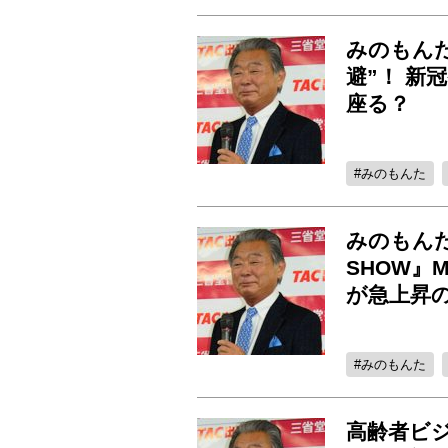
みのもん
避”！ 
座る？
みのもんた
みのもんた
SHOW』
が急上昇
みのもんた
高齢者ビジ