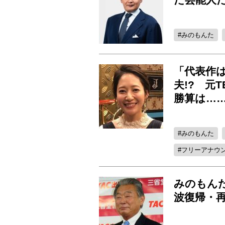
みのもんた
「代表作
夫!? 元
勝算は…
みのもんた
フリーアナウ
みのもん
波復帰・