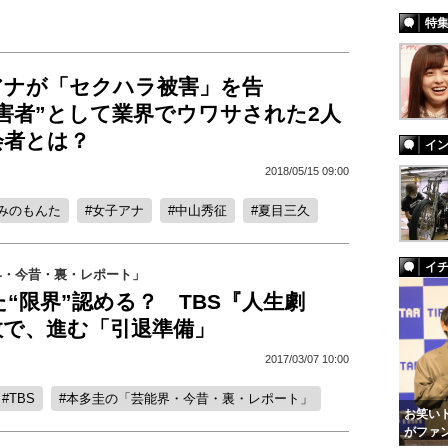
特
アナが「セクハラ被害」を告
害者”として業界でウワサされた2人
会者とは？
イ
2018/05/15 09:00
みのもんた
女子アナ
中山秀征
夏目三久
イ
界・今昔・裏・レポート」
“限界”認める？ TBS『人生劇
敗で、進む「引退準備」
2017/03/07 10:00
TBS
本多圭の「芸能界・今昔・裏・レポート」
お笑いト
がファ