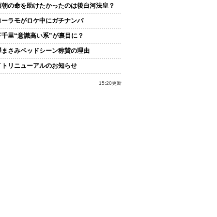
頼朝の命を助けたかったのは後白河法皇？
ローラモがロケ中にガチナンパ
下千里“意識高い系”が裏目に？
澤まさみベッドシーン称賛の理由
イトリニューアルのお知らせ
15:20更新