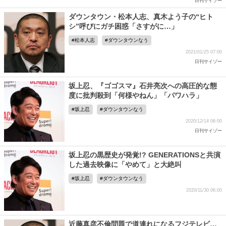
日刊サイゾー
ダウンタウン・松本人志、真木よう子の“ヒト
シ”呼びにガチ困惑「さすがに…」
松本人志
ダウンタウンなう
2021/01/25 07:00
日刊サイゾー
坂上忍、『ゴゴスマ』石井亮次への高圧的な態
度に批判殺到「何様やねん」「パワハラ」
坂上忍
ダウンタウンなう
2020/12/14 06:00
日刊サイゾー
坂上忍の黒歴史が発覚!? GENERATIONSと共演
した過去映像に「やめて」と大絶叫
坂上忍
ダウンタウンなう
2020/11/30 06:00
近藤真彦不倫問題で道連れになるフジテレビ…