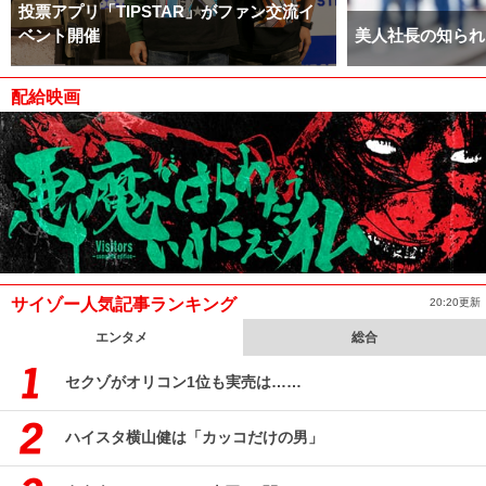
投票アプリ「TIPSTAR」がファン交流イ
ベント開催
美人社長の知られ
配給映画
サイゾー人気記事ランキング
20:20更新
エンタメ
総合
セクゾがオリコン1位も実売は……
ハイスタ横山健は「カッコだけの男」