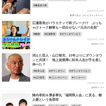
魔改造の夜
2020/07/07 21:00
飲用てれび（テレビウォッチャー）
広瀬香美がバラエティで再ブレーク!? ぶっち
ゃけトーク解禁も一切出せない“元夫の名前”
離婚
広瀬香美
ダウンタウンなう
2020/07/07 19:00
日刊サイゾー
消えた芸人・山口智充、10年ぶりにダウンタウ
ンと共演！ 地上波復帰に松本人志が手を差し
伸べた？
松本人志
ダウンタウン
ダウンタウンなう
山口智充
にじいろジーン
リンカーン
2020/04/24 11:00
日刊サイゾー
陣内孝則＆博多華丸「福岡県人会」に見る、郷
土愛という免罪符