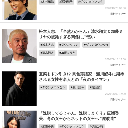
木村拓哉
三浦翔平
ダウンタウンなう
2020/10/20 08:00
日刊サイゾー
松本人志、「全然わからん」清水翔太＆加藤ミ
リヤの複雑すぎる関係に戸惑い
松本人志
ダウンタウン
ダウンタウンなう
清水翔太
加藤ミリヤ
2020/09/13 12:00
日刊サイゾー
夏菜もドン引き!? 異色落語家・瀧川鯉斗に期待
される女性有名人との「夜のタイマン」
ダウンタウンなう
瀧川鯉斗
落語家
2020/08/02 17:30
日刊サイゾー
「逸脱してるじゃん。逸脱しまくり」広瀬香
美、冬の女王からネットの女王へ “魔改造”
広瀬香美
ダウンタウンなう
伊藤沙莉