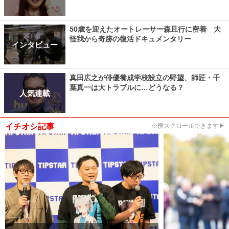
50歳を迎えたオートレーサー森且行に密着 大
怪我から奇跡の復活ドキュメンタリー
インタビュー
真田広之が俳優養成学校設立の野望、師匠・千
葉真一は大トラブルに…どうなる？
人気連載
イチオシ記事
※横スクロールできます▶