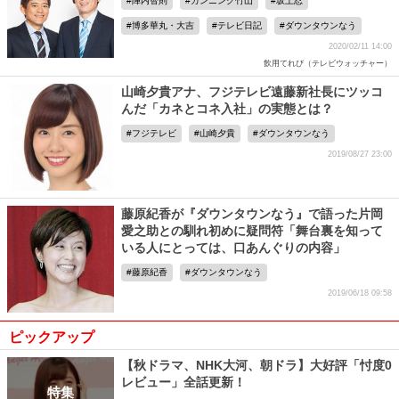
陣内智則
カンニング竹山
坂上忍
博多華丸・大吉
テレビ日記
ダウンタウンなう
2020/02/11 14:00
飲用てれび（テレビウォッチャー）
山崎夕貴アナ、フジテレビ遠藤新社長にツッコ
んだ「カネとコネ入社」の実態とは？
フジテレビ
山崎夕貴
ダウンタウンなう
2019/08/27 23:00
藤原紀香が『ダウンタウンなう』で語った片岡
愛之助との馴れ初めに疑問符「舞台裏を知って
いる人にとっては、口あんぐりの内容」
藤原紀香
ダウンタウンなう
2019/06/18 09:58
ピックアップ
【秋ドラマ、NHK大河、朝ドラ】大好評「忖度0
レビュー」全話更新！
特集