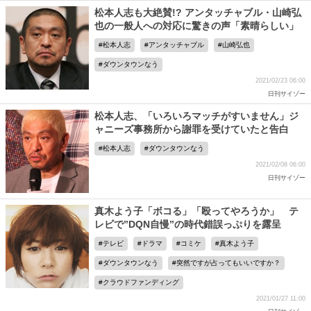
松本人志も大絶賛!? アンタッチャブル・山崎弘
也の一般人への対応に驚きの声「素晴らしい」
松本人志
アンタッチャブル
山崎弘也
ダウンタウンなう
2021/02/23 06:00
日刊サイゾー
松本人志、「いろいろマッチがすいません」ジ
ャニーズ事務所から謝罪を受けていたと告白
松本人志
ダウンタウンなう
2021/02/08 06:00
日刊サイゾー
真木よう子「ボコる」「殴ってやろうか」 テ
レビで”DQN自慢”の時代錯誤っぷりを露呈
テレビ
ドラマ
コミケ
真木よう子
ダウンタウンなう
突然ですが占ってもいいですか？
クラウドファンディング
2021/01/27 11:00