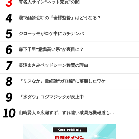
有名人サイン“ネット売買”の闇
瀧“極秘出演”の『全裸監督』はどうなる？
ジローラモがロケ中にガチナンパ
森下千里“意識高い系”が裏目に？
長澤まさみベッドシーン称賛の理由
『ミスなか』最終話“ガロ編”に落胆したワケ
『水ダウ』コジマジックが炎上中
山崎賢人＆広瀬すず、すれ違い破局危機報道も…