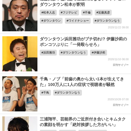
ダウンタウン松本が釈明
松本人志
フジテレビ
不倫
近藤真彦
ダウンタウン
ワイドナショー
ダウンタウンなう
2020/11/22 09:00
ダウンタウン浜田雅功がブチ切れ!? 伊藤沙莉の
ポンコツぶりに「一発殴らせろ」
浜田雅功
ダウンタウンなう
伊藤沙莉
2020/11/10 06:00
日刊サイゾー
千鳥・ノブ「前歯の奥から太い1本が生えてき
た」100万人に1人の症状で視聴者が騒然
千鳥
ダウンタウンなう
2020/10/26 07:00
日刊サイゾー
三浦翔平、芸能界のご近所付き合いとキムタク
の素顔を明かす「絶対挨拶した方がいい」