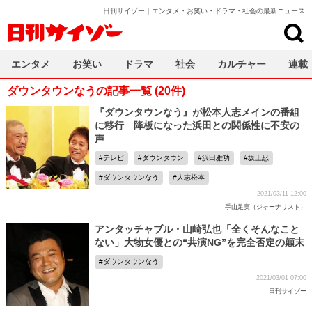
日刊サイゾー｜エンタメ・お笑い・ドラマ・社会の最新ニュース
日刊サイゾー
エンタメ
お笑い
ドラマ
社会
カルチャー
連載
ダウンタウンなうの記事一覧 (20件)
『ダウンタウンなう』が松本人志メインの番組
に移行 降板になった浜田との関係性に不安の
声
テレビ
ダウンタウン
浜田雅功
坂上忍
ダウンタウンなう
人志松本
2021/03/11 12:00
手山足実（ジャーナリスト）
アンタッチャブル・山崎弘也「全くそんなこと
ない」大物女優との“共演NG”を完全否定の顛末
ダウンタウンなう
2021/03/01 07:00
日刊サイゾー