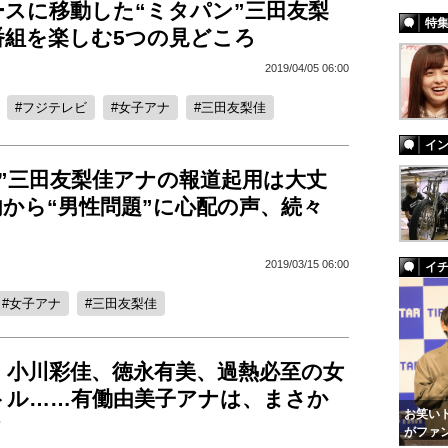
ースに移動した“ミタパン”三田友梨
特
番組を楽しむ5つの見どころ
2019/04/05 06:00
フジテレビ
女子アナ
三田友梨佳
イ
ン”三田友梨佳アナの報道起用は大丈
から“男性問題”に心配の声、続々
2019/03/15 06:00
イ
女子アナ
三田友梨佳
、小川彩佳、徳永有美、過熱必至の女
トル……有働由美子アナは、まさか
お笑いト
？
がファ