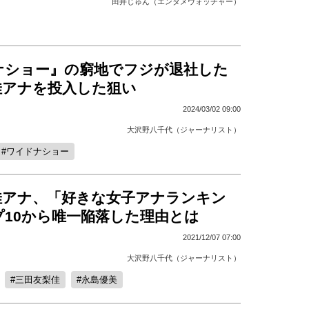
田井じゅん（エンタメウォッチャー）
ナショー』の窮地でフジが退社した
佳アナを投入した狙い
2024/03/02 09:00
大沢野八千代（ジャーナリスト）
ワイドナショー
佳アナ、「好きな女子アナランキン
プ10から唯一陥落した理由とは
2021/12/07 07:00
大沢野八千代（ジャーナリスト）
三田友梨佳
永島優美