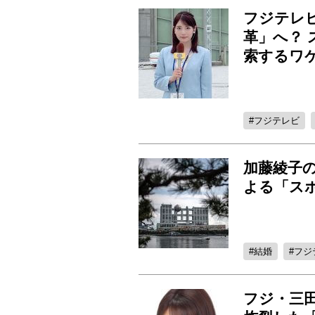
フジテレ
革」へ？ 
索するワ
フジテレビ
加藤綾子
よる「ス
結婚
フジ
フジ・三