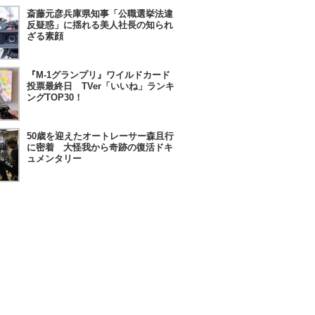
斎藤元彦兵庫県知事「公職選挙法違
反疑惑」に揺れる美人社長の知られ
ざる素顔
『M-1グランプリ』ワイルドカード
投票最終日 TVer「いいね」ランキ
ングTOP30！
50歳を迎えたオートレーサー森且行
に密着 大怪我から奇跡の復活ドキ
ュメンタリー