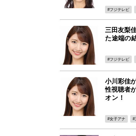
フジテレビ
三田友梨
た途端の
フジテレビ
小川彩佳が
性視聴者
オン！
女子アナ