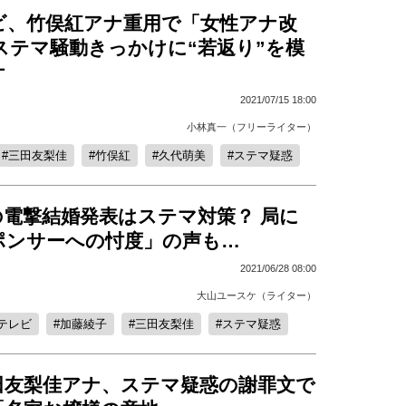
ビ、竹俣紅アナ重用で「女性アナ改
ステマ騒動きっかけに“若返り”を模
ケ
2021/07/15 18:00
小林真一（フリーライター）
三田友梨佳
竹俣紅
久代萌美
ステマ疑惑
の電撃結婚発表はステマ対策？ 局に
ポンサーへの忖度」の声も…
2021/06/28 08:00
大山ユースケ（ライター）
テレビ
加藤綾子
三田友梨佳
ステマ疑惑
田友梨佳アナ、ステマ疑惑の謝罪文で