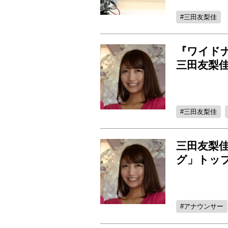
三田友梨佳
『ワイド
三田友梨
三田友梨佳
三田友梨
グ」トッ
アナウンサー