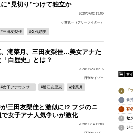
に“見切り”つけて独立か
2020/07/02 13:00
小林真一（フリーライター）
三田友梨佳
久代萌美
恵、滝菜月、三田友梨佳…美女アナた
な「白歴史」とは？
2020/05/23 10:15
サ
日刊サイゾー
女子アナウンサー
近江友里恵
滝菜月
『
倉
が三田友梨佳と激似に!? フジのニ
有
組で女子アナ人気争いが激化
セ
2020/05/14 12:00
ジ
日刊サイゾー