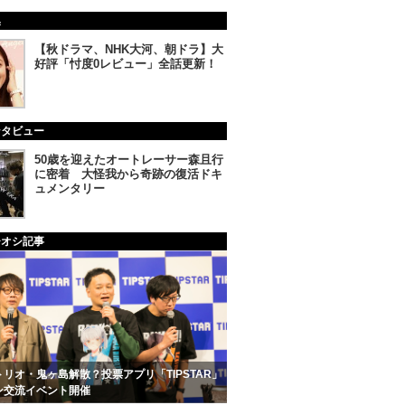
集
【秋ドラマ、NHK大河、朝ドラ】大
好評「忖度0レビュー」全話更新！
ンタビュー
50歳を迎えたオートレーサー森且行
に密着 大怪我から奇跡の復活ドキ
ュメンタリー
チオシ記事
リオ・鬼ヶ島解散？投票アプリ「TIPSTAR」
ン交流イベント開催