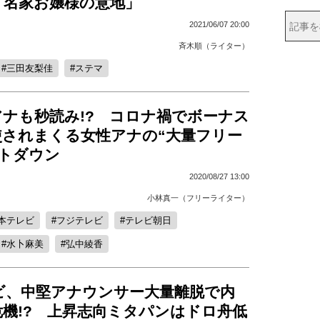
「名家お嬢様の意地」
2021/06/07 20:00
斉木順（ライター）
三田友梨佳
ステマ
アナも秒読み!? コロナ禍でボーナス
使されまくる女性アナの“大量フリー
ントダウン
2020/08/27 13:00
小林真一（フリーライター）
本テレビ
フジテレビ
テレビ朝日
水卜麻美
弘中綾香
ビ、中堅アナウンサー大量離脱で内
機!? 上昇志向ミタパンはドロ舟低