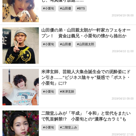
し、写真撮り放題……
小栗旬
山田優
BTS
2019/04/19 06:00
山田優の弟・山田親太朗が一軒家カフェをオー
プン！ 資金は義兄・小栗旬の懐から捻出か
小栗旬
山田優
山田親太郎
2019/04/10 11:00
米津玄師、芸能人大集合誕生会での泥酔姿にド
ン引き……“ビジネス陰キャ”疑惑で「ポスト・
小栗旬」に!?
小栗旬
米津玄師
2019/04/10 09:00
二階堂ふみが「平成」「令和」と世代をまたい
で乳首解禁!? 小栗旬との“濃厚なカラミ”も
小栗旬
二階堂ふみ
2019/04/02 17:00