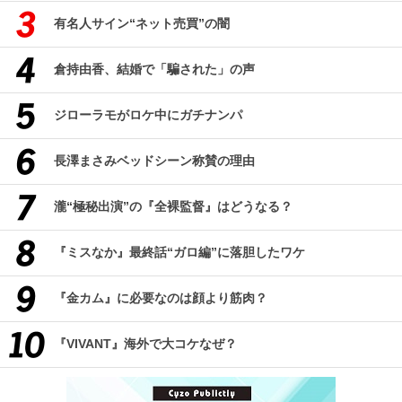
有名人サイン“ネット売買”の闇
倉持由香、結婚で「騙された」の声
ジローラモがロケ中にガチナンパ
長澤まさみベッドシーン称賛の理由
瀧“極秘出演”の『全裸監督』はどうなる？
『ミスなか』最終話“ガロ編”に落胆したワケ
『金カム』に必要なのは顔より筋肉？
『VIVANT』海外で大コケなぜ？