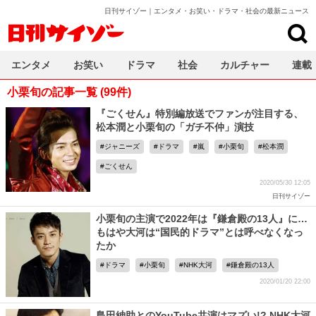
日刊サイゾー｜エンタメ・お笑い・ドラマ・社会の最新ニュース
日刊サイゾー
エンタメ
お笑い
ドラマ
社会
カルチャー
連載
小栗旬の記事一覧 (99件)
『ごくせん』特別編放送でファンが注目する、
松本潤と小栗旬の「ガチ不仲」演技
ジャニーズ
ドラマ
嵐
小栗旬
松本潤
ごくせん
2020/05/30 12:05
日刊サイゾー
小栗旬の主演で2022年は『鎌倉殿の13人』に…
もはや大河は“国民的ドラマ”とは呼べなくなっ
たか
ドラマ
小栗旬
NHK大河
鎌倉殿の13人
2020/01/20 22:00
島田紳助とのYouTube共演はマズい!? NHK大河