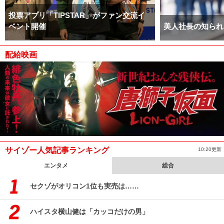
投票アプリ「TIPSTAR」がファン交流イ
ベント開催
美人社長の知られ
配給映画
サイゾー人気記事ランキング
10:20更新
エンタメ
総合
セクゾがオリコン1位も実売は……
ハイスタ横山健は「カッコだけの男」