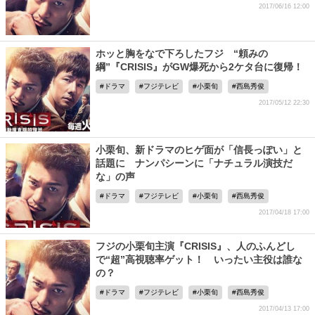
2017/06/16 12:00
ホッと胸をなで下ろしたフジ “頼みの
綱”『CRISIS』がGW爆死から2ケタ台に復帰！
ドラマ
フジテレビ
小栗旬
西島秀俊
2017/05/12 22:30
小栗旬、新ドラマのヒゲ面が「信長っぽい」と
話題に ナンパシーンに「ナチュラル演技だ
な」の声
ドラマ
フジテレビ
小栗旬
西島秀俊
2017/04/18 17:00
フジの小栗旬主演『CRISIS』、人のふんどし
で“超”高視聴率ゲット！ いったい主役は誰な
の？
ドラマ
フジテレビ
小栗旬
西島秀俊
2017/04/13 17:00