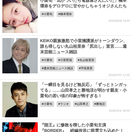
小栗旬「気がついたら電器屋さんにいた」橋本
環奈をデロデロに甘やかしちゃうオジさんたち
小栗旬
橋本環奈
2018/08/08 19:00
KEIKO親族激怒で小室擁護派がトーンダウン、
誰も得しない丸山桂里奈「尻出し」宣言……週
末芸能ニュース雑話
小栗旬
小室哲哉
丸山桂里奈
週末芸能ニュース雑話
宇垣美里
2018/07/07 12:00
「一瞬目を見るけど無反応」「ずっとトンガっ
てる」……山田孝之と勝地涼が明かす親友・小
栗旬の若い頃の印象が怖すぎる！
小栗旬
ラジオ
山田孝之
勝地涼
2018/03/11 09:00
『陸王』に惨敗を喫した小栗旬主演
『BORDER』 続編放送に暗雲立ち込めた！