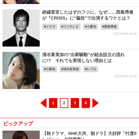
絶縁宣言したはずのフジに、なぜ……西島秀俊
が『CRISIS』に“脇役”で出演するワケとは？
ドラマ
フジテレビ
小栗旬
西島秀俊
2017/03/06 10:00
清水富美加の“出家騒動”が組合設立の流れ
に!? それでも実現しない理由とは
小栗旬
清水富美加
レプロ
2017/02/26 11:00
1
2
3
4
ピックアップ
【秋ドラマ、NHK大河、朝ドラ】大好評「忖度0