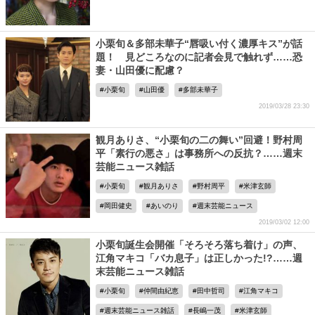
小栗旬＆多部未華子“唇吸い付く濃厚キス”が話
題！ 見どころなのに記者会見で触れず……恐
妻・山田優に配慮？
小栗旬
山田優
多部未華子
2019/03/28 23:30
観月ありさ、“小栗旬の二の舞い”回避！野村周
平「素行の悪さ」は事務所への反抗？……週末
芸能ニュース雑話
小栗旬
観月ありさ
野村周平
米津玄師
岡田健史
あいのり
週末芸能ニュース
2019/03/02 12:00
小栗旬誕生会開催「そろそろ落ち着け」の声、
江角マキコ「バカ息子」は正しかった!?……週
末芸能ニュース雑話
小栗旬
仲間由紀恵
田中哲司
江角マキコ
週末芸能ニュース雑話
長嶋一茂
米津玄師