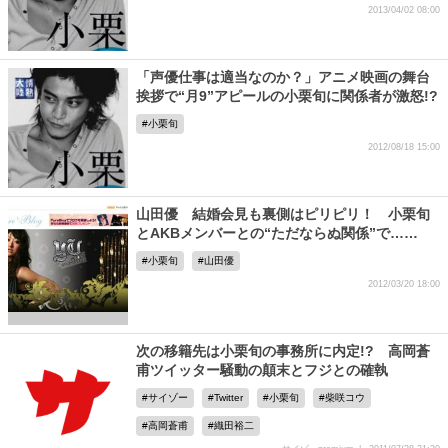
2013/04/02 08:00
「声優仕事は適当なのか？」アニメ映画の舞台
挨拶で“月9”アピールの小栗旬に関係者が激怒!?
小栗旬
2012/08/18 15:00
山田優 結婚会見も裏側はピリピリ！ 小栗旬
とAKBメンバーとの“ただならぬ関係”で……
小栗旬
山田優
2012/03/20 18:00
次の移籍先は小栗旬の事務所に内定!? 高岡蒼
甫ツイッター騒動の顛末とフジとの確執
サイゾー
Twitter
小栗旬
柴咲コウ
高岡蒼甫
織田裕二