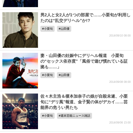
男2人と女2人が1つの部屋で……小栗旬が利用し
たのは“乱交デリヘル”か!?
小栗旬
山田優
2014/09/10 08:00
妻・山田優の妊娠中にデリヘル報道 小栗旬
の“セックス依存度”「風俗で遊び慣れている証
拠も……」
小栗旬
山田優
2014/09/08 08:00
佐々木主浩＆榎本加奈子の娘が自殺未遂、小栗
旬に“デリ風”報道、金子賢の体がデカイ……芸
能界の危うい男たち
小栗旬
週末芸能ニュース雑話
2014/09/06 15:00