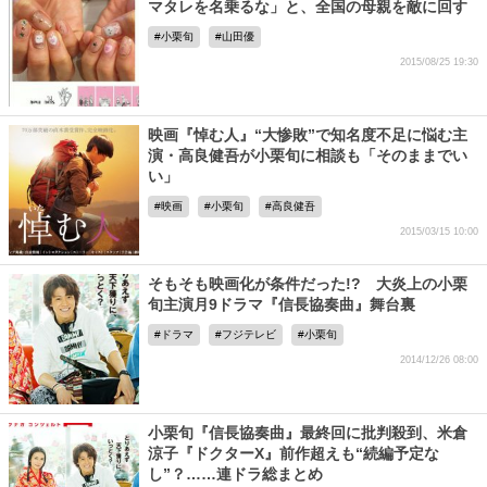
マタレを名乗るな」と、全国の母親を敵に回す
小栗旬
山田優
2015/08/25 19:30
映画『悼む人』“大惨敗”で知名度不足に悩む主
演・高良健吾が小栗旬に相談も「そのままでい
い」
映画
小栗旬
高良健吾
2015/03/15 10:00
そもそも映画化が条件だった!? 大炎上の小栗
旬主演月9ドラマ『信長協奏曲』舞台裏
ドラマ
フジテレビ
小栗旬
2014/12/26 08:00
小栗旬『信長協奏曲』最終回に批判殺到、米倉
涼子『ドクターX』前作超えも“続編予定な
し”？……連ドラ総まとめ