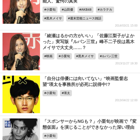
能人、驚愕の真実
小栗旬
山田優
AKB48
カラテカ
黒木メイサ
週末芸能ニュース雑話
2014/03/21 15:00
「綾瀬はるかの方がいい」「佐藤江梨子がよか
った」実写版『ルパン三世』峰不二子役は黒木
メイサで大丈夫……？
映画
小栗旬
黒木メイサ
ルパン三世
2013/11/27 19:30
「自分は俳優には向いてない」“映画監督志
望”瑛太を事務所が必死に説得中!?
小栗旬
瑛太
2013/04/22 12:00
「スポンサーからNGも？」小栗旬が映画で『変
態仮面』を演じることができなかった深い理由
小栗旬