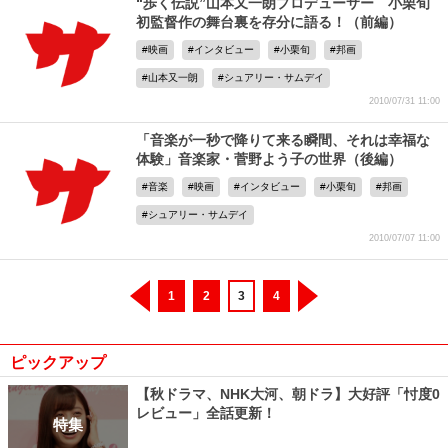
“歩く伝説”山本又一朗プロデューサー 小栗旬
初監督作の舞台裏を存分に語る！（前編）
映画
インタビュー
小栗旬
邦画
山本又一朗
シュアリー・サムデイ
2010/07/31 11:00
「音楽が一秒で降りて来る瞬間、それは幸福な
体験」音楽家・菅野よう子の世界（後編）
音楽
映画
インタビュー
小栗旬
邦画
シュアリー・サムデイ
2010/07/07 11:00
1
2
3
4
ピックアップ
【秋ドラマ、NHK大河、朝ドラ】大好評「忖度0
レビュー」全話更新！
特集