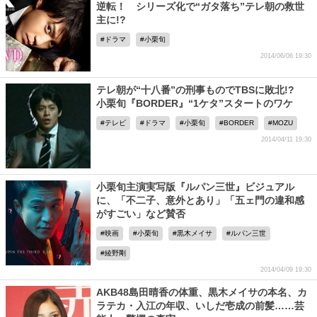
逆転！ シリーズ化で“ガタ落ち”テレ朝の救世
主に!?
ドラマ
小栗旬
2014/06/06 19:30
テレ朝が“十八番”の刑事ものでTBSに敗北!?
小栗旬『BORDER』“1ケタ”スタートのワケ
テレビ
ドラマ
小栗旬
BORDER
MOZU
2014/04/11 19:30
小栗旬主演実写版『ルパン三世』ビジュアル
に、「不二子、意外とあり」「五ェ門の違和感
がすごい」など賛否
映画
小栗旬
黒木メイサ
ルパン三世
綾野剛
2014/04/09 19:30
AKB48島田晴香の体重、黒木メイサの本名、カ
ラテカ・入江の年収、いしだ壱成の前髪……芸