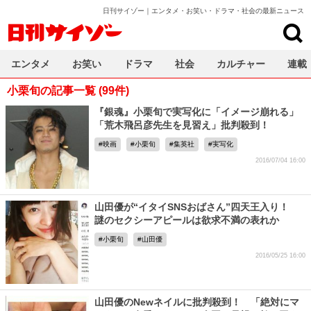
日刊サイゾー｜エンタメ・お笑い・ドラマ・社会の最新ニュース
日刊サイゾー
エンタメ
お笑い
ドラマ
社会
カルチャー
連載
小栗旬の記事一覧 (99件)
『銀魂』小栗旬で実写化に「イメージ崩れる」
「荒木飛呂彦先生を見習え」批判殺到！
映画
小栗旬
集英社
実写化
2016/07/04 16:00
山田優が“イタイSNSおばさん”四天王入り！
謎のセクシーアピールは欲求不満の表れか
小栗旬
山田優
2016/05/25 16:00
山田優のNewネイルに批判殺到！ 「絶対にマ