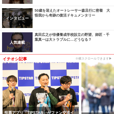
50歳を迎えたオートレーサー森且行に密着 大
怪我から奇跡の復活ドキュメンタリー
インタビュー
真田広之が俳優養成学校設立の野望、師匠・千
葉真一は大トラブルに…どうなる？
人気連載
イチオシ記事
※横スクロールできます▶
投票アプリ「TIPSTAR」がファン交流イ