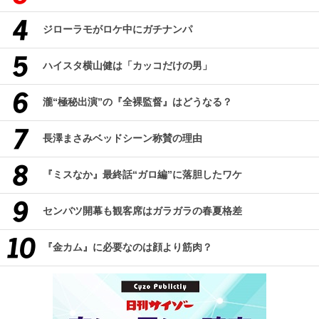
ジローラモがロケ中にガチナンパ
ハイスタ横山健は「カッコだけの男」
瀧“極秘出演”の『全裸監督』はどうなる？
長澤まさみベッドシーン称賛の理由
『ミスなか』最終話“ガロ編”に落胆したワケ
センバツ開幕も観客席はガラガラの春夏格差
『金カム』に必要なのは顔より筋肉？