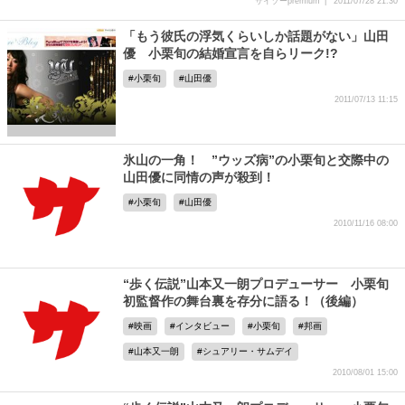
サイゾーpremium
2011/07/28 21:30
「もう彼氏の浮気くらいしか話題がない」山田
優 小栗旬の結婚宣言を自らリーク!?
小栗旬
山田優
2011/07/13 11:15
氷山の一角！ ”ウッズ病”の小栗旬と交際中の
山田優に同情の声が殺到！
小栗旬
山田優
2010/11/16 08:00
“歩く伝説”山本又一朗プロデューサー 小栗旬
初監督作の舞台裏を存分に語る！（後編）
映画
インタビュー
小栗旬
邦画
山本又一朗
シュアリー・サムデイ
2010/08/01 15:00