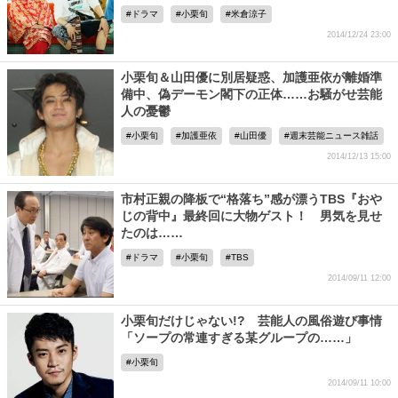
ドラマ
小栗旬
米倉涼子
2014/12/24 23:00
小栗旬＆山田優に別居疑惑、加護亜依が離婚準
備中、偽デーモン閣下の正体……お騒がせ芸能
人の憂鬱
小栗旬
加護亜依
山田優
週末芸能ニュース雑話
2014/12/13 15:00
市村正親の降板で“格落ち”感が漂うTBS『おや
じの背中』最終回に大物ゲスト！ 男気を見せ
たのは……
ドラマ
小栗旬
TBS
2014/09/11 12:00
小栗旬だけじゃない!? 芸能人の風俗遊び事情
「ソープの常連すぎる某グループの……」
小栗旬
2014/09/11 10:00