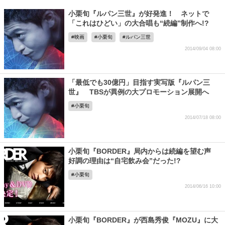
小栗旬『ルパン三世』が好発進！ ネットで
「これはひどい」の大合唱も“続編”制作へ!?
映画
小栗旬
ルパン三世
2014/09/04 08:00
「最低でも30億円」目指す実写版『ルパン三
世』 TBSが異例の大プロモーション展開へ
小栗旬
2014/07/18 08:00
小栗旬『BORDER』局内からは続編を望む声
好調の理由は“自宅飲み会”だった!?
小栗旬
2014/06/16 10:00
小栗旬『BORDER』が西島秀俊『MOZU』に大