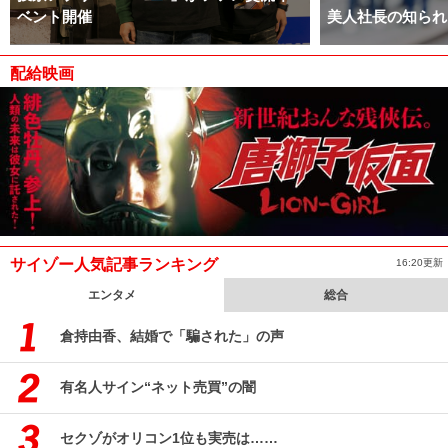
ベント開催
美人社長の知られ
配給映画
サイゾー人気記事ランキング
16:20更新
エンタメ
総合
倉持由香、結婚で「騙された」の声
有名人サイン“ネット売買”の闇
セクゾがオリコン1位も実売は……