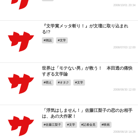
2008/10/01 20:34
『文学賞メッタ斬り！』が文壇に取り込まれ
る!?
雑誌
文学
2008/07/03 12:00
世界は「モテない男」が救う！ 本田透の痛快
すぎる文学論
萌え
オタク
文学
2008/06/30 12:00
「浮気はしません！」佐藤江梨子の恋のお相手
は、あの大作家！
佐藤江梨子
文学
記者会見
映画
2008/06/18 14:26