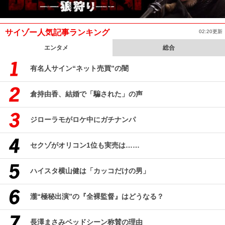
サイゾー人気記事ランキング
02:20更新
エンタメ
総合
有名人サイン“ネット売買”の闇
倉持由香、結婚で「騙された」の声
ジローラモがロケ中にガチナンパ
セクゾがオリコン1位も実売は……
ハイスタ横山健は「カッコだけの男」
瀧“極秘出演”の『全裸監督』はどうなる？
長澤まさみベッドシーン称賛の理由