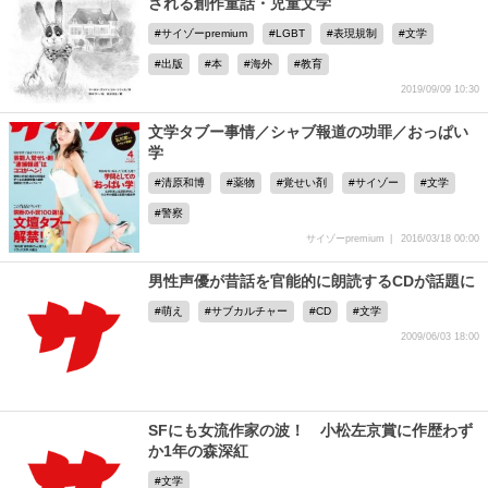
される創作童話・児童文学
サイゾーpremium
LGBT
表現規制
文学
出版
本
海外
教育
2019/09/09 10:30
文学タブー事情／シャブ報道の功罪／おっぱい
学
清原和博
薬物
覚せい剤
サイゾー
文学
警察
サイゾーpremium
2016/03/18 00:00
男性声優が昔話を官能的に朗読するCDが話題に
萌え
サブカルチャー
CD
文学
2009/06/03 18:00
SFにも女流作家の波！ 小松左京賞に作歴わず
か1年の森深紅
文学