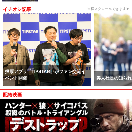
イチオシ記事
※横スクロールできます▶
投票アプリ「TIPSTAR」がファン交流イ
ベント開催
美人社長の知られ
配給映画