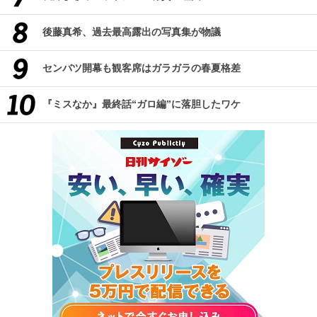
後藤真希、過去最高露出の写真集が物議
センバツ開幕も観客席はガラガラの春夏格差
『ミスなか』最終話“ガロ編”に落胆したワケ