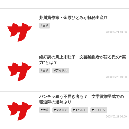
芥川賞作家・金原ひとみが極秘出産!?
文学
2008/04/21 09:00
絶好調の川上未映子 文芸編集者が語る氏の“実
力”とは？
文学
アイドル
2008/03/25 09:00
パンチラ狙う不届き者も？ 文学賞贈呈式での
報道陣の過熱ぶり
文学
マスコミ
イベント
アイドル
2008/02/23 09:00