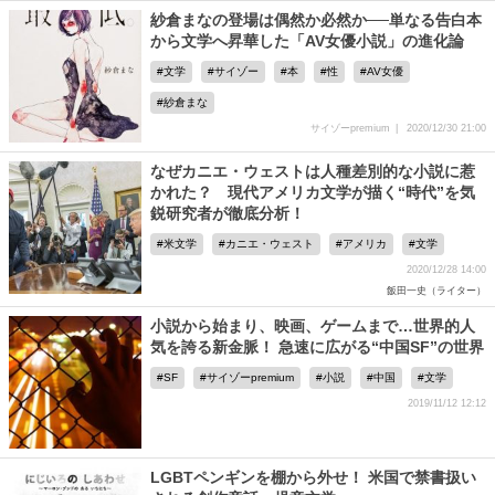
紗倉まなの登場は偶然か必然か──単なる告白本
から文学へ昇華した「AV女優小説」の進化論
文学
サイゾー
本
性
AV女優
紗倉まな
サイゾーpremium
2020/12/30 21:00
なぜカニエ・ウェストは人種差別的な小説に惹
かれた？ 現代アメリカ文学が描く“時代”を気
鋭研究者が徹底分析！
米文学
カニエ・ウェスト
アメリカ
文学
2020/12/28 14:00
飯田一史（ライター）
小説から始まり、映画、ゲームまで…世界的人
気を誇る新金脈！ 急速に広がる“中国SF”の世界
SF
サイゾーpremium
小説
中国
文学
2019/11/12 12:12
LGBTペンギンを棚から外せ！ 米国で禁書扱い