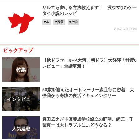
サルでも書ける方法教えます！ 激ウマ(!?)ケー
タイ小説のレシピ
本
携帯
文学
2007/12/10 15:30
ピックアップ
【秋ドラマ、NHK大河、朝ドラ】大好評「忖度0
レビュー」全話更新！
特集
50歳を迎えたオートレーサー森且行に密着 大
怪我から奇跡の復活ドキュメンタリー
インタビュー
真田広之が俳優養成学校設立の野望、師匠・千
葉真一は大トラブルに…どうなる？
人気連載