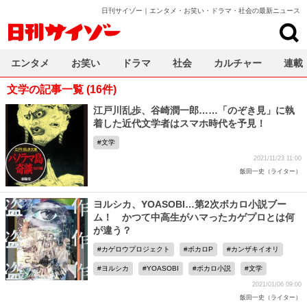
日刊サイゾー｜エンタメ・お笑い・ドラマ・社会の最新ニュース
日刊サイゾー
エンタメ
お笑い
ドラマ
社会
カルチャー
連載
文学の記事一覧 (16件)
江戸川乱歩、谷崎潤一郎……「のぞき見」に執
着した近代文学者はスマホ時代を予見！
文学
2021/11/23 11:00
飯田一史（ライター）
ヨルシカ、YOASOBI…第2次ボカロ小説ブー
ム！ かつて中高生がハマったカゲプロとは何
が違う？
カゲロウプロジェクト
ボカロP
カンザキイオリ
ヨルシカ
YOASOBI
ボカロ小説
文学
2021/01/06 09:00
飯田一史（ライター）