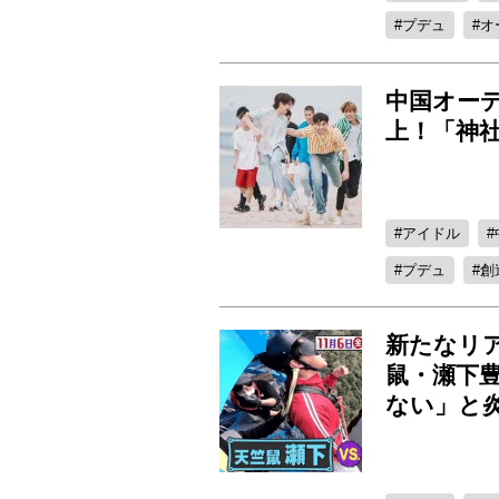
プデュ
オ
中国オー
上！「神
アイドル
プデュ
創
新たなリ
鼠・瀬下
ない」と