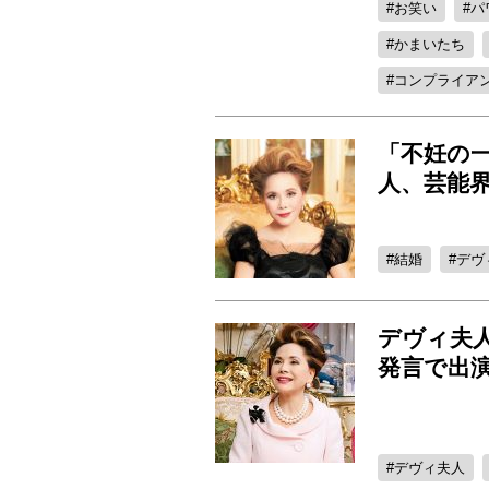
お笑い
パ
かまいたち
コンプライア
「不妊の
人、芸能
結婚
デヴ
デヴィ夫
発言で出
デヴィ夫人