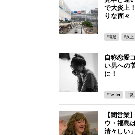
で大炎上
りな面々
電通
炎上
自称恋愛
い男への
に！
Twitter
炎
【闇営業
ウ・福島
清々しい