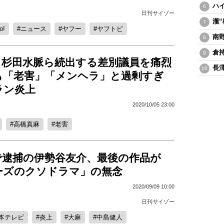
ハ
日刊サイゾー
瀧
o!
ニュース
ヤフー
ヤフトピ
南
倉
、杉田水脈ら続出する差別議員を痛烈
長
も「老害」「メンヘラ」と過剰すぎ
ラン炎上
2020/10/05 23:00
高橋真麻
老害
で逮捕の伊勢谷友介、最後の作品が
ーズのクソドラマ」の無念
2020/09/09 10:00
日刊サイゾー
本テレビ
炎上
大麻
中島健人