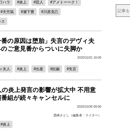
ワハラ
炎上
芸人
アメトーーク！
天竺鼠
瀬下豊
川原克己
ンス
一番の原因は堕胎」失言のデヴィ夫
界のご意見番からついに失脚か
2020/11/01 16:00
ィ夫人
炎上
出産
妊娠
失言
人の炎上発言の影響が拡大中 不用意
演番組が続々キャンセルに
2020/10/30 09:00
黒崎さとし（編集者・ライター）
炎上