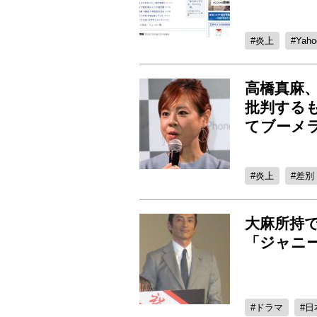
炎上
Yaho
高橋真麻
批判する
てブーメ
炎上
差別
大麻所持
「ジャニ
ドラマ
日