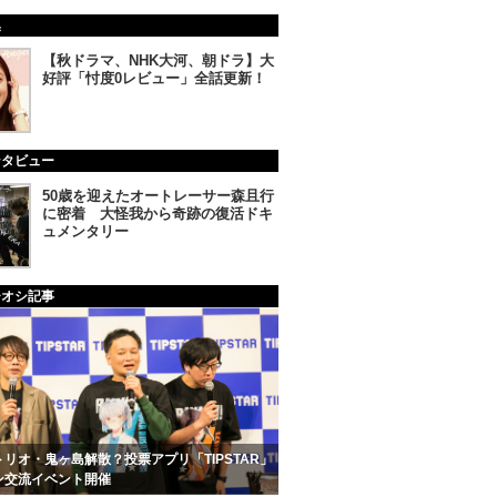
集
【秋ドラマ、NHK大河、朝ドラ】大
好評「忖度0レビュー」全話更新！
ンタビュー
50歳を迎えたオートレーサー森且行
に密着 大怪我から奇跡の復活ドキ
ュメンタリー
チオシ記事
リオ・鬼ヶ島解散？投票アプリ「TIPSTAR」
ン交流イベント開催