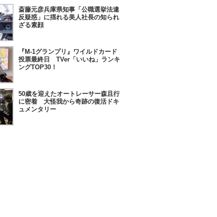
斎藤元彦兵庫県知事「公職選挙法違
反疑惑」に揺れる美人社長の知られ
ざる素顔
『M-1グランプリ』ワイルドカード
投票最終日 TVer「いいね」ランキ
ングTOP30！
50歳を迎えたオートレーサー森且行
に密着 大怪我から奇跡の復活ドキ
ュメンタリー