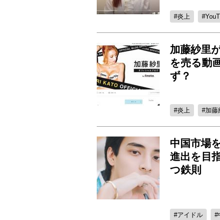
炎上
YouT
加藤紗里
を売る動
ず？
炎上
加藤
中国市場
進出を目
つ鉄則
アイドル