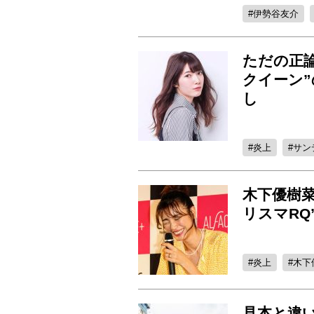
伊勢谷友介
ただの正論
クイーン
し
炎上
サン
木下優樹
リスマRQ
炎上
木下
見本と違