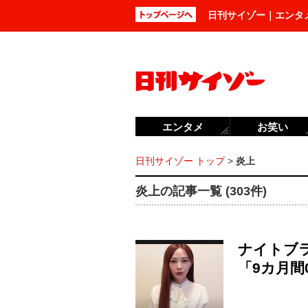
日刊サイゾー｜エンタ
エンタメ
お笑い
日刊サイゾー トップ
>
炎上
炎上の記事一覧 (303件)
ナイトブ
「9カ月間