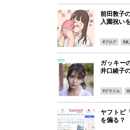
前田敦子
入園祝い
ブログ
炎
ガッキー
井口綾子
グラドル
ヤフトピ
を煽る？