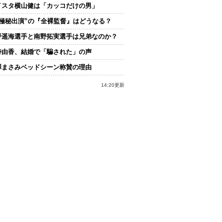
イスタ横山健は「カッコだけの男」
“極秘出演”の『全裸監督』はどうなる？
野遥海選手と南野拓実選手は兄弟なのか？
持由香、結婚で「騙された」の声
澤まさみベッドシーン称賛の理由
14:20更新