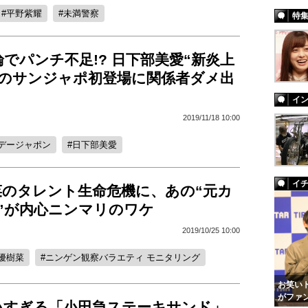
平野紫耀
未満警察
特
でパンチ不足!? 日下部美愛“新炎上
”のサンジャポ初登場に関係者ダメ出
イ
2019/11/18 10:00
デージャポン
日下部美愛
イ
菜のタレント生命危機に、あの“元カ
”が内心ニンマリのワケ
2019/10/25 10:00
優樹菜
ニンゲン観察バラエティ モニタリング
お笑いト
がファ
いすぎる「小田急ステーキサンド」