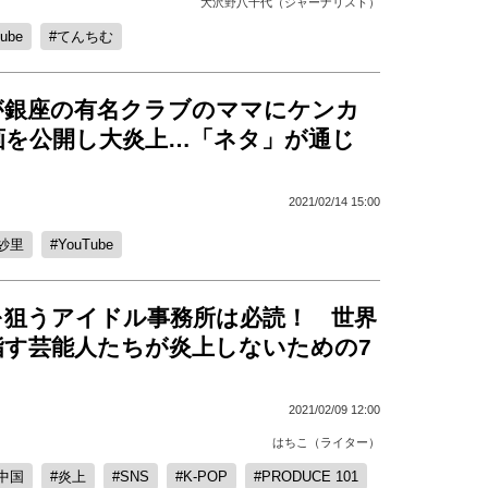
大沢野八千代（ジャーナリスト）
ube
てんちむ
が銀座の有名クラブのママにケンカ
画を公開し大炎上…「ネタ」が通じ
2021/02/14 15:00
紗里
YouTube
を狙うアイドル事務所は必読！ 世界
指す芸能人たちが炎上しないための7
2021/02/09 12:00
はちこ（ライター）
中国
炎上
SNS
K-POP
PRODUCE 101