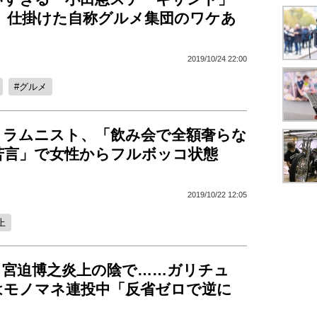
！ 仕掛けた自称グルメ集団のワケあ
2019/10/24 22:00
グルメ
コラムニスト、「飲み会で全額奢らな
苦言」で女性からフルボッコ状態
2019/10/22 12:05
上
】宮迫博之炎上の陰で……ガリチュ
はモノマネ連投中「反省ゼロで逆に
」