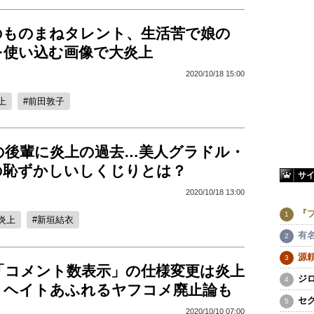
のものまねタレント、生活苦で娘の
を使い込む画像で大炎上
2020/10/18 15:00
上
前田敦子
の後輩に炎上の過去…美人グラドル・
の恥ずかしいしくじりとは？
サ
2020/10/18 13:00
『
炎上
新垣結衣
有
源
「コメント数表示」の仕様変更は炎上
ジ
 ヘイトあふれるヤフコメ廃止論も
セ
2020/10/10 07:00