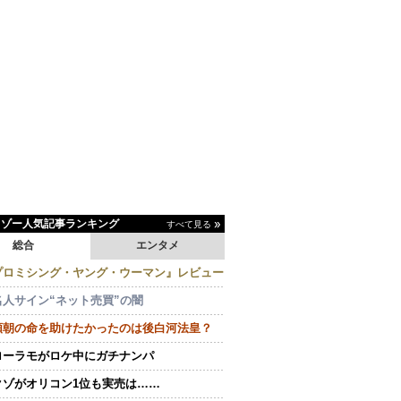
イゾー人気記事ランキング
すべて見る
総合
エンタメ
プロミシング・ヤング・ウーマン』レビュー
名人サイン“ネット売買”の闇
頼朝の命を助けたかったのは後白河法皇？
ローラモがロケ中にガチナンパ
クゾがオリコン1位も実売は……