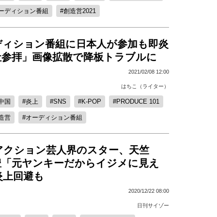
ーディション番組
創造営2021
ディション番組に日本人が参加も即炎
社参拝」画像拡散で降板トラブルに
2021/02/08 12:00
はちこ（ライター）
中国
炎上
SNS
K-POP
PRODUCE 101
造営
オーディション番組
アクション芸人界のスター、天竺
豊「元ヤンキーだからイジメに見え
炎上回避も
2020/12/22 08:00
日刊サイゾー