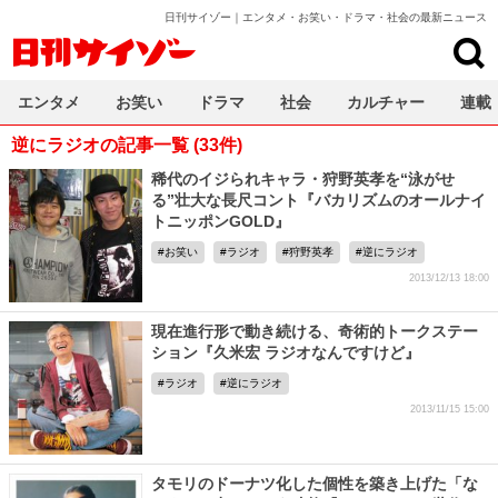
日刊サイゾー｜エンタメ・お笑い・ドラマ・社会の最新ニュース
日刊サイゾー
エンタメ
お笑い
ドラマ
社会
カルチャー
連載
逆にラジオの記事一覧 (33件)
稀代のイジられキャラ・狩野英孝を“泳がせ
る”壮大な長尺コント『バカリズムのオールナイ
トニッポンGOLD』
お笑い
ラジオ
狩野英孝
逆にラジオ
2013/12/13 18:00
現在進行形で動き続ける、奇術的トークステー
ション『久米宏 ラジオなんですけど』
ラジオ
逆にラジオ
2013/11/15 15:00
タモリのドーナツ化した個性を築き上げた「な