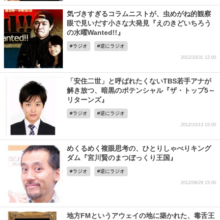
気づきすぎるコラムニストが、虫めがね的観察
眼で見いだす小さな大発見『えのきどいちろう
の水曜Wanted!!』
ラジオ
逆にラジオ
2012/10/31 12:00
「安住二世」と呼ばれたくないTBS若手アナが
解き放つ、暗黒のポテンシャル『ザ・トップ5～
リターンズ』
ラジオ
逆にラジオ
2012/10/13 15:00
めくるめく複眼思考の、ひとりしゃべりキング
ダム『宮川賢のまつぼっくり王国』
ラジオ
逆にラジオ
2012/09/29 15:00
地方FMというアウェイの地に築かれた、毒舌王