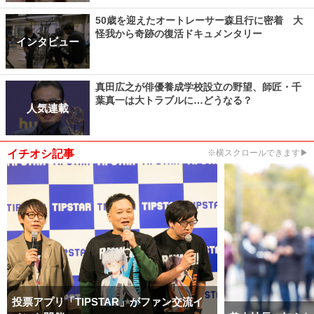
50歳を迎えたオートレーサー森且行に密着 大
怪我から奇跡の復活ドキュメンタリー
インタビュー
真田広之が俳優養成学校設立の野望、師匠・千
葉真一は大トラブルに…どうなる？
人気連載
イチオシ記事
※横スクロールできます▶
投票アプリ「TIPSTAR」がファン交流イ