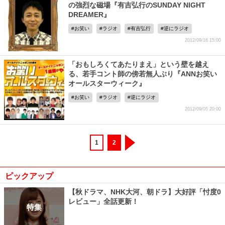
の強烈な磁場『有吉弘行のSUNDAY NIGHT
DREAMER』
お笑い
ラジオ
有吉弘行
逆にラジオ
2012/09/16 15:00
「おもしろくてあたりまえ」という壁を越え
る、若手コント師の傍若無人ぶり『ANNお笑い
オールスターウィーク』
お笑い
ラジオ
逆にラジオ
2012/09/05 20:00
1
2
ピックアップ
【秋ドラマ、NHK大河、朝ドラ】大好評「忖度0
レビュー」全話更新！
特集