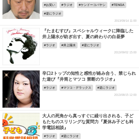
お笑い
ラジオ
ケンドーコバヤシ
TENGA
逆にラジオ
2013/09/14 11:00
『たまむすび』スペシャルウィークに降臨した
井上陽水が紡ぎ出す、夏の終わりの白昼夢
ラジオ
井上陽水
逆にラジオ
2013/09/02 15:00
辛口2トップの知性と感性が絡み合う、禁じられ
た遊び『井筒とマツコ 禁断のラジオ』
ラジオ
マツコ・デラックス
逆にラジオ
2013/08/15 12:00
大人の死角から真っすぐに繰り出される、子ど
もたちのスリリングな質問力『夏休み子ども科
学電話相談』
ラジオ
逆にラジオ