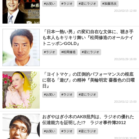
お笑い
ラジオ
逆にラジオ
加藤浩次
2013/02/15 12:00
「日本一熱い男」の変幻自在な文体に、聴き手
も本人もキリキリ舞い『松岡修造のオールナイ
トニッポンGOLD』
ラジオ
松岡修造
逆にラジオ
2013/01/29 16:00
「ヨイトマケ」の圧倒的パフォーマンスの根底
に宿る「遊び」の精神『美輪明宏 薔薇色の日曜
日』
お笑い
ラジオ
逆にラジオ
2013/01/12 15:00
おぎやはぎ小木のAKB批判は、ラジオの優れた
伝達能力を証明した!? ラジオ事件簿2012
お笑い
ラジオ
逆にラジオ
2012/12/30 10:00