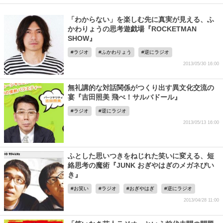
「わからない」を楽しむ先に真実が見える、ふ
かわりょうの思考遊戯場『ROCKETMAN
SHOW』
ラジオ
ふかわりょう
逆にラジオ
2013/05/30 16:00
無礼講的な対話関係がつくり出す異文化交流の
宴『吉田照美 飛べ！サルバドール』
ラジオ
逆にラジオ
2013/05/13 16:00
ふとした思いつきをねじれた笑いに変える、短
絡思考の魔術『JUNK おぎやはぎのメガネびい
き』
お笑い
ラジオ
おぎやはぎ
逆にラジオ
2013/04/28 11:00