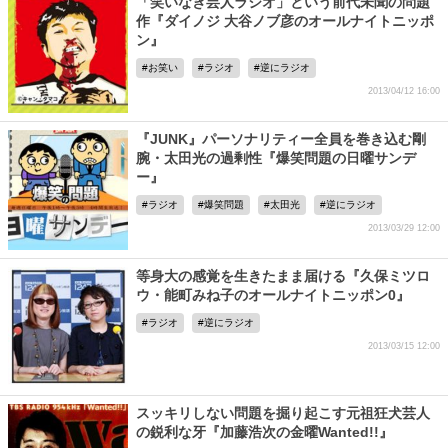
「笑いなき芸人ラジオ」という前代未聞の問題
作『ダイノジ 大谷ノブ彦のオールナイトニッポ
ン』
お笑い
ラジオ
逆にラジオ
2013/04/12 16:00
『JUNK』パーソナリティー全員を巻き込む剛
腕・太田光の過剰性『爆笑問題の日曜サンデ
ー』
ラジオ
爆笑問題
太田光
逆にラジオ
2013/03/29 12:00
等身大の感覚を生きたまま届ける『久保ミツロ
ウ・能町みね子のオールナイトニッポン0』
ラジオ
逆にラジオ
2013/03/15 12:00
スッキリしない問題を掘り起こす元祖狂犬芸人
の鋭利な牙『加藤浩次の金曜Wanted!!』