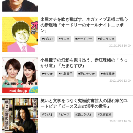
楽屋オチを吹き飛ばす、ネガティブ若様ご乱心
の新境地『オードリーのオールナイトニッポ
ン』
お笑い
ラジオ
オードリー
逆にラジオ
2012/12/14 10:00
小島慶子の幻影を振り払う、赤江珠緒の「うっ
かり道」『たまむすび』
ラジオ
小島慶子
逆にラジオ
赤江珠緒
2012/11/30 12:00
笑いと文学をつなぐ究極読書芸人の隠れ家的ユ
ートピア『ピース又吉の活字の世界』
ラジオ
ピース
逆にラジオ
又吉直樹
2012/11/13 16:00