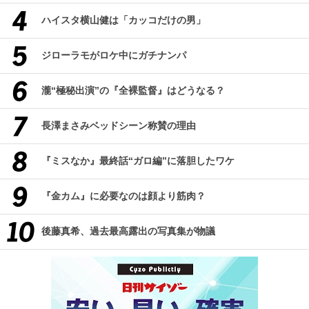
ハイスタ横山健は「カッコだけの男」
ジローラモがロケ中にガチナンパ
瀧“極秘出演”の『全裸監督』はどうなる？
長澤まさみベッドシーン称賛の理由
『ミスなか』最終話“ガロ編”に落胆したワケ
『金カム』に必要なのは顔より筋肉？
後藤真希、過去最高露出の写真集が物議