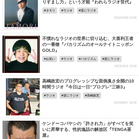
りすまし力」という才能『われらラジオ世代』
タモリ
ラジオ
逆にラジオ
2013/10/30 15:00
不慣れなラジオの世界に切り込む、大喜利王者
の一番槍『バカリズムのオールナイトニッポン
GOLD』
お笑い
ラジオ
バカリズム
逆にラジオ
2013/10/11 15:00
高嶋政宏のプログレッシブな面倒臭さ全開の10
時間ラジオ『今日は一日“プログレ”三昧3』
ラジオ
逆にラジオ
高嶋政宏
2013/09/27 18:00
ケンドーコバヤシの「許され力」がすべてを笑
いに昇華する、性的逸話の解放区『TENGA茶
屋』