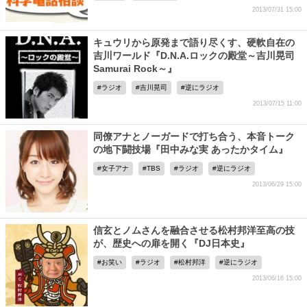
2013/07/31 15:00
キュウリから原発まで語り尽くす、硬軟自在の
吉川ワールド『D.N.A.ロックの殿堂～吉川晃司
Samurai Rock～』
ラジオ
吉川晃司
逆にラジオ
2013/07/15 11:00
同僚アナとノーガードで打ち合う、本音トーク
の地下闘技場『田中みな実 あったかタイム』
女子アナ
TBS
ラジオ
逆にラジオ
2013/06/29 15:00
信玄とノムさんを融合させる松村邦洋至高の技
が、歴史への扉を開く『DJ日本史』
お笑い
ラジオ
松村邦洋
逆にラジオ
2013/06/16 15:00