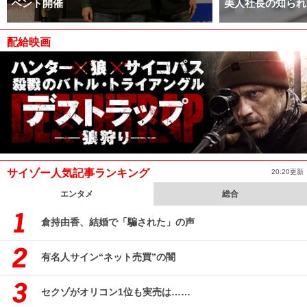
ベント開催
美人社長の知られ
配給映画
サイゾー人気記事ランキング
20:20更新
エンタメ
総合
倉持由香、結婚で「騙された」の声
有名人サイン“ネット売買”の闇
セクゾがオリコン1位も実売は……