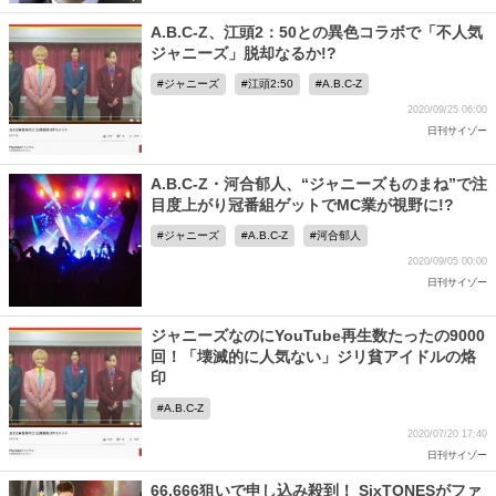
A.B.C-Z、江頭2：50との異色コラボで「不人気
ジャニーズ」脱却なるか!?
ジャニーズ
江頭2:50
A.B.C-Z
2020/09/25 06:00
日刊サイゾー
A.B.C-Z・河合郁人、“ジャニーズものまね”で注
目度上がり冠番組ゲットでMC業が視野に!?
ジャニーズ
A.B.C-Z
河合郁人
2020/09/05 00:00
日刊サイゾー
ジャニーズなのにYouTube再生数たったの9000
回！「壊滅的に人気ない」ジリ貧アイドルの烙
印
A.B.C-Z
2020/07/20 17:40
日刊サイゾー
66,666狙いで申し込み殺到！ SixTONESがファ