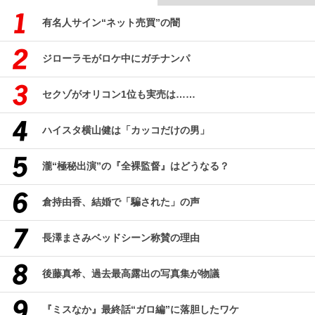
有名人サイン“ネット売買”の闇
ジローラモがロケ中にガチナンパ
セクゾがオリコン1位も実売は……
ハイスタ横山健は「カッコだけの男」
瀧“極秘出演”の『全裸監督』はどうなる？
倉持由香、結婚で「騙された」の声
長澤まさみベッドシーン称賛の理由
後藤真希、過去最高露出の写真集が物議
『ミスなか』最終話“ガロ編”に落胆したワケ