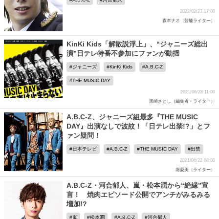
2022/02/23 17:00
森本ナオ（芸能ライター）
KinKi Kids「解散説浮上」、“ジャニーズ総出
演”日テレ特番不参加にファンが動揺
ジャニーズ
KinKi Kids
A.B.C-Z
THE MUSIC DAY
2021/06/28 11:00
黒崎さとし（編集者・ライター）
A.B.C-Z、ジャニーズ組最多『THE MUSIC
DAY』出演なしで波紋！「日テレ出禁!?」とフ
ァン疑問！
日本テレビ
A.B.C-Z
THE MUSIC DAY
出禁
2021/06/22 08:00
堀愛美（ライター）
A.B.C-Z・河合郁人、嵐・松本潤から“絶縁”宣
言！ 焼肉エピソード公開でアンチがみるみる
増加!?
嵐
松本潤
A.B.C-Z
河合郁人