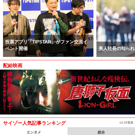
投票アプリ「TIPSTAR」がファン交流イ
ベント開催
美人社長の知られ
配給映画
サイゾー人気記事ランキング
14:20更新
エンタメ
総合