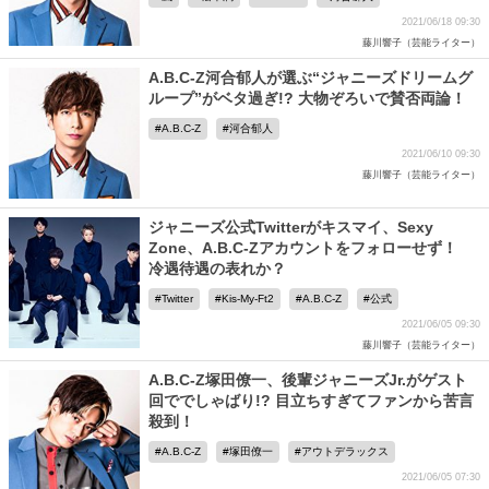
2021/06/18 09:30
藤川響子（芸能ライター）
A.B.C-Z河合郁人が選ぶ“ジャニーズドリームグ
ループ”がベタ過ぎ!? 大物ぞろいで賛否両論！
A.B.C-Z
河合郁人
2021/06/10 09:30
藤川響子（芸能ライター）
ジャニーズ公式Twitterがキスマイ、Sexy
Zone、A.B.C-Zアカウントをフォローせず！
冷遇待遇の表れか？
Twitter
Kis-My-Ft2
A.B.C-Z
公式
2021/06/05 09:30
藤川響子（芸能ライター）
A.B.C-Z塚田僚一、後輩ジャニーズJr.がゲスト
回ででしゃばり!? 目立ちすぎてファンから苦言
殺到！
A.B.C-Z
塚田僚一
アウトデラックス
2021/06/05 07:30