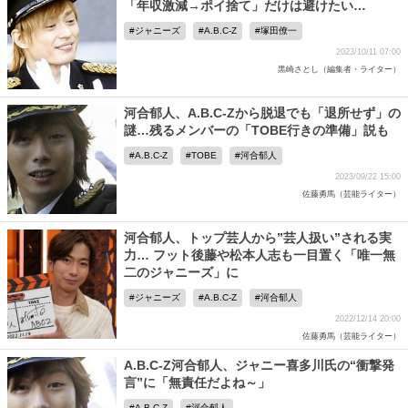
「年収激減→ポイ捨て」だけは避けたい…
ジャニーズ
A.B.C-Z
塚田僚一
2023/10/11 07:00
黒崎さとし（編集者・ライター）
河合郁人、A.B.C-Zから脱退でも「退所せず」の
謎…残るメンバーの「TOBE行きの準備」説も
A.B.C-Z
TOBE
河合郁人
2023/09/22 15:00
佐藤勇馬（芸能ライター）
河合郁人、トップ芸人から”芸人扱い”される実
力… フット後藤や松本人志も一目置く「唯一無
二のジャニーズ」に
ジャニーズ
A.B.C-Z
河合郁人
2022/12/14 20:00
佐藤勇馬（芸能ライター）
A.B.C-Z河合郁人、ジャニー喜多川氏の“衝撃発
言”に「無責任だよね～」
A.B.C-Z
河合郁人