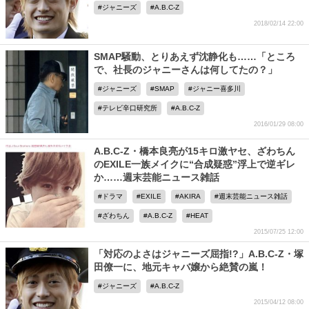
ジャニーズ
A.B.C-Z
2018/02/14 22:00
SMAP騒動、とりあえず沈静化も……「ところ
で、社長のジャニーさんは何してたの？」
ジャニーズ
SMAP
ジャニー喜多川
テレビ辛口研究所
A.B.C-Z
2016/01/29 08:00
A.B.C-Z・橋本良亮が15キロ激ヤセ、ざわちん
のEXILE一族メイクに“合成疑惑”浮上で逆ギレ
か……週末芸能ニュース雑話
ドラマ
EXILE
AKIRA
週末芸能ニュース雑話
ざわちん
A.B.C-Z
HEAT
2015/07/25 12:00
「対応のよさはジャニーズ屈指!?」A.B.C-Z・塚
田僚一に、地元キャバ嬢から絶賛の嵐！
ジャニーズ
A.B.C-Z
2015/04/12 08:00