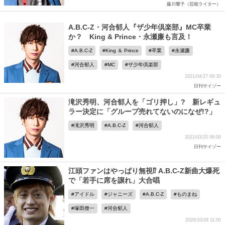
藤川響子（芸能ライター）
A.B.C-Z・河合郁人『ザ少年倶楽部』MC卒業
か？ King & Prince・永瀬廉も言及！
A.B.C-Z
King ＆ Prince
卒業
永瀬廉
河合郁人
MC
ザ少年倶楽部
2021/04/27 09:30
日刊サイゾー
滝沢秀明、河合郁人を「ゴリ押し」? 新レギュ
ラー決定に「グループ売れてないのになぜ!?」
滝沢秀明
A.B.C-Z
河合郁人
2021/03/20 08:00
日刊サイゾー
江頭ファンはやっぱり無視⁉ A.B.C-Z新曲大爆死
で「若手に席を譲れ」大合唱
アイドル
ジャニーズ
A.B.C-Z
ものまね
塚田僚一
河合郁人
2020/10/26 11:00