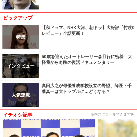
ピックアップ
【秋ドラマ、NHK大河、朝ドラ】大好評「忖度0
レビュー」全話更新！
特集
50歳を迎えたオートレーサー森且行に密着 大
怪我から奇跡の復活ドキュメンタリー
インタビュー
真田広之が俳優養成学校設立の野望、師匠・千
葉真一は大トラブルに…どうなる？
人気連載
イチオシ記事
※横スクロールできます▶