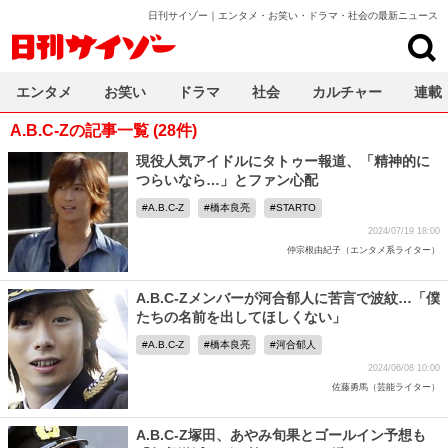
日刊サイゾー｜エンタメ・お笑い・ドラマ・社会の最新ニュース
日刊サイゾー
エンタメ
お笑い
ドラマ
社会
カルチャー
連載
A.B.C-Zの記事一覧 (28件)
現役人気アイドルにタトゥー報道、「精神的に
つらいなら…」とファン心配
A.B.C-Z
橋本良亮
STARTO
2024/07/19 18:00
仲宗根由紀子（エンタメ系ライター）
A.B.C-Zメンバーが河合郁人に苦言で波紋…「僕
たちの名前を出してほしくない」
A.B.C-Z
橋本良亮
河合郁人
2024/06/08 10:00
佐藤勇馬（芸能ライター）
A.B.C-Z塚田、あやみ旬果とゴールイン予想も