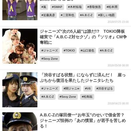
嵐
SMAP
木村拓哉
香取慎吾
松本潤
近藤真彦
二宮和也
A.B.C-Z
新しい地図
2018/07/25 15:00
ジャニーズ“次の5人組”は誰だ!? TOKIO降板
確実で「A.B.C-Z対セクゾ」の『ソリオ』CM争
奪戦に
ジャニーズ
TOKIO
山口達也
A.B.C-Z
Sexy Zone
2018/05/08 08:00
「渋谷すばる状態」にならずに済んだ！ 崖っ
ぷちから復活を果たしたジャニタレたち
ジャニーズ
関ジャニ∞
V6
渋谷すばる
A.B.C-Z
Sexy Zone
松島聡
2018/04/23 08:00
A.B.C-Zの塚田僚一“お年玉”のせいで借金苦？
ジャニーズ恒例の「あの慣習」が若手を苦しめ
る！