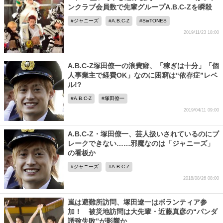
ンクラブ会員数で先輩グループA.B.C-Zを瞬殺
ジャニーズ
A.B.C-Z
SixTONES
2019/11/23 18:00
A.B.C-Z塚田僚一の浪費癖、「稼ぎは十分」「個
人事業主で経費OK」なのに困窮は“依存症”レベ
ル!?
A.B.C-Z
塚田僚一
2019/04/11 09:00
A.B.C-Z・塚田僚一、芸人扱いされているのにブ
レークできない……邪魔なのは「ジャニーズ」
の看板か
ジャニーズ
A.B.C-Z
2018/08/26 08:00
嵐は避難所訪問、塚田遼一はボランティア参
加！ 被災地訪問は大先輩・近藤真彦の“パンダ
誘致失敗”が影響か