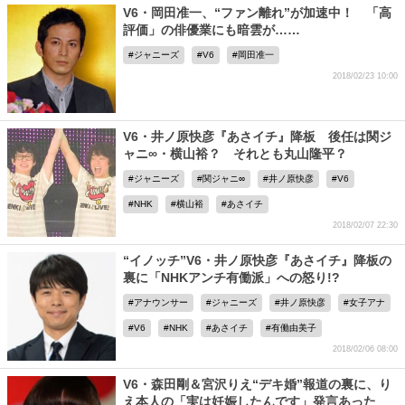
V6・岡田准一、“ファン離れ”が加速中！ 「高
評価」の俳優業にも暗雲が……
ジャニーズ
V6
岡田准一
2018/02/23 10:00
V6・井ノ原快彦『あさイチ』降板 後任は関ジ
ャニ∞・横山裕？ それとも丸山隆平？
ジャニーズ
関ジャニ∞
井ノ原快彦
V6
NHK
横山裕
あさイチ
2018/02/07 22:30
“イノッチ”V6・井ノ原快彦『あさイチ』降板の
裏に「NHKアンチ有働派」への怒り!?
アナウンサー
ジャニーズ
井ノ原快彦
女子アナ
V6
NHK
あさイチ
有働由美子
2018/02/06 08:00
V6・森田剛＆宮沢りえ“デキ婚”報道の裏に、り
え本人の「実は妊娠したんです」発言あった