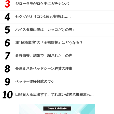
ジローラモがロケ中にガチナンパ
セクゾがオリコン1位も実売は……
ハイスタ横山健は「カッコだけの男」
瀧“極秘出演”の『全裸監督』はどうなる？
倉持由香、結婚で「騙された」の声
長澤まさみベッドシーン称賛の理由
ベッキー復帰難航のワケ
山崎賢人＆広瀬すず、すれ違い破局危機報道も…