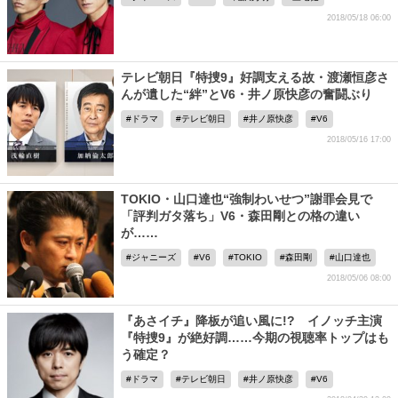
2018/05/18 06:00
テレビ朝日『特捜9』好調支える故・渡瀬恒彦さ
んが遺した“絆”とV6・井ノ原快彦の奮闘ぶり
ドラマ
テレビ朝日
井ノ原快彦
V6
2018/05/16 17:00
TOKIO・山口達也“強制わいせつ”謝罪会見で
「評判ガタ落ち」V6・森田剛との格の違い
が……
ジャニーズ
V6
TOKIO
森田剛
山口達也
2018/05/06 08:00
『あさイチ』降板が追い風に!? イノッチ主演
『特捜9』が絶好調……今期の視聴率トップはも
う確定？
ドラマ
テレビ朝日
井ノ原快彦
V6