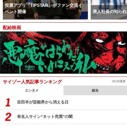
投票アプリ「TIPSTAR」がファン交流イ
ベント開催
美人社長の知られ
配給映画
サイゾー人気記事ランキング
04:20更新
エンタメ
総合
吉田羊が芸能界から消える日
有名人サイン“ネット売買”の闇