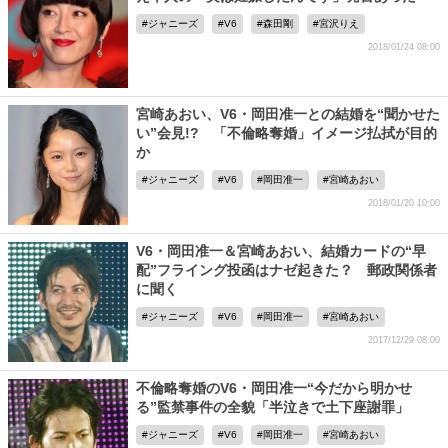
ジャニーズ
V6
森田剛
宮沢りえ
2018/01/24 08:00
宮崎あおい、V6・岡田准一との結婚を“聞かせた
い”会見!? 「不倫略奪婚」イメージ払拭が目的
か
ジャニーズ
V6
岡田准一
宮崎あおい
2018/01/20 10:00
V6・岡田准一＆宮崎あおい、結婚カードの“早
配”フライング投函はナゼ起きた？ 郵政関係者
に聞く
ジャニーズ
V6
岡田准一
宮崎あおい
2017/12/29 08:00
不倫略奪婚のV6・岡田准一“今だから明かせ
る”監禁事件の全貌「半泣きで土下座謝罪」
ジャニーズ
V6
岡田准一
宮崎あおい