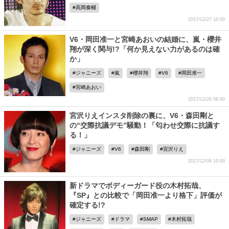
高岡奏輔
2017/12/27 10:00
V6・岡田准一と宮崎あおいの結婚に、嵐・櫻井
翔が深く関与!?「何か見えない力があるのは確
か」
ジャニーズ
嵐
櫻井翔
V6
岡田准一
宮崎あおい
2017/12/26 08:00
宮沢りえインスタ削除の裏に、V6・森田剛と
の“交際抗議デモ”騒動！「匂わせ交際に抗議す
る！」
ジャニーズ
V6
森田剛
宮沢りえ
2017/12/08 10:00
新ドラマでボディーガード役の木村拓哉、
『SP』との比較で「岡田准一より格下」評価が
確定する!?
ジャニーズ
ドラマ
SMAP
木村拓哉