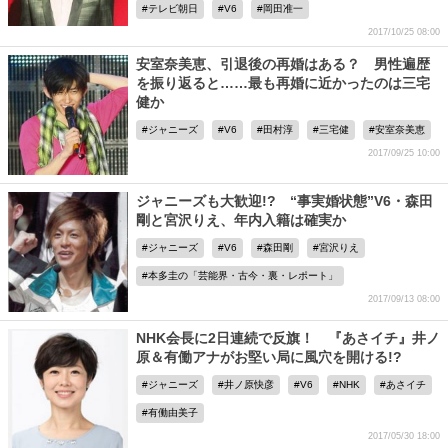
テレビ朝日
V6
岡田准一
2017/10/25 08:00
安室奈美恵、引退後の再婚はある？ 男性遍歴
を振り返ると……最も再婚に近かったのは三宅
健か
ジャニーズ
V6
田村淳
三宅健
安室奈美恵
2017/09/25 10:00
ジャニーズも大歓迎!? “事実婚状態”V6・森田
剛と宮沢りえ、年内入籍は確実か
ジャニーズ
V6
森田剛
宮沢りえ
本多圭の「芸能界・古今・裏・レポート」
2017/09/13 08:00
NHK会長に2日連続で反旗！ 『あさイチ』井ノ
原＆有働アナがお堅い局に風穴を開ける!?
ジャニーズ
井ノ原快彦
V6
NHK
あさイチ
有働由美子
2017/05/30 18:00