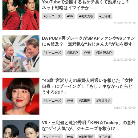
YouTubeで公開するもケチ臭くて効果なし？
ネット戦略はイマイチか……
ジャニーズ
V6
滝沢秀明
三宅健
2018/07/23 22:30
DA PUMP再ブレークがSMAPファンやV6ファン
にも波及？ 無邪気な“おじさん力”が功を奏す
ジャニーズ
SMAP
V6
DA PUMP
2018/07/20 08:00
“45歳”宮沢りえの産婦人科通いを報じた「女性
自身」にブーイング！「もしデキなかったらど
うするの!?」
ジャニーズ
V6
森田剛
宮沢りえ
2018/07/11 20:00
V6・三宅健と滝沢秀明「KEN☆Tackey」の意外
な“ゲイ人気”が、ジャニーズを救う!?
ジャニーズ
V6
滝沢秀明
三宅健