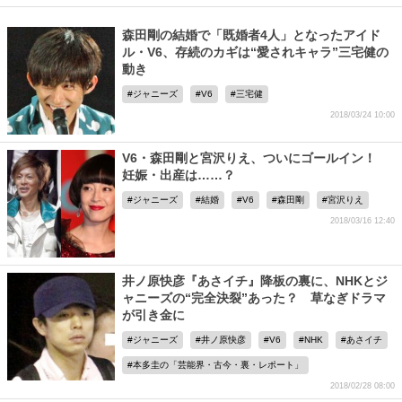
森田剛の結婚で「既婚者4人」となったアイド
ル・V6、存続のカギは“愛されキャラ”三宅健の
動き
ジャニーズ
V6
三宅健
2018/03/24 10:00
V6・森田剛と宮沢りえ、ついにゴールイン！
妊娠・出産は……？
ジャニーズ
結婚
V6
森田剛
宮沢りえ
2018/03/16 12:40
井ノ原快彦『あさイチ』降板の裏に、NHKとジ
ャニーズの“完全決裂”あった？ 草なぎドラマ
が引き金に
ジャニーズ
井ノ原快彦
V6
NHK
あさイチ
本多圭の「芸能界・古今・裏・レポート」
2018/02/28 08:00