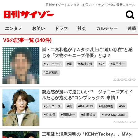
日刊サイゾー｜エンタメ・お笑い・ドラマ・社会の最新ニュース
日刊サイゾー
エンタメ
お笑い
ドラマ
社会
カルチャー
連載
V6の記事一覧 (140件)
嵐・二宮和也がキムタク以上に“遠い存在”と感
じる「大物ジャニーズ俳優」とは？
ジャニーズ
嵐
木村拓哉
V6
岡田准一
二宮和也
2018/09/01 08:00
親近感が湧いて逆にいい!? ジャニーズアイド
ルたちが抱える“コンプレックス”事情！
ジャニーズ
嵐
KAT-TUN
亀梨和也
V6
松本潤
岡田准一
山田涼介
Hey! Say! JUMP
2018/08/23 12:00
三宅健と滝沢秀明の「KEN☆Tackey」、MVを