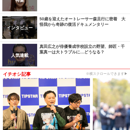
特集
50歳を迎えたオートレーサー森且行に密着 大
怪我から奇跡の復活ドキュメンタリー
インタビュー
真田広之が俳優養成学校設立の野望、師匠・千
葉真一は大トラブルに…どうなる？
人気連載
イチオシ記事
※横スクロールできます▶