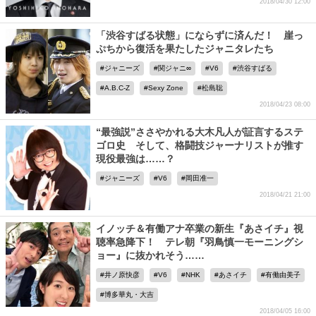
2018/04/30 12:00
「渋谷すばる状態」にならずに済んだ！ 崖っ
ぷちから復活を果たしたジャニタレたち
ジャニーズ
関ジャニ∞
V6
渋谷すばる
A.B.C-Z
Sexy Zone
松島聡
2018/04/23 08:00
“最強説”ささやかれる大木凡人が証言するステ
ゴロ史 そして、格闘技ジャーナリストが推す
現役最強は……？
ジャニーズ
V6
岡田准一
2018/04/21 21:00
イノッチ＆有働アナ卒業の新生『あさイチ』視
聴率急降下！ テレ朝『羽鳥慎一モーニングシ
ョー』に抜かれそう……
井ノ原快彦
V6
NHK
あさイチ
有働由美子
博多華丸・大吉
2018/04/05 16:00