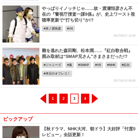
やっぱりイノッチじゃ……故・渡瀬恒彦さん不
在の『警視庁捜査一課9係』が、史上ワースト視
聴率更新で“打ち切り”か!?
井ノ原快彦
V6
2017/05/17 12:00
難を逃れた森田剛、松本潤……『紅白歌合戦』
囲み取材は“SMAP兄さん”さまさまだった!?
ジャニーズ
嵐
SMAP
V6
NHK
紅白
本日のオフレコ！
2017/01/10 08:00
1
2
3
4
ピックアップ
【秋ドラマ、NHK大河、朝ドラ】大好評「忖度0
レビュー」全話更新！