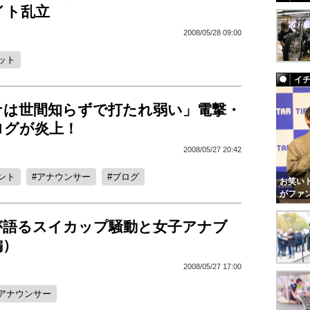
イト乱立
2008/05/28 09:00
ット
イ
ナは世間知らずで打たれ弱い」電撃・
ログが炎上！
2008/05/27 20:42
ント
アナウンサー
ブログ
お笑いト
がファ
が語るスイカップ騒動と女子アナブ
編）
2008/05/27 17:00
アナウンサー