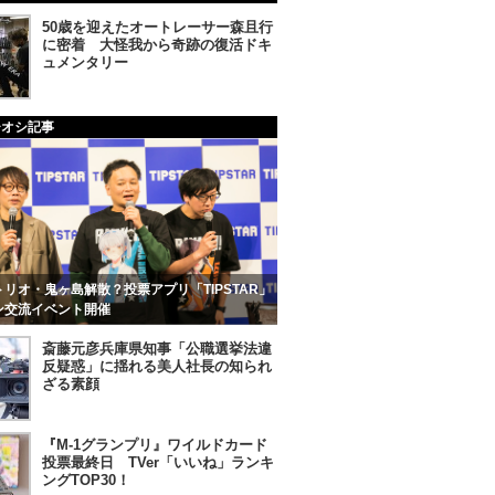
50歳を迎えたオートレーサー森且行
に密着 大怪我から奇跡の復活ドキ
ュメンタリー
チオシ記事
リオ・鬼ヶ島解散？投票アプリ「TIPSTAR」
ン交流イベント開催
斎藤元彦兵庫県知事「公職選挙法違
反疑惑」に揺れる美人社長の知られ
ざる素顔
『M-1グランプリ』ワイルドカード
投票最終日 TVer「いいね」ランキ
ングTOP30！