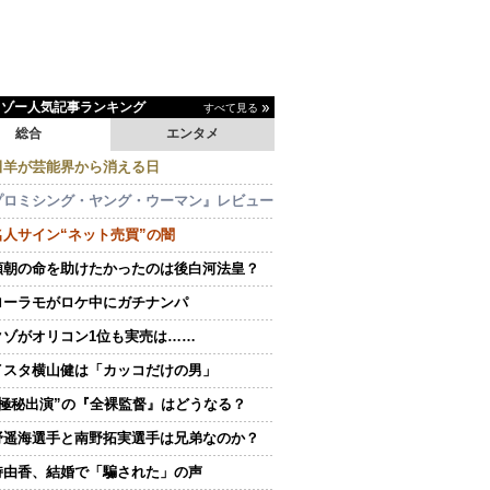
イゾー人気記事ランキング
すべて見る
総合
エンタメ
田羊が芸能界から消える日
プロミシング・ヤング・ウーマン』レビュー
名人サイン“ネット売買”の闇
頼朝の命を助けたかったのは後白河法皇？
ローラモがロケ中にガチナンパ
クゾがオリコン1位も実売は……
イスタ横山健は「カッコだけの男」
“極秘出演”の『全裸監督』はどうなる？
野遥海選手と南野拓実選手は兄弟なのか？
持由香、結婚で「騙された」の声