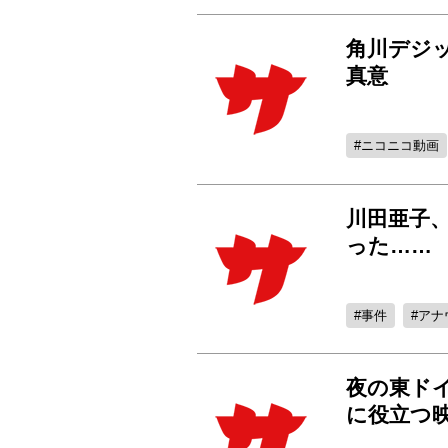
角川デジッ
真意
ニコニコ動画
川田亜子
った……
事件
アナ
夜の東ド
に役立つ