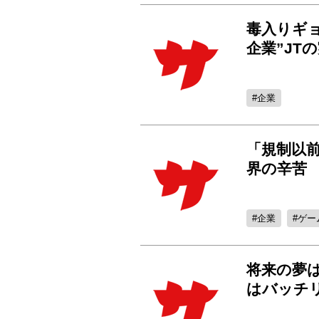
毒入りギ
企業”JT
企業
「規制以
界の辛苦
企業
ゲー
将来の夢
はバッチ