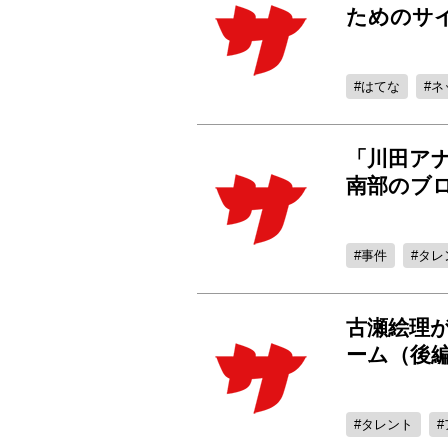
ためのサ
はてな
ネ
「川田ア
南部のブ
事件
タレ
古瀬絵理
ーム（後
タレント