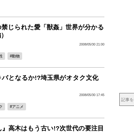
の禁じられた愛「獣姦」世界が分かる
編）
2008/05/30 21:00
性
動物
キバとなるか!?埼玉県がオタク文化
2008/05/30 17:45
ク
アニメ
ん』高木はもう古い!?次世代の要注目