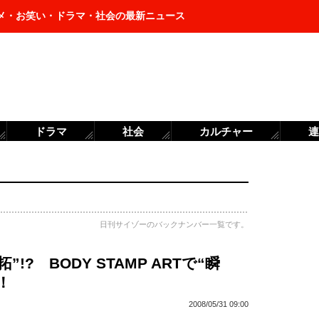
メ・お笑い・ドラマ・社会の最新ニュース
ドラマ
社会
カルチャー
連
日刊サイゾーのバックナンバー一覧です。
”!? BODY STAMP ARTで“瞬
！
2008/05/31 09:00