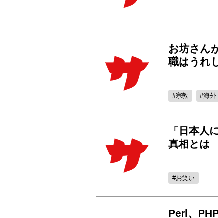
お坊さん
職はうれ
宗教
海外
「日本人に
真相とは
お笑い
Perl、