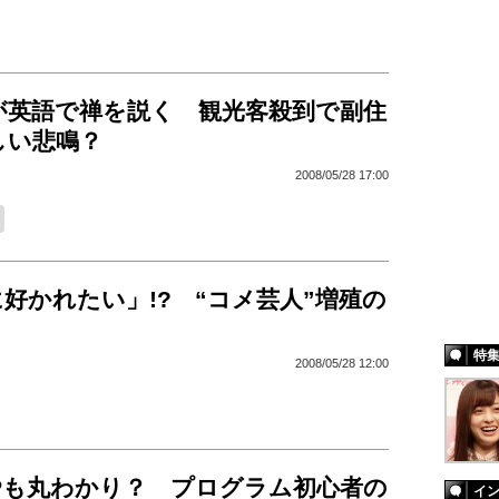
が英語で禅を説く 観光客殺到で副住
しい悲鳴？
2008/05/28 17:00
好かれたい」!? “コメ芸人”増殖の
特
2008/05/28 12:00
PHPも丸わかり？ プログラム初心者の
イ