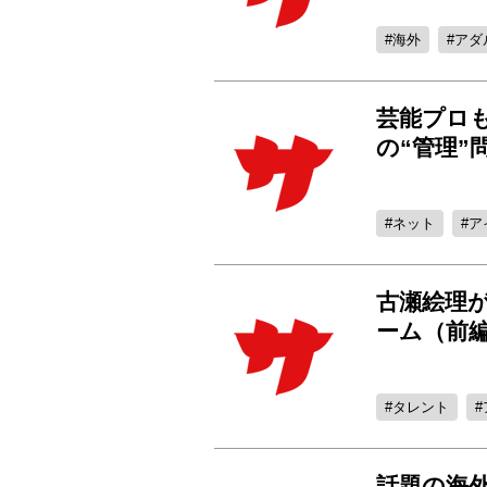
海外
アダ
芸能プロ
の“管理”
ネット
ア
古瀬絵理
ーム（前
タレント
話題の海外