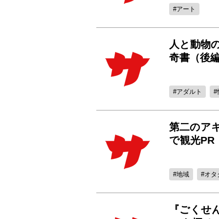
アート
人と動物
奇書（後
アダルト
第二のア
で観光PR
地域
オタ
『ごくせ