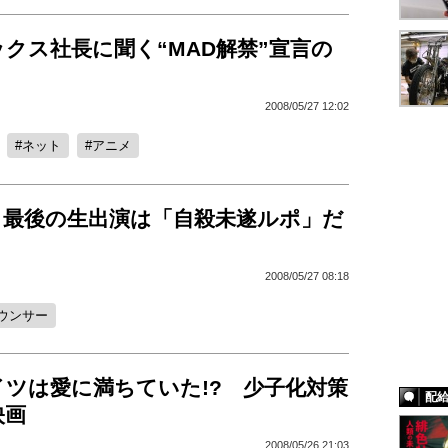
クス社長に聞く“MAD解禁”宣言の
2008/05/27 12:02
ネット
アニメ
、最後の生出演は「自殺未遂ルポ」だ
2008/05/27 08:18
ウンサー
イツは愛に満ちていた!? 少子化対策
配
映画
2008/05/26 21:03