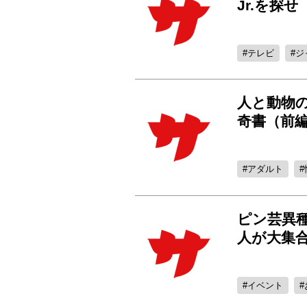
Jr.を探せ
テレビ
ジ
人と動物
奇書（前
アダルト
ピン芸異種
人が大集
イベント