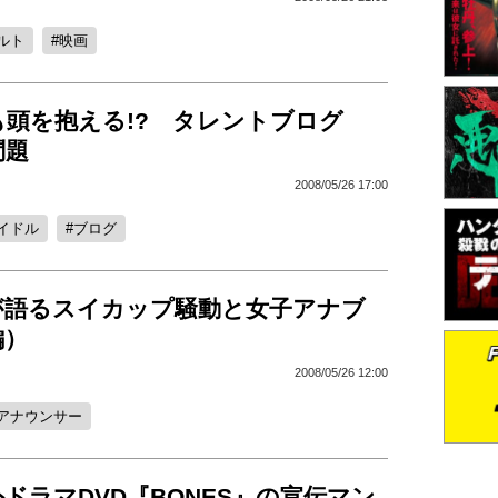
ルト
映画
も頭を抱える!? タレントブログ
問題
2008/05/26 17:00
イドル
ブログ
が語るスイカップ騒動と女子アナブ
編）
2008/05/26 12:00
アナウンサー
ドラマDVD『BONES』の宣伝マン