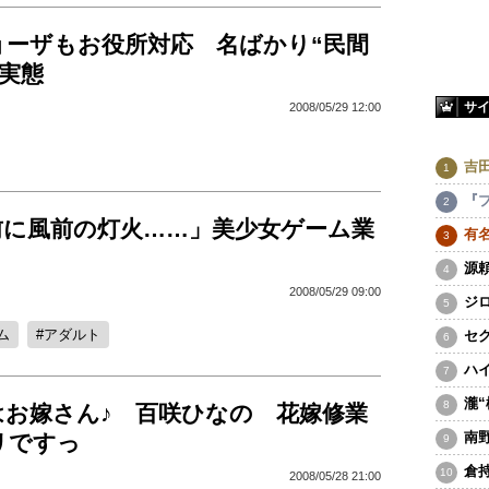
ョーザもお役所対応 名ばかり“民間
の実態
サ
2008/05/29 12:00
吉
『
前に風前の灯火……」美少女ゲーム業
有
源
2008/05/29 09:00
ジ
ム
アダルト
セ
ハ
瀧
はお嫁さん♪ 百咲ひなの 花嫁修業
南
リですっ
倉
2008/05/28 21:00