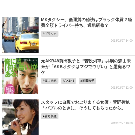
MKタクシー、低運賃の秘訣はブラック体質？経
費全額ドライバー持ち、過酷研修？
ブラック
2013/02/27 14:00
元AKB48前田敦子と『苦役列車』共演の森山未
來が「AKBオタクはマジでウザい」と愚痴るワ
ケ
森山未來
AKB48
前田敦子
2013/02/27 12:00
スタッフに自腹でおごりまくる女優・菅野美穂
「バブルのときに、そうしてもらったから」
菅野美穂
2013/02/27 10:00