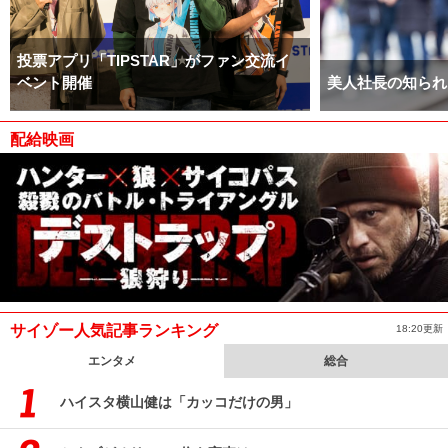
投票アプリ「TIPSTAR」がファン交流イ
ベント開催
美人社長の知られ
配給映画
サイゾー人気記事ランキング
18:20更新
エンタメ
総合
ハイスタ横山健は「カッコだけの男」