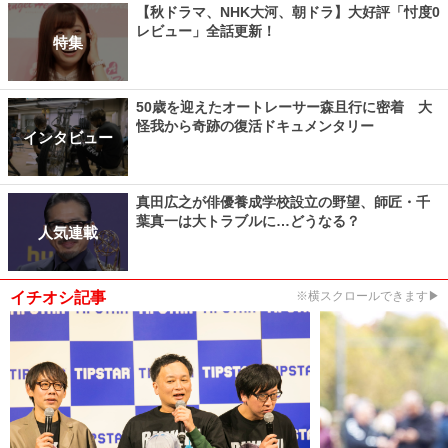
【秋ドラマ、NHK大河、朝ドラ】大好評「忖度0
レビュー」全話更新！
特集
50歳を迎えたオートレーサー森且行に密着 大
怪我から奇跡の復活ドキュメンタリー
インタビュー
真田広之が俳優養成学校設立の野望、師匠・千
葉真一は大トラブルに…どうなる？
人気連載
イチオシ記事
※横スクロールできます▶