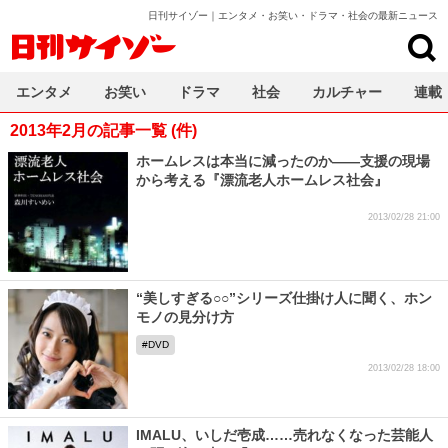
日刊サイゾー｜エンタメ・お笑い・ドラマ・社会の最新ニュース
日刊サイゾー
エンタメ
お笑い
ドラマ
社会
カルチャー
連載
2013年2月の記事一覧 (件)
ホームレスは本当に減ったのか――支援の現場
から考える『漂流老人ホームレス社会』
2013/02/28 21:00
“美しすぎる○○”シリーズ仕掛け人に聞く、ホン
モノの見分け方
DVD
2013/02/28 18:00
IMALU、いしだ壱成……売れなくなった芸能人