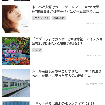
唯一の収入源はカードゲーム!? 一家の“大黒
柱”後藤真希が仕事をせずにゲーム三昧で……
エイベックス
後藤真希
2013/02/26 08:00
『パズドラ』でガンホーが8倍増益 アイテム商
法苦戦でDeNAとGREEの活路は？
DeNA
2013/02/26 07:00
ルールも値段もややこしすぎた……JR「周遊き
っぷ」が廃止に至った不人気の理由とは
2013/02/25 18:00
「ネット弁慶は東北のボランティアに行け！」