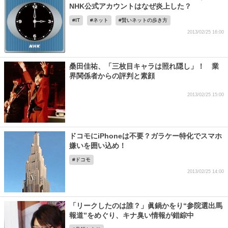
NHK公式アカウントはなぜ炎上した？
IT
ネット
賢いネットの歩き方
2013/02/25 16:00
桑田佳祐、「三枚目キャラは照れ隠し」！ 業
界関係者からの評判と素顔
2013/02/25 15:00
ドコモにiPhoneは不要？ガラケー特化でスマホ
嫌いを囲い込め！
ドコモ
2013/02/25 14:00
「リークしたのは誰？」眞鍋かをり“参院選出馬
報道”をめぐり、キナ臭い情報が錯綜中