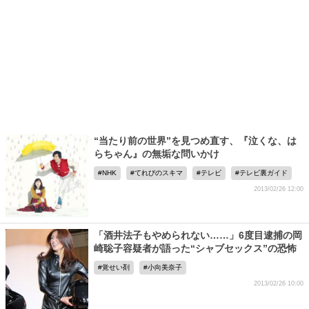
“当たり前の世界”を見つめ直す、『泣くな、は
らちゃん』の無垢な問いかけ
NHK
てれびのスキマ
テレビ
テレビ裏ガイド
2013/02/26 12:00
「酒井法子もやめられない……」6度目逮捕の岡
崎聡子容疑者が語った“シャブセックス”の恐怖
覚せい剤
小向美奈子
2013/02/26 10:00