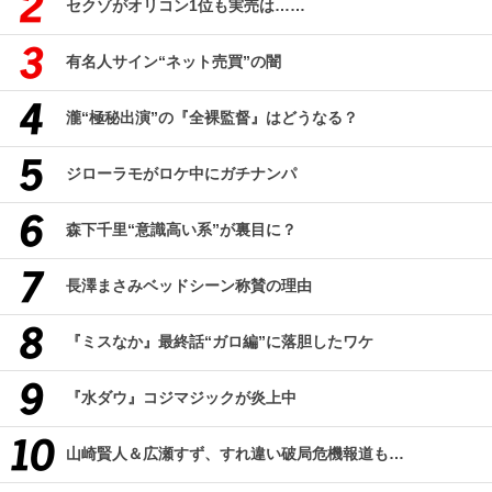
セクゾがオリコン1位も実売は……
有名人サイン“ネット売買”の闇
瀧“極秘出演”の『全裸監督』はどうなる？
ジローラモがロケ中にガチナンパ
森下千里“意識高い系”が裏目に？
長澤まさみベッドシーン称賛の理由
『ミスなか』最終話“ガロ編”に落胆したワケ
『水ダウ』コジマジックが炎上中
山崎賢人＆広瀬すず、すれ違い破局危機報道も…