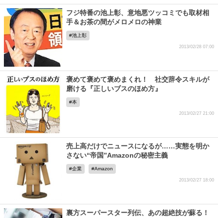
フジ特番の池上彰、意地悪ツッコミでも取材相
手＆お茶の間がメロメロの神業
池上彰
2013/02/28 07:00
褒めて褒めて褒めまくれ！ 社交辞令スキルが
磨ける『正しいブスのほめ方』
本
2013/02/27 21:00
売上高だけでニュースになるが……実態を明か
さない“帝国”Amazonの秘密主義
企業
Amazon
2013/02/27 18:00
裏方スーパースター列伝、あの超絶技が蘇る！