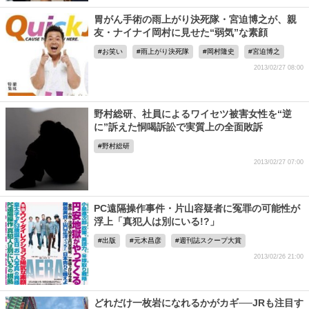
胃がん手術の雨上がり決死隊・宮迫博之が、親
友・ナイナイ岡村に見せた“弱気”な素顔
お笑い
雨上がり決死隊
岡村隆史
宮迫博之
2013/02/27 08:00
野村総研、社員によるワイセツ被害女性を“逆
に”訴えた恫喝訴訟で実質上の全面敗訴
野村総研
2013/02/27 07:00
PC遠隔操作事件・片山容疑者に冤罪の可能性が
浮上「真犯人は別にいる!?」
出版
元木昌彦
週刊誌スクープ大賞
2013/02/26 21:00
どれだけ一枚岩になれるかがカギ──JRも注目す