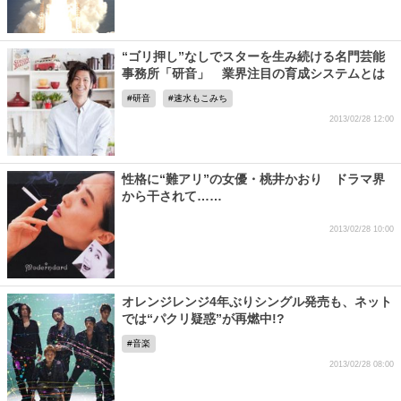
“ゴリ押し”なしでスターを生み続ける名門芸能
事務所「研音」 業界注目の育成システムとは
研音
速水もこみち
2013/02/28 12:00
性格に“難アリ”の女優・桃井かおり ドラマ界
から干されて……
2013/02/28 10:00
オレンジレンジ4年ぶりシングル発売も、ネット
では“パクリ疑惑”が再燃中!?
音楽
2013/02/28 08:00