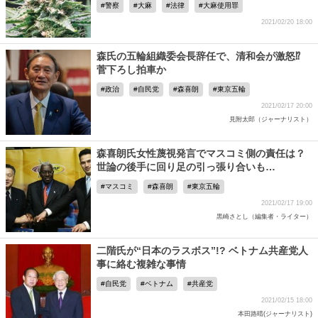
警察
大麻
法律
大麻使用罪
2021/02/20 18:00
森氏の五輪組織委会長辞任で、清和会が激怒⁉
菅下ろし拍車か
政治
自民党
森喜朗
東京五輪
2021/02/17 20:00
見附太郎（ジャーナリスト）
森喜朗氏女性蔑視発言でマスコミ側の責任は？
世論の後手に回り足の引っ張り合いも…
マスコミ
森喜朗
東京五輪
2021/02/17 19:00
黒崎さとし（編集者・ライター）
二階氏が“日本のラスボス”!? ベトナム共産党人
事に絡む複雑な事情
自民党
ベトナム
共産党
2021/02/15 18:00
本田路晴(ジャーナリスト)