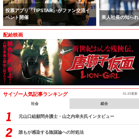
投票アプリ「TIPSTAR」がファン交流イ
ベント開催
美人社長の知られ
配給映画
サイゾー人気記事ランキング
01:20更新
社会
総合
元山口組顧問弁護士・山之内幸夫氏インタビュー
誰もが感染する陰謀論への対処法