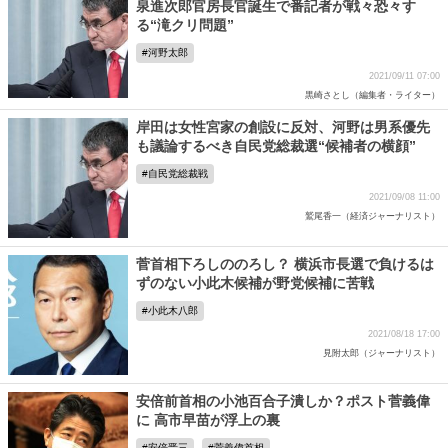
泉進次郎官房長官誕生で番記者が戦々恐々す
る“滝クリ問題”
河野太郎
2021/09/11 07:00
黒崎さとし（編集者・ライター）
岸田は女性宮家の創設に反対、河野は男系優先
も議論するべき自民党総裁選“候補者の横顔”
自民党総裁戦
2021/09/08 11:00
鷲尾香一（経済ジャーナリスト）
菅首相下ろしののろし？ 横浜市長選で負けるは
ずのない小此木候補が野党候補に苦戦
小此木八郎
2021/08/18 17:00
見附太郎（ジャーナリスト）
安倍前首相の小池百合子潰しか？ポスト菅義偉
に 高市早苗が浮上の裏
安倍晋三
菅義偉首相