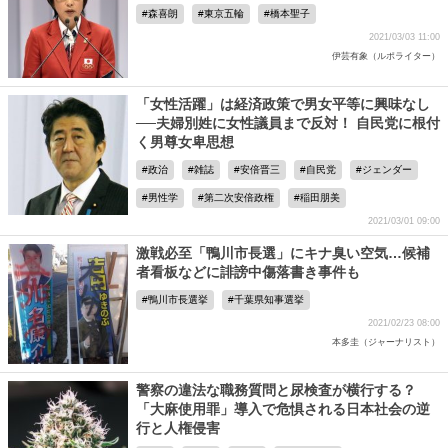
森喜朗
東京五輪
橋本聖子
2021/03/03 11:00
伊芸有象（ルポライター）
「女性活躍」は経済政策で男女平等に興味なし
──夫婦別姓に女性議員まで反対！ 自民党に根付
く男尊女卑思想
政治
雑誌
安倍晋三
自民党
ジェンダー
男性学
第二次安倍政権
稲田朋美
2021/03/01 09:00
激戦必至「鴨川市長選」にキナ臭い空気…候補
者看板などに誹謗中傷落書き事件も
鴨川市長選挙
千葉県知事選挙
2021/02/23 08:00
本多圭（ジャーナリスト）
警察の違法な職務質問と尿検査が横行する？
「大麻使用罪」導入で危惧される日本社会の逆
行と人権侵害