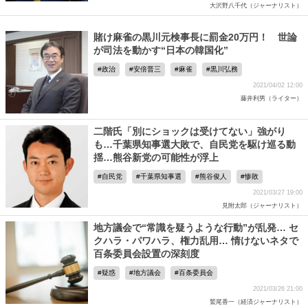
大沢野八千代（ジャーナリスト）
賭け麻雀の黒川元検事長に罰金20万円！ 世論
が司法を動かす“日本の韓国化”
政治
安倍晋三
麻雀
黒川弘務
2021/04/02 12:00
藤井利男（ライター）
二階氏「別にショックは受けてない」強がり
も…千葉県知事選大敗で、自民党を駆け巡る動
揺…熊谷新党の可能性が浮上
自民党
千葉県知事選
熊谷俊人
惨敗
2021/03/27 19:00
見附太郎（ジャーナリスト）
地方議会で“常識を疑うような行動”が乱発… セ
クハラ・パワハラ、権力乱用… 情けないネタで
百条委員会設置の深刻度
疑惑
地方議会
百条委員会
2021/03/26 21:00
鷲尾香一（経済ジャーナリスト）