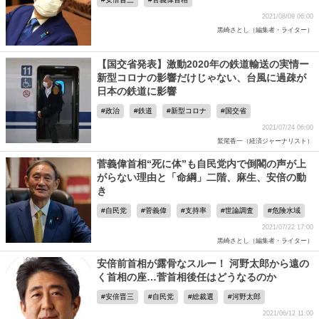
2021/08/09 06:00
黒崎さとし（編集者・ライター）
【国交省発表】激動2020年の鉄道輸送の実情ー
新型コロナの影響だけじゃない、台風に過疎が
日本の鉄道に影響
政治
鉄道
新型コロナ
国交省
2021/07/24 06:00
鷲尾香一（経済ジャーナリスト）
菅義偉首相“死に体”も自民党内で倒閣の声が上
がらない理由と「命綱」二階、麻生、安倍の動
き
自民党
菅義偉
支持率
世論調査
危険水域
2021/07/22 17:00
黒崎さとし（編集者・ライター）
安倍前首相が露骨なスルー！ 河野太郎から遠の
く首相の座…菅首相後任はどうなるのか
安倍晋三
自民党
総裁選
河野太郎
2021/06/12 11:00