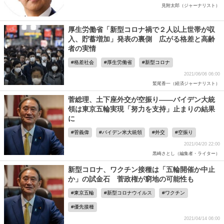
見附太郎（ジャーナリスト）
厚生労働省「新型コロナ禍で２人以上世帯が収
入、貯蓄増加」発表の裏側 広がる格差と高齢
者の実情
格差社会
厚生労働省
新型コロナ
2021/06/06 06:00
鷲尾香一（経済ジャーナリスト）
菅総理、土下座外交が空振り――バイデン大統
領は東京五輪実現「努力を支持」止まりの結果
に
菅義偉
バイデン米大統領
外交
空振り
2021/04/20 22:00
黒崎さとし（編集者・ライター）
新型コロナ、ワクチン接種は「五輪開催か中止
か」の試金石 菅政権が窮地の可能性も
東京五輪
新型コロナウイルス
ワクチン
優先接種
2021/04/14 06:00