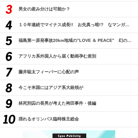
男女の産み分けは可能か？
１０年連続でマイナス成長!! お先真っ暗!? なマンガ産業研究
福島第一原発事故20km地域の”LOVE ＆ PEACE” 幻のコミューン「獏原人村」の現在
アフリカ系外国人から届く動画孕む差別
藤井聡太フィーバーに心配の声
今こそ米国にはアジア系大統領が
林死刑囚の長男が考えた袴田事件・後編
揺れるオリンパス臨時株主総会