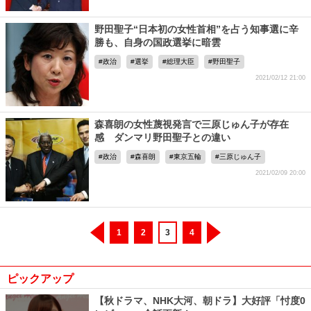
野田聖子“日本初の女性首相”を占う知事選に辛
勝も、自身の国政選挙に暗雲
政治
選挙
総理大臣
野田聖子
2021/02/12 21:00
森喜朗の女性蔑視発言で三原じゅん子が存在
感 ダンマリ野田聖子との違い
政治
森喜朗
東京五輪
三原じゅん子
2021/02/09 20:00
1
2
3
4
ピックアップ
【秋ドラマ、NHK大河、朝ドラ】大好評「忖度0