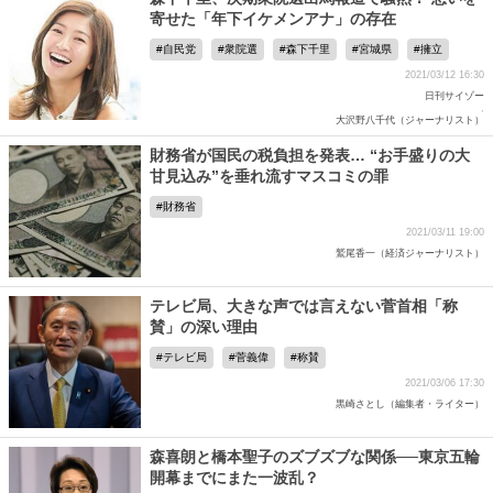
寄せた「年下イケメンアナ」の存在
自民党
衆院選
森下千里
宮城県
擁立
2021/03/12 16:30
日刊サイゾー
,
大沢野八千代（ジャーナリスト）
財務省が国民の税負担を発表… “お手盛りの大
甘見込み”を垂れ流すマスコミの罪
財務省
2021/03/11 19:00
鷲尾香一（経済ジャーナリスト）
テレビ局、大きな声では言えない菅首相「称
賛」の深い理由
テレビ局
菅義偉
称賛
2021/03/06 17:30
黒崎さとし（編集者・ライター）
森喜朗と橋本聖子のズブズブな関係──東京五輪
開幕までにまた一波乱？