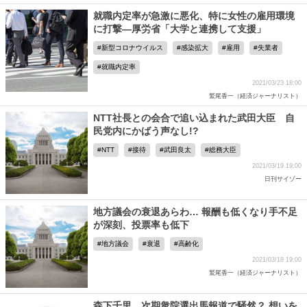
就職内定率が急激に悪化、特に女性の雇用環境
に打撃―厚労省「大学と連携して支援」
新型コロナウイルス
感染拡大
雇用
失業者
就職内定率
2021/03/23 18:00
鷲尾香一（経済ジャーナリスト）
NTT社長との会合で追い込まれた武田大臣 自
民党内にかばう声なし!?
NTT
接待
武田良太
総務大臣
2021/03/19 19:00
日刊サイゾー
地方議会の衰退あらわ… 報酬も低くなり手不足
が深刻、投票率も低下
地方議会
衰退
高齢化
2021/03/18 19:00
鷲尾香一（経済ジャーナリスト）
森下千里、次期衆院選出馬報道で騒然？ 想いを