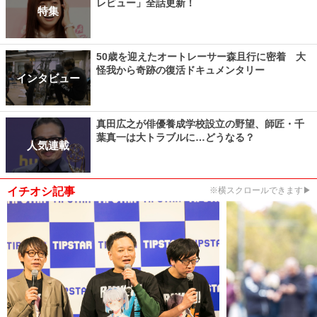
レビュー」全話更新！
特集
50歳を迎えたオートレーサー森且行に密着 大
怪我から奇跡の復活ドキュメンタリー
インタビュー
真田広之が俳優養成学校設立の野望、師匠・千
葉真一は大トラブルに…どうなる？
人気連載
イチオシ記事
※横スクロールできます▶