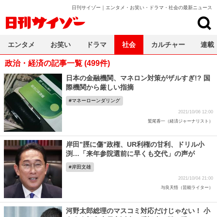
日刊サイゾー｜エンタメ・お笑い・ドラマ・社会の最新ニュース
日刊サイゾー
エンタメ
お笑い
ドラマ
社会
カルチャー
連載
政治・経済の記事一覧 (499件)
日本の金融機関、マネロン対策がザルすぎ!? 国
際機関から厳しい指摘
マネーローンダリング
2021/10/06 12:00
鷲尾香一（経済ジャーナリスト）
岸田”脛に傷”政権、UR利権の甘利、ドリル小
渕…「来年参院選前に早くも交代」の声が
岸田文雄
2021/10/04 21:00
与良天悟（芸能ライター）
河野太郎総理のマスコミ対応だけじゃない！ 小