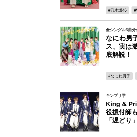
乃木坂46
全シングル3曲分
なにわ男
ス、実は
底解説！
なにわ男子
キンプリ学
King &
役振付師
「遅どり