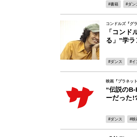
書籍
ダン
コンドルズ『グ
「コンド
る」”学ラ
ダンス
イ
映画『プラネット
“伝説のB-
ーだった!
ダンス
映