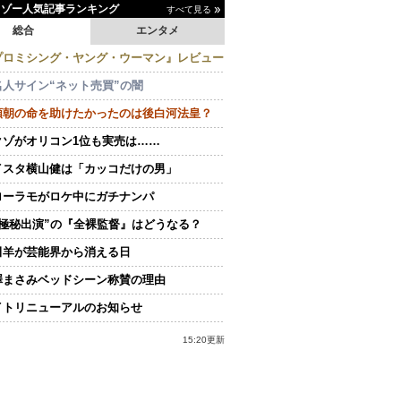
イゾー人気記事ランキング
すべて見る
総合
エンタメ
プロミシング・ヤング・ウーマン』レビュー
名人サイン“ネット売買”の闇
頼朝の命を助けたかったのは後白河法皇？
クゾがオリコン1位も実売は……
イスタ横山健は「カッコだけの男」
ローラモがロケ中にガチナンパ
“極秘出演”の『全裸監督』はどうなる？
田羊が芸能界から消える日
澤まさみベッドシーン称賛の理由
イトリニューアルのお知らせ
15:20更新