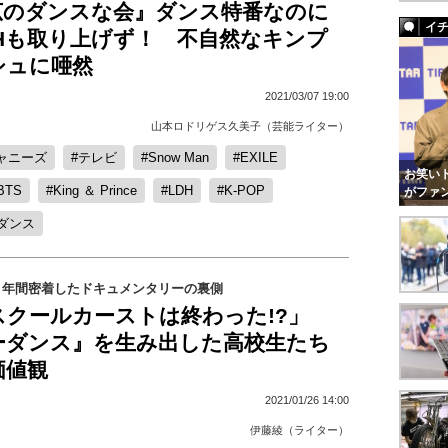
広のダンスな会』ダンス特番なのに
イ
DHも取り上げず！ 不自然なキンプ
シュに唖然
2021/03/07 19:00
山本ロドリゲス久美子（芸能ライター）
ャニーズ
テレビ
Snow Man
EXILE
お笑いト
BTS
King ＆ Prince
LDH
K-POP
がファ
ダンス
３年間密着したドキュメンタリーの裏側
スクールカーストは終わった!?」
ーダンス』を生み出した高校生たち
価値観
2021/01/26 14:00
伊藤綾（ライター）