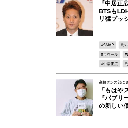
『中居正
BTSもL
リ猛プッ
SMAP
ジ
ラウール
中居正広
高校ダンス部に
「もはや
『バブリ
の新しい