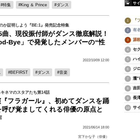
サ
特集
King ＆ Prince
ダンス
『
何なのか証明しよう『BE:1』発売記念特集
有
RST5曲、現役振付師がダンス徹底解説！
源
ood-Bye」で発覚したメンバーの“性
セ
ハ
2022/10/09 12:00
ジ
1
BEFIRST
ダンス
音楽
瀧
吉
キネマのスタアたち第14話
長
演『フラガール』、初めてダンスを踊
サ
を呼び覚ましてくれる俳優の原点と
作
2021/06/14 18:00
宮下かな子（俳優）