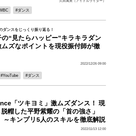
久田萬美（アイドルライター）
WBC
ダンス
のダンスをじっくり振り返る！
子の“見たらハッピー”キラキラダン
激ムズなポイントを現役振付師が徹
2022/12/26 09:00
YouTube
ダンス
 Prince「ツキヨミ」激ムズダンス！ 現
も脱帽した平野紫耀の「首の強さ」
」 ～キンプリ5人のスキルを徹底解説
2022/11/13 12:00