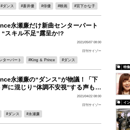
ダンス
蒼井優
俳優
映画
宮下かな子
 Prince永瀬廉だけ新曲センターパート
“スキル不足”露呈か!?
2021/05/07 08:00
日刊サイゾー
ンターパート
King ＆ Prince
ダンス
特
 Prince永瀬廉の“ダンス”が物議！「下
う声に混じり“体調不安視”する声も…
2021/04/22 08:00
イ
日刊サイゾー
ダンス
永瀬廉