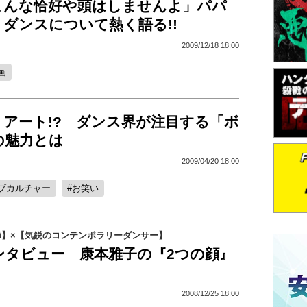
こんな恰好や頭はしませんよ」パパ
ダンスについて熱く語る!!
2009/12/18 18:00
画
 アート!? ダンス界が注目する「ボ
の魅力とは
2009/04/20 18:00
ブカルチャー
お笑い
師】×【気鋭のコンテンポラリーダンサー】
ンタビュー 康本雅子の『2つの顔』
2008/12/25 18:00