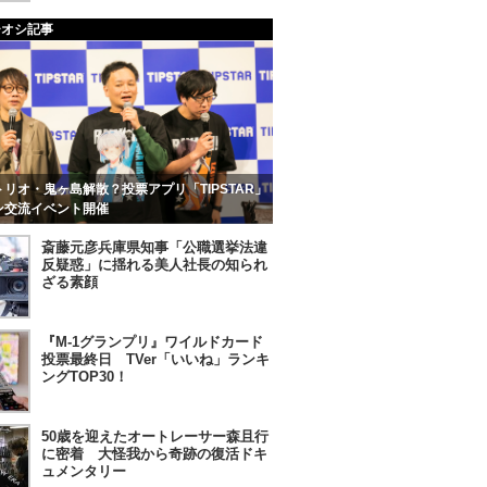
チオシ記事
リオ・鬼ヶ島解散？投票アプリ「TIPSTAR」
ン交流イベント開催
斎藤元彦兵庫県知事「公職選挙法違
反疑惑」に揺れる美人社長の知られ
ざる素顔
『M-1グランプリ』ワイルドカード
投票最終日 TVer「いいね」ランキ
ングTOP30！
50歳を迎えたオートレーサー森且行
に密着 大怪我から奇跡の復活ドキ
ュメンタリー