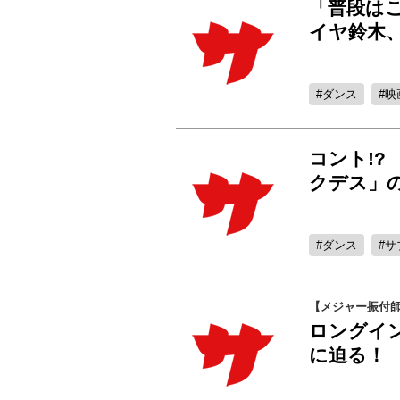
「普段は
イヤ鈴木、
ダンス
映
コント!?
クデス」
ダンス
サ
【メジャー振付
ロングイ
に迫る！