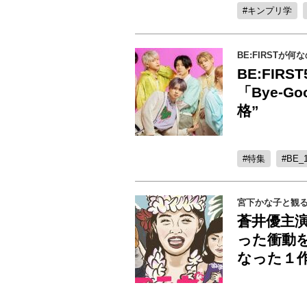
キンプリ学
BE:FIRSTが
BE:FI
「Bye-G
格”
特集
BE_
宮下かな子と観る
蒼井優主
った衝動
なった１