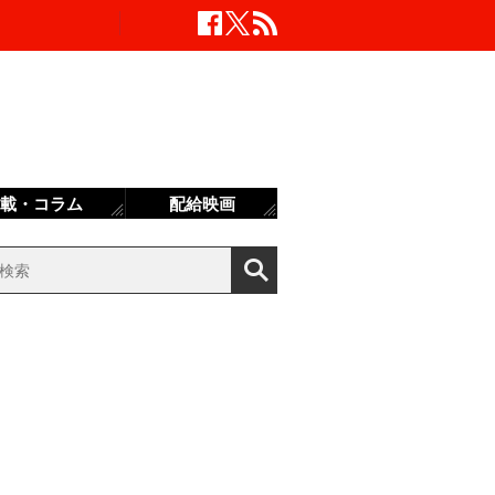
載・コラム
配給映画