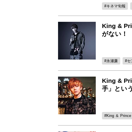
キネマ旬報
King &
がない！ 
永瀬廉
セ
King &
手」とい
King ＆ Prince