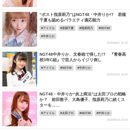
“ポスト指原莉乃”はNGT48・中井りか!? 若槻
千夏も認めるバラエティ適応能力
アイドル
若槻千夏
指原莉乃
NGT48
中井りか
2018/08/07 15:30
NGT48中井りか、文春砲で得した!? 『青春高
校3年C組』で芸人からイジリ倒し
アイドル
NGT48
中井りか
2018/06/26 18:00
NGT48・中井りか“炎上商法”は太田プロの戦略
か？ 前田敦子、大島優子、指原莉乃に続くス
ターを……
アイドル
太田プロ
NGT48
中井りか
2018/06/20 10:00