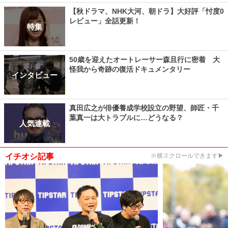
【秋ドラマ、NHK大河、朝ドラ】大好評「忖度0
レビュー」全話更新！
特集
50歳を迎えたオートレーサー森且行に密着 大
怪我から奇跡の復活ドキュメンタリー
インタビュー
真田広之が俳優養成学校設立の野望、師匠・千
葉真一は大トラブルに…どうなる？
人気連載
イチオシ記事
※横スクロールできます▶