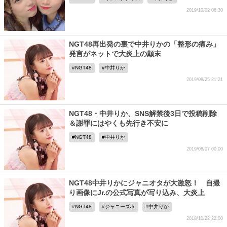
2019/10/02 06:30
NGT48再出発の裏で中井りかの「整形の痛み」
発言がネットで大炎上の顛末
NGT48
中井りか
2019/08/25 21:21
NGT48・中井りか、SNS解禁後3日で投稿削除
＆謝罪にはやくも先行き不安に
NGT48
中井りか
2019/08/07 00:00
NGT48中井りかにジャニオタが大激怒！ 自撮
り画像にJr.の公式写真が写り込み、大炎上
NGT48
ジャニーズJr.
中井りか
2018/10/22 22:00