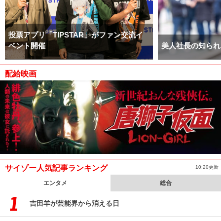
投票アプリ「TIPSTAR」がファン交流イ
ベント開催
美人社長の知られ
配給映画
サイゾー人気記事ランキング
10:20更新
エンタメ
総合
吉田羊が芸能界から消える日