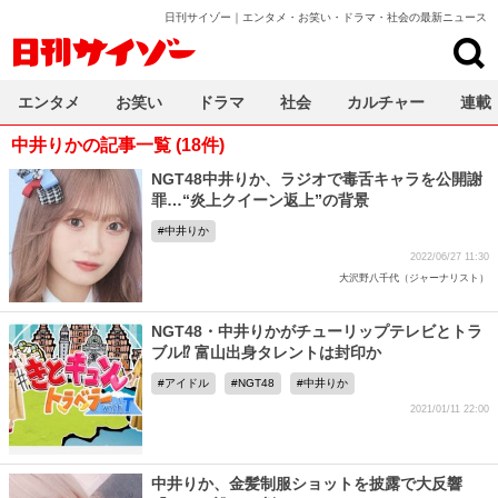
日刊サイゾー｜エンタメ・お笑い・ドラマ・社会の最新ニュース
日刊サイゾー
エンタメ
お笑い
ドラマ
社会
カルチャー
連載
中井りかの記事一覧 (18件)
NGT48中井りか、ラジオで毒舌キャラを公開謝
罪…“炎上クイーン返上”の背景
中井りか
2022/06/27 11:30
大沢野八千代（ジャーナリスト）
NGT48・中井りかがチューリップテレビとトラ
ブル⁉ 富山出身タレントは封印か
アイドル
NGT48
中井りか
2021/01/11 22:00
中井りか、金髪制服ショットを披露で大反響