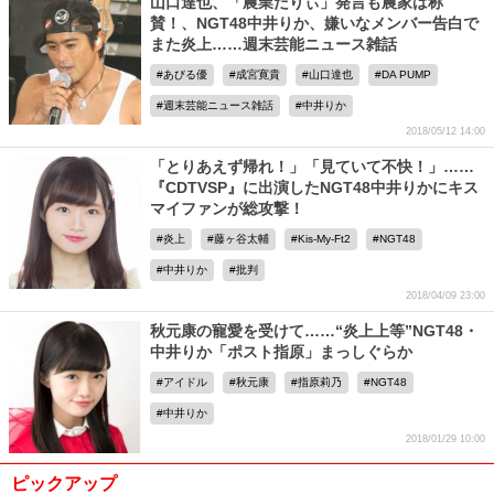
山口達也、「農業だりぃ」発言も農家は称
賛！、NGT48中井りか、嫌いなメンバー告白で
また炎上……週末芸能ニュース雑話
あびる優
成宮寛貴
山口達也
DA PUMP
週末芸能ニュース雑話
中井りか
2018/05/12 14:00
「とりあえず帰れ！」「見ていて不快！」……
『CDTVSP』に出演したNGT48中井りかにキス
マイファンが総攻撃！
炎上
藤ヶ谷太輔
Kis-My-Ft2
NGT48
中井りか
批判
2018/04/09 23:00
秋元康の寵愛を受けて……“炎上上等”NGT48・
中井りか「ポスト指原」まっしぐらか
アイドル
秋元康
指原莉乃
NGT48
中井りか
2018/01/29 10:00
ピックアップ