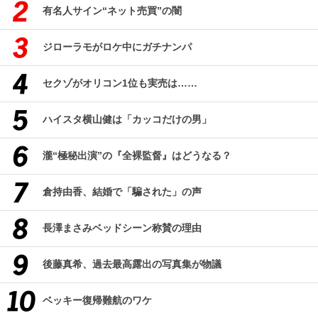
有名人サイン“ネット売買”の闇
ジローラモがロケ中にガチナンパ
セクゾがオリコン1位も実売は……
ハイスタ横山健は「カッコだけの男」
瀧“極秘出演”の『全裸監督』はどうなる？
倉持由香、結婚で「騙された」の声
長澤まさみベッドシーン称賛の理由
後藤真希、過去最高露出の写真集が物議
ベッキー復帰難航のワケ