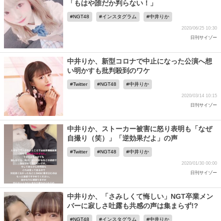
「もはや誰だか判らない！」
NGT48
インスタグラム
中井りか
2020/06/25 10:30
日刊サイゾー
中井りか、新型コロナで中止になった公演へ想
い明かすも批判殺到のワケ
Twitter
NGT48
中井りか
2020/03/14 10:15
日刊サイゾー
中井りか、ストーカー被害に怒り表明も「なぜ
自撮り（笑）」「逆効果だよ」の声
Twitter
NGT48
中井りか
2020/01/30 00:00
日刊サイゾー
中井りか、「さみしくて悔しい」NGT卒業メン
バーに寂しさ吐露も共感の声は集まらず!?
NGT48
インスタグラム
中井りか