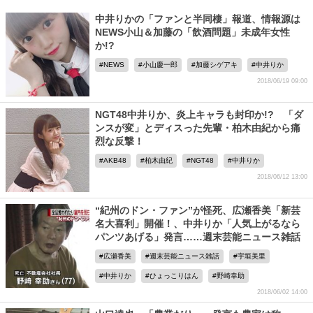
中井りかの「ファンと半同棲」報道、情報源は
NEWS小山＆加藤の「飲酒問題」未成年女性
か!?
NEWS
小山慶一郎
加藤シゲアキ
中井りか
2018/06/19 09:00
NGT48中井りか、炎上キャラも封印か!? 「ダ
ンスが変」とディスった先輩・柏木由紀から痛
烈な反撃！
AKB48
柏木由紀
NGT48
中井りか
2018/06/12 13:00
“紀州のドン・ファン”が怪死、広瀬香美「新芸
名大喜利」開催！、中井りか「人気上がるなら
パンツあげる」発言……週末芸能ニュース雑話
広瀬香美
週末芸能ニュース雑話
宇垣美里
中井りか
ひょっこりはん
野崎幸助
2018/06/02 14:00