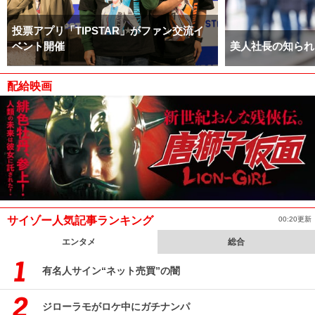
投票アプリ「TIPSTAR」がファン交流イ
ベント開催
美人社長の知られ
配給映画
サイゾー人気記事ランキング
00:20更新
エンタメ
総合
有名人サイン“ネット売買”の闇
ジローラモがロケ中にガチナンパ