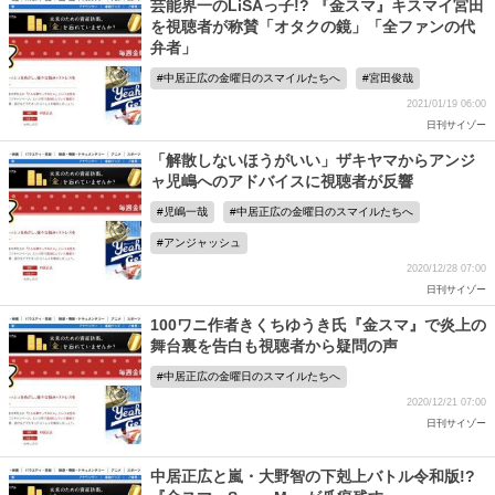
芸能界一のLiSAっ子!? 『金スマ』キスマイ宮田
を視聴者が称賛「オタクの鏡」「全ファンの代
弁者」
中居正広の金曜日のスマイルたちへ
宮田俊哉
2021/01/19 06:00
日刊サイゾー
「解散しないほうがいい」ザキヤマからアンジ
ャ児嶋へのアドバイスに視聴者が反響
児嶋一哉
中居正広の金曜日のスマイルたちへ
アンジャッシュ
2020/12/28 07:00
日刊サイゾー
100ワニ作者きくちゆうき氏『金スマ』で炎上の
舞台裏を告白も視聴者から疑問の声
中居正広の金曜日のスマイルたちへ
2020/12/21 07:00
日刊サイゾー
中居正広と嵐・大野智の下剋上バトル令和版!?