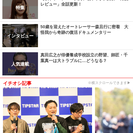
レビュー」全話更新！
特集
50歳を迎えたオートレーサー森且行に密着 大
怪我から奇跡の復活ドキュメンタリー
インタビュー
真田広之が俳優養成学校設立の野望、師匠・千
葉真一は大トラブルに…どうなる？
人気連載
イチオシ記事
※横スクロールできます▶