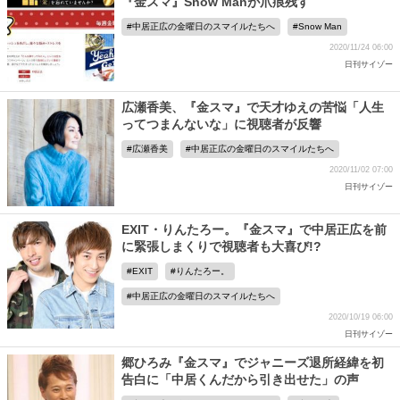
『金スマ』Snow Manが爪痕残す
中居正広の金曜日のスマイルたちへ
Snow Man
2020/11/24 06:00
日刊サイゾー
広瀬香美、『金スマ』で天才ゆえの苦悩「人生
ってつまんないな」に視聴者が反響
広瀬香美
中居正広の金曜日のスマイルたちへ
2020/11/02 07:00
日刊サイゾー
EXIT・りんたろー。『金スマ』で中居正広を前
に緊張しまくりで視聴者も大喜び!?
EXIT
りんたろー。
中居正広の金曜日のスマイルたちへ
2020/10/19 06:00
日刊サイゾー
郷ひろみ『金スマ』でジャニーズ退所経緯を初
告白に「中居くんだから引き出せた」の声