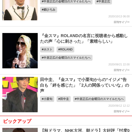
中居正広の金曜日のスマイルたちへ
中居正広
郷ひろみ
2020/10/13 06:00
日刊サイゾー
『金スマ』ROLANDの名言に視聴者から感動し
たの声「心に刺さった」「素晴らしい」
ホスト
ROLAND
中居正広の金曜日のスマイルたちへ
2020/09/21 22:00
日刊サイゾー
田中圭、『金スマ』で小栗旬からの“イジメ”告
白も「絆を感じた」「2人の関係っていいな」の
声
小栗旬
田中圭
中居正広の金曜日のスマイルたちへ
2020/09/12 12:12
日刊サイゾー
ピックアップ
【秋ドラマ、NHK大河、朝ドラ】大好評「忖度0