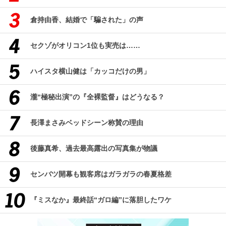
倉持由香、結婚で「騙された」の声
セクゾがオリコン1位も実売は……
ハイスタ横山健は「カッコだけの男」
瀧“極秘出演”の『全裸監督』はどうなる？
長澤まさみベッドシーン称賛の理由
後藤真希、過去最高露出の写真集が物議
センバツ開幕も観客席はガラガラの春夏格差
『ミスなか』最終話“ガロ編”に落胆したワケ