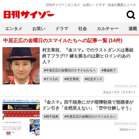
日刊サイゾー｜エンタメ・お笑い・ドラマ・社会の最新ニュース
日刊サイゾー
エンタメ
お笑い
ドラマ
社会
カルチャー
連載
中居正広の金曜日のスマイルたちへの記事一覧 (14件)
村主章枝、『金スマ』でのラストダンスは番組
終了フラグ!? 鍵を握るのは新ヒロインのあの
人？
中居正広の金曜日のスマイルたちへ
番組終了
テコ入れ
村主章枝
社交ダンス
2021/07/21 16:00
大山ユースケ（ライター）
『金スマ』四千頭身にガチ喧嘩勃発で視聴者が
ドン引き「全然笑えない」「空中分解しそう」
四千頭身
中居正広の金曜日のスマイルたちへ
2021/03/29 12:00
日刊サイゾー