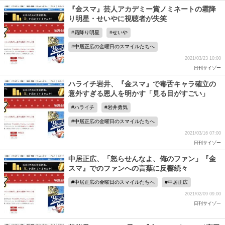
『金スマ』芸人アカデミー賞ノミネートの霜降
り明星・せいやに視聴者が失笑
霜降り明星
せいや
中居正広の金曜日のスマイルたちへ
2021/03/23 10:00
日刊サイゾー
ハライチ岩井、『金スマ』で毒舌キャラ確立の
意外すぎる恩人を明かす「見る目がすごい」
ハライチ
岩井勇気
中居正広の金曜日のスマイルたちへ
2021/03/16 07:00
日刊サイゾー
中居正広、「怒らせんなよ、俺のファン」『金
スマ』でのファンへの言葉に反響続々
中居正広の金曜日のスマイルたちへ
中居正広
2021/02/09 09:00
日刊サイゾー