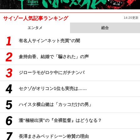
サイゾー人気記事ランキング
14:20更新
エンタメ
総合
有名人サイン“ネット売買”の闇
倉持由香、結婚で「騙された」の声
ジローラモがロケ中にガチナンパ
セクゾがオリコン1位も実売は……
ハイスタ横山健は「カッコだけの男」
瀧“極秘出演”の『全裸監督』はどうなる？
長澤まさみベッドシーン称賛の理由