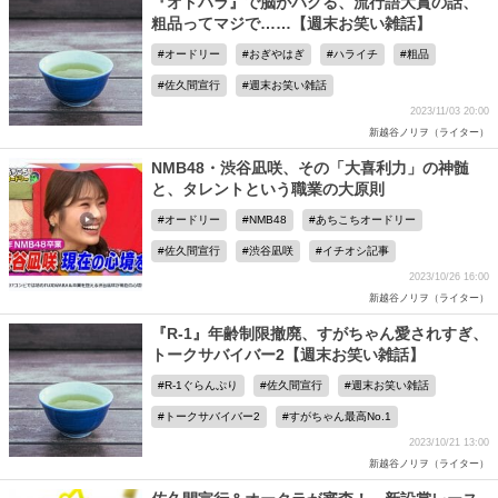
『オドハラ』で脳がバグる、流行語大賞の話、
粗品ってマジで……【週末お笑い雑話】
オードリー
おぎやはぎ
ハライチ
粗品
佐久間宣行
週末お笑い雑話
2023/11/03 20:00
新越谷ノリヲ（ライター）
NMB48・渋谷凪咲、その「大喜利力」の神髄
と、タレントという職業の大原則
オードリー
NMB48
あちこちオードリー
佐久間宣行
渋谷凪咲
イチオシ記事
2023/10/26 16:00
新越谷ノリヲ（ライター）
『R-1』年齢制限撤廃、すがちゃん愛されすぎ、
トークサバイバー2【週末お笑い雑話】
R-1ぐらんぷり
佐久間宣行
週末お笑い雑話
トークサバイバー2
すがちゃん最高No.1
2023/10/21 13:00
新越谷ノリヲ（ライター）