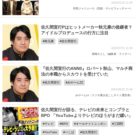
2023/01/10 11:00
寺西ジャジューカ（芸能・テレビウォッチャー）
佐久間宣行Pはヒットメーカー秋元康の後継者？
アイドルプロデュースの行方に注目
秋元康
佐久間宣行
2022/07/31 11:30
黒崎さとし（編集者・ライター）
『佐久間宣行のANN0』ロバート秋山、マルチ商
法の本職からスカウトを受けていた
佐久間宣行
みやーんZZ
2022/06/25 21:00
みやーんzz（ラジオ書き起こしサイト運営者）
佐久間宣行が語る、テレビの未来とコンプラと
BPO 「YouTubeよりテレビのほうがまだ緩い」
テレビ
BPO
オールナイトニッポン
三四郎
YouTube
ぺこぱ
佐久間宣行