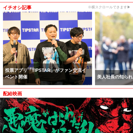
イチオシ記事
※横スクロールできます▶
投票アプリ「TIPSTAR」がファン交流イ
ベント開催
美人社長の知られ
配給映画