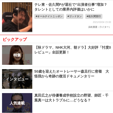
テレ東・佐久間Pが退社で“出演者仕事”増加？
タレントとしての業界内評価はいかに
オールナイトニッポン
ゴッドタン
佐久間宣行
2021/03/04 15:00
浜松貴憲（ライター）
ピックアップ
【秋ドラマ、NHK大河、朝ドラ】大好評「忖度0
レビュー」全話更新！
特集
50歳を迎えたオートレーサー森且行に密着 大
怪我から奇跡の復活ドキュメンタリー
インタビュー
真田広之が俳優養成学校設立の野望、師匠・千
葉真一は大トラブルに…どうなる？
人気連載