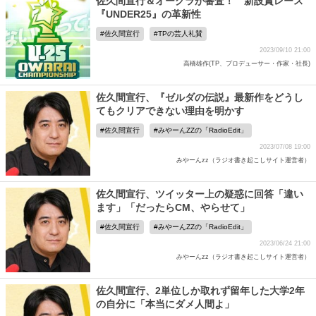
佐久間宣行＆オークラが審査！ 新設賞レース
『UNDER25』の革新性
佐久間宣行
TPの芸人礼賛
2023/09/10 21:00
高橋雄作(TP、プロデューサー・作家・社長)
佐久間宣行、『ゼルダの伝説』最新作をどうし
てもクリアできない理由を明かす
佐久間宣行
みやーんZZの「RadioEdit」
2023/07/08 19:00
みやーんzz（ラジオ書き起こしサイト運営者）
佐久間宣行、ツイッター上の疑惑に回答「違い
ます」「だったらCM、やらせて」
佐久間宣行
みやーんZZの「RadioEdit」
2023/06/24 21:00
みやーんzz（ラジオ書き起こしサイト運営者）
佐久間宣行、2単位しか取れず留年した大学2年
の自分に「本当にダメ人間よ」