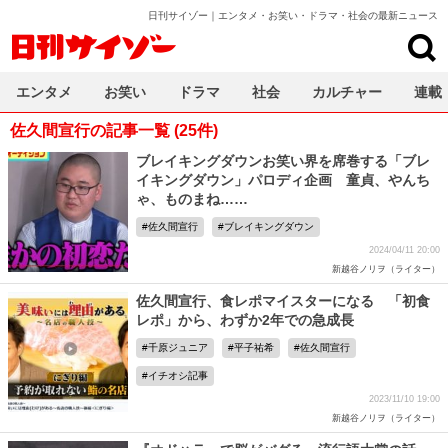
日刊サイゾー｜エンタメ・お笑い・ドラマ・社会の最新ニュース
日刊サイゾー
エンタメ
お笑い
ドラマ
社会
カルチャー
連載
佐久間宣行の記事一覧 (25件)
ブレイキングダウンお笑い界を席巻する「ブレ
イキングダウン」パロディ企画 童貞、やんち
ゃ、ものまね……
佐久間宣行
ブレイキングダウン
2024/04/11 20:00
新越谷ノリヲ（ライター）
佐久間宣行、食レポマイスターになる 「初食
レポ」から、わずか2年での急成長
千原ジュニア
平子祐希
佐久間宣行
イチオシ記事
2023/11/10 19:00
新越谷ノリヲ（ライター）