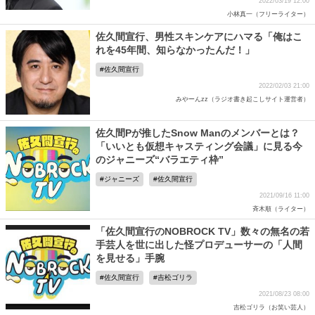
2022/03/19 12:00
小林真一（フリーライター）
佐久間宣行、男性スキンケアにハマる「俺はこ
れを45年間、知らなかったんだ！」
佐久間宣行
2022/02/03 21:00
みやーんzz（ラジオ書き起こしサイト運営者）
佐久間Pが推したSnow Manのメンバーとは？
「いいとも仮想キャスティング会議」に見る今
のジャニーズ“バラエティ枠”
ジャニーズ
佐久間宣行
2021/09/16 11:00
斉木順（ライター）
「佐久間宣行のNOBROCK TV」数々の無名の若
手芸人を世に出した怪プロデューサーの「人間
を見せる」手腕
佐久間宣行
吉松ゴリラ
2021/08/23 08:00
吉松ゴリラ（お笑い芸人）