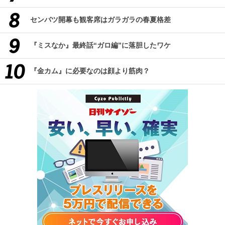
センバツ開幕も観客席はガラガラの春夏格差
『ミスなか』最終話“ガロ編”に落胆したワケ
『金カム』に必要なのは顔より筋肉？