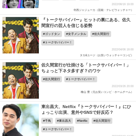
2022/06/16 19:00
寺西ジャジューカ（芸能・テレビウォッチャー）
『トークサバイバー』ヒットの裏にある、佐久
間宣行の芸人を信じる姿勢
ゴッドタン
女子メンタル
佐久間宣行
トークサバイバー！
2022/04/06 18:00
タカ&ユージ（お笑いウォッチャーコンビ）
佐久間宣行が仕掛ける「トークサバイバー！」
ちょっと下ネタ多すぎ？のワケ
佐久間宣行
トークサバイバー！
2022/03/26 20:00
檜山 豊（元お笑いコンビ・ホームチーム）
東出昌大、Netflix『トークサバイバー！』にひ
ょっこり出演、意外やSNSで好反応？
千鳥
東出昌大
Netflix
佐久間宣行
トークサバイバー！